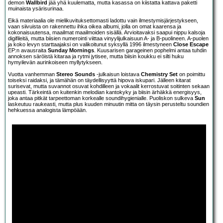
demon
Wallbird
jää yhä kuulematta, mutta kasassa on kiistatta kattava paketti
muinaista ysärisurinaa.
Eikä materiaalia ole mielikuvituksettomasti ladottu vain ilmestymisjärjestykseen,
vaan siivuista on rakennettu ihka oikea albumi, jolla on omat kaarensa ja
kokonaisuutensa, maailmat maailmoiden sisällä. Arvioitavaksi saapui nippu kalsoja
digifileitä, mutta biisien numerointi viittaa vinyylijulkaisuun A- ja B-puolineen. A-puolen
ja koko levyn starttaajaksi on valikoitunut syksyllä 1996 ilmestyneen
Close Escape
EP:n avausraita
Sunday Mornings
. Kuusarisen garageinen pophelmi antaa tuhdin
annoksen säröistä kitaraa ja rytmi jytisee, mutta biisin koukku ei silti huku
hymyilevän aurinkoiseen myllytykseen.
Vuotta vanhemman
Stereo Sounds
-julkaisun loistava
Chemistry Set
on poimittu
toiseksi raidaksi, ja tämähän on täydellisyyttä hipova iskupari. Jälleen kitarat
surisevat, mutta suvannot osuvat kohdilleen ja vokaalit kerrostuvat soitinten sekaan
upeasti. Tärkeintä on kuitenkin melodian kantokyky ja biisin ärhäkkä energisyys,
joka antaa pitkät tarpeettoman korkealle soundihygienialle. Puoliskon sulkeva
Sun
laskeutuu raukeasti, mutta plus kuuden minuutin mitta on täysin perusteltu soundien
hehkuessa analogista lämpöään.