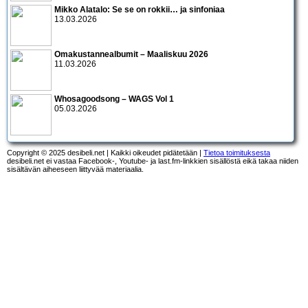
Mikko Alatalo: Se se on rokkii… ja sinfoniaa
13.03.2026
Omakustannealbumit – Maaliskuu 2026
11.03.2026
Whosagoodsong – WAGS Vol 1
05.03.2026
Copyright © 2025 desibeli.net | Kaikki oikeudet pidätetään |
Tietoa toimituksesta
desibeli.net ei vastaa Facebook-, Youtube- ja last.fm-linkkien sisällöstä eikä takaa niiden
sisältävän aiheeseen liittyvää materiaalia.