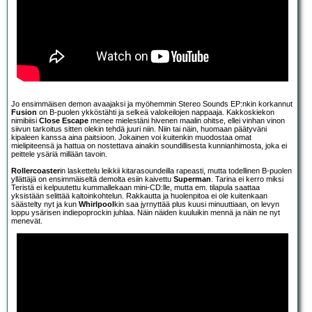
Jo ensimmäisen demon avaajaksi ja myöhemmin Stereo Sounds EP:nkin korkannut
Fusion
on B-puolen ykköstähti ja selkeä valokeilojen nappaaja. Kakkoskiekon
nimibiisi
Close Escape
menee mielestäni hivenen maalin ohitse, ellei vinhan vinon
siivun tarkoitus sitten olekin tehdä juuri niin. Niin tai näin, huomaan päätyväni
kipaleen kanssa aina paitsioon. Jokainen voi kuitenkin muodostaa omat
mielipiteensä ja hattua on nostettava ainakin soundillisesta kunnianhimosta, joka ei
peittele ysäriä millään tavoin.
Rollercoaster
in laskettelu leikkii kitarasoundeilla rapeasti, mutta todellinen B-puolen
yllättäjä on ensimmäiseltä demolta esiin kaivettu
Superman
. Tarina ei kerro miksi
Teristä ei kelpuutettu kummallekaan mini-CD:lle, mutta em. tilapula saattaa
yksistään selittää kaltoinkohtelun. Rakkautta ja huolenpitoa ei ole kuitenkaan
säästelty nyt ja kun
Whirlpool
kin saa jyrnyttää plus kuusi minuuttiaan, on levyn
loppu ysärisen indiepoprockin juhlaa. Näin näiden kuuluikin mennä ja näin ne nyt
menevät.