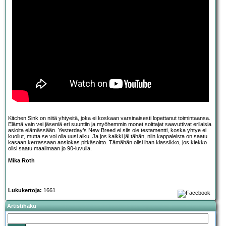
Kitchen Sink on niitä yhtyeitä, joka ei koskaan varsinaisesti lopettanut toimintaansa.
Elämä vain vei jäseniä eri suuntiin ja myöhemmin monet soittajat saavuttivat erilaisia
asioita elämässään. Yesterday’s New Breed ei siis ole testamentti, koska yhtye ei
kuollut, mutta se voi olla uusi alku. Ja jos kaikki jäi tähän, niin kappaleista on saatu
kasaan kerrassaan ansiokas pitkäsoitto. Tämähän olisi ihan klassikko, jos kiekko
olisi saatu maailmaan jo 90-luvulla.
Mika Roth
Lukukertoja:
1661
Artistihaku