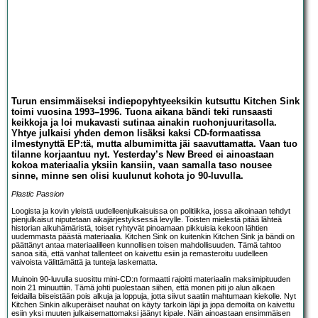
Turun ensimmäiseksi indiepopyhtyeeksikin kutsuttu Kitchen Sink
toimi vuosina 1993–1996. Tuona aikana bändi teki runsaasti
keikkoja ja loi mukavasti sutinaa ainakin ruohonjuuritasolla.
Yhtye julkaisi yhden demon lisäksi kaksi CD-formaatissa
ilmestynyttä EP:tä, mutta albumimitta jäi saavuttamatta. Vaan tuo
tilanne korjaantuu nyt. Yesterday’s New Breed ei ainoastaan
kokoa materiaalia yksiin kansiin, vaan samalla taso nousee
sinne, minne sen olisi kuulunut kohota jo 90-luvulla.
Plastic Passion
Loogista ja kovin yleistä uudelleenjulkaisuissa on politiikka, jossa aikoinaan tehdyt
pienjulkaisut niputetaan aikajärjestyksessä levylle. Toisten mielestä pitää lähteä
historian alkuhämäristä, toiset ryhtyvät pinoamaan pikkuisia kekoon lähtien
uudemmasta päästä materiaalia. Kitchen Sink on kuitenkin Kitchen Sink ja bändi on
päättänyt antaa materiaalilleen kunnollisen toisen mahdollisuuden. Tämä tahtoo
sanoa sitä, että vanhat tallenteet on kaivettu esiin ja remasteroitu uudelleen
vaivoista välittämättä ja tunteja laskematta.
Muinoin 90-luvulla suosittu mini-CD:n formaatti rajoitti materiaalin maksimipituuden
noin 21 minuuttiin. Tämä johti puolestaan siihen, että monen piti jo alun alkaen
feidailla biiseistään pois alkuja ja loppuja, jotta siivut saatiin mahtumaan kiekolle. Nyt
Kitchen Sinkin alkuperäiset nauhat on käyty tarkoin läpi ja jopa demoilta on kaivettu
esiin yksi muuten julkaisemattomaksi jäänyt kipale. Näin ainoastaan ensimmäisen