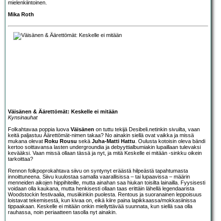
mielenkiintoinen.
Mika Roth
Väisänen & Äärettömät: Keskelle ei mitään
Kynsinauhat
Folkahtavaa poppia luova
Väisänen
on tuttu tekijä Desibeli.netinkin sivuilta, vaan
keitä paljastuu Äärettömät-nimen takaa? No ainakin siellä ovat vaikka ja missä
mukana olevat
Roku Rousu
sekä
Juha-Matti Hattu
. Oulusta kotoisin oleva bändi
kertoo soittavansa lasten undergroundia ja debyyttialbumiakin lupaillaan tulevaksi
kevääksi. Vaan missä ollaan tässä ja nyt, ja mitä Keskelle ei mitään -sinkku oikein
tarkoittaa?
Rennon folkpoprokahtava siivu on syntynyt eräästä hilpeästä tapahtumasta
innoittuneena. Siivu kuulostaa samalla vaarallisissa – tai lupaavissa – määrin
menneiden aikojen hippihiteille, mutta ainahan saa hiukan toisilta lainailla. Fyysisesti
voidaan olla kaukana, mutta henkisesti ollaan taas erittäin lähellä legendaarista
Woodstockin festivaalia, musiikinkin puolesta. Rentous ja suoranainen leppoisuus
loistavat tekemisestä, kun kivaa on, eikä kiire paina lapikkaassa/mokkasiinissa
tippaakaan. Keskelle ei mitään onkin miellyttävää suunnata, kun siellä saa olla
rauhassa, noin periaatteen tasolla nyt ainakin.