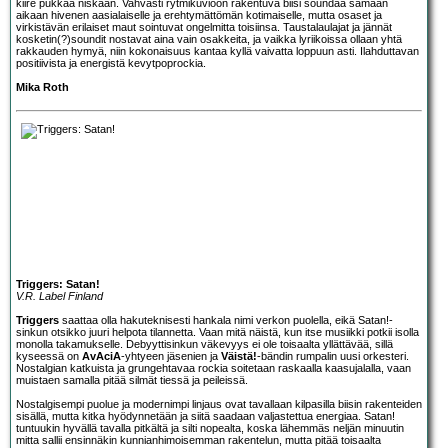
kiire pukkaa niskaan. Vahvasti rytmikuvioon rakentuva biisi soundaa samaan
aikaan hivenen aasialaiselle ja erehtymättömän kotimaiselle, mutta osaset ja
virkistävän erilaiset maut sointuvat ongelmitta toisiinsa. Taustalaulajat ja jännät
kosketin(?)soundit nostavat aina vain osakkeita, ja vaikka lyriikoissa ollaan yhtä
rakkauden hymyä, niin kokonaisuus kantaa kyllä vaivatta loppuun asti. Ilahduttavan
positiivista ja energistä kevytpoprockia.
Mika Roth
Triggers: Satan!
V.R. Label Finland
Triggers
saattaa olla hakuteknisesti hankala nimi verkon puolella, eikä Satan!-
sinkun otsikko juuri helpota tilannetta. Vaan mitä näistä, kun itse musiikki potkii isolla
monolla takamukselle. Debyyttisinkun väkevyys ei ole toisaalta yllättävää, sillä
kyseessä on
AvAciA
-yhtyeen jäsenien ja
Väistä!
-bändin rumpalin uusi orkesteri.
Nostalgian katkuista ja grungehtavaa rockia soitetaan raskaalla kaasujalalla, vaan
muistaen samalla pitää silmät tiessä ja peileissä.
Nostalgisempi puolue ja modernimpi linjaus ovat tavallaan kilpasilla biisin rakenteiden
sisällä, mutta kitka hyödynnetään ja siitä saadaan valjastettua energiaa. Satan!
tuntuukin hyvällä tavalla pitkältä ja silti nopealta, koska lähemmäs neljän minuutin
mitta sallii ensinnäkin kunnianhimoisemman rakentelun, mutta pitää toisaalta