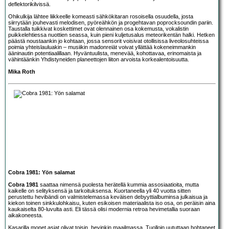
deflektorikilvissä.
Ohikulkija lähtee liikkeelle komeasti sähkökitaran rosoisella osuudella, josta
siirrytään jouhevasti melodisen, pyöreähkön ja progehtavan poprocksoundin pariin.
Taustalla tuikkivat koskettimet ovat olennainen osa kokemusta, vokalistin
puikkelehtiessa nuottien seassa, kuin pieni kuljetusalus meteorikentän halki. Hetken
päästä noustaankin jo kohtaan, jossa sensorit voisivat otollisissa liveolosuhteissa
poimia yhteislauluakin – musiikin madonreiät voivat yllättää kokeneimmankin
ääninautin potentiaalillaan. Hyväntuulista, menevää, kohottavaa, erinomaista ja
vähintäänkin Yhdistyneiden planeettojen liiton arvoista korkealentoisuutta.
Mika Roth
Cobra 1981: Yön salamat
Cobra 1981
saattaa nimensä puolesta herätellä kummia assosiaatioita, mutta
kaikelle on selityksensä ja tarkoituksensa. Kuortaneella yli 40 vuotta sitten
perustettu hevibändi on valmistelemassa keväisen debyyttialbuminsa julkaisua ja
kiekon toinen sinkkulohkaisu, kuten esikoisen materiaalista iso osa, on peräisin aina
kaukaiselta 80-luvulta asti. Eli tässä olisi modernia retroa hevimetallia suoraan
aikakoneesta.
Kasarilla monet asiat olivat toisin, hevinkin maailmassa. Tuolloin uututtaan hohtaneet