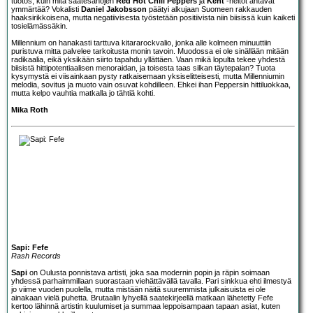
tuotos, kuin mitä saatesanojen
Red Hot Chili Peppers
ja
Kent
-heitot antavat
ymmärtää? Vokalisti
Daniel Jakobsson
päätyi alkujaan Suomeen rakkauden
haaksirikkoisena, mutta negatiivisesta työstetään positiivista niin biisissä kuin kaiketi
tosielämässäkin.
Millennium on hanakasti tarttuva kitararockvalio, jonka alle kolmeen minuuttiin
puristuva mitta palvelee tarkoitusta monin tavoin. Muodossa ei ole sinällään mitään
radikaalia, eikä yksikään siirto tapahdu yllättäen. Vaan mikä lopulta tekee yhdestä
biisistä hittipotentiaalisen menoraidan, ja toisesta taas silkan täytepalan? Tuota
kysymystä ei viisainkaan pysty ratkaisemaan yksiselitteisesti, mutta Millenniumin
melodia, sovitus ja muoto vain osuvat kohdilleen. Ehkei ihan Peppersin hittiluokkaa,
mutta kelpo vauhtia matkalla jo tähtiä kohti.
Mika Roth
Sapi: Fefe
Rash Records
Sapi
on Oulusta ponnistava artisti, joka saa modernin popin ja räpin soimaan
yhdessä parhaimmillaan suorastaan viehättävällä tavalla. Pari sinkkua ehti ilmestyä
jo viime vuoden puolella, mutta mistään näitä suuremmista julkaisuista ei ole
ainakaan vielä puhetta. Brutaalin lyhyellä saatekirjeellä matkaan lähetetty Fefe
kertoo lähinnä artistin kuulumiset ja summaa leppoisampaan tapaan asiat, kuten