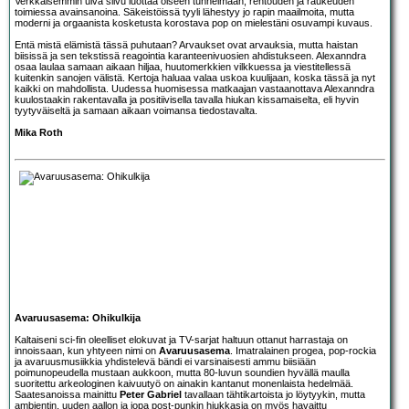
Verkkaisemmin uiva siivu luottaa öiseen tunnelmaan, rentouden ja raukeuden
toimiessa avainsanoina. Säkeistöissä tyyli lähestyy jo rapin maailmoita, mutta
moderni ja orgaanista kosketusta korostava pop on mielestäni osuvampi kuvaus.
Entä mistä elämistä tässä puhutaan? Arvaukset ovat arvauksia, mutta haistan
biisissä ja sen tekstissä reagointia karanteenivuosien ahdistukseen. Alexanndra
osaa laulaa samaan aikaan hiljaa, huutomerkkien vilkkuessa ja viestitellessä
kuitenkin sanojen välistä. Kertoja haluaa valaa uskoa kuulijaan, koska tässä ja nyt
kaikki on mahdollista. Uudessa huomisessa matkaajan vastaanottava Alexanndra
kuulostaakin rakentavalla ja positiivisella tavalla hiukan kissamaiselta, eli hyvin
tyytyväiseltä ja samaan aikaan voimansa tiedostavalta.
Mika Roth
Avaruusasema: Ohikulkija
Kaltaiseni sci-fin oleelliset elokuvat ja TV-sarjat haltuun ottanut harrastaja on
innoissaan, kun yhtyeen nimi on
Avaruusasema
. Imatralainen progea, pop-rockia
ja avaruusmusiikkia yhdistelevä bändi ei varsinaisesti ammu biisiään
poimunopeudella mustaan aukkoon, mutta 80-luvun soundien hyvällä maulla
suoritettu arkeologinen kaivuutyö on ainakin kantanut monenlaista hedelmää.
Saatesanoissa mainittu
Peter Gabriel
tavallaan tähtikartoista jo löytyykin, mutta
ambientin, uuden aallon ja jopa post-punkin hiukkasia on myös havaittu