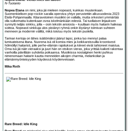
N-Tuotanto
Nopea Etana
on nimi, joka jäi mieleen nopeasti, kuinkas muutenkaan.
Suomenkielisen pop-rockin saralla operoiva yhtye perustettiin alkuvuodesta 2023
Etelä-Pohjanmaalla. Kitaravetoinen musiikki on vallalla, mutta orkesteri ymmärtää
olla sulkematta kuitenkaan ovea iskelmänkään edestä. Tai tuollaisen linjauksen
synnytti neljäs sinkku, jolla – osin tekstin ansiosta – kuullaan myös haitarin haikeaa
soittoa. Nopeasti sinkkuja ulos pistänyt ryhmä onkin löytänyt toimivan suhteen
menneen ja modernin väliltä, mikä toistuu myös tekstin puolella.
Tarinan kertoja on lähes isättömäksi jäänyt lapsi, jonka luo mennyt palaa
lumisateisena iltana. Nuorena isä oli komea mies ja keikkareissuilla kroonisesti
hölmöillyt haitaristi, jolle perhe-elämän rajoitukset ja kiireet eivät tahtoneet maistua.
Oma isä jäi näin vieraaksi ja juuri hän on otsikon vieras, joka yrittää kaiketi rakentaa
vanhoilla päivillään suhdetta poikaansa. Musiikissa nostalginen henki puhkuu
nimenomaan haitarin kautta menneiden aikojen charmia, melankolian ja
elämänmyönteisyyden käydessä köydenvetoaan.
Mika Roth
Rare Breed: Idle King
Rare Breed
on mielestäni oiva nimi bändille, koska omaa ainutlaatuisuutta kannattaa