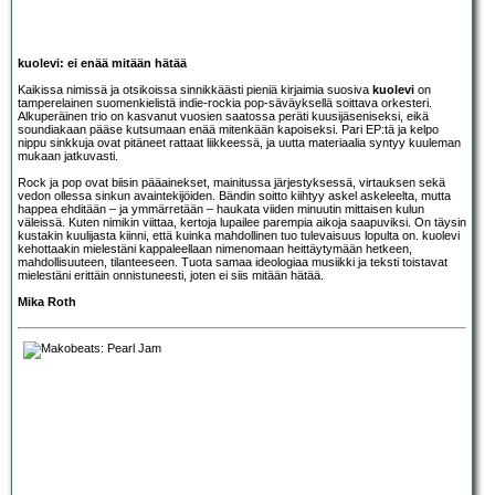
kuolevi: ei enää mitään hätää
Kaikissa nimissä ja otsikoissa sinnikkäästi pieniä kirjaimia suosiva
kuolevi
on
tamperelainen suomenkielistä indie-rockia pop-säväyksellä soittava orkesteri.
Alkuperäinen trio on kasvanut vuosien saatossa peräti kuusijäseniseksi, eikä
soundiakaan pääse kutsumaan enää mitenkään kapoiseksi. Pari EP:tä ja kelpo
nippu sinkkuja ovat pitäneet rattaat liikkeessä, ja uutta materiaalia syntyy kuuleman
mukaan jatkuvasti.
Rock ja pop ovat biisin pääainekset, mainitussa järjestyksessä, virtauksen sekä
vedon ollessa sinkun avaintekijöiden. Bändin soitto kiihtyy askel askeleelta, mutta
happea ehditään – ja ymmärretään – haukata viiden minuutin mittaisen kulun
väleissä. Kuten nimikin viittaa, kertoja lupailee parempia aikoja saapuviksi. On täysin
kustakin kuulijasta kiinni, että kuinka mahdollinen tuo tulevaisuus lopulta on. kuolevi
kehottaakin mielestäni kappaleellaan nimenomaan heittäytymään hetkeen,
mahdollisuuteen, tilanteeseen. Tuota samaa ideologiaa musiikki ja teksti toistavat
mielestäni erittäin onnistuneesti, joten ei siis mitään hätää.
Mika Roth