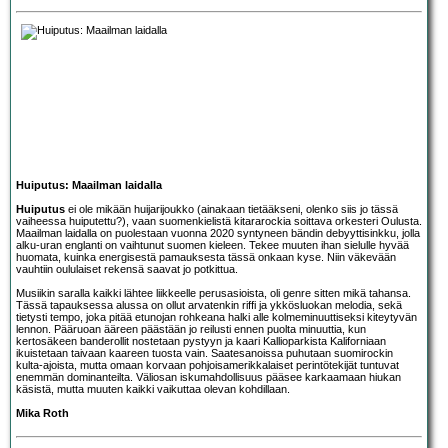
Huiputus: Maailman laidalla
Huiputus
ei ole mikään huijarijoukko (ainakaan tietääkseni, olenko siis jo tässä
vaiheessa huiputettu?), vaan suomenkielistä kitararockia soittava orkesteri Oulusta.
Maailman laidalla on puolestaan vuonna 2020 syntyneen bändin debyyttisinkku, jolla
alku-uran englanti on vaihtunut suomen kieleen. Tekee muuten ihan sielulle hyvää
huomata, kuinka energisestä pamauksesta tässä onkaan kyse. Niin väkevään
vauhtiin oululaiset rekensä saavat jo potkittua.
Musiikin saralla kaikki lähtee liikkeelle perusasioista, oli genre sitten mikä tahansa.
Tässä tapauksessa alussa on ollut arvatenkin riffi ja ykkösluokan melodia, sekä
tietysti tempo, joka pitää etunojan rohkeana halki alle kolmeminuuttiseksi kiteytyvän
lennon. Pääruoan ääreen päästään jo reilusti ennen puolta minuuttia, kun
kertosäkeen banderollit nostetaan pystyyn ja kaari Kallioparkista Kaliforniaan
ikuistetaan taivaan kaareen tuosta vain. Saatesanoissa puhutaan suomirockin
kulta-ajoista, mutta omaan korvaan pohjoisamerikkalaiset perintötekijät tuntuvat
enemmän dominanteilta. Väliosan iskumahdollisuus pääsee karkaamaan hiukan
käsistä, mutta muuten kaikki vaikuttaa olevan kohdillaan.
Mika Roth