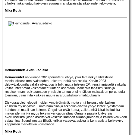
vihellys, joka tuntuu kaikuvan suoraan ranskalaisista aikakauden elokuvista.
Mika Roth
Heimosudet: Avaruusdisko
Heimosudet
on vuonna 2020 perustettu yhtye, joka tätä nykyä yhdistelee
monipuolisesti mm. vaihtoehto-, electro- sekä rap-rockia. Kesän 2023
debyyttialbumilla vallalla olivat pop ja folk, mutta tulevan EP:n ensimmäisellä sinkulla
valtasuhteet ovat keikahtaneet uuteen asentoon. Modernin tanssimusiikin ja
rosoisemman rock-asenteen yhteiselo tuntuu ensimmäisen maistiaisen perusteella
toimivan, vaan mitä kaikkea muuta avaruusdiskoon mahtuukaan?
Diskossa olet helposti muiden ympäröimänä, mutta yhtä helposti olet kaiken
keskellä täysin yksin. Tuota hankalaa ja arkaakin aihetta yhtye lähtee työstämään
kahden eri maailman keinoin. Ongelmat eivät katoa, vaikka niitä lakaisisi kuinka
maton alle, minkä myös tekstin kertoja oivaltaa. Omasta päästä löytyy siis
avaruusdisko, jossa asioita voi käsitellä samaan aikaan julkisesti ja kaiken välkkeen
salaamina. Soundi nostaa fiilistä, lyriikat vatvovat asioita ja kontrastista kehkeytyy
kappaleen merkittävin voimalähde.
Mika Roth