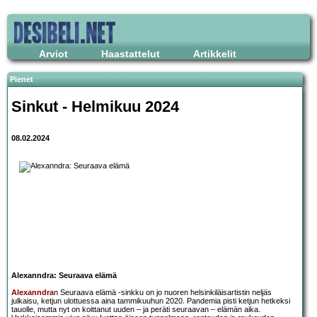
Arviot
Haastattelut
Artikkelit
Pienet
Sinkut - Helmikuu 2024
08.02.2024
Alexanndra: Seuraava elämä
Alexanndra
n Seuraava elämä -sinkku on jo nuoren helsinkiläisartistin neljäs
julkaisu, ketjun ulottuessa aina tammikuuhun 2020. Pandemia pisti ketjun hetkeksi
tauolle, mutta nyt on koittanut uuden – ja peräti seuraavan – elämän aika.