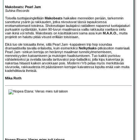
Makobeats: Pearl Jam
Suhina Records
Toisella tuottajasinglellään
Makobeats
haikailee menneiden perään, tarkemmin
sanottuna ysärin ja rakkauden, jotka nivoutuvat tässä tapauksessa
erottamattomasti toisiinsa. Shokeuttajan laulajaksi raidalleen napannut tuottajataituri
purkaakin sydäntään, kuten 90-luvun maailmassa vailla rakkautta vaeltava sielu
vain ikinä voi tehdä. Makobeats on käsittääkseni sama asia kuin
M.A.K.O.
, mutta
projektit on haluttu pitää visusti erillään toisistaan.
Eikä tuo ole toisaalta ihme, sillä Pearl Jam -kappaleen trip hop soundaa
dramaattisella tavalla erilaiselta, kuin esimerkiksi
Nelkytkaks
-pitkäsoiton materiaali.
Pearl Jam -sinkun kertoja on herännyt maailman tunnekylmenemiseen,
menneisyyden katoamiseen ja muistojen haalistumiseen. Tuo kaikki puristuu
vähäeleiseksi ja ovelalla tavalla tarttuvaksi pop-balladiksi, jolla kipu kaivertaa ja
nakertaa hitaasti kaiken arvokkaan pois. Moderni r’n’b pelaa myös merkittävää
sivuroolia, rakkaudesta irti päästäneen kertojan kaivatessa lopulta enää vain muita
kadehdittavia ihmisiä.
Mika Roth
Nopea Etana: Vieras mies tuli taloon