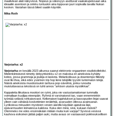
maaliviivan alati näkyvissä. Nopeus ja väkevyys asettuvat vaakakupeissaan aika
ideaaliin asentoon ja sinkku tuntuukin aina loppuvan juuri sopivalla tavalla hiukan
kesken. Vastahan tässä bileet saatiin käyntiin.
Mika Roth
Varjotarha: x2
Varjotarha
on kesällä 2023 alkunsa saanut elektronis-orgaaninen studiokollektiivi.
Mielenkiintoisesti nimetty debyyttisinkku x2 on makoisa eri aineksista kyhätty
keitos, jossa grammoja ja jouleja ei lasketa. Melankolisuus ja downtempo-fiilistely
ovat liki ihoa, eikä edes ysärinen trip hop liene tekijöille tyystin tuntematon tekijä.
Näistä aineksista muodostuukin tarttuva pop-sävelmä, jonka runoutta
muistuttavassa tekstissä on tuhti annos ”
arkisen utuista mystiikkaa
”.
Kappaletta liikuttava moottori on rytmi, joka vie vastustamattoman tummalla
voimallaan kuulijaa eteenpäin. Ryhmä ei varsinaisesti tao, vaan ennemminkin
työntää selästä rohkaisevasti. Kellomaiset kajahdukset ja bassopuolen linjat saavat
ylleen vain vähäisiä koskettimien terälehtiä, avaruuden ollessa avainsanan.
Lyriikoissa minuuden mystisten vesien äärellä käydään ajatuksia läpi,
epävarmuuden leimatessa kaikkea. Kuka olen minä, sinä, kukaan meistä?
Olemmeko me edes ensinnäkään mitään muita kuin varjoja? Syvissä vesissä
kauhova esikoinen jättää paljon auki, mutta avaus on vastaavasti poikkeuksellisen