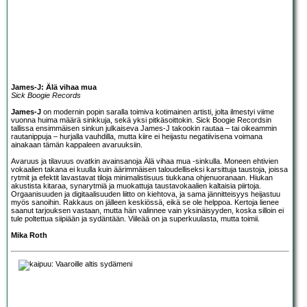
James-J: Älä vihaa mua
Sick Boogie Records
James-J
on modernin popin saralla toimiva kotimainen artisti, jolta ilmestyi viime
vuonna huima määrä sinkkuja, sekä yksi pitkäsoittokin. Sick Boogie Recordsin
tallissa ensimmäisen sinkun julkaiseva James-J takookin rautaa – tai oikeammin
rautanippuja – hurjalla vauhdilla, mutta kiire ei heijastu negatiivisena voimana
ainakaan tämän kappaleen avaruuksiin.
Avaruus ja tilavuus ovatkin avainsanoja Älä vihaa mua -sinkulla. Moneen ehtivien
vokaalien takana ei kuulla kuin äärimmäisen taloudelliseksi karsittuja taustoja, joissa
rytmit ja efektit lavastavat tiloja minimalistisuus tiukkana ohjenuoranaan. Hiukan
akustista kitaraa, synarytmiä ja muokattuja taustavokaalien kaltaisia piirtoja.
Orgaanisuuden ja digitaalisuuden liitto on kiehtova, ja sama jännitteisyys heijastuu
myös sanoihin. Rakkaus on jälleen keskiössä, eikä se ole helppoa. Kertoja lienee
saanut tarjouksen vastaan, mutta hän valinnee vain yksinäisyyden, koska silloin ei
tule poltettua siipiään ja sydäntään. Viileää on ja superkuulasta, mutta toimii.
Mika Roth