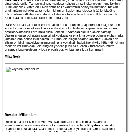
aina tuoda esille. Tamperelainen, monissa keitoissa marinoituneiden muusikoiden
uunituore rock-yhtye on julkaisemassa keväämmällä debyyttialbumiaan. Kiekon
ensimmäinen sinkku avaa ketjun, johon on kuulemma tulossa lisää lenkkejä jo
talven aikana. Aloitus ennustaa melodisen kitararockin olevan vallalla, mutta Idle
King osaa olla muutakin kuin vain suora veto.
Rare Breed ansaitseekin ensimmäiset kehut soundinsa ajattomuudesta, jossa on
kuitenkin samaan aikaan klassisen kitararockin historian siipien havinaa. Kitara
risteilee vokaalien kera halki biisin, tekstin kuvatessa sielun sisäisiä taistoja.
Saatesanoissa puhutaan jopa tehokkuutta ja kiirettä kritisoivista pohjavireistä, mutta
jokainen saa pohtia minkälaista kruunua Idle Kingin päähän sovittaa. Selvää sen
sijaan on biisin napakka tartuntavoima ja vokalistin lauluäänen kyky kääntyä huiman
moneen eri suuntaan. Idle King on yhdeltä puolelta suoraa kitararockia, mutta
orastava koukeroisuus – jopa progeisuus – rikastaa siivua kummasti.
Mika Roth
Royalen: Millennium
Rohkeus ja positiivinen röyhkeys ovat olennainen osa rockia. Maamme
suurimmaksi ruotsinkieliseksi rockyhtyeeksi ilmoittautuva
Royalen
on ainakin
osannut tuon sisäistää, vaan onko ranteista lähtenyt oikeasti saman kaliiberin