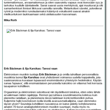
tuntemattomuus, arvaamattomuus ja siten saavutettu vapaus ovat itsessään syy ja
tarkoitus kuullulle äänitaiteelle. Sanat saavat uusia merkityksiä, ajat muuttuvat ja silti
samanhenkiset ihmiset liikkuvat samoilla rannoilla. Melankoliset sävelet, polveilevat
rytmit ja moderniksi runolaulannaksi kääntyvä vokalisointi saavat ainakin
mielikuvituksen laukkaamaan sekä uteliaisuuden kasvamaan.
Mika Roth
Erik Bäckman & Ilja Karsikas: Tanssi vaan
Elektronisen musiikin tuottaja
Erik Bäckman
ja jo omilla tahoillaan persoonallista
musiikkia luonut
Ilja Karsikas
ovat yhdistäneet voimansa uudella kappaleella, jota
saatesanoissa kuvataan lupaavasti ensimmäiseksi yhteistyön hedelmäksi. Käytän
sanaa ’lupaava’, sillä ensimaistiaisen perusteella kaksikko on viilannut heti kerrasta
tasapainon kohdilleen.
Orgaaninen ja elektroninen sekoittuvat niin täydellisesti toisiinsa, etten edes lähde
arvailemaan niiden rajalinjoja. Rennon jazzahtava soundimaisema keikkuu kuin
planeetta radallaan, ja planeetasta tässä taidetaan konkreettisestikin puhua.
Kuljemme halki kosmoksen isolla kivellä avaruusmatkailijoina, vaan olemmeko
täysin yksin? Soundeja kohdilleen ruuvatessa on katse pidetty kohdistuneena
ainakin 70-luvun analogiselektronisen musiikin suuntaan, mutta myös ns.
vanhemman tanssimusiikin vaikutus on aistittavissa. Kaiken kruunaa surumielinen