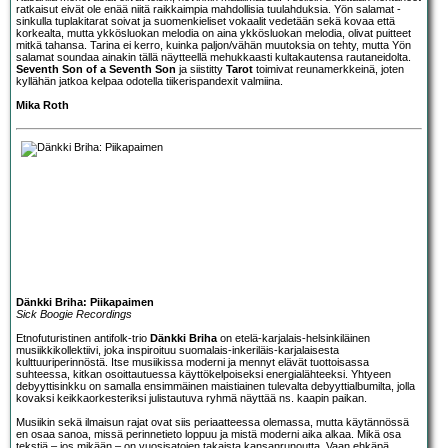
ratkaisut eivät ole enää niitä raikkaimpia mahdollisia tuulahduksia. Yön salamat -
sinkulla tuplakitarat soivat ja suomenkieliset vokaalit vedetään sekä kovaa että
korkealta, mutta ykkösluokan melodia on aina ykkösluokan melodia, olivat puitteet
mitkä tahansa. Tarina ei kerro, kuinka paljon/vähän muutoksia on tehty, mutta Yön
salamat soundaa ainakin tällä näytteellä mehukkaasti kultakautensa rautaneidolta.
Seventh Son of a Seventh Son
ja siistitty
Tarot
toimivat reunamerkkeinä, joten
kyllähän jatkoa kelpaa odotella tiikerispandexit valmiina.
Mika Roth
Dänkki Briha: Piikapaimen
Sick Boogie Recordings
Etnofuturistinen antifolk-trio
Dänkki Briha
on etelä-karjalais-helsinkiläinen
musiikkikollektiivi, joka inspiroituu suomalais-inkeriläis-karjalaisesta
kulttuuriperinnöstä. Itse musiikissa moderni ja mennyt elävät tuottoisassa
suhteessa, kitkan osoittautuessa käyttökelpoiseksi energialähteeksi. Yhtyeen
debyyttisinkku on samalla ensimmäinen maistiainen tulevalta debyyttialbumilta, jolla
kovaksi keikkaorkesteriksi julistautuva ryhmä näyttää ns. kaapin paikan.
Musiikin sekä ilmaisun rajat ovat siis periaatteessa olemassa, mutta käytännössä
en osaa sanoa, missä perinnetieto loppuu ja mistä moderni aika alkaa. Mikä osa
tekstiä – jos mikään – on vuosisatojen takaista kansanrunoutta. Vaan ehkäpä