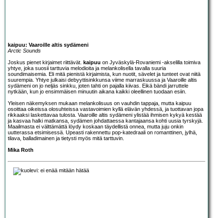
kaipuu: Vaaroille altis sydämeni
Arctic Sounds
Joskus pienet kirjaimet riittävät.
kaipuu
on Jyväskylä-Rovaniemi -akselilla toimiva
yhtye, joka suosii tarttuvia melodioita ja melankolisella tavalla suuria
soundimaisemia. Eli mitä pienistä kirjaimista, kun nuotit, sävelet ja tunteet ovat niitä
suurempia. Yhtye julkaisi debyyttisinkkunsa viime marraskuussa ja Vaaroille altis
sydämeni on jo neljäs sinkku, joten tahti on pajalla kiivas. Eikä bändi jarruttele
nytkään, kun jo ensimmäisen minuutin aikana kaikki oleellinen tuodaan esiin.
Yleisen näkemyksen mukaan melankolisuus on vauhdin tappaja, mutta kaipuu
osoittaa oikeissa olosuhteissa vastavoimien kyllä elävän yhdessä, ja tuottavan jopa
rikkaaksi laskettavaa tulosta. Vaaroille altis sydämeni ylistää ihmisen kykyä kestää
ja kasvaa halki matkansa, sydämen johdattaessa kantajaansa kohti uusia tyrskyjä.
Maailmasta ei välttämättä löydy koskaan täydellistä onnea, mutta juju onkin
uutterassa etsimisessä. Upeasti rakennettu pop-katedraali on romanttinen, jylhä,
tilava, balladimainen ja tietysti myös mitä tarttuvin.
Mika Roth