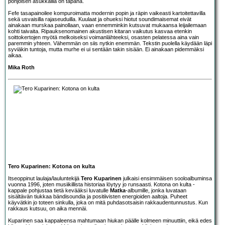
pohjoisen asukkailla on tapana.
Fefe tasapainoilee kompuroimatta modernin popin ja räpin vaikeasti kartoitettavilla
sekä usvaisilla rajaseuduilla. Kuulaat ja ohueksi hiotut soundimaisemat eivät
ainakaan murskaa painollaan, vaan ennemminkin kutsuvat mukaansa leijailemaan
kohti taivaita. Ripauksenomainen akustisen kitaran vaikutus kasvaa etenkin
soittokertojen myötä melkoiseksi voimanlähteeksi, osasten pelatessa aina vain
paremmin yhteen. Vähemmän on siis nytkin enemmän. Tekstin puolella käydään läpi
syviäkin tuntoja, mutta murhe ei ui sentään takin sisään. Ei ainakaan pidemmäksi
aikaa.
Mika Roth
Tero Kuparinen: Kotona on kulta
Itseoppinut laulaja/lauluntekijä
Tero Kuparinen
julkaisi ensimmäisen sooloalbuminsa
vuonna 1996, joten musiikillista historiaa löytyy jo runsaasti. Kotona on kulta -
kappale pohjustaa tietä kevääksi luvatulle
Matka
-albumille, jonka luvataan
sisältävän tiukkaa bändisoundia ja positiivisten energioiden aaltoja. Puheet
käyvätkin jo toteen sinkulla, joka on mitä puhdasotsaisin rakkaudentunnustus. Kun
rakkaus kutsuu, on aika mennäi.
Kuparinen saa kappaleensa mahtumaan hiukan päälle kolmeen minuuttiin, eikä edes