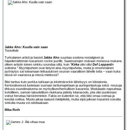
Jakke Aho: Kuulla vain saan
Tosiviihde
Turkulainen artisti ja basisti
Jakke Aho
suuntaa soolona nostalgisen ja
häpeilemättömän kasarisen rockin juurille. Saatesanojen mukaan monessa mukana
olleen artistin toinen sinkku soundaa siltä, kuin
”
Kirka
olisi ollut
Def Leppard
in
solistina.”
Myyntipuheet ovat tietysti aina myyntipuheita, mutta jo ensimmäinen
pyöräytys sai toteamaan letkautuksen osuvan vaarallisen lähelle totta – vaan kuka
tässä on vaarassa ja missä mielessä?
Biisi tarttuu kuin purkka tukkaan ja iskelmärockin läheisyys on kiistatonta.
Kertosäkeessä luotetaan suoraan tarttumapintaan ja auringonlaskuja sekä -nousuja
tihkuva soundimaisema on myrkyllisen/herkullisen kasarista. Modulaatio napsahtaa
kohdilleen, samoin taloudellisen niukkana pidetty kitarasoolo, jota olisi puolestani
voinut heruttaa härskimminkin. Fakta on kuitenkin se, että biisi omaa voimaa ja
kestää soittoa. Muoto jakaa taatusti mielipiteitä, mutta eipä julkean kasaristi soivalta
sinkulta muuta voi odottaakaan.
Mika Roth