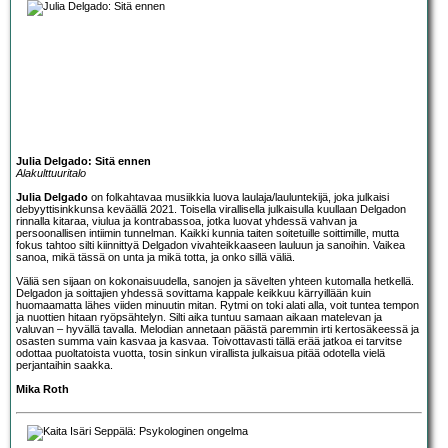
Julia Delgado: Sitä ennen
Alakulttuuritalo
Julia Delgado
on folkahtavaa musiikkia luova laulaja/lauluntekijä, joka julkaisi
debyyttisinkkunsa keväällä 2021. Toisella virallisella julkaisulla kuullaan Delgadon
rinnalla kitaraa, viulua ja kontrabassoa, jotka luovat yhdessä vahvan ja
persoonallisen intiimin tunnelman. Kaikki kunnia taiten soitetuille soittimille, mutta
fokus tahtoo silti kiinnittyä Delgadon vivahteikkaaseen lauluun ja sanoihin. Vaikea
sanoa, mikä tässä on unta ja mikä totta, ja onko sillä väliä.
Väliä sen sijaan on kokonaisuudella, sanojen ja sävelten yhteen kutomalla hetkellä.
Delgadon ja soittajien yhdessä sovittama kappale keikkuu kärryillään kuin
huomaamatta lähes viiden minuutin mitan. Rytmi on toki alati alla, voit tuntea tempon
ja nuottien hitaan ryöpsähtelyn. Silti aika tuntuu samaan aikaan matelevan ja
valuvan – hyvällä tavalla. Melodian annetaan päästä paremmin irti kertosäkeessä ja
osasten summa vain kasvaa ja kasvaa. Toivottavasti tällä erää jatkoa ei tarvitse
odottaa puoltatoista vuotta, tosin sinkun virallista julkaisua pitää odotella vielä
perjantaihin saakka.
Mika Roth