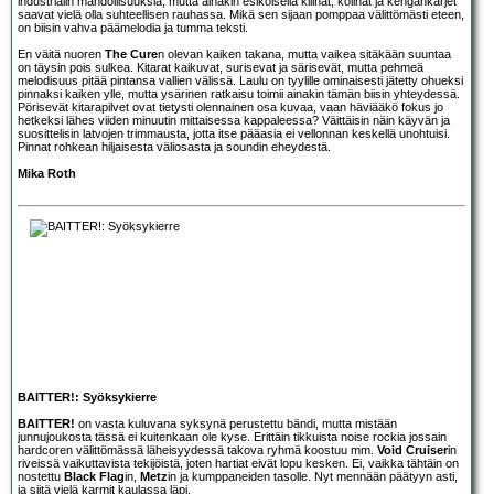
industrialin mahdollisuuksia, mutta ainakin esikoisella kilinät, kolinat ja kengänkärjet
saavat vielä olla suhteellisen rauhassa. Mikä sen sijaan pomppaa välittömästi eteen,
on biisin vahva päämelodia ja tumma teksti.
En väitä nuoren
The Cure
n olevan kaiken takana, mutta vaikea sitäkään suuntaa
on täysin pois sulkea. Kitarat kaikuvat, surisevat ja särisevät, mutta pehmeä
melodisuus pitää pintansa vallien välissä. Laulu on tyylille ominaisesti jätetty ohueksi
pinnaksi kaiken ylle, mutta ysärinen ratkaisu toimii ainakin tämän biisin yhteydessä.
Pörisevät kitarapilvet ovat tietysti olennainen osa kuvaa, vaan häviääkö fokus jo
hetkeksi lähes viiden minuutin mittaisessa kappaleessa? Väittäisin näin käyvän ja
suosittelisin latvojen trimmausta, jotta itse pääasia ei vellonnan keskellä unohtuisi.
Pinnat rohkean hiljaisesta väliosasta ja soundin eheydestä.
Mika Roth
BAITTER!: Syöksykierre
BAITTER!
on vasta kuluvana syksynä perustettu bändi, mutta mistään
junnujoukosta tässä ei kuitenkaan ole kyse. Erittäin tikkuista noise rockia jossain
hardcoren välittömässä läheisyydessä takova ryhmä koostuu mm.
Void Cruiser
in
riveissä vaikuttavista tekijöistä, joten hartiat eivät lopu kesken. Ei, vaikka tähtäin on
nostettu
Black Flag
in,
Metz
in ja kumppaneiden tasolle. Nyt mennään päätyyn asti,
ja siitä vielä karmit kaulassa läpi.