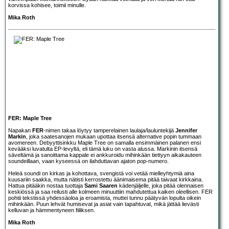
korvissa kohisee, toimii minulle.
Mika Roth
FER: Maple Tree
Napakan
FER
-nimen takaa löytyy tamperelainen laulaja/lauluntekijä
Jennifer
Markin
, joka saatesanojen mukaan upottaa itsensä alternative popin tummaan
avomereen. Debyyttisinkku Maple Tree on samalla ensimmäinen palanen ensi
kevääksi luvatulta EP-levyltä, eli tämä luku on vasta alussa. Markinin itsensä
säveltämä ja sanoittama kappale ei ankkuroidu mihinkään tiettyyn aikakauteen
soundeillaan, vaan kyseessä on ilahduttavan ajaton pop-numero.
Heleä soundi on kirkas ja kohottava, svengistä voi vetää mielleyhtymiä aina
kuusariin saakka, mutta nätisti kerrostettu äänimaisema pitää taivaat kirkkaina.
Hattua pitääkin nostaa tuottaja
Sami Saaren
kädenjäljelle, joka pitää olennaisen
keskiössä ja saa reilusti alle kolmeen minuuttiin mahdutettua kaiken oleellisen. FER
pohtii tekstissä yhdessäoloa ja eroamista, muttei tunnu päätyvän lopulta oikein
mihinkään. Puun lehvät humisevat ja asiat vain tapahtuvat, mikä jättää lievästi
kelluvan ja hämmentyneen fiiliksen.
Mika Roth