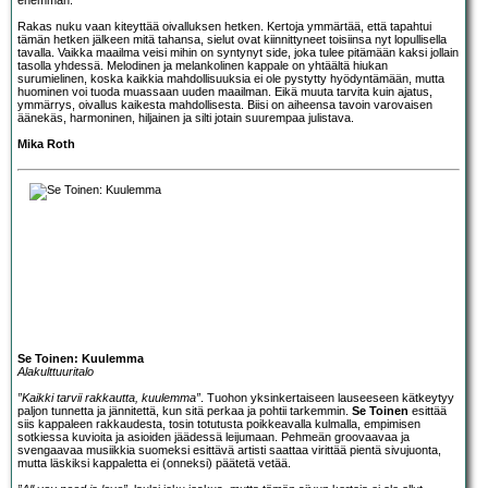
Rakas nuku vaan kiteyttää oivalluksen hetken. Kertoja ymmärtää, että tapahtui
tämän hetken jälkeen mitä tahansa, sielut ovat kiinnittyneet toisiinsa nyt lopullisella
tavalla. Vaikka maailma veisi mihin on syntynyt side, joka tulee pitämään kaksi jollain
tasolla yhdessä. Melodinen ja melankolinen kappale on yhtäältä hiukan
surumielinen, koska kaikkia mahdollisuuksia ei ole pystytty hyödyntämään, mutta
huominen voi tuoda muassaan uuden maailman. Eikä muuta tarvita kuin ajatus,
ymmärrys, oivallus kaikesta mahdollisesta. Biisi on aiheensa tavoin varovaisen
äänekäs, harmoninen, hiljainen ja silti jotain suurempaa julistava.
Mika Roth
Se Toinen: Kuulemma
Alakulttuuritalo
”Kaikki tarvii rakkautta, kuulemma”
. Tuohon yksinkertaiseen lauseeseen kätkeytyy
paljon tunnetta ja jännitettä, kun sitä perkaa ja pohtii tarkemmin.
Se Toinen
esittää
siis kappaleen rakkaudesta, tosin totutusta poikkeavalla kulmalla, empimisen
sotkiessa kuvioita ja asioiden jäädessä leijumaan. Pehmeän groovaavaa ja
svengaavaa musiikkia suomeksi esittävä artisti saattaa virittää pientä sivujuonta,
mutta läskiksi kappaletta ei (onneksi) päätetä vetää.