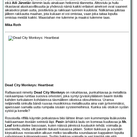
eikä
Aili Järvelä
n lämmin laulu ainakaan heikennä tilannetta. Alttoviulu ja huilu
rikastavat aluskasvillisuutta ja yhdessä nämä kaikki erilaiset ainekset ovat saaneet
aikaiseksi jotain uutta, positiivista ja raikkaan tuoreen kuuloista. Nälkämaa julistaa
jälleen rakkautta maahan, jota kukaan ei voi omistaa, vaan joka taitaa lopulta
omistaa meidät kaikki. Maastahan me tulemme ja maaksi tulemme taas.
Mika Roth
Dead City Monkeys: Heartbeat
Raflaavasti nimetty
Dead City Monkeys
on rokahtavaa, punkahtavaa ja metallista
raskaampaa runttaa suosiva orkesteri, joka syntyi jyväskyläläisen baarin tiskillä
kahden turkulaisen kohdatessa täsmälleen oikeissa olosuhteissa. Uransa
neljännellä sinkulla bändi ruuvaa musiikkinsa metallisuutta aina vain jyrkemmäksi,
ajaessaan samalla uutta rumpalia sisään systeemeihinsä. Kuinka siis otsikon sydän
sykkii ja kenelle?
Rosoisella riffillä käyntiin potkaistava biisi lähtee ilman sen kummempia lisäkuvioita
hakkaamaan itseään seinistä läpi.
Pasi
n ärhäkkä laulu on komeaa kuultavaa ja
Mr.
Leaf
lonksuttelee bassoaan, kuten näissä piireissä kuuluukin tehdä: voimalla ja
asenteella, mutta silti paketin tiukasti kasassa pitäen. Soiton tiukkuus ja soundin
kirpsakkuus nostavatkin alkuun melko tavalliselta soundaavan kappaleen lopulta
vahvimpaan kolmannekseen. Sydän hakkaa voimalla ja veri kiertää niin että