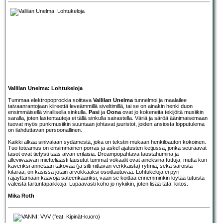
Vallilan Unelma: Lohtukeloja
Tummaa elektropoprockia soittava
Vallilan Unelma
tunnelmoi ja maalailee
taivaanrantojaan kiireettä leveämmillä siveltimillä, tai se on ainakin henki duon
ensimmäisellä virallisella sinkulla.
Pasi
ja
Oona
ovat jo kokeneita tekijöitä musiikin
saralla, joten lastentauteja ei tällä sinkulla sairastella. Väriä ja säröä äänimaisemaan
tuovat myös punkmusiikin suuntaan johtavat juuristot, joiden ansiosta lopputulema
on ilahduttavan persoonallinen.
Kaikki alkaa sinivalaan sydämestä, joka on tekstin mukaan henkilöauton kokoinen.
Tuo toteamus on ensimmäinen porras ja askel ajatusten ketjussa, jonka seuraavat
tasot ovat tietysti taas aivan erilaisia. Dreampopahtava taustahumina ja
alleviivaavan mietteliäästi lausutut tummat vokaalit ovat aineksina tuttuja, mutta kun
kaveriksi annetaan takovaa (ja silti riittävän verkkaista) rytmiä, sekä säröistä
kitaraa, on käsissä jotain arvokkaaksi osoittautuvaa. Lohtukeloja ei pyri
räjäyttämään kaavoja sateenkaariksi, vaan se koittaa ennemminkin löytää tutuista
väleistä tartuntapaikkoja. Lupaavasti koho jo nykiikin, joten lisää tätä, kiitos.
Mika Roth