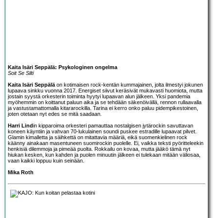
Kaita Isäri Seppälä: Psykologinen ongelma
Soit Se Silti
Kaita Isäri Seppälä
on kotimaisen rock-kentän kummajainen, jolta ilmestyi jokunen
lupaava sinkku vuonna 2017. Energiset siivut keräsivät mukavasti huomiota, mutta
jostain syystä orkesterin toiminta hyytyi lupaavan alun jälkeen. Yksi pandemia
myöhemmin on koittanut paluun aika ja se tehdään säkenöivällä, rennon rullaavalla
ja vastustamattomalla kitararockilla. Tarina ei kerro onko paluu pidempikestoinen,
joten otetaan nyt edes se mitä saadaan.
Harri Lind
in kipparoima orkesteri pamauttaa nostalgisen jytärockin savuttavan
koneen käyntiin ja vahvan 70-lukulainen soundi puskee estradille lupaavat pilvet.
Glamin kimalletta ja säihkettä on mitattavia määriä, eikä suomenkielinen rock
käänny ainakaan masentuneen suomirockin puolelle. Ei, vaikka teksti pyöritteleekin
henkisiä dilemmoja ja pimeää puolta. Rokkailu on kovaa, mutta jääkö tämä nyt
hiukan kesken, kun kahden ja puolen minuutin jälkeen ei tulekaan mitään väliosaa,
vaan kaikki loppuu kuin seinään.
Mika Roth