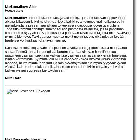
Markomallow: Alien
Primusound
Markomallow
on helsinkiläinen laulaja/lauluntekijä, joka on kuluvan loppuvuoden
aikana julkaissut jo kolme sinkkua, jotka kaikki ovat tuoneet jotain erilaista esiin
melankolista ja silti samaan aikaan toiveikasta indiepoppia luovasta artistista.
Tanssittavammat edeltäjät saavat seuraa puhtaasta balladista, jossa pohditaan
oman sielun syvyyksiä. Saatetekstissä puhutaan talviballadista, joka on kuvaavana
terminä kiehtova. Talvi saattaa muuttaa meitä monin tavoin, eikä tulevan kevään
tilanteista voi koskaan olla täysin varma.
Kaihoisa melodia nojaa vahvasti pianoon ja vokaaleihin, joiden takana muut äänet
saavat lähinnä tukea ja taustoittaa kertomusta. Kansikuvan henkilö tuntuu
päätyneen väärään paikkaan valkoisissa vaatteissaan ja sama vieraantuneisuus
leimaa kertomusta. Kylmänä joulukuun yönä voit kokea olevasi vieras vieraassa
maassa, mutta muutoksen tuntu ja sen hyväksyminen tuo myös tyytyväisyyden
väreitä. Kaiken ei kuulukaan olla aina kuten ennen ja talvikin on vain yksi vaihe
kaiken olevan suuressa kiertokulussa.
Mika Roth
Mist Descends: Hexagon