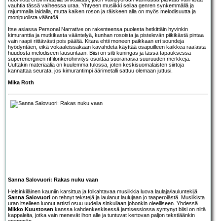
vauhtia tässä vaiheessa uraa. Yhtyeen musiikki seilaa genren synkemmällä ja
rajummalla laidalla, mutta kaiken roson ja räiskeen alla on myös melodisuutta ja
monipuolista vääntöä.
Itse asiassa Personal Narrative on rakenteensa puolesta hetkittäin hyvinkin
kimuranttia ja mutkikasta vääntelyä, kunhan rosoista ja pistelevän piikikästä pintaa
vain raapii riittävästi pois päältä. Kitara ehtii moneen paikkaan eri soundeja
hyödyntäen, eikä vokaaleissakaan kavahdeta käyttää osapuilleen kaikkea raa’asta
huudosta melodiseen lausuntaan. Biisi on silti kuningas ja tässä tapauksessa
superenerginen riffilonkerohirvitys osoittaa suoranaisia suuruuden merkkejä.
Uuttakin materiaalia on kuulemma tulossa, joten keskisuomalaisten siirtoja
kannattaa seurata, jos kimurantimpi äärimetalli sattuu olemaan juttusi.
Mika Roth
Sanna Salovuori: Rakas nuku vaan
Helsinkiläinen kauniin karsittua ja folkahtavaa musiikkia luova laulaja/lauluntekijä
Sanna Salovuori
on tehnyt tekstejä ja laulanut laulujaan jo taaperoiästä. Musiikista
uran itselleen luonut artisti osuu uudella sinkullaan johonkin oleelliseen. Yhdessä
Mikko Kuustosen
kanssa kahdenkeskisessä jamisessiossa syntynyt biisi on niitä
kappaleita, jotka vain menevät ihon alle ja tuntuvat kertovan paljon tekstiäänkin
enemmän.