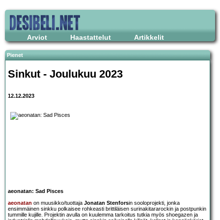
Arviot
Haastattelut
Artikkelit
Pienet
Sinkut - Joulukuu 2023
12.12.2023
aeonatan: Sad Pisces
aeonatan
on muusikko/tuottaja
Jonatan Stenfors
in sooloprojekti, jonka
ensimmäinen sinkku polkaisee rohkeasti brittiläisen surinakitararockin ja postpunkin
tummille kujille. Projektin avulla on kuulemma tarkoitus tutkia myös shoegazen ja