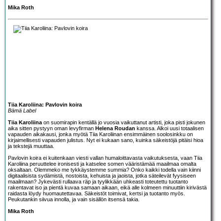
Mika Roth
Tiia Karoliina: Pavlovin koira
Bämä Label
Tiia Karoliina
on suomirapin kentällä jo vuosia vaikuttanut artisti, joka pisti jokunen
aika sitten pystyyn oman levyfirman
Helena Roudan
kanssa. Alkoi uusi totaalisen
vapauden aikakausi, jonka myötä Tiia Karoliinan ensimmäinen soolosinkku on
kirjaimellisesti vapauden julistus. Nyt ei kukaan sano, kuinka säkeistöjä pitäisi hioa
ja tekstejä muuttaa.
Pavlovin koira ei kuitenkaan viesti vallan humaloittavasta vaikutuksesta, vaan Tiia
Karoliina peruuttelee ironisesti ja katselee somen vääristämää maailmaa omalta
oksaltaan. Olemmeko me tykkäystemme summia? Onko kaikki todella vain kiinni
digitaalisista sydämistä, nostoista, kehuista ja jaoista, jotka säteilevät fyysiseen
maailmaan? Jykevästi rullaava räp ja tyylikkään uhkeasti toteutettu tuotanto
rakentavat iso ja pientä kuvaa samaan aikaan, eikä alle kolmeen minuuttiin kirivästä
raidasta löydy huomautettavaa. Säkeistöt toimivat, kertsi ja tuotanto myös.
Peukutankin siivua innolla, ja vain sisällön itsensä takia.
Mika Roth