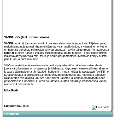
VANNI: VVV (feat. Kipinät-kuoro)
VANNI
on tämänkertaisen sinkkukoosteen kiehtovimpia tapauksia. Hiljaisempaa,
melodisempaa ja tunnelmiltaan erittäin vahvaa musiikkia luova kotimainen orkesteri
on hankala boksittaa mihinkään tiettyyn suuntaan, tyyliin tai genreen. Periaatteessa
Kipinät
-kuoron kanssa esitetty biisi on poppia, mutta puhallin-, sekä jousisoittimet
laajentavat tyylikarttoja mm. folkin ja soulin pergamenteilla. Mittaakin kertyy huimat
plus kuusi ja puoli minuuttia.
VVV on saatekirjettä lainatakseni anteeksipyytelemätön taideteos naiseudesta,
jonka karu kauneus on orgaanista ja ikiaikaista. Kappaleen kerroksellinen rakenne
ja avara äänimaisema täyttävätkin horisontin, mutta hellästi ja rakastaen. VANNIn ei
tarvitse huutaa ja silti sanoissa tuntuu olevan huutomerkkejä, nuoteissa tunteiden
räjähdysten roiskejälkiä. Jouset kaartelevat kauniisti ja lopussa päädytään lähes
gospelmaisiin tunnelmiin, kuoron noustessa jousten rinnalla ja kohottaessa kattoa
aina vain korkeammalle.
Mika Roth
Lukukertoja:
3828
Artistihaku