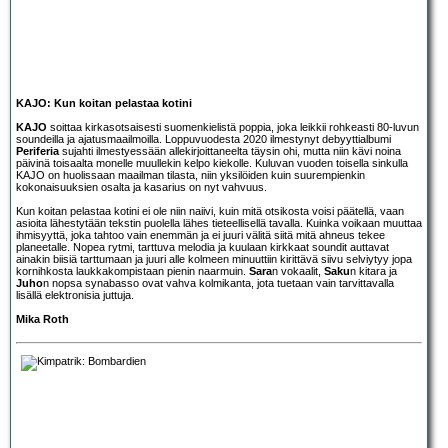
KAJO: Kun koitan pelastaa kotini
KAJO
soittaa kirkasotsaisesti suomenkielistä poppia, joka leikkii rohkeasti 80-luvun
soundeilla ja ajatusmaailmoilla. Loppuvuodesta 2020 ilmestynyt debyyttialbumi
Periferia
sujahti ilmestyessään allekirjoittaneelta täysin ohi, mutta niin kävi noina
päivinä toisaalta monelle muullekin kelpo kiekolle. Kuluvan vuoden toisella sinkulla
KAJO on huolissaan maailman tilasta, niin yksilöiden kuin suurempienkin
kokonaisuuksien osalta ja kasarius on nyt vahvuus.
Kun koitan pelastaa kotini ei ole niin naiivi, kuin mitä otsikosta voisi päätellä, vaan
asioita lähestytään tekstin puolella lähes tieteellisellä tavalla. Kuinka voikaan muuttaa
ihmisyyttä, joka tahtoo vain enemmän ja ei juuri välitä siitä mitä ahneus tekee
planeetalle. Nopea rytmi, tarttuva melodia ja kuulaan kirkkaat soundit auttavat
ainakin biisiä tarttumaan ja juuri alle kolmeen minuuttiin kirittävä siivu selviytyy jopa
kornihkosta laukkakompistaan pienin naarmuin.
Sara
n vokaalit,
Saku
n kitara ja
Juho
n nopsa synabasso ovat vahva kolmikanta, jota tuetaan vain tarvittavalla
lisällä elektronisia juttuja.
Mika Roth