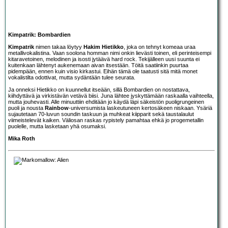
Kimpatrik: Bombardien
Kimpatrik
nimen takaa löytyy
Hakim Hietikko
, joka on tehnyt komeaa uraa
metallivokalistina. Vaan soolona homman nimi onkin lievästi toinen, eli perinteisempi
kitaravetoinen, melodinen ja isosti jytäävä hard rock. Tekijälleen uusi suunta ei
kuitenkaan lähtenyt aukenemaan aivan itsestään. Töitä saatiinkin puurtaa
pidempään, ennen kuin visio kirkastui. Eihän tämä ole taatusti sitä mitä monet
vokalistilta odottivat, mutta sydäntään tulee seurata.
Ja onneksi Hietikko on kuunnellut itseään, sillä Bombardien on nostattava,
kiihdyttävä ja virkistävän vetävä biisi. Juna lähtee jyskyttämään raskaalla vaihteella,
mutta jouhevasti. Alle minuuttiin ehditään jo käydä läpi säkeistön puoligrungeinen
puoli ja nousta
Rainbow
-universumista laskeutuneen kertosäkeen niskaan. Ysäriä
sujautetaan 70-luvun soundin taskuun ja muhkeat kiipparit sekä taustalaulut
viimeistelevät kaiken. Väliosan raskas rypistely pamahtaa ehkä jo progemetallin
puolelle, mutta lasketaan yhä osumaksi.
Mika Roth