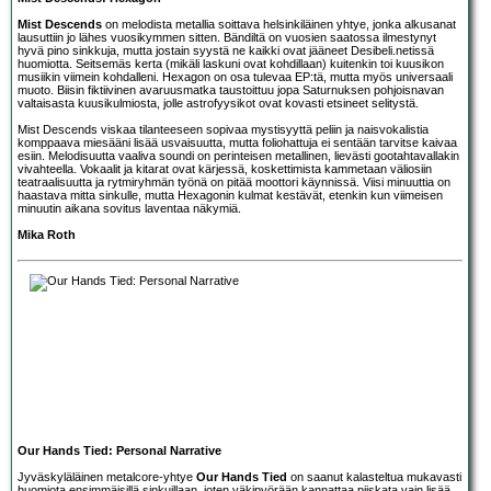
Mist Descends
on melodista metallia soittava helsinkiläinen yhtye, jonka alkusanat
lausuttiin jo lähes vuosikymmen sitten. Bändiltä on vuosien saatossa ilmestynyt
hyvä pino sinkkuja, mutta jostain syystä ne kaikki ovat jääneet Desibeli.netissä
huomiotta. Seitsemäs kerta (mikäli laskuni ovat kohdillaan) kuitenkin toi kuusikon
musiikin viimein kohdalleni. Hexagon on osa tulevaa EP:tä, mutta myös universaali
muoto. Biisin fiktiivinen avaruusmatka taustoittuu jopa Saturnuksen pohjoisnavan
valtaisasta kuusikulmiosta, jolle astrofyysikot ovat kovasti etsineet selitystä.
Mist Descends viskaa tilanteeseen sopivaa mystisyyttä peliin ja naisvokalistia
komppaava miesääni lisää usvaisuutta, mutta foliohattuja ei sentään tarvitse kaivaa
esiin. Melodisuutta vaaliva soundi on perinteisen metallinen, lievästi gootahtavallakin
vivahteella. Vokaalit ja kitarat ovat kärjessä, koskettimista kammetaan väliosiin
teatraalisuutta ja rytmiryhmän työnä on pitää moottori käynnissä. Viisi minuuttia on
haastava mitta sinkulle, mutta Hexagonin kulmat kestävät, etenkin kun viimeisen
minuutin aikana sovitus laventaa näkymiä.
Mika Roth
Our Hands Tied: Personal Narrative
Jyväskyläläinen metalcore-yhtye
Our Hands Tied
on saanut kalasteltua mukavasti
huomiota ensimmäisillä sinkuillaan, joten väkipyörään kannattaa piiskata vain lisää