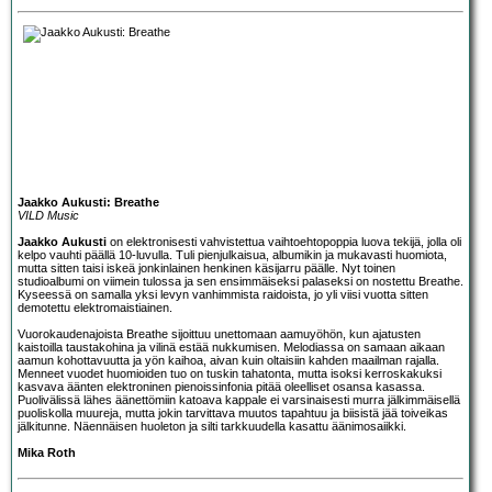
Jaakko Aukusti: Breathe
VILD Music
Jaakko Aukusti
on elektronisesti vahvistettua vaihtoehtopoppia luova tekijä, jolla oli
kelpo vauhti päällä 10-luvulla. Tuli pienjulkaisua, albumikin ja mukavasti huomiota,
mutta sitten taisi iskeä jonkinlainen henkinen käsijarru päälle. Nyt toinen
studioalbumi on viimein tulossa ja sen ensimmäiseksi palaseksi on nostettu Breathe.
Kyseessä on samalla yksi levyn vanhimmista raidoista, jo yli viisi vuotta sitten
demotettu elektromaistiainen.
Vuorokaudenajoista Breathe sijoittuu unettomaan aamuyöhön, kun ajatusten
kaistoilla taustakohina ja vilinä estää nukkumisen. Melodiassa on samaan aikaan
aamun kohottavuutta ja yön kaihoa, aivan kuin oltaisiin kahden maailman rajalla.
Menneet vuodet huomioiden tuo on tuskin tahatonta, mutta isoksi kerroskakuksi
kasvava äänten elektroninen pienoissinfonia pitää oleelliset osansa kasassa.
Puolivälissä lähes äänettömiin katoava kappale ei varsinaisesti murra jälkimmäisellä
puoliskolla muureja, mutta jokin tarvittava muutos tapahtuu ja biisistä jää toiveikas
jälkitunne. Näennäisen huoleton ja silti tarkkuudella kasattu äänimosaiikki.
Mika Roth