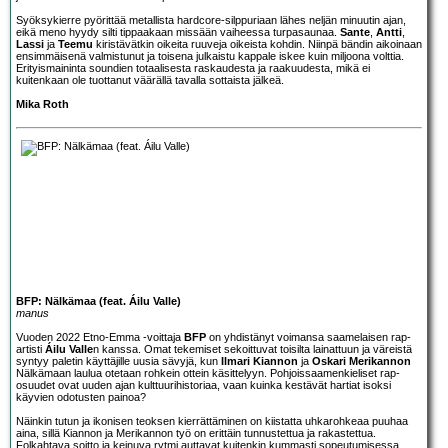
Syöksykierre pyörittää metallista hardcore-silppuriaan lähes neljän minuutin ajan,
eikä meno hyydy silti tippaakaan missään vaiheessa turpasaunaa.
Sante
,
Antti
,
Lassi
ja
Teemu
kiristävätkin oikeita ruuveja oikeista kohdin. Niinpä bändin aikoinaan
ensimmäisenä valmistunut ja toisena julkaistu kappale iskee kuin miljoona volttia.
Erityismaininta soundien totaalisesta raskaudesta ja raakuudesta, mikä ei
kuitenkaan ole tuottanut väärällä tavalla sottaista jälkeä.
Mika Roth
BFP: Nälkämaa (feat. Áilu Valle)
manus
Vuoden 2022 Etno-Emma -voittaja
BFP
on yhdistänyt voimansa saamelaisen rap-
artisti
Áilu Valle
n kanssa. Omat tekemiset sekoittuvat toisilta lainattuun ja väreistä
syntyy paletin käyttäjille uusia sävyjä, kun
Ilmari Kiannon
ja
Oskari Merikannon
Nälkämaan laulua otetaan rohkein ottein käsittelyyn. Pohjoissaamenkieliset rap-
osuudet ovat uuden ajan kulttuurihistoriaa, vaan kuinka kestävät hartiat isoksi
käyvien odotusten painoa?
Näinkin tutun ja ikonisen teoksen kierrättäminen on kiistatta uhkarohkeaa puuhaa
aina, sillä Kiannon ja Merikannon työ on erittäin tunnustettua ja rakastettua.
Folkahtava soitto ja keinuva rytmi auttavat kuitenkin kummasti sopeutumisessa,