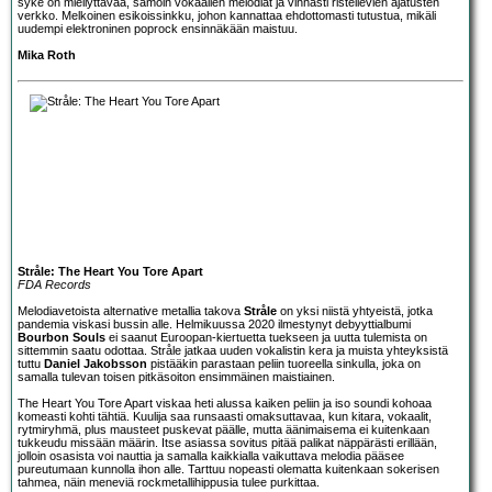
syke on miellyttävää, samoin vokaalien melodiat ja vinhasti risteilevien ajatusten
verkko. Melkoinen esikoissinkku, johon kannattaa ehdottomasti tutustua, mikäli
uudempi elektroninen poprock ensinnäkään maistuu.
Mika Roth
Stråle: The Heart You Tore Apart
FDA Records
Melodiavetoista alternative metallia takova
Stråle
on yksi niistä yhtyeistä, jotka
pandemia viskasi bussin alle. Helmikuussa 2020 ilmestynyt debyyttialbumi
Bourbon Souls
ei saanut Euroopan-kiertuetta tuekseen ja uutta tulemista on
sittemmin saatu odottaa. Stråle jatkaa uuden vokalistin kera ja muista yhteyksistä
tuttu
Daniel Jakobsson
pistääkin parastaan peliin tuoreella sinkulla, joka on
samalla tulevan toisen pitkäsoiton ensimmäinen maistiainen.
The Heart You Tore Apart viskaa heti alussa kaiken peliin ja iso soundi kohoaa
komeasti kohti tähtiä. Kuulija saa runsaasti omaksuttavaa, kun kitara, vokaalit,
rytmiryhmä, plus mausteet puskevat päälle, mutta äänimaisema ei kuitenkaan
tukkeudu missään määrin. Itse asiassa sovitus pitää palikat näppärästi erillään,
jolloin osasista voi nauttia ja samalla kaikkialla vaikuttava melodia pääsee
pureutumaan kunnolla ihon alle. Tarttuu nopeasti olematta kuitenkaan sokerisen
tahmea, näin meneviä rockmetallihippusia tulee purkittaa.