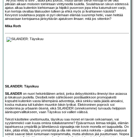
”All you need is love”
, lauloi joku joskus, mutta tämän siivun kertoja ei ole ollut
pitkään aikaan moiseen toimintaan virittyneellä tuulella. Soulahtavan siivun edetessä
ajatus alkaa kuitenkin kiehtomaan ja hiipiikö puseroon jopa inha katumuksen varjo,
kun kertoja oivaltaa tilaisuuden tulleen ja ehkä myös jo livahtaneen käsistä?
Kevyesti soulahtava poppis ei pyri olemaan elämää suurempi hetki, vaan heittää
ainoastaan kertojaansa järisyttävän ajatuksen ilmaan: mitä jos sittenkin?
Mika Roth
SILANDER: Täysikuu
SILANDER
on nuori helsinkiläinen artisti, jonka debyyttisinkku ilmestyi itse asiassa
jo lokakuun puolella. Desibeli.netin sähköiseen postilaatikkoon promopaketti
kopsahti kuitenkin vasta lähempänä adventteja, eikä sinkku taida jäädä ainoaksi,
koska mukana tuli kahden muunkin biisin lyriikat. Elektroninen poprock soi
modernina ja urbaanin öisenä, eikä SILANDER (onneksemme) turvaudu helppoon
äänisupervallitukseen, vaan Täysikuu soi vallien välissä.
Teksti käsittelee unettomuutta, täysikuu saa monet eri tavoin sekoamaan, vai
syytämmekö vain kuuta omista toilailuistamme? Epävarmuus leimaa tekijää, elämän
tapahtuessa ympärillä ja lähettäessä signaaleja niin kovin monella eri taajuudella. On
kiire, pitää ehtiä, täytyisi ymmärtää ja olla niin etevä sekä nokkela – päälle kaatuvat
seinät saavat biisin tuntumaan nopeammalta, mutta ahdistus jää puuttumaan. Nopea