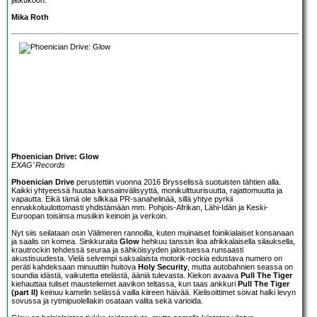
Mika Roth
Phoenician Drive: Glow
EXAG’ Records
Phoenician Drive
perustettiin vuonna 2016 Brysselissä suotuisten tähtien alla.
Kaikki yhtyeessä huutaa kansainvälisyyttä, monikulttuurisuutta, rajattomuutta ja
vapautta. Eikä tämä ole silkkaa PR-sanahelinää, sillä yhtye pyrkii
ennakkoluulottomasti yhdistämään mm. Pohjois-Afrikan, Lähi-Idän ja Keski-
Euroopan toisiinsa musiikin keinoin ja verkoin.
Nyt siis seilataan osin Välimeren rannoilla, kuten muinaiset foinikialaiset konsanaan
ja saalis on komea. Sinkkuraita
Glow
hehkuu tanssin iloa afrikkalaisella silauksella,
krautrockin tehdessä seuraa ja sähköisyyden jalostuessa runsaasti
akustisuudesta. Vielä selvempi saksalaista motorik-rockia edustava numero on
peräti kahdeksaan minuuttiin huitova
Holy Security
, mutta autobahnien seassa on
soundia idästä, vaikutetta etelästä, ääniä tulevasta. Kiekon avaava
Pull The Tiger
kiehauttaa tuliset mausteliemet aavikon teltassa, kun taas ankkuri
Pull The Tiger
(part II)
keinuu kamelin selässä vailla kiireen häivää. Kielisoittimet soivat halki levyn
sovussa ja rytmipuolellakin osataan valita sekä varioida.