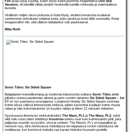
Fire
avaa uusia suuntia, kuten myös kiukkuisemmin muljahteleva
One Star
Vacation
, eli bändillä riittää ainakin henkisellä kantilla rohkeutta ja materiaalissa
laveutta.
Virallisten neljän siivun joukosta ei hutia löydy, eivätkä bonuksina kuultavat
vanhemmat sinkutkaan sellaisia tuota, joten peukkua isosti tältä suunnalta. Rotat
boogaavatkin niin, että ullakon lattialankut vain paukkaavat.
Mika Roth
Sonic Tides: Six Sided Square
Belgialainen kokeellisempaa ja modernia kitararockia soittava
Sonic Tides
aloitti
julkaisu-uransa pandemian aikana ja parin vuoden takainen
Six Sided Square – 1st
EP on nyt saamassa seuraajansa. Loogisesti nimetty Six Sided Square summaa
kolme tässä välissä ilmestynyttä sinkkua, joiden kavereina kuullaan kolme muuta
raitaa ja näin kokonaisannos on kuuden raidan ja lähes 22 minuutin mittainen.
Syyskuussa ilmestynyt sinkkukaksikko
The Maze, Pt.1
ja
The Maze, Pt.2
, sekä
niitä reilu vuosi sitten edeltänyt
Insomnia
-sinkku ovat kuin kolmiosainen peili, joka
paljastaa soundin syvyyden, sivut ja suhteet. The Mazen, Pt.1 on kaupallisin ja
menevin osa, eikä menevässä melodiassa tai reippaassa rockin rutistelussa ole
moitittavaa, kun kertsissä melodia saa karata hetkeksi kuusarin puolelle.