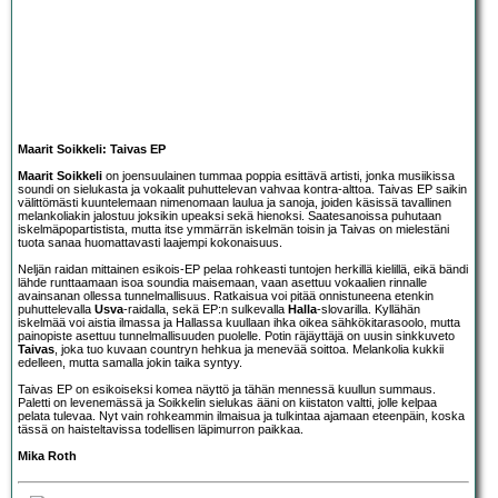
Maarit Soikkeli: Taivas EP
Maarit Soikkeli
on joensuulainen tummaa poppia esittävä artisti, jonka musiikissa
soundi on sielukasta ja vokaalit puhuttelevan vahvaa kontra-alttoa. Taivas EP saikin
välittömästi kuuntelemaan nimenomaan laulua ja sanoja, joiden käsissä tavallinen
melankoliakin jalostuu joksikin upeaksi sekä hienoksi. Saatesanoissa puhutaan
iskelmäpopartistista, mutta itse ymmärrän iskelmän toisin ja Taivas on mielestäni
tuota sanaa huomattavasti laajempi kokonaisuus.
Neljän raidan mittainen esikois-EP pelaa rohkeasti tuntojen herkillä kielillä, eikä bändi
lähde runttaamaan isoa soundia maisemaan, vaan asettuu vokaalien rinnalle
avainsanan ollessa tunnelmallisuus. Ratkaisua voi pitää onnistuneena etenkin
puhuttelevalla
Usva
-raidalla, sekä EP:n sulkevalla
Halla
-slovarilla. Kyllähän
iskelmää voi aistia ilmassa ja Hallassa kuullaan ihka oikea sähkökitarasoolo, mutta
painopiste asettuu tunnelmallisuuden puolelle. Potin räjäyttäjä on uusin sinkkuveto
Taivas
, joka tuo kuvaan countryn hehkua ja menevää soittoa. Melankolia kukkii
edelleen, mutta samalla jokin taika syntyy.
Taivas EP on esikoiseksi komea näyttö ja tähän mennessä kuullun summaus.
Paletti on levenemässä ja Soikkelin sielukas ääni on kiistaton valtti, jolle kelpaa
pelata tulevaa. Nyt vain rohkeammin ilmaisua ja tulkintaa ajamaan eteenpäin, koska
tässä on haisteltavissa todellisen läpimurron paikkaa.
Mika Roth