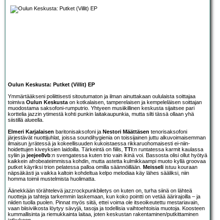
Oulun Keskusta: Putket (Villit) EP
Ymmärtääkseni poliittisesti sitoutumaton ja ilman ainuttakaan oululaista soittajaa
toimiva
Oulun Keskusta
on kotkalaisen, tamperelaisen ja kempeleläisen soittajan
muodostama saksofoni-rumputrio. Yhtyeen musiikillinen keskusta sijaitsee pari
korttelia jazzin ytimestä kohti punkin laitakaupunkia, mutta silti tässä ollaan yhä
siistillä alueella.
Elmeri Karjalaisen
baritonisaksofoni ja
Nestori Määttäsen
tenorisaksofoni
järjestävät nuottijuhlat, joissa soundihygienia on toissijainen juttu alkuvoimaisemman
ilmaisun jyrätessä ja kokeellisuuden kukoistaessa rikkaruohomaisesti ei-niin-
hoidettujen kiveyksien laidoilla. Tärkeintä on fiilis,
TTI
:n runtatessa karmit kaulassa
syliin ja
jeejee8vb
:n svengatessa kuten trio vain ikinä voi. Bassosta olisi ollut hyötyä
kaikkein afrobeateimmissa kohdin, mutta astetta kulmikkaampi muoto kyllä groovaa
putket käyriksi trion pelatessa palloa omilla säännöillään.
Meisseli
istuu kouraan
näpsäkästi ja vaikka kaltoin kohdeltua kelpo melodiaa käy lähes sääliksi, niin
homma toimii mustelmista huolimatta.
Äänekkään törähtelevä jazzrockpunkbiletys on kuten on, turha siinä on lähteä
nuotteja ja tahteja tarkemmin laskemaan, kun koko pointti on vetää äärirajoilla – ja
niiden tuolla puolen. Pinnat myös siitä, ettei voima ole itseoikeutettu mestariavain,
vaan biisiviikosta löytyy sävyjä, tasoja ja todellisia vaihtoehtoisia muotoja. Koosteen
kummallisinta ja riemukkainta laitaa, joten keskustan rakentaminen/putkittaminen
jatkukoon.