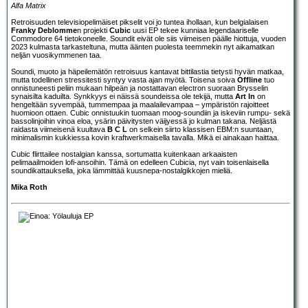
Alfa Matrix
Retroisuuden televisiopelimäiset pikselit voi jo tuntea ihollaan, kun belgialaisen
Franky Deblomme
n projekti
Cubic
uusi EP tekee kunniaa legendaariselle
Commodore 64 tietokoneelle. Soundit eivät ole siis viimeisen päälle hiottuja, vuoden
2023 kulmasta tarkasteltuna, mutta äänten puolesta teemmekin nyt aikamatkan
neljän vuosikymmenen taa.
Soundi, muoto ja häpeilemätön retroisuus kantavat bittilastia tietysti hyvän matkaa,
mutta todellinen stressitesti syntyy vasta ajan myötä. Toisena soiva
Offline
tuo
onnistuneesti peliin mukaan hilpeän ja nostattavan electron suoraan Brysselin
synaisilta kaduilta. Synkkyys ei näissä soundeissa ole tekijä, mutta
Art In
on
hengeltään syvempää, tummempaa ja maalailevampaa – ympäristön rajoitteet
huomioon ottaen. Cubic onnistuukin tuomaan moog-soundiin ja iskeviin rumpu- sekä
bassolinjoihin vinoa eloa, ysärin päivitysten väijyessä jo kulman takana. Neljästä
raidasta viimeisenä kuultava
B C L
on selkein siirto klassisen EBM:n suuntaan,
minimalismin kukkiessa kovin kraftwerkmaisella tavalla. Mikä ei ainakaan haittaa.
Cubic flirttailee nostalgian kanssa, sortumatta kuitenkaan arkaaisten
pelimaailmoiden lofi-ansoihin. Tämä on edelleen Cubicia, nyt vain toisenlaisella
soundikattauksella, joka lämmittää kuusnepa-nostalgikkojen mieliä.
Mika Roth