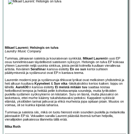
Mikael Laurent: Helsingis on tulva
Laundry Music Company
Tummaa, piinaavan sateista ja kouraisevan synkkää.
Mikael Laurent
in uusi EP
osuu tunnelmissaan täydellisesti sateiseen syksyyn. Helsingis on tulva EP kokoaa
yhteen Laurentin neljä uusinta sinkkua, joista peräti kolmella kuullaan vierailevaa
artistia. Keväinen
Serafiina
n kanssa esitetty
En oo sun
kertoi suhteen
päättymisestä ja sydänsurut ovat EP:n kantava teema.
Laurentin moderni pop ja sydänsuruja tihkuvat lyriikat ovat melkoinen yhdistelmä ja
heti alkuun kuultava
Kyyneleet
&
Sun vika
-biisikaksikko kertoo kaiken: loppu on
lähellä.
Aaro630
:n kanssa esitetty
Ei meistä mitään tuu
saattaa nostaa
hetkellisesti tempoa ja heittää peliin kohottavampia soundeja, mutta lyriikoiden
puolella sydämen syöksykierre on kiistaton. Suru on läsnä, mutta plussaksi on
laskettava, ettei murhe käänny tukahduttavaksi peitoksi. Kappaleet sykkivät
elämää, yksilöiden tarinat jatkuvat ja ehkä murheista jopa opitaan jotain. Muutos on
voimaa, oli se kuinka kipeää tahansa.
Tummaa ja sateista siis, mikä on tuotu hienosti esiin soundien puolella ja melankolia
jalostaakin EP:tä. Vokaalien saralla Laurent päästää itsensä turhan helpolla,
vierailijoiden paikatessa tilannetta tällä erää.
Mika Roth