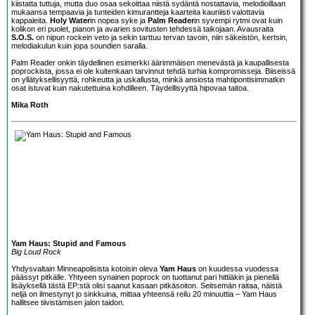
kiistatta tuttuja, mutta duo osaa sekoittaa niistä sydäntä nostattavia, melodioillaan
mukaansa tempaavia ja tunteiden kimurantteja kaarteita kauniisti valottavia
kappaleita.
Holy Water
in nopea syke ja
Palm Reader
in syvempi rytmi ovat kuin
kolikon eri puolet, pianon ja avarien sovitusten tehdessä taikojaan. Avausraita
S.O.S.
on nipun rockein veto ja sekin tarttuu tervan tavoin, niin säkeistön, kertsin,
melodiakulun kuin jopa soundien saralla.
Palm Reader onkin täydellinen esimerkki äärimmäisen menevästä ja kaupallisesta
poprockista, jossa ei ole kuitenkaan tarvinnut tehdä turhia kompromisseja. Biiseissä
on yllätyksellisyyttä, rohkeutta ja uskallusta, minkä ansiosta mahtipontisimmatkin
osat istuvat kuin nakutettuina kohdilleen. Täydellisyyttä hipovaa taitoa.
Mika Roth
Yam Haus: Stupid and Famous
Big Loud Rock
Yhdysvaltain Minneapolisista kotoisin oleva
Yam Haus
on kuudessa vuodessa
päässyt pitkälle. Yhtyeen synainen poprock on tuottanut pari hittiäkin ja pienellä
lisäyksellä tästä EP:stä olisi saanut kasaan pitkäsoiton. Seitsemän raitaa, näistä
neljä on ilmestynyt jo sinkkuina, mittaa yhteensä reilu 20 minuuttia – Yam Haus
hallitsee tiivistämisen jalon taidon.