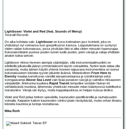
Lightboxer: Violet and Red (feat. Sounds of Mercy)
Texicalli Records
On aika kohdata valo.
Lightboxer
on kova kotimainen jazz-kvintetti, joka on
yhdistänyt nyt voimansa ison gospelkuoron kanssa. Lopputulemana on syntynyt
viiden raidan kokonaisuus, jossa yksikään biisi ei alita viiden minuutin haamurajaa.
Kokonaismittakin puskee puolen tunnin tuolle puolen, joten värejä ja valoja ehditään
ainakin tutkia tarkoin.
Lightboxer rikkoo hivenen aiempia sääntöjään, sillä instrumentaalimusiikki on
edellisillä julkaisuilla jäänyt ymmärtääkseni täysin vokaaleitta. Nytkin laulu taitaa olla
sanatonta, mutta äänten käyttö yhtenä moneen taipuvana instrumenttina on tuonut
kokonaisuuteen kiistatta tyystin pikantin lisänsä. Melankolinen
From Here to
Eternity
maalaa kansikuvan väreillä taivaanrantaansa ja rytmikkäämpi sekä
svengaavampi
Above Sea Level
vain lisää punaisen sävyjä jo valmiiksi rikkaaseen
väripalettiin. Ankkurina kuultava
Rapid Transit
tempoilee sentään hiukan irti
viehättävästä muotista, lähemmäs yhdeksän minuutin mitan kääntyessä todelliseksi
maratoniksi. Värejä siis löytyy, mutta kappalejoukkoa on helppo kutsua tiiviiksi.
Violet and Red pelaa hetken upeudella, kauneuden pastilliväreillä ja rauhaisuuden
voimalla. Kaipaisin kaiken kauneuden väriksi jotain räväyttävää, mutta onhan ilmaisu
kiistatta kaunista ja tuntoja nostattavaa.
Mika Roth