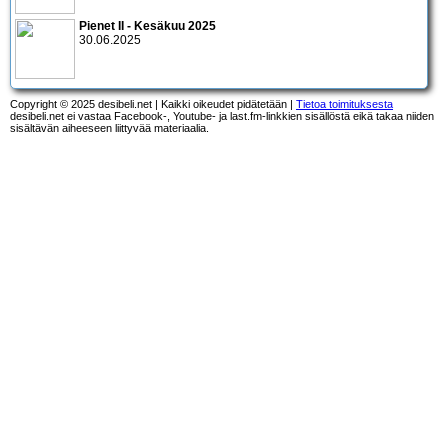
Pienet II - Kesäkuu 2025
30.06.2025
Copyright © 2025 desibeli.net | Kaikki oikeudet pidätetään |
Tietoa toimituksesta
desibeli.net ei vastaa Facebook-, Youtube- ja last.fm-linkkien sisällöstä eikä takaa niiden
sisältävän aiheeseen liittyvää materiaalia.