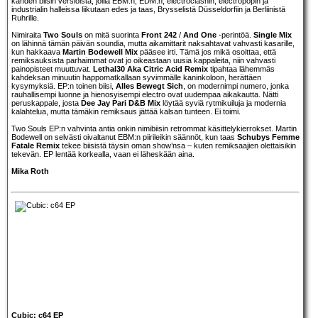
kahden biisin versioista, joilla EBM:n, EDM:n, electroclashin, electropopin ja
industrialin halleissa liikutaan edes ja taas, Brysselistä Düsseldorfiin ja Berliinistä
Ruhrille.
Nimiraita
Two Souls
on mitä suorinta
Front 242
/
And One
-perintöä.
Single Mix
on lähinnä tämän päivän soundia, mutta aikamittarit naksahtavat vahvasti kasarille,
kun hakkaava
Martin Bodewell Mix
pääsee irti. Tämä jos mikä osoittaa, että
remiksauksista parhaimmat ovat jo oikeastaan uusia kappaleita, niin vahvasti
painopisteet muuttuvat.
Lethal30 Aka Citric Acid Remix
tipahtaa lähemmäs
kahdeksan minuutin happomatkallaan syvimmälle kaninkoloon, herättäen
kysymyksiä. EP:n toinen biisi,
Alles Bewegt Sich
, on modernimpi numero, jonka
rauhallisempi luonne ja hienosyisempi electro ovat uudempaa aikakautta. Nätti
peruskappale, josta
Dee Jay Pari D&B Mix
löytää syviä rytmikuiluja ja modernia
kalahtelua, mutta tämäkin remiksaus jättää kalsan tunteen. Ei toimi.
Two Souls EP:n vahvinta antia onkin nimibiisin retrommat käsittelykierrokset. Martin
Bodewell on selvästi oivaltanut EBM:n piirileikin säännöt, kun taas
Schubys Femme
Fatale Remix
tekee biisistä täysin oman show’nsa – kuten remiksaajien olettaisikin
tekevän. EP lentää korkealla, vaan ei läheskään aina.
Mika Roth
Cubic: c64 EP