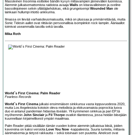
Massiivinen Insomnia esittelee bändin kyvyn mittavampien jännevälien luonnissa.
Aiemmin julkaisemattomista raidoista avaaja
Walls
on kitaravalleineen ja oveline
bassolinjoineen selvin yllättäjäehdokas, eikä grungeisempi
Wounded Man
ole
lainkaan hullumpi irtiotto ankkurina.
Ilmassa on lievää varhaisdeusmaisuutta, mikä on plussaa ja ymmärrettävää, mutta
Sonic Tidesin aallot ovat riittävän persoonallisia isompiinkin rock-lampiin. Ääniaallot
toimivat useammalla tasolla sekä tavalla.
Mika Roth
World´s First Cinema: Palm Reader
Fearless Records
World´s First Cinema
julkaisi ensimmäisen sinkkunsa vasta loppuvuodesta 2020,
mutta Los Angelesista kotoisin oleva melodista ja elokuvamaista poprockia luova
duo ei antanut pandemian hidastaa itseään. Yli kymmenen sinkkua ja pari EP:tä
myöhemmin
John Sinclair
ja
Fil Thorpe
ovatkin tilanteessa, jossa heidän biisejään
kuunnellaan kirjaimellisesti ympäri maailmaa.
Palm Reader pitää sisällään tämän vuoden kolme aiemmin julkaistua biisiä, joiden
kavereina on kaksi versiota
Love You Now
-kappaleesta. Suuria tunteita, mittavia
äänimaisemia ja tietysti rakkautta – sekä toisinaan sen puutetta. Ainekset ovat