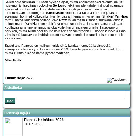
Kaikki neljä sinkuraa kuullaan hyvissä ajoin, mutta ensimmäiseksi raidaksi onkin
nostettu rämisevämpi rock-siivu
So Long
, eikä tuo alle kahden minuutin pamaus
jätä ainakaan kylmäksi. Lähestulkoon lofi-soundit ja kova ote vaihtuvat
tuotetumpaan soundiin, kun
Sandcastle
kirii toisena raitana kärkeen ja tästä
eteenpäin hommat kulkevatkin kuin leffoissa. Hieman myöhemmin
Shakin’ Yer Hips
tarttuu myös kuin terva paitaan, eikä
Rafters
jää tässä kisassa suinkaan lehdelle
soittelemaan. Yam Haus on kehittänyt oman soundinsa, josta on samaan aikaan
kuultavissa niin monet muut, ja joka kuitenkin on riittävän uniikki. Tasapaino on
herkkää, mutta Minneapolisin trio hallitsee sen suvereenisti. Tuohon kun vielä lisää
viimeisenä kuultavan nimibiisin grungehtavan soundin ja superironisen otteen, niin
se on siinä.
Stupid and Famous on malliesimerkki siitä, kuinka menevää ja simppeliä
kitarapoprockia voi yhä luoda vuonna 2023. Tulta tai pyörää ei keksitä uudelleen,
mutta kuinka tulessa nämä pyörät ovatkaan.
Mika Roth
Lukukertoja:
2458
Artistihaku
Pieniss� my�s
Pienet - Heinäkuu 2026
10.07.2026