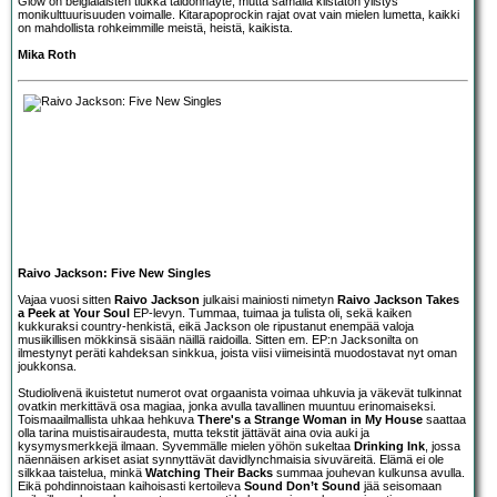
Glow on belgialaisten tiukka taidonnäyte, mutta samalla kiistaton ylistys
monikulttuurisuuden voimalle. Kitarapoprockin rajat ovat vain mielen lumetta, kaikki
on mahdollista rohkeimmille meistä, heistä, kaikista.
Mika Roth
Raivo Jackson: Five New Singles
Vajaa vuosi sitten
Raivo Jackson
julkaisi mainiosti nimetyn
Raivo Jackson Takes
a Peek at Your Soul
EP-levyn. Tummaa, tuimaa ja tulista oli, sekä kaiken
kukkuraksi country-henkistä, eikä Jackson ole ripustanut enempää valoja
musiikillisen mökkinsä sisään näillä raidoilla. Sitten em. EP:n Jacksonilta on
ilmestynyt peräti kahdeksan sinkkua, joista viisi viimeisintä muodostavat nyt oman
joukkonsa.
Studiolivenä ikuistetut numerot ovat orgaanista voimaa uhkuvia ja väkevät tulkinnat
ovatkin merkittävä osa magiaa, jonka avulla tavallinen muuntuu erinomaiseksi.
Toismaailmallista uhkaa hehkuva
There's a Strange Woman in My House
saattaa
olla tarina muistisairaudesta, mutta tekstit jättävät aina ovia auki ja
kysymysmerkkejä ilmaan. Syvemmälle mielen yöhön sukeltaa
Drinking Ink
, jossa
näennäisen arkiset asiat synnyttävät davidlynchmaisia sivuväreitä. Elämä ei ole
silkkaa taistelua, minkä
Watching Their Backs
summaa jouhevan kulkunsa avulla.
Eikä pohdinnoistaan kaihoisasti kertoileva
Sound Don’t Sound
jää seisomaan