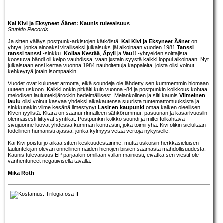
Kai Kivi ja Eksyneet Äänet: Kaunis tulevaisuus
Stupido Records
Ja sitten väläys postpunk-arkistojen kätköistä.
Kai Kivi ja Eksyneet Äänet
on
yhtye, jonka ainoaksi viralliseksi julkaisuksi jäi aikoinaan vuoden 1981
Tanssi
tanssi tanssi
-sinkku.
Kollaa Kestää
,
Äpyli
ja
Vau!!
-yhtyeiden soittajista
koostuva bändi oli kelpo vauhdissa, vaan jostain syystä kaikki loppui aikoinaan. Nyt
julkaistaan ensi kertaa vuonna 1984 nauhoitettuja kappaleita, joista olisi voinut
kehkeytyä jotain isompaakin.
Vuodet ovat kuluneet armotta, eikä soundeja ole lähdetty sen kummemmin hiomaan
uuteen uskoon. Kaikki onkin pitkälti kuin vuonna -84 ja postpunkin kolkkous kohtaa
melodisen lauluntekijärockin hedelmällisesti. Melankolinen ja silti kaunis
Viimeinen
laulu
olisi voinut kasvaa yhdeksi aikakautensa suurista tuntemattomuuksista ja
sinkkunakin viime kesänä ilmestynyt
Lasinen kaupunki
omaa kaiken oleellisen
Kiven tyylistä. Kitara on saanut rinnalleen sähkörummut, pasuunan ja kasarivuosiin
olennaisesti liittyvät syntikat. Postpunkin kolkko soundi ja miltei folkahtava
sivujuonne luovat yhdessä kumman kontrastin, joka toimii yhä. Kivi olikin sielultaan
todellinen humanisti ajassa, jonka kylmyys vetää vertoja nykyiselle.
Kai Kivi poistui jo aikaa sitten keskuudestamme, mutta uskoisin herkkäsieluisen
lauluntekijän olevan onnellinen näiden hienojen biisien saamasta mahdollisuudesta.
Kaunis tulevaisuus EP pärjääkin omillaan vallan mainiosti, eivätkä sen viestit ole
vanhentuneet negatiivisella tavalla.
Mika Roth