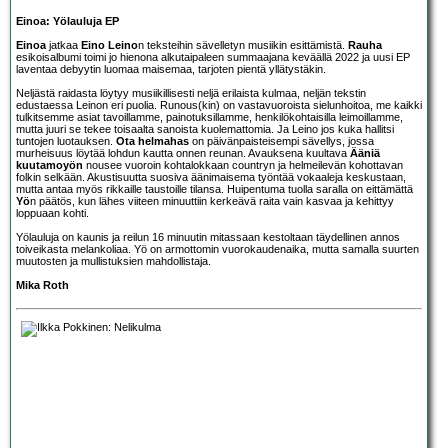
Einoa: Yölauluja EP
Einoa
jatkaa
Eino Leino
n teksteihin sävelletyn musiikin esittämistä.
Rauha
esikoisalbumi toimi jo hienona alkutaipaleen summaajana keväällä 2022 ja uusi EP
laventaa debyytin luomaa maisemaa, tarjoten pientä yllätystäkin.
Neljästä raidasta löytyy musiikillisesti neljä erilaista kulmaa, neljän tekstin
edustaessa Leinon eri puolia. Runous(kin) on vastavuoroista sielunhoitoa, me kaikki
tulkitsemme asiat tavoillamme, painotuksillamme, henkilökohtaisilla leimoillamme,
mutta juuri se tekee toisaalta sanoista kuolemattomia. Ja Leino jos kuka hallitsi
tuntojen luotauksen.
Ota helmahas
on päivänpaisteisempi sävellys, jossa
murheisuus löytää lohdun kautta onnen reunan. Avauksena kuultava
Ääniä
kuutamoyön
nousee vuoroin kohtalokkaan countryn ja helmeilevän kohottavan
folkin selkään. Akustisuutta suosiva äänimaisema työntää vokaaleja keskustaan,
mutta antaa myös rikkaille taustoille tilansa. Huipentuma tuolla saralla on eittämättä
Yö
n päätös, kun lähes viiteen minuuttiin kerkeävä raita vain kasvaa ja kehittyy
loppuaan kohti.
Yölauluja on kaunis ja reilun 16 minuutin mitassaan kestoltaan täydellinen annos
toiveikasta melankoliaa. Yö on armottomin vuorokaudenaika, mutta samalla suurten
muutosten ja mullistuksien mahdollistaja.
Mika Roth