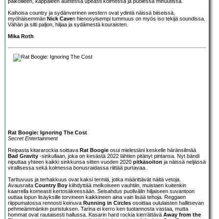
paikoilleen, kappaleen auetessa upeasti kolmessa ja puolessa minuutissa.
Kaihoisa country ja sydänverinen western ovat ydintä näissä biiseissä,
myöhäisemmän
Nick Cave
n hienosyisempi tummuus on myös iso tekijä soundissa.
Vähän ja silti paljon, hiljaa ja sydämestä kouraisten.
Mika Roth
Rat Boogie: Ignoring The Cost
Secret Entertainment
Reipasta kitararockia soittava
Rat Boogie
osui mielestäni keskelle häränsilmää
Bad Gravity
-sinkullaan, joka on kesästä 2022 lähtien pitänyt pintansa. Nyt bändi
niputtaa yhteen kaikki sinkkunsa sitten vuoden 2020
pitkäsoiton
ja näissä neljässä
virallisessa sekä kolmessa bonusraidassa riittää purtavaa.
Tarttuvuus ja terhakkuus ovat kaksi termiä, jotka määrittävät näitä vetoja.
Avausraita
Country Boy
kiihdyttää melkoiseen vauhtiin, muistaen kuitenkin
kaarrella komeasti kertosäkeessään. Seisahdus puolivälin hiljaiseen suvantoon
uuttaa lopun lisäyksille torvineen kaikkineen aina vain lisää tehoja. Reggaen
riippumatossa rennosti keinuva
Running in Circles
osoittaa oululaisten hallitsevan
pehmeämmänkin puristuksen. Tarina ei kerro ken tuotannosta vastaa, mutta
hommat ovat rautaisesti hallussa. Kasarin hard rockia kierrättävä
Away from the