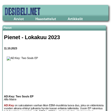
Arviot
Haastattelut
Artikkelit
Pienet
Pienet - Lokakuu 2023
11.10.2023
AD:Key: Two Souls EP
Alfa Matrix
AD:Key
on saksalainen vanhan liiton EBM-musiikkia luova duo, joka on viidentoista
vuoden aikana ehtinyt julkaista hyvän kasan erilaisia tallenteita. Uusin EP rakentuu