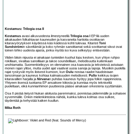
Kostamus: Trilogia osa II
Kostamus
avasi alkuvuodesta ilmestyneellä
Trilogia osa I
EP:llä uuden
aikakauden folkahtavan kauneuden ja kasvaneita hartioita osoittavan
kitaravyörytyksen käydessä käsi kädessä kohti tulevaa. Kitaristi
Toni
Sundström
in säveltämät ja koko ryhmän sanoittamat sekä sovittamat siivut ovat
toinen lohko uudesta ajasta, jonka myötä iso kuva selkeytyy entisestään.
Viiden biisin nipusta ei ainakaan tunteiden kuohut lopu kesken, kun yhtye ruhjoo
rokillaan, sivaltaa sanoillaan ja takoo soundeillaan, melodisuutta kuitenkaan
unohtamatta. Suomenkielisyys on olennainen osa kaavasta ja teksteissä astutaan
monen rajan ylitse, mutta uudet ajat vaativat uusia sanoja ja tapoja. Musiikin puolella
rajat ryskyvät myös iloisesti kumoon, kun
Oulu
nostaa raadot haudoistaan
tanssimaan ja kauneus kohtaa kalmaisuuden melodisesti.
Pullo
keikkuu isojen
kitaravallien harjalla ja
Nirvana
n puhdas kauneus hyötyy jopa folkin rajapinnoista.
Yhtyeen itsensä tuottama EP ansaitsee kiitosta ja kunniaa myös tekniseltä
puoleltaan, eikä kunnianhimon puutteesta pääse ainakaan orkesteria syyttämään.
Osa II pistää tietysti hiukan aloitusta paremmaksi, ponnistaa pidemmälle ja sohaisee
syvemmälle. Onkin mielenkiintoista nähdä, kuinka tuleva kolmas osa sulkee,
täydentää ja kehystää kaiken kuullun.
Mika Roth