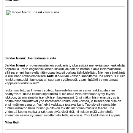
Jarkko Niemi: Jos rakkaus ei riitä
Jarkko Niemi
on rovaniemeläinen sooloartisti, joka esittää menevää suomenkielistä
poprockia. Parin englanninkielisen sinkun jälkeen on koittanut aika kielenvaihdolle,
sillä paremminhan sydäntään osaa tietysti purkaa äidinkielellään. Niemen säveltämä
ja niin ikään rovaniemeläisen
Antti Koivula
n kanssa sanoittama Jos rakkaus ei riitä
-sinkku tuntuukin kumpuavan suoraan sydämestä, vaan riittääkö se nostamaan
kappaleen korkeuksiin?
Isoksi sovitettu ja ilmavasti soitettu biisi enteilee monin sanoin rakkaustarinan
päättymistä, mutta kaiken loppumista ei ole ehkä vielä sittenkään lyöty täysin
lukkoon, tai niin ainakin itse tulkitsen kuulemaani. Ensinnäkin biisin energisyys ja
nostovoima vaikuttavat yhä korostavan rakkauden voimaa, ja toisekseen otsikon
ensimmäinen sana on ’jos’, eikä vaikkapa toteava ’kun’. Tuo sitkeä valonsäde
tuntuu loistavan halki tarinan ja pitävän tekstin menevän musiikin tasolla. Jos
yhdessä koettu matka ja rakkaus eivät vielä riitä, niin sitten pitää vain tehdä
enemmän asioita sydämen osoittamalla tiellä, uskoisin. Yhtä kaikki hieno kappale.
Mika Roth