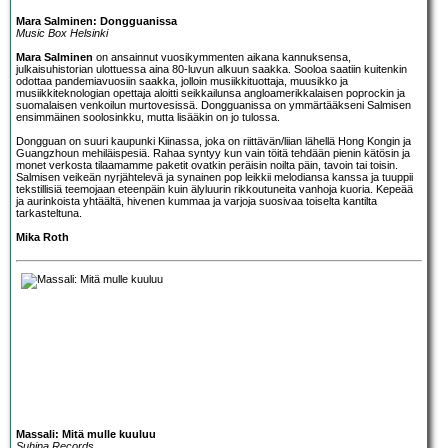
Mara Salminen: Dongguanissa
Music Box Helsinki
Mara Salminen
on ansainnut vuosikymmenten aikana kannuksensa,
julkaisuhistorian ulottuessa aina 80-luvun alkuun saakka. Sooloa saatiin kuitenkin
odottaa pandemiavuosiin saakka, jolloin musiikkituottaja, muusikko ja
musiikkiteknologian opettaja aloitti seikkailunsa angloamerikkalaisen poprockin ja
suomalaisen venkoilun murtovesissä. Dongguanissa on ymmärtääkseni Salmisen
ensimmäinen soolosinkku, mutta lisääkin on jo tulossa.
Dongguan on suuri kaupunki Kiinassa, joka on riittävän/liian lähellä Hong Kongin ja
Guangzhoun mehiläispesiä. Rahaa syntyy kun vain töitä tehdään pienin kätösin ja
monet verkosta tilaamamme paketit ovatkin peräisin noilta päin, tavoin tai toisin.
Salmisen veikeän nyrjähtelevä ja synainen pop leikkii melodiansa kanssa ja tuuppii
tekstillisiä teemojaan eteenpäin kuin älyluurin rikkoutuneita vanhoja kuoria. Kepeää
ja aurinkoista yhtäältä, hivenen kummaa ja varjoja suosivaa toiselta kantilta
tarkasteltuna.
Mika Roth
Massali: Mitä mulle kuuluu
Suhina Records