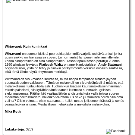
Wirtavuori: Kuin kuninkaat
Wirtavuori
on suomenkielistä poprockia pidemmillä varjoilla esittävä artisti, jonka
uusin sinkku on itse asiassa coveri. En normaalisti lämpene näille lämmittelyille,
koska alkuperäinen on aina alkuperäinen. Tässä tapauksessa peräti jo vuonna
1980 alkujaan levytetty
Flatbush Waltz
on amerikanjuutalaisen
Andy Statman
in
originaali siivu, josta on tehty jo ainakin parikymmentä versiota vuosien saatossa,
eikä tämä lähde näytä ehtymisen merkkejä.
Wirtavuori on siis kovassa seurassa, mutta hänpä tempaisee hihasta jäyhän
suomalaisuuden valtikseen. Tämä on melankolinen siivu vieläpä siinä määrin, että
melankolisuus tuntuu iholla asti. Tuohon kun lisätään kaurismäkeläisen harmaan
tekstin painolasti, niin kyllähän tämä taatusti kutittelee suomalaisugrilaista
sielunmaisemaa. Päähenkilö vaeltaa lähiön ahdistavia kujia vailla toivoa suuren
maailman parrasvaloista, vai onko toivottomuus sekä juuttuminen peräti osin oma
valinta? Olisin voinut… olisin saattanut… kaikki tuntuu jo lipuneen käsistä ja sekös
painaa leukaa rintaan. Mestarillisen mehukasta ja melodista melankoliaa.
Mika Roth
Lukukertoja:
3239