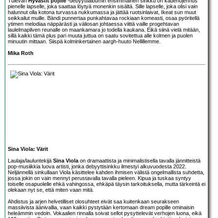
Tulevan
Hyvästit pojille
-debyyttialbumin ensimmäinen sinkku on kädenojennus
pienelle lapselle, joka saattaa löytyä monenkin sisältä. Sille lapselle, joka olisi vain
halunnut olla kotona turvassa nukkumassa ja jättää ruotsinlaivat, Ikeat sun muut
seikkailut muille. Bändi punnertaa punkahtavaa rockiaan komeasti, osaa pyöritellä
ytimen melodiaa näppärästi ja väliosan johtaessa viittä vaille progehtavan
laulelmapilven reunalle on maankamara jo todella kaukana. Eikä siinä vielä mitään,
sillä kaikki tämä plus pari muuta juttua on saatu sovitettua alle kolmen ja puolen
minuutin mittaan. Siispä kolminkertainen aargh-huuto Nellillemme.
Mika Roth
Sina Viola: Värit
Laulaja/lauluntekijä
Sina Viola
on dramaattista ja minimalistisella tavalla jännitteistä
pop-musiikkia luova artisti, jonka debyyttisinkku ilmestyi alkuvuodesta 2022.
Neljännellä sinkullaan Viola käsittelee kahden ihmisen välistä ongelmallista suhdetta,
jossa jokin on vain mennyt perustavalla tavalla pieleen. Kipua ja tuskaa syntyy
toiselle osapuolelle ehkä vahingossa, ehkäpä täysin tarkoituksella, mutta tärkeintä ei
olekaan nyt se, että miten vaan mitä.
Ahdistus ja arjen helvetilliset olosuhteet eivät saa kuitenkaan seurakseen
massiivista äänivallia, vaan kaikki pystytään kertomaan dream popille ominaisin
heleämmin vedoin. Vokaalien rinnalla soivat sellot pysyttelevät verhojen luona, eikä