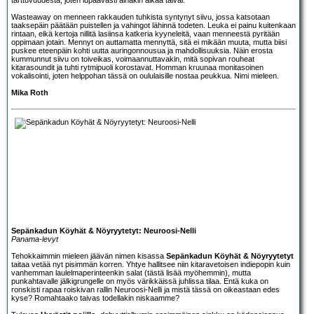
Wasteaway on menneen rakkauden tuhkista syntynyt siivu, jossa katsotaan
taaksepäin päätään puistellen ja vahingot lähinnä todeten. Leuka ei painu kuitenkaan
rintaan, eikä kertoja nillitä lasiinsa katkeria kyyneleitä, vaan menneestä pyritään
oppimaan jotain. Mennyt on auttamatta mennyttä, sitä ei mikään muuta, mutta biisi
puskee eteenpäin kohti uutta auringonnousua ja mahdollisuuksia. Näin erosta
kummunnut siivu on toiveikas, voimaannuttavakin, mitä sopivan rouheat
kitarasoundit ja tuhti rytmipuoli korostavat. Homman kruunaa monitasoinen
vokalisointi, joten helppohan tässä on oululaisille nostaa peukkua. Nimi mieleen.
Mika Roth
Sepänkadun Köyhät & Nöyryytetyt: Neuroosi-Nelli
Panama-levyt
Tehokkaimmin mieleen jäävän nimen kisassa
Sepänkadun Köyhät & Nöyryytetyt
taitaa vetää nyt pisimmän korren. Yhtye hallitsee niin kitaravetoisen indiepopin kuin
vanhemman laulelmaperinteenkin salat (tästä lisää myöhemmin), mutta
punkahtavalle jälkigrungelle on myös värikkäissä juhlissa tilaa. Entä kuka on
ronskisti rapaa roiskivan rallin Neuroosi-Nelli ja mistä tässä on oikeastaan edes
kyse? Romahtaako taivas todellakin niskaamme?