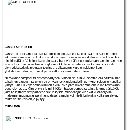
Jasso: Sininen tie
Jasso
on angloamerikkalaista poprockia kitarat edellä esittävä kotimainen combo,
joka toisinaan saattaa löytää itsestään myös haikeankaunista kantri-iskelmää. Tai
ainakin tällä erää huippukantrahtavat vibat ovat päässeet pullahtamaan pintaan, kun
suomalaisen melankolian ja angloamerikkalaisen ruutupaita/rekkamies-soundin
olennaisia palasia nidotaan toisiinsa. Julkaisujen ketju on pidempi kuin
yhdistelmärekka, joten maileja on mittarissa taatusti riittämiin.
Nerokkaan simppelisti nimetyn yhtyeen Sininen tie -sinkku saattaa olla osittain ihan
tahallinen pastissi, tai sitten se on vain rakkaudesta lajiin syntynyt reissuromantiikan
ylistys. Vastuu kopsahtaa kuulijan syliin, eikä yhtä oikeaa vastausta ole tietenkään
edes olemassa. Kiire ei ole silti mihinkään, basso pumppaa tahtia ja urut värittävät
jalat hellästi alta tempaisevan siivun kylkiä. Vuodenajat vilisevät kuvasarjoina,
maisemat muuntuvat ajan hampaissa, samoin kuin tiellä kulloinkin kulkevat sielut,
mutta tie se vain on ja pysyy.
Mika Roth