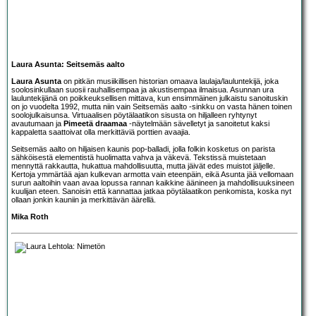
Laura Asunta: Seitsemäs aalto
Laura Asunta
on pitkän musiikillisen historian omaava laulaja/lauluntekijä, joka
soolosinkullaan suosii rauhallisempaa ja akustisempaa ilmaisua. Asunnan ura
lauluntekijänä on poikkeuksellisen mittava, kun ensimmäinen julkaistu sanoituskin
on jo vuodelta 1992, mutta niin vain Seitsemäs aalto -sinkku on vasta hänen toinen
soolojulkaisunsa. Virtuaalisen pöytälaatikon sisusta on hiljalleen ryhtynyt
avautumaan ja
Pimeetä draamaa
-näytelmään sävelletyt ja sanoitetut kaksi
kappaletta saattoivat olla merkittäviä porttien avaajia.
Seitsemäs aalto on hiljaisen kaunis pop-balladi, jolla folkin kosketus on parista
sähköisestä elementistä huolimatta vahva ja väkevä. Tekstissä muistetaan
mennyttä rakkautta, hukattua mahdollisuutta, mutta jäivät edes muistot jäljelle.
Kertoja ymmärtää ajan kulkevan armotta vain eteenpäin, eikä Asunta jää vellomaan
surun aaltoihin vaan avaa lopussa rannan kaikkine äänineen ja mahdollisuuksineen
kuulijan eteen. Sanoisin että kannattaa jatkaa pöytälaatikon penkomista, koska nyt
ollaan jonkin kauniin ja merkittävän äärellä.
Mika Roth