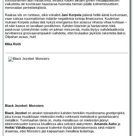
vuosituhannen alun metalcorea, eivätkä noiden aikojen jylhien metallijättiläisten
vaikutteita ole kovinkaan haastavaa huomata hieman päälle kolmeminuuttisen
menoraidan perintötekijöistä.
Raakaa siis on runttaus, eikä vokalisti
Jani Korpela
päästä helliä ääniä kurkustaan,
vaan satsaa suunnattoman määrän negatiivisia tuntoja ilmaisuunsa. Kuuleman
mukaan Korpela uuttaa tätä nykyä energiansa itse asiassa vihasta vihaa kohtaan –
eli näin kaava on tavallaan positiivinen. Kahden kitaristin ja hartiavoimin töitä
paiskovan rytmiryhmän soitto on julman messevää, mutta löytyy vaihdelaatikosta
tarvittaessa groovaavampaakin vaihdetta, ettei brutaalius jäykistä rakenteita liiaksi.
Olipahan avaus, huh!
Mika Roth
Black Jezebel: Monsters
Black Jezebel
on ainakin toistaiseksi kahden henkilön muodostama goottiprojekti,
joka kuvaa musiikkiaan mielestäni melko rohkeasti melodiseksi gootahtavaksi
metalliksi. Tummaahan tämä on, mutta metallisuus on mielestäni jäänyt
elektronisuuden kanssa kisaillessa aika selvästi alakynteen.
Amanda Aalto
ja
Heikki Vähäkuopus
osaavat kuitenkin löytää äänimaisemasta siinä määrin
draamaa, ettei Monsters jää kaipaamaan metallisia lisätehoja.