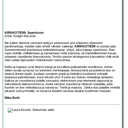
KIRKKOTIE99: Saaristoon
Drink Tonight Records
Me kaikki olemme varmasti tiettyyn pisteeseen asti erilaisten odotusten
panttivankeja, meidän tulisi tehdä ’oikeita’ valintoja.
KIRKKOTIE99
on jostain päin
Suomenniemeä ponnistava indie/elektropop- yhtye, joka kaipaa saaristoon. Ihan
vaan mökille chillailemaan ja kantamaan vettä kaivosta, eli mahdollisimman kauas
urbaanin cityelämän ihanuuksista. Yksiön partsin ekologisesti kasvatetut chilit eivät
näet selätä lapsuuden mökkikesien vetovoimaa.
Kaiho ja kaipaus ovat tietysti tuttuja ja turvallisia polttoaineita musiikissa, onhan
niiden avulla syntynyt se toinenkin merkkipaalu. Anonyyminä pysyttelevä duo on
ottanut dream popin, kuulaan synaisen popin ja heleäksi kuulotetut vokaalit
asiaansa palvelemaan, tosin tekstin yksi V-sana luo hiukan ristiaaltoja lampeen.
Kaikua on soundeissa todella runsaasti, elektroniset pop-elementit napsuvat ja
säksättävät alakasvustossa, mutta sievästi, kauniisti ja riittävän matalalla, jotta
huomio on itse melodiassa ja sanoissa. Toimii ja maistuu. Jahka duo palailee mökiltä
takaisin syksymmällä, on luvassa lisääkin tavaraa ainakin kuuleman mukaan.
Mika Roth