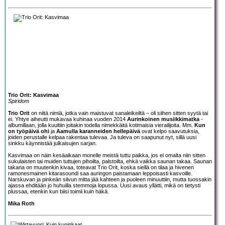
Trio Orit: Kasvimaa
Spiridom
Trio Orit
on niitä nimiä, jotka vain maistuvat sanaleikeiltä – oli siihen sitten syytä tai
ei. Yhtye aiheutti mukavaa kuhinaa vuoden 2014
Aurinkoinen musiikkimatka
-
albumillaan, jolla kuultiin joitakin todella nimekkäitä kotimaisia vierailijoita. Mm.
Kun
on työpäivä ohi
ja
Aamulla karanneiden hellepäivä
ovat kelpo saavutuksia,
joiden perustalle kelpaa rakentaa tulevaa. Ja tuleva on saapunut nyt, sillä uusi
sinkku käynnistää julkaisujen sarjan.
Kasvimaa on näin kesäaikaan monelle meistä tuttu paikka, jos ei omalta niin sitten
sukulaisten tai muiden tuttujen pihoilta, palstoilta, ehkä vaikka saunan takaa. Saunan
takana on muutenkin kivaa, toteavat Trio Orit, koska siellä on tilaa ja hivenen
ramonesmainen kitarasoundi saa auringon paistamaan leppoisasti kasvoille.
Narskuvan ja pinkeän siivun mitta jää kahteen ja puoleen minuuttiin, mutta tuossakin
ajassa ehditään jo huhuilla stemmoja lopussa. Uusi avaus yllätti, mikä on tietysti
plussaa, etenkin kun biisi toimii kuin häkä.
Mika Roth