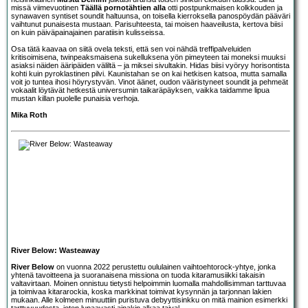
missä viimevuotinen
Täällä pornotähtien alla
otti postpunkmaisen kolkkouden ja
synawaven syntiset soundit haltuunsa, on toisella kierroksella panospöydän pääväri
vaihtunut punaisesta mustaan. Parisuhteesta, tai moisen haaveilusta, kertova biisi
on kuin päiväpainajainen paratiisin kulisseissa.
Osa tätä kaavaa on siitä ovela teksti, että sen voi nähdä treffipalveluiden
kritisoimisena, twinpeaksmaisena sukelluksena yön pimeyteen tai moneksi muuksi
asiaksi näiden ääripäiden väliltä – ja miksei sivultakin. Hidas biisi vyöryy horisontista
kohti kuin pyroklastinen pilvi. Kaunistahan se on kai hetkisen katsoa, mutta samalla
voit jo tuntea ihosi höyrystyvän. Vinot äänet, oudon vääristyneet soundit ja pehmeät
vokaalit löytävät hetkestä universumin taikaräpäyksen, vaikka taidamme lipua
mustan killan puolelle punaisia verhoja.
Mika Roth
River Below: Wasteaway
River Below
on vuonna 2022 perustettu oululainen vaihtoehtorock-yhtye, jonka
yhtenä tavoitteena ja suoranaisena missiona on tuoda kitaramusiikki takaisin
valtavirtaan. Moinen onnistuu tietysti helpoimmin luomalla mahdollisimman tarttuvaa
ja toimivaa kitararockia, koska markkinat toimivat kysynnän ja tarjonnan lakien
mukaan. Alle kolmeen minuuttiin puristuva debyyttisinkku on mitä mainion esimerkki
tarttuvuudesta, joten lupaavasti ainakin alkaa taival.