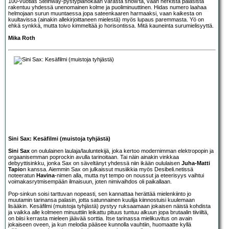
100-vuotias Steinway-pystypianokaan varasta show’ta, vaan herkistä palasista
rakentuu yhdessä unenomainen kolme ja puoliminuuttinen. Hidas numero laahaa
helmojaan surun muuntaessa jopa sateenkaaren harmaaksi, vaan kaikesta on
kuultavissa (ainakin allekirjoittaneen mielestä) myös lupaus paremmasta. Yö on
ehkä synkkä, mutta toivo kimmeltää jo horisontissa. Mitä kauneinta surumielisyyttä.
Mika Roth
Sini Sax: Kesäfilmi (muistoja tyhjästä)
Sini Sax
on oululainen laulaja/lauluntekijä, joka kertoo modernimman elektropopin ja
orgaanisemman poprockin avulla tarinoitaan. Tai näin ainakin vinkkaa
debyyttisinkku, jonka Sax on säveltänyt yhdessä niin ikään oululaisen
Juha-Matti
Tapio
n kanssa. Aiemmin Sax on julkaissut musiikkia myös Desibeli.netissä
noteeratun
Havina
-nimen alla, mutta nyt tempo on noussut ja eteerisyys vaihtui
voimakasrytmisempään ilmaisuun, joten nimivaihdos oli paikallaan.
Pop-sinkun soisi tarttuvan nopeasti, sen kannattaa herättää mielenkiinto jo
muutamin tarinansa palasin, jotta satunnainen kuulija kiinnostuisi kuulemaan
lisääkin. Kesäfilmi (muistoja tyhjästä) pystyy ruksaamaan jokaisen näistä kohdista
ja vaikka alle kolmeen minuuttiin leikattu pituus tuntuu alkuun jopa brutaalin tiiviiltä,
on biisi kerrasta mieleen jäävää sorttia. Itse tarinassa mielikuvitus on avain
jokaiseen oveen, ja kun melodia pääsee kunnolla vauhtiin, huomaatte kyllä