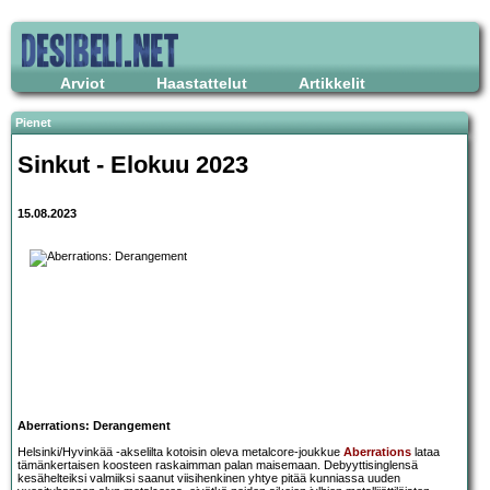
Arviot
Haastattelut
Artikkelit
Pienet
Sinkut - Elokuu 2023
15.08.2023
Aberrations: Derangement
Helsinki/Hyvinkää -akselilta kotoisin oleva metalcore-joukkue
Aberrations
lataa
tämänkertaisen koosteen raskaimman palan maisemaan. Debyyttisinglensä
kesähelteiksi valmiiksi saanut viisihenkinen yhtye pitää kunniassa uuden