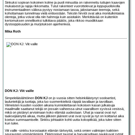
Sinkuksi sopivan kokoinen kolme ja puoli minuuttia on rakennettu tuttujen kaavojen
mukaisesti ja rajoja rikkomatta. Tutut rakenteet vuorottelevat ja loppupuoliskolla
instrumentaalinen väliosa pystyy nostamaan tasoa, jalostamaan teemoja, sekä
kohottamaan tunnelmaa vielä entisestään. Tekstin hirviöt ovat aika monitulkintaisia
olentoja, jotka voivat olla niin hahmoja kuin asioitakin. Merkittävää on kuitenkin
kertomuksen onnelliseksi tulkittava päätös, joka rikkoo muodikkaan
dystooppisuuden ja murjotuksen ajanhenkeä.
Mika Roth
DON KJ: Viit vaille
Simpeleläislähtöinen
DON KJ
on jo vuosia sitten helsinkiläistynyt sooloartisti,
lauluntekijä ja tuottaja, joka luo suomenkielistä räppiä tavallaan ja tavoillaan.
Viimeisten kuuden vuoden aikana kunnioitettavan kokoisen kasan julkaisuja
maailmalle saattanut tekijä on jossain vaiheessa uinut vaarallisen syvissä vesissä,
mikä on pistänyt arvioimaan koko elämää uudestaan. Uhat ja vaarat ovat nyt
taaksejäänyttä aikaa, mutta jälkeen jääneet urat ovat syvät ja nyt on koittanut aika
koetun summaamiselle. Sinkku johtaakin kohti uutta kokopitkää, joka tulee sitten
kun tulee.
Viit vaille -sinkku korostaakin elämän tärkeyttä, sekä omien valintojen kaikkien
seurausten ymmärtämistä. Elektroniset taustat ja harvakseltaan paukkuvat rytmit