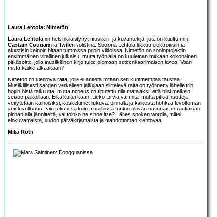
Laura Lehtola: Nimetön
Laura Lehtola
on helsinkiläistynyt musiikin- ja kuvantekijä, jota on kuultu mm.
Captain Cougar
in ja
Twile
n solistina. Soolona Lehtola liikkuu elektronisin ja
akustisin keinoin hitaan tummissa popin viidoissa. Nimetön on sooloprojektin
ensimmäinen virallinen julkaisu, mutta työn alla on kuuleman mukaan kokonainen
pitkäsoitto, jolla musiikillinen kirjo tulee olemaan sateenkaarimaisen lavea. Vaan
mistä kaikki alkaakaan?
Nimetön on kiehtova raita, jolle ei anneta mitään sen kummempaa taustaa.
Musiikillisesti sangen verkalleen jalkojaan siirtelevä raita on työnnetty lähelle trip
hopin öistä taikuutta, mutta nopeus on tiputettu niin matalaksi, että biisi melkein
seisoo paikoillaan. Eikä kuitenkaan. Liekö torvia vai mitä, mutta pitkiä nuotteja
venytetään kaihoisiksi, koskettimet liukuvat pinnalla ja kaikesta hohkaa levottoman
yön levollisuus. Niin tekstissä kuin musiikissa tuntuu olevan näennäisen rauhaisan
pinnan alla jännitteitä, vai toinko ne sinne itse? Lähes spoken wordia, miltei
elokuvamaista, oudon päiväkirjamaista ja mahdottoman kiehtovaa.
Mika Roth