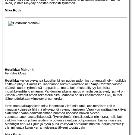
liikaa, ja näin Mayday anastaa helposti sydämen.
Mika Roth
Hostikka: Mahonki
Penttilae Music
Hostikka
kertoo olevansa kuusihenkinen uuden aallon instrumentaali folk-musiikkia
soittava yhtye. Bändin keulahahmona toimiva kontrabasisti
Saija Penttilä
vastaa
pääosin uuden ryhmänsä kappaleista, mutta kokemusta löytyy kotoisilta
musiikkikentiltä jo riittämiin. Pandemian aikana ajatus omasta tiestä syntyi ja nyt on
viimein koittanut oman orkesterin aika. Mahonki on siis ensimmäinen luku, muttei
jääne todellakaan viimeiseksi numeroksi.
Instrumentaalikappaleen mitta lähentelee viittä minuuttia, ensimmäisen reilun
minuutin kuluessa lähinnä alkuvauhdin synnyttämiseen. Vaan kun malttaa keskittyä
alati rikastuvaan äänimaisemaan huomaa nopeasti kaiken olevan
vastustamattomassa liikkeessä. Rytmiryhmän rinnalla soivat niin kitara, huilu kuin
viulukin, kaihon ja kauneuden nivoutuessa erittäin pohjoismaisin kuvioin toisiinsa.
Mahongin herkkä lujuus ja syvä puna välittyvät arvokkain nuotein, herkin piirroin ja
viisi minuuttia kuluu kerran toisensa jälkeen tuosta vain.
Mika Roth