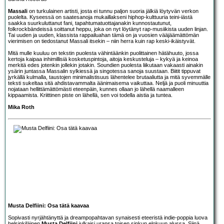
Massali
on turkulainen artisti, josta ei tunnu paljon suoria jälkiä löytyvän verkon
puolelta. Kyseessä on saatesanoja mukaillakseni hiphop-kulttuuria teini-iästä
saakka suurkuluttanut fani, tapahtumatuottajanakin kunnostautunut,
folkrockbändeissä soittanut heppu, joka on nyt löytänyt rap-musiikista uuden linjan.
Tai uuden ja uuden, klassista rappailuahan tämä on ja vuosien vääjäämättömän
vierimisen on tiedostanut Massali itsekin – niin herra kuin rap keski-ikäistyvät.
Mitä mulle kuuluu on tekstin puolesta vähintäänkin puolittainen hätähuuto, jossa
kertoja kaipaa inhimillisiä kosketuspintoja, aitoja keskusteluja – kykyä ja keinoa
merkitä edes jotenkin jollekin jotakin. Soundien puolesta liikutaan vakaasti ainakin
ysärin juntassa Massalin sylkiessä ja singotessa sanoja suustaan. Biitit tippuvat
jyrkällä kulmalla, taustojen minimalistisuus lähentelee brutaaliutta ja mitä syvemmälle
teksti sukeltaa sitä ahdistavammalta äänimaisema vaikuttaa. Neljä ja puoli minuuttia
nojataan hellittämättömästi eteenpäin, kunnes ollaan jo lähellä naamalleen
kippaamista. Kriittinen piste on lähellä, sen voi todella aistia ja tuntea.
Mika Roth
Musta Delfiini: Osa tätä kaavaa
Sopivasti nyrjähtänyttä ja dreampopahtavan synaisesti eteeristä indie-poppia luova
helsinkiläinen
Musta Delfiini
julkaisi uransa toisen sinkun elokuun alussa. Siinä