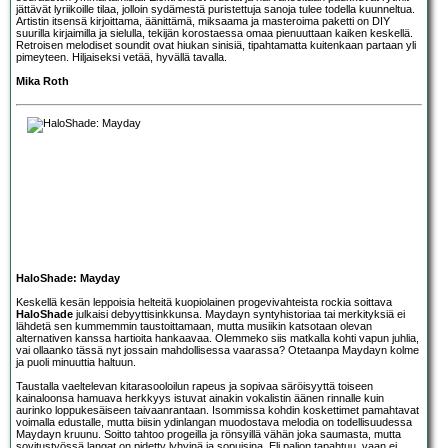
jättävät lyriikoille tilaa, jolloin sydämestä puristettuja sanoja tulee todella kuunneltua.
Artistin itsensä kirjoittama, äänittämä, miksaama ja masteroima paketti on DIY
suurilla kirjaimilla ja sielulla, tekijän korostaessa omaa pienuuttaan kaiken keskellä.
Retroisen melodiset soundit ovat hiukan sinisiä, tipahtamatta kuitenkaan partaan yli
pimeyteen. Hiljaiseksi vetää, hyvällä tavalla.
Mika Roth
HaloShade: Mayday
Keskellä kesän leppoisia helteitä kuopiolainen progevivahteista rockia soittava
HaloShade
julkaisi debyyttisinkkunsa. Maydayn syntyhistoriaa tai merkityksiä ei
lähdetä sen kummemmin taustoittamaan, mutta musiikin katsotaan olevan
alternativen kanssa hartioita hankaavaa. Olemmeko siis matkalla kohti vapun juhlia,
vai ollaanko tässä nyt jossain mahdollisessa vaarassa? Otetaanpa Maydayn kolme
ja puoli minuuttia haltuun.
Taustalla vaeltelevan kitarasooloilun rapeus ja sopivaa säröisyyttä toiseen
kainaloonsa hamuava herkkyys istuvat ainakin vokalistin äänen rinnalle kuin
aurinko loppukesäiseen taivaanrantaan. Isommissa kohdin koskettimet pamahtavat
voimalla edustalle, mutta biisin ydinlangan muodostava melodia on todellisuudessa
Maydayn kruunu. Soitto tahtoo progeilla ja rönsyillä vähän joka saumasta, mutta
sovitustyössä langat on pidetty lyhyinä ja sopuisina. Eli paljon tapahtuu, vaan ei