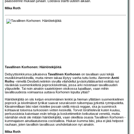
päässeenne mukaan junaan. Loistava startti uuteen aikaan.
Mika Roth
Tavallinen Korhonen: Häiriötekijöitä
Debyyttisinkkunsa julkaiseva
Tavallinen Korhonen
on tavallaan uusi tekijä
musiikkimarkkinoilla, mutta nimen takaa löytyy vanha tuttu kettu. Aiemmin
Antti
Roihu
-nimellä Desibeli.netinkin sivuilla vilahdellut jyväskyläläisartisti esittää nyt
räväkkää suomenkielistä poprockiskelmää, jossa arki nostetaan tavallisuuden
yläpuolelle. Tai noin ainakin saatekirjeen otsikossa lupaillaan, vaan mihin
tavallisuudesta voimaansa uuttava Korhonen lopulta yltää?
Häiriötekijöitä on siis ketjun ensimmäinen lenkki ja hieman yllättäen suomenkielinen
poprock ja iskelmäiset lyriikat saavat seurakseen tulisempaa jytkettä rytmipuolelta.
Kiivaimmillaan biisi näet risteilee jossain siellä missä reggae, ska ja suomirock
kohtaavat toisensa turkoosien vetten keskellä. Torvet törähtelevät kuten kuuluu,
perkussioista kaivetaan esiin tehoja ja koskettimetkin keikuttavat venettä, mutta
nämähän eivät ole mitään häiriötekijöitä, vaan oleellisia osasia Tavallinen Korhonen -
kummajaisen ainutlaatuisesta cocktailista. Hiukan kumma biisi, joka ei jätä helposti
rauhaan, joten tavallisin tavallisuus unohdettakoon nyt ainakin.
Mika Roth