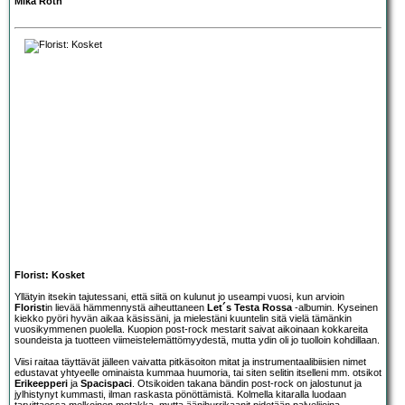
Mika Roth
Florist: Kosket
Yllätyin itsekin tajutessani, että siitä on kulunut jo useampi vuosi, kun arvioin
Florist
in lievää hämmennystä aiheuttaneen
Let´s Testa Rossa
-albumin. Kyseinen
kiekko pyöri hyvän aikaa käsissäni, ja mielestäni kuuntelin sitä vielä tämänkin
vuosikymmenen puolella. Kuopion post-rock mestarit saivat aikoinaan kokkareita
soundeista ja tuotteen viimeistelemättömyydestä, mutta ydin oli jo tuolloin kohdillaan.
Viisi raitaa täyttävät jälleen vaivatta pitkäsoiton mitat ja instrumentaalibiisien nimet
edustavat yhtyeelle ominaista kummaa huumoria, tai siten selitin itselleni mm. otsikot
Erikeepperi
ja
Spacispaci
. Otsikoiden takana bändin post-rock on jalostunut ja
jylhistynyt kummasti, ilman raskasta pönöttämistä. Kolmella kitaralla luodaan
tarvittaessa melkoinen metakka, mutta äänihurrikaanit pidetään palvelijoina.