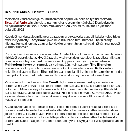
Beautiful Animal: Beautiful Animal
Melodisen kitararockin ja rauhallisemman poprockin parissa työskentelevän
Beautiful Animal
in sinkuista pari on tullut jo aiemmin käsiteltyä Desibeli.netin
pienjulkaisukoosteissa. Upean maalaileva
Sea
keinutti rauhaisasti sylissään
syksyllä 2021.
Kyseistä herkkua albumilla seuraa taasen groovaavalla bassolinjalla ja kelpo blues-
otteella ryyditetty
Ladyshow
, joka oli jo niin ikään tuttu numero. Hyviä raitoja
kiistatta kumpainenkin, vaan onko kiekko enemmänkin kuin vain tähän mennessä
kuullun summa?
Peruasiat ovat ainakin kunnossa, sillä Beautiful Animal osaa mitä selvimmin työstää
hitikkäitä poprokkiksia. Hyvällä tavalla yksinkertaiset ratkaisut ja tavoillaan rikkaat
äänimaisemat täydentävät toisiaan, eikä kappaleita venytetä puolikuoliaiksi.
Multicolourflower
on retroisissa vetimissään, kuin palanen
The Blondie
n
parempaa puolta ja rouheammin bluesrockin kaivoksilla häärivä
Roller
rullaa
kelvollisesti laakereillaan. Biisin roisimpaa soundia olisi voinut rohkeamminkin tuoda
esiin pitkin levyä, mutta otetaan kiitollisina vastaan nyt sekin mitä saadaan.
Viimeisimmäksi sinkuksi valittu
Candlelight
saa kunnian avata pitkäsoiton ja
supersvengaava siivu tuokin esiin orkesterin parhaita puolia kustannustehokkaassa
paketissa. Mittaa kertyy albumiversiolle lähes viisi minuuttia, mutta kynttilän liekki
palaa kirkkaana alusta loppuun saakka. Hieno hetki on myös
Summer 2020
, vaikka
kyseinen koronakesä asettikin aikoinaan rajoituksia normaalille elämälle ihan
kyllästymiseen asti.
Beautiful Animal on niitä orkestereita, joiden musiikki ei aluksi kuulosta kovinkaan
uraauurtavalta tai vallankumoukselliselta. Mutta kun siivuja soittaa toistolla lähtee
jotain kummaa tapahtumaan. Ensin tuo biisi muistuu mieleen tuosta kohden, tämä
melodia onkin peräisin tuolta raidalta ja albumin läpi kuuntelu jättää kerta kerralta
enemmän käteen. Se jos mikä on mielestäni hyvän levyn ja kehityskelpoisen bändin
merkki.