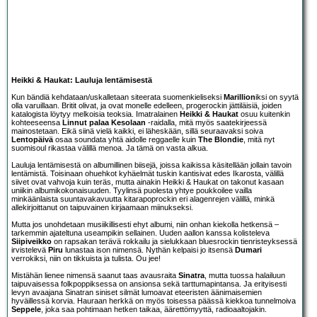
Heikki & Haukat: Lauluja lentämisestä
Kun bändiä kehdataan/uskalletaan siteerata suomenkieliseksi
Marillion
iksi on syytä
olla varuillaan. Britit olivat, ja ovat monelle edelleen, progerockin jättiläisiä, joiden
katalogista löytyy melkoisia teoksia. Imatralainen
Heikki & Haukat
osuu kuitenkin
kohteeseensa
Linnut palaa Kesolaan
-raidalla, mitä myös saatekirjeessä
mainostetaan. Eikä siinä vielä kaikki, ei läheskään, sillä seuraavaksi soiva
Lentopäivä
osaa soundata yhtä aidolle reggaelle kuin
The Blondie
, mitä nyt
suomisoul rikastaa välillä menoa. Ja tämä on vasta alkua.
Lauluja lentämisestä on albumillinen biisejä, joissa kaikissa käsitellään jollain tavoin
lentämistä. Toisinaan ohuehkot kyhäelmät tuskin kantisivat edes Ikarosta, välillä
siivet ovat vahvoja kuin teräs, mutta ainakin Heikki & Haukat on takonut kasaan
uniikin albumikokonaisuuden. Tyylinsä puolesta yhtye poukkoilee vailla
minkäänlaista suuntavakavuutta kitarapoprockin eri alagenrejen välillä, minkä
allekirjoittanut on taipuvainen kirjaamaan miinukseksi.
Mutta jos unohdetaan musiikillisesti ehyt albumi, niin onhan kiekolla hetkensä –
tarkemmin ajateltuna useampikin sellainen. Uuden aallon kanssa kolisteleva
Siipiveikko
on rapsakan terävä rokkailu ja sielukkaan bluesrockin tienristeyksessä
irvistelevä
Piru
lunastaa ison nimensä. Nythän kelpaisi jo itsensä
Dumari
verrokiksi, niin on tikkuista ja tulista. Ou jee!
Mistähän lienee nimensä saanut taas avausraita
Sinatra
, mutta tuossa halailuun
taipuvaisessa folkpoppiksessa on ansionsa sekä tarttumapintansa. Ja erityisesti
levyn avaajana Sinatran siniset silmät lumoavat eteeristen äänimaisemien
hyväillessä korvia. Hauraan herkkä on myös toisessa päässä kiekkoa tunnelmoiva
Seppele
, joka saa pohtimaan hetken taikaa, äärettömyyttä, radioaaltojakin.