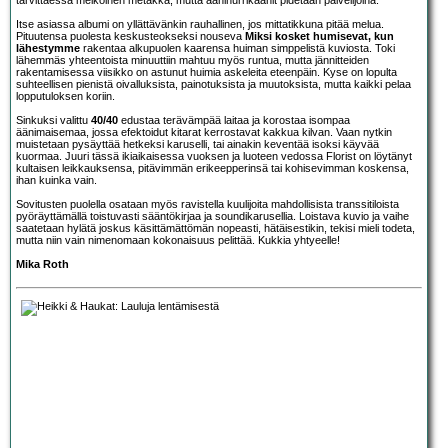
Itse asiassa albumi on yllättävänkin rauhallinen, jos mittatikkuna pitää melua.
Pituutensa puolesta keskusteokseksi nouseva
Miksi kosket humisevat, kun
lähestymme
rakentaa alkupuolen kaarensa huiman simppelistä kuviosta. Toki
lähemmäs yhteentoista minuuttiin mahtuu myös runtua, mutta jännitteiden
rakentamisessa viisikko on astunut huimia askeleita eteenpäin. Kyse on lopulta
suhteellisen pienistä oivalluksista, painotuksista ja muutoksista, mutta kaikki pelaa
lopputuloksen koriin.
Sinkuksi valittu
40/40
edustaa terävämpää laitaa ja korostaa isompaa
äänimaisemaa, jossa efektoidut kitarat kerrostavat kakkua kilvan. Vaan nytkin
muistetaan pysäyttää hetkeksi karuselli, tai ainakin keventää isoksi käyvää
kuormaa. Juuri tässä ikiaikaisessa vuoksen ja luoteen vedossa Florist on löytänyt
kultaisen leikkauksensa, pitävimmän erikeepperinsä tai kohisevimman koskensa,
ihan kuinka vain.
Sovitusten puolella osataan myös ravistella kuulijoita mahdollisista transsitiloista
pyöräyttämällä toistuvasti sääntökirjaa ja soundikarusellia. Loistava kuvio ja vaihe
saatetaan hylätä joskus käsittämättömän nopeasti, hätäisestikin, tekisi mieli todeta,
mutta niin vain nimenomaan kokonaisuus pelittää. Kukkia yhtyeelle!
Mika Roth