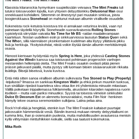
Klassista kitararockia hymynkare suupielissään veivaava
The Mint Freaks
tuli
tutuksi toissavuoden lopulla, kun yhtyeen debyyttisinkku
Delusional Man
osui
onnekkaasti kohdalleni. Sittemmin on ilmestynyt pari muutakin sinkkua, joista
boogierokkaava
Stonehead
on mahtunut mukaan albumin viralliselle osuudelle.
Kokeneista rock-ketuista koostuva trio ei annakaan veturinsa levätä, vaan nyt
painetaan täydellä höyryllä. Stoneheadin suoraviivaisesta
Rolling Stones
-
rypistelystä siirrytään vaivatta
No Time for Mr BS
-raidan maalailevampaan
kaarteluun. Nostan uudelleen esiin jo sinkkuarviossa lausutun
Status Quo
n sekä
The Who
n, sillä näennäisen yksinkertaisen kudelman alta löytyy yllättäviä pikku
lisiä ja herkkuja. Yksityiskohdat, niistä voikin löytää tämän albumin merkittävimpiä
osasia.
Hienosti kiertoaan hyödyntää myös
Spring is Here
, joka yhdessä
Casting Stones
Against the Wind
in kanssa saa toistuvasti pohtimaan progerockin vanhojen
mestareiden hellempää otetta. The Mint Freaks osaakin ovelasti pitää pienen
prässin jatkuvasti päällä, mutta pystyy silti luomaan biisien sisäavaruuksiin rikkaita
lisätiloja. Biisejä biiseissä, kuvia kuvissa.
Entä mitä sitten sanoa virallisen albumin sulkevasta
Too Stoned to Play (Properly)
-leijuilusta? Ilmassa on sankkaa
Kingston Wall
in ja ehkä jonkun muunkin tuoksua,
kun sinällään ripeästi kaarteleva siivu ottaa ilon irti yhdentoista minuutin mitastaan.
Välillä poiketaan trippailemassa folklammella, akustisten kitaroiden napatessa ruorin
itselleen – mutta vain pariksi minuutiksi. Syystä tai toisesta viimeisin sinkkubiisi
Dulce Et Decorum Est
on alennettu bonusraidaksi, mutta Film Noir -henkinen
hämyily tekee osansa seremonioiden sulkijana. Latina pelaa aina.
Rock’n’roll elää ja hengittää, etenkin kun The Mint Freaksin kaltaiset puurtajat
jatkossakin hämmentävät vesiä. Bändin itsensä mukaan nimetty debyyttialbumi on
kumma lintu, ihan jo osiensakin puolesta, mutta mahdollisuuden avautuessa menisin
kyllä viihtymään minttufriikkien keikalle, siellä saa taatusti kokemuksia.
Mika Roth