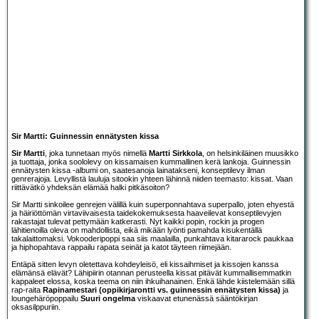
Sir Martti: Guinnessin ennätysten kissa
Sir Martti
, joka tunnetaan myös nimellä
Martti Sirkkola
, on helsinkiläinen muusikko
ja tuottaja, jonka soololevy on kissamaisen kummallinen kerä lankoja. Guinnessin
ennätysten kissa -albumi on, saatesanoja lainatakseni, konseptilevy ilman
genrerajoja. Levyllistä lauluja sitookin yhteen lähinnä niiden teemasto: kissat. Vaan
riittävätkö yhdeksän elämää halki pitkäsoiton?
Sir Martti sinkoilee genrejen välillä kuin superponnahtava superpallo, joten ehyestä
ja häiriöttömän virtaviivaisesta taidekokemuksesta haaveilevat konseptilevyjen
rakastajat tulevat pettymään katkerasti. Nyt kaikki popin, rockin ja progen
lähitienoilla oleva on mahdollista, eikä mikään lyönti pamahda kisukentällä
takalaittomaksi. Vokooderipoppi saa siis maalailla, punkahtava kitararock paukkaa
ja hiphopahtava rappailu rapata seinät ja katot täyteen riimejään.
Entäpä sitten levyn oletettava kohdeyleisö, eli kissaihmiset ja kissojen kanssa
elämänsä elävät? Lähipiirin otannan perusteella kissat pitävät kummallisemmatkin
kappaleet elossa, koska teema on niin ihkuihanainen. Enkä lähde kiistelemään sillä
rap-raita
Rapinamestari (oppikirjarontti vs. guinnessin ennätysten kissa)
ja
loungehäröpoppailu
Suuri ongelma
viskaavat etunenässä sääntökirjan
oksasilppuriin.