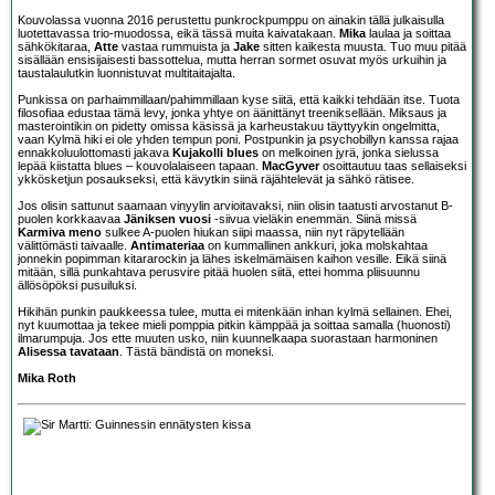
Kouvolassa vuonna 2016 perustettu punkrockpumppu on ainakin tällä julkaisulla
luotettavassa trio-muodossa, eikä tässä muita kaivatakaan.
Mika
laulaa ja soittaa
sähkökitaraa,
Atte
vastaa rummuista ja
Jake
sitten kaikesta muusta. Tuo muu pitää
sisällään ensisijaisesti bassottelua, mutta herran sormet osuvat myös urkuihin ja
taustalaulutkin luonnistuvat multitaitajalta.
Punkissa on parhaimmillaan/pahimmillaan kyse siitä, että kaikki tehdään itse. Tuota
filosofiaa edustaa tämä levy, jonka yhtye on äänittänyt treeniksellään. Miksaus ja
masterointikin on pidetty omissa käsissä ja karheustakuu täyttyykin ongelmitta,
vaan Kylmä hiki ei ole yhden tempun poni. Postpunkin ja psychobillyn kanssa rajaa
ennakkoluulottomasti jakava
Kujakolli blues
on melkoinen jyrä, jonka sielussa
lepää kiistatta blues – kouvolalaiseen tapaan.
MacGyver
osoittautuu taas sellaiseksi
ykkösketjun posaukseksi, että kävytkin siinä räjähtelevät ja sähkö rätisee.
Jos olisin sattunut saamaan vinyylin arvioitavaksi, niin olisin taatusti arvostanut B-
puolen korkkaavaa
Jäniksen vuosi
-siivua vieläkin enemmän. Siinä missä
Karmiva meno
sulkee A-puolen hiukan siipi maassa, niin nyt räpytellään
välittömästi taivaalle.
Antimateriaa
on kummallinen ankkuri, joka molskahtaa
jonnekin popimman kitararockin ja lähes iskelmämäisen kaihon vesille. Eikä siinä
mitään, sillä punkahtava perusvire pitää huolen siitä, ettei homma pliisuunnu
ällösöpöksi pusuiluksi.
Hikihän punkin paukkeessa tulee, mutta ei mitenkään inhan kylmä sellainen. Ehei,
nyt kuumottaa ja tekee mieli pomppia pitkin kämppää ja soittaa samalla (huonosti)
ilmarumpuja. Jos ette muuten usko, niin kuunnelkaapa suorastaan harmoninen
Alisessa tavataan
. Tästä bändistä on moneksi.
Mika Roth