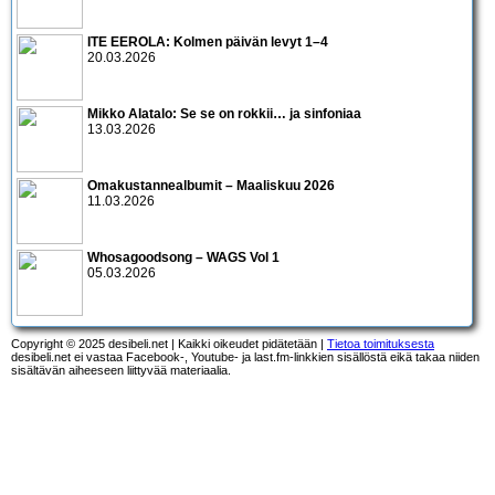
ITE EEROLA: Kolmen päivän levyt 1–4
20.03.2026
Mikko Alatalo: Se se on rokkii… ja sinfoniaa
13.03.2026
Omakustannealbumit – Maaliskuu 2026
11.03.2026
Whosagoodsong – WAGS Vol 1
05.03.2026
Copyright © 2025 desibeli.net | Kaikki oikeudet pidätetään |
Tietoa toimituksesta
desibeli.net ei vastaa Facebook-, Youtube- ja last.fm-linkkien sisällöstä eikä takaa niiden
sisältävän aiheeseen liittyvää materiaalia.