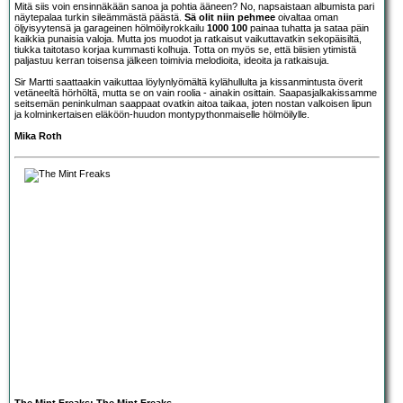
Mitä siis voin ensinnäkään sanoa ja pohtia ääneen? No, napsaistaan albumista pari
näytepalaa turkin sileämmästä päästä.
Sä olit niin pehmee
oivaltaa oman
öljyisyytensä ja garageinen hölmöilyrokkailu
1000 100
painaa tuhatta ja sataa päin
kaikkia punaisia valoja. Mutta jos muodot ja ratkaisut vaikuttavatkin sekopäisiltä,
tiukka taitotaso korjaa kummasti kolhuja. Totta on myös se, että biisien ytimistä
paljastuu kerran toisensa jälkeen toimivia melodioita, ideoita ja ratkaisuja.
Sir Martti saattaakin vaikuttaa löylynlyömältä kylähullulta ja kissanmintusta överit
vetäneeltä hörhöltä, mutta se on vain roolia - ainakin osittain. Saapasjalkakissamme
seitsemän peninkulman saappaat ovatkin aitoa taikaa, joten nostan valkoisen lipun
ja kolminkertaisen eläköön-huudon montypythonmaiselle hölmöilylle.
Mika Roth
The Mint Freaks: The Mint Freaks