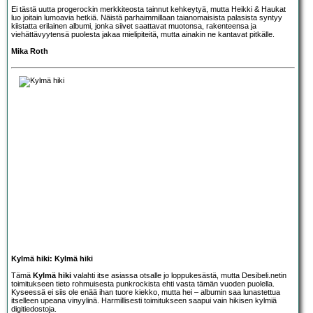
Ei tästä uutta progerockin merkkiteosta tainnut kehkeytyä, mutta Heikki & Haukat
luo joitain lumoavia hetkiä. Näistä parhaimmillaan taianomaisista palasista syntyy
kiistatta erilainen albumi, jonka siivet saattavat muotonsa, rakenteensa ja
viehättävyytensä puolesta jakaa mielipiteitä, mutta ainakin ne kantavat pitkälle.
Mika Roth
Kylmä hiki: Kylmä hiki
Tämä
Kylmä hiki
valahti itse asiassa otsalle jo loppukesästä, mutta Desibeli.netin
toimitukseen tieto rohmuisesta punkrockista ehti vasta tämän vuoden puolella.
Kyseessä ei siis ole enää ihan tuore kiekko, mutta hei – albumin saa lunastettua
itselleen upeana vinyylinä. Harmillisesti toimitukseen saapui vain hikisen kylmiä
digitiedostoja.