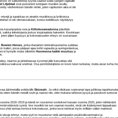
rock on sattuneesta syystä saanut soida sangen rajatuille
el Liljeblad
ovat purkaneet tuntojaan musiikin avulla,
ty viisihenkisen bändin nimiin, joten rajoitusten aika ei ole
ivejä ja tupakkaa on ainakin musiikissa ja lyriikoissa
tuuttahan ei ole olemassakaan, koska todellisuus näyttäytyy
esta kasaripopista osia ja
Kiiltokuvamadonna
päivittää
iä, vaikka leikekirjasta joskus inspiraatiota hakeekin. Kovinkaan
 joten jäljen kypsyys ja kokonaisuuden eheys on suorastaan
s
Bowien Heroes
, jonka ihanainen teinirakkaustarina sulattaa
traileri, jossa pääpari ajaa kohti vapautta ja auringonlaskua,
ni ei hymyile mutta silloinkin
Huomenna kaikki muuttuu
ja
in.
önäisy, naarmu ja pintahaavaa syvempi jälki kasvattaa sitä
ikissa kaikuvat unelmat. Osa perintötekijöistä on kovin tutun tuntuisia, mutta aivan turha m
kovaa äärimetallia esittävälle
Skizma
lle. Ja mikä olisikaan sopivampi tapa juhlistaa tapahtunutta
tta sitten bändin metalli rouhi ja raastoi niin, ettei mukana tahtonut pysyä ja panokset tuntuvat
jo vuosina 2018–2019 ja bändi on ruuvannut sovitukset kasaan vuonna 2020, joten nähtävästi
märrettävistä syistä. Itse musiikki tai sen saamat muodot, eivät ole ikääntyneet tippaakaan.
ssa yhtä tarinaa kertova kokonaisuus, jonka luvut toimivat myös erillään vallan mainiosti.
 siivuja tehnyt, mutta tyyli on muuntunut vielä aiempaakin poukkoilevammaksi ja
 täyden huomion, koska maisemassa tapahtuu alati jotain erilaista, mahdollisesti vaikkapa ed