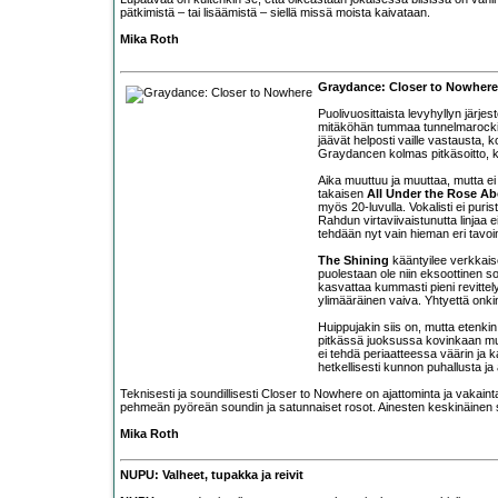
pätkimistä – tai lisäämistä – siellä missä moista kaivataan.
Mika Roth
Graydance: Closer to Nowhere
Puolivuosittaista levyhyllyn järje
mitäköhän tummaa tunnelmarocki
jäävät helposti vaille vastausta,
Graydancen kolmas pitkäsoitto, 
Aika muuttuu ja muuttaa, mutta ei
takaisen
All Under the Rose A
myös 20-luvulla. Vokalisti ei pur
Rahdun virtaviivaistunutta linjaa
tehdään nyt vain hieman eri tavoi
The Shining
kääntyilee verkkaise
puolestaan ole niin eksoottinen so
kasvattaa kummasti pieni revittel
ylimääräinen vaiva. Yhtyettä onki
Huippujakin siis on, mutta etenkin 
pitkässä juoksussa kovinkaan muis
ei tehdä periaatteessa väärin ja 
hetkellisesti kunnon puhallusta 
Teknisesti ja soundillisesti Closer to Nowhere on ajattominta ja vaka
pehmeän pyöreän soundin ja satunnaiset rosot. Ainesten keskinäinen su
Mika Roth
NUPU: Valheet, tupakka ja reivit