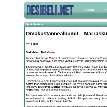
Arviot
H
Ajankohtaista
Omakustannealbumit – Marrasku
07.11.2022
Bad Vision: Bad Vision
Tamperelainen
Bad Vision
eli ensimmäisen elämänsä nopeasti. Vuonna 2
tuolla tolalla seuraavat seitsemän vuotta. Syksyllä 2019 koitti viimein p
Saatekirjeessä musiikkia kuvataan punk rockiksi, mutta mitään sen r
nimetty kiekko pelaa mainiosti 80-luvun uuden aallon tietämillä, eikä 
uskottavassa mäiskeessä. Eikä tuossa mitään kummaa ole, sillä rock’n’rol
lainkaan huonompi, nimestään huolimatta.
Ensimmäiseksi sinkuksi nostettu
Little Feet
saa kunnian avata esikoi
Away
. Ihan ansiokkaita iskuja kumpikin, jos nyt se pankkien holvit rä
kikkaileva
Blue Eyed Mother
jumittaa jo lupaavasti korvassa,
Monster
Night Ride
nousee komeasti satulaan.
Perusjutut ovat siis kunnossa, mutta albumin tehoja ja mahdollisuuksia
kunnollisia oikein millään stereoilla ja laitteilla. Toki pinkeä pauke ja kit
kokonaisuuksilta, mutta rajansa kaikella.
Lupaavaa on kuitenkin se, että oikeastaan jokaisessa biisissä on vähint