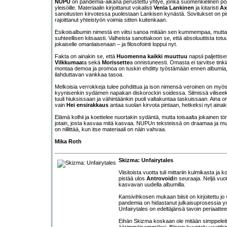
NUPU
on pandemia-aikana perustettu yhtye, jonka suomenkielinen pop
yleisöille. Materiaalin kirjoittanut vokalisti
Venla Lankinen
ja kitaristi
Ax
sanoitusten kirvotessa puolestaan Lankisen kynästä. Sovitukset on pistet
rajoittanut yhteistyön voimia sitten kuitenkaan.
Esikoisalbumin nimestä en viitsi sanoa mitään sen kummempaa, mutta re
suhteellisen kitsaasti. Valheista sanottakoon se, että absoluuttista to
jokaiselle omanlaisenaan – ja filosofointi loppui nyt.
Fakta on ainakin se, että
Huomenna kaikki muuttuu
napsii paljettis
Vilkkumaa
ta sekä
Morissette
a onnistuneesti. Omasta ei tarvitse tink
montaa demoa ja promoa on tuskin ehditty työstämään ennen albumia,
ilahduttavan vankkaa tasoa.
Melkoisia verrokkeja tulee pohdittua ja ison nimensä veroinen on myö
kyynisenkin sydämen napakan diskorockin soidessa. Silmissä viliseekin 
tuuli hiuksissaan ja vähintäänkin puoli valtakuntaa taskuissaan. Aina on
vain
Hei ensirakkaus
antaa suolan kirvota pintaan, hetkeksi nyt ainak
Elämä kolhii ja koettelee nuortakin sydäntä, mutta toisaalta jokainen t
jotain, josta kasvaa mitä kasvaa. NUPUn teksteissä on draamaa ja musi
on nillittää, kun itse materiaali on näin vahvaa.
Mika Roth
Skizma: Unfairytales
Viisitoista vuotta tuli mittariin kulmikasta ja 
pistää ulos
Antrovoid
in seuraaja. Neljä vuo
kasvavan uudella albumilla.
Kansivihkosen mukaan biisit on kirjoitettu 
pandemia on hidastanut julkaisuprosessia ym
Unfairytales on edeltäjänsä tavoin periaattee
Eihän Skizma koskaan ole mitään simppeleitä
äärimmäisemmäksi. Biisien kuuntelu vaatiikin