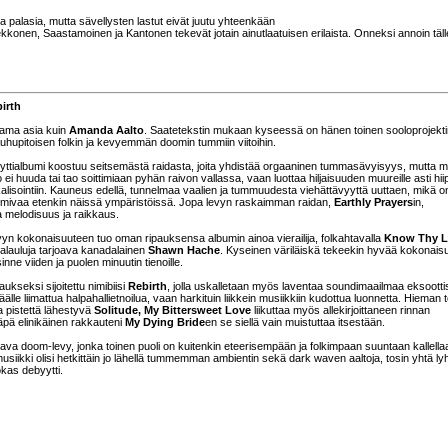
via palasia, mutta sävellysten lastut eivät juutu yhteenkään
kkonen, Saastamoinen ja Kantonen tekevät jotain ainutlaatuisen erilaista. Onneksi annoin täll
irth
ama asia kuin
Amanda Aalto
. Saatetekstin mukaan kyseessä on hänen toinen sooloprojekti
uhupitoisen folkin ja kevyemmän doomin tummiin viitoihin.
tialbumi koostuu seitsemästä raidasta, joita yhdistää orgaaninen tummasävyisyys, mutta 
ei huuda tai tao soittimiaan pyhän raivon vallassa, vaan luottaa hiljaisuuden muureille asti hiip
lisointiin. Kauneus edellä, tunnelmaa vaalien ja tummuudesta viehättävyyttä uuttaen, mikä o
oimivaa etenkin näissä ympäristöissä. Jopa levyn raskaimman raidan,
Earthly Prayers
in,
a melodisuus ja raikkaus.
yn kokonaisuuteen tuo oman ripauksensa albumin ainoa vierailija, folkahtavalla
Know Thy L
stalauluja tarjoava kanadalainen
Shawn Hache
. Kyseinen väriläiskä tekeekin hyvää kokonaisu
inne viiden ja puolen minuutin tienoille.
ukseksi sijoitettu nimibiisi
Rebirth
, jolla uskalletaan myös laventaa soundimaailmaa eksootti
älle liimattua halpahallietnoilua, vaan harkituin liikkein musiikkiin kudottua luonnetta. Hieman 
 pistettä lähestyvä
Solitude, My Bittersweet Love
liikuttaa myös allekirjoittaneen rinnan
äpä elinikäinen rakkauteni
My Dying Bride
en se siellä vain muistuttaa itsestään.
ltava doom-levy, jonka toinen puoli on kuitenkin eteerisempään ja folkimpaan suuntaan kallella
musiikki olisi hetkittäin jo lähellä tummemman ambientin sekä dark waven aaltoja, tosin yhtä ly
okas debyytti.