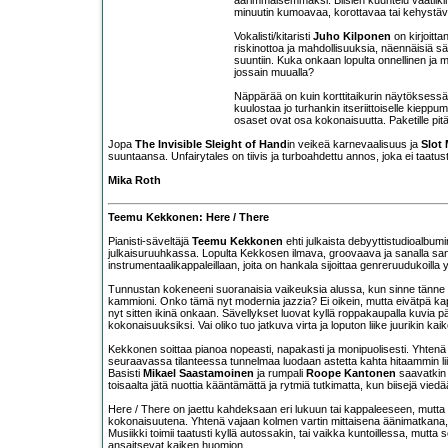
minuutin kumoavaa, korottavaa tai kehystävä
Vokalisti/kitaristi
Juho Kilponen
on kirjoitta
riskinottoa ja mahdollisuuksia, näennäisiä sää
suuntiin. Kuka onkaan lopulta onnellinen ja
jossain muualla?
Näppärää on kuin korttitaikurin näytöksessä, 
kuulostaa jo turhankin itseriittoiselle kieppumi
osaset ovat osa kokonaisuutta. Paketille pit
Jopa
The Invisible Sleight of Hand
in veikeä karnevaalisuus ja
Slot
suuntaansa. Unfairytales on tiivis ja turboahdettu annos, joka ei taatust
Mika Roth
Teemu Kekkonen: Here / There
Pianisti-säveltäjä
Teemu Kekkonen
ehti julkaista debyyttistudioalbumin
julkaisuruuhkassa. Lopulta Kekkosen ilmava, groovaava ja sanalla sanoen
instrumentaalikappaleillaan, joita on hankala sijoittaa genreruudukoilla y
Tunnustan kokeneeni suoranaisia vaikeuksia alussa, kun sinne tänne rön
kammioni. Onko tämä nyt modernia jazzia? Ei oikein, mutta eivätpä kapp
nyt sitten ikinä onkaan. Sävellykset luovat kyllä roppakaupalla kuvia 
kokonaisuuksiksi. Vai oliko tuo jatkuva virta ja loputon liike juurikin 
Kekkonen soittaa pianoa nopeasti, napakasti ja monipuolisesti. Yhtenä
seuraavassa tilanteessa tunnelmaa luodaan astetta kahta hitaammin liikk
Basisti
Mikael Saastamoinen
ja rumpali
Roope Kantonen
saavatkin 
toisaalta jätä nuottia kääntämättä ja rytmiä tutkimatta, kun biisejä vie
Here / There on jaettu kahdeksaan eri lukuun tai kappaleeseen, mutta 
kokonaisuutena. Yhtenä vajaan kolmen vartin mittaisena äänimatkana, jo
Musiikki toimii taatusti kyllä autossakin, tai vaikka kuntoillessa, mutta
ansaitsevat kaiken huomion.