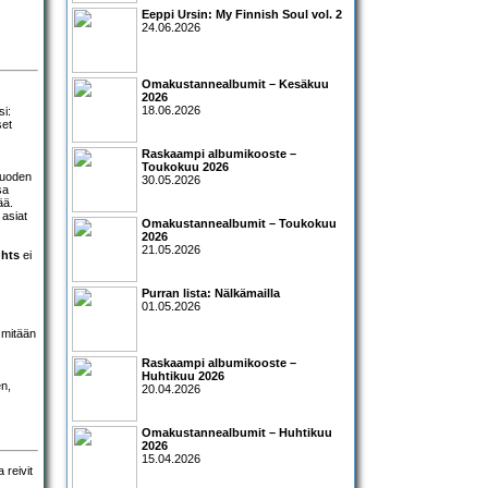
Eeppi Ursin: My Finnish Soul vol. 2
24.06.2026
Omakustannealbumit – Kesäkuu
2026
18.06.2026
si:
set
Raskaampi albumikooste –
Toukokuu 2026
vuoden
30.05.2026
sa
ää.
 asiat
Omakustannealbumit – Toukokuu
2026
21.05.2026
ghts
ei
Purran lista: Nälkämailla
01.05.2026
 mitään
Raskaampi albumikooste –
Huhtikuu 2026
en,
20.04.2026
Omakustannealbumit – Huhtikuu
2026
15.04.2026