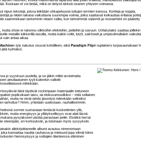
ä. Koskaan et voi tietää, mikä on tietysti tärkeä osanen yhtyeen voimasta.
nut nipun tekstejä, joissa leikitään uhkapeluusta tuttujen termien kanssa. Kortteja ja noppia,
ntöjä ja niiden takana vaikuttavia suurempia voimia, jotka saattavat keikauttaa erilaisia pottej
 mitä saammekaan tarkemmin ottaen valita, kun tärkeimmät säännöt ja reunaehdot on päätetty 
mutta show ei rakennu silkkoihin efekteihin, peileihin ja savuun. Unfairytales saattaa joillekin
selle metallin kiikkerillä tasoilla, mutta kaikki voltit, lutzit, salchowit ja umpisolmuiltakin vaikutt
ää vain antaa aikaa.
 Machine
n tyly nakutus osuvat kohdilleen, eikä
Paradigm Flip
in tuplakiero turpasaunakaan 
i jätä kylmäksi.
sa jo syyskuun puolella, ja se jäikin miltei arvioimatta
 ainutlaatuinen tyyli kuitenkin valloitti
ksiselitteisesti mihinkään.
syilevät biisit täyttivät rockimpaan materiaaliin tottuneen
aleet popiksikaan taivu, tai elokuvamusiikiksi – mitä sellainen
päähän, mutta ne eivät tahdo jäsentyä mitenkään selkeiksi
kaiken tarkoitus? Hmm, yritetään uudestaan, rauhallisemmin.
 hetkenä sormet suorastaan lentävät koskettimien yllä,
ein, mutta energisyys ja yllätyksellisyys ovat alati läsnä.
mukana pysyäkseen pistää parastaan peliin. Eivätkä herrat
dään eteenpäin, eri korkeuksiin, ja toisinaan myös syvyyksiin.
ainakin allekirjoittaneelle albumi avautuu nimenomaan
ka kannattaa nauttia rauhassa ja mieluusti jopa silmät kiinni.
 sovitusten hienosyisyys ja soittajien tilanteessa eläminen