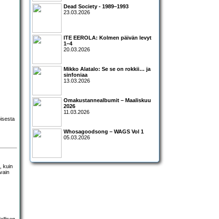
Dead Society - 1989–1993
23.03.2026
ITE EEROLA: Kolmen päivän levyt
1–4
20.03.2026
Mikko Alatalo: Se se on rokkii… ja
sinfoniaa
13.03.2026
Omakustannealbumit – Maaliskuu
2026
11.03.2026
oisesta
Whosagoodsong – WAGS Vol 1
05.03.2026
, kuin
 vain
ellisen