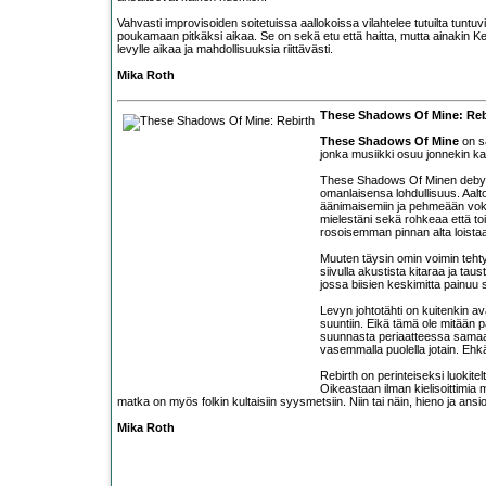
Vahvasti improvisoiden soitetuissa aallokoissa vilahtelee tutuilta tuntu
poukamaan pitkäksi aikaa. Se on sekä etu että haitta, mutta ainakin Ke
levylle aikaa ja mahdollisuuksia riittävästi.
Mika Roth
These Shadows Of Mine: Reb
These Shadows Of Mine
on s
jonka musiikki osuu jonnekin ka
These Shadows Of Minen debyyt
omanlaisensa lohdullisuus. Aalto 
äänimaisemiin ja pehmeään voka
mielestäni sekä rohkeaa että t
rosoisemman pinnan alta loista
Muuten täysin omin voimin tehty
siivulla akustista kitaraa ja tau
jossa biisien keskimitta painuu s
Levyn johtotähti on kuitenkin ava
suuntiin. Eikä tämä ole mitään pä
suunnasta periaatteessa samaa
vasemmalla puolella jotain. Ehk
Rebirth on perinteiseksi luokite
Oikeastaan ilman kielisoittimia 
matka on myös folkin kultaisiin syysmetsiin. Niin tai näin, hieno ja ansi
Mika Roth