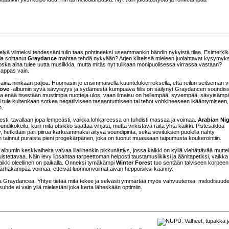
stelyä viimeksi tehdessäni tulin taas pohtineeksi useammankin bändin nykyistä tilaa. Esimerkik
a soittanut
Graydance
mahtaa tehdä nykyään? Arjen kiireissä mieleen juolahtavat kysymyk
 koska aina tulee uutta musiikkia, mutta mitäs nyt tulikaan monipuolisessa virrassa vastaan?
kappas vain.
 aina niinkään paljoa. Huomasin jo ensimmäisellä kuuntelukierroksella, että reilun seitsemän 
bove
-albumin syvä sävyisyys ja sydämestä kumpuava fiilis on säilynyt Graydancen soundis
ista enää itsestään mustimpia nuotteja ulos, vaan ilmaisu on hellempää, syvempää, sävyisämp
 ei tule kuitenkaan sotkea negatiiviseen tasaantumiseen tai tehot vohkineeseen ikääntymiseen,
n.
sti, tavallaan jopa lempeästi, vaikka lohkareessa on tuhdisti massaa ja voimaa.
Arabian Ni
undikokeilu, kuin mitä otsikko saattaa vihjata, mutta virkistävä raita yhtä kaikki. Pistesaldoa
y, hetkittäin pari piirua karkeammaksi äityvä soundipinta, sekä sovituksen puolella nähty
n tainnut puraista pieni progekärpänen, joka on tuonut muassaan taipumusta koukerointiin.
albumin keskivaiheita vaivaa liiallinenkin pikkunättiys, jossa kaikki on kyllä viehättävää muttei
tettavaa. Näin levy lipsahtaa tarpeettoman helposti taustamusiikiksi ja äänitapetiksi, vaikka
kaikki oleellinen on paikalla. Onneksi tymäkämpi
Winter Forest
tuo sentään talviseen korpeen
ja ärhäkämpää voimaa, etteivät luonnonvoimat aivan heppoisiksi käänny.
inta Graydancea. Yhtye tietää mitä tekee ja selvästi ymmärtää myös vahvuutensa: melodisuud
hde ei vain yllä mielestäni joka kerta läheskään optimiin.