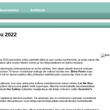
aastattelut
Artikkelit
u 2022
010 perustettu yhtye pistettiin jäihin jo pari vuotta myöhemmin, ja asiat saivat olla
aluun aika uusien biisien voimin ja nyt debyyttialbumi on tiukka tosiasia.
äkäisempää seiskaseiskaa on turha odottaa. Sen sijaan bändin itsensä mukaan
klassisen 70-luvun rockinkaan kaikuja ole vaikea havaita mm.
Blind Poet
in katu-
l on alusta saakka ollut yhdistelyn taidokkuutta suosiva laji. Visio ei ole siis
salbumin, kun taas ankkurina kolisee melodisemmin toinen sinkku
Let Me Run
jäyttävä täysosuma jääkin vielä uupumaan. Albumin keskivaiheilla taustalauluillaan
s in the Gallery
kolistelee maalipuita ja niin ikään sinkuksi valittu
Scorcher’s
 rajoittavat tekniset puutteet. Tai ainakaan itse en onnistunut saamaan soundeista
aroiden diskanttisuus ovat tuttuja elementtejä joiltain klassikoiksikin luokiteltavilta
äänkin yksi kelpo idea, riffi tai melodianpätkä. Nyt vain jalostustyötä ja rohkeampaa