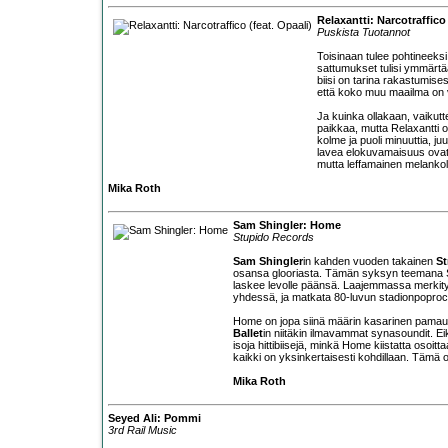
Relaxantti: Narcotraffico 
Puskista Tuotannot
Toisinaan tulee pohtineeks
sattumukset tulisi ymmärt
biisi on tarina rakastumise
että koko muu maailma on v
Ja kuinka ollakaan, vaikutt
paikkaa, mutta Relaxantti 
kolme ja puoli minuuttia, ju
lavea elokuvamaisuus ovat yk
mutta leffamainen melankoli
Mika Roth
Sam Shingler: Home
Stupido Records
Sam Shingler
in kahden vuoden takainen
St
osansa glooriasta. Tämän syksyn teemana Shin
laskee levolle päänsä. Laajemmassa merkityks
yhdessä, ja matkata 80-luvun stadionpoprock
Home on jopa siinä määrin kasarinen pamaus,
Ballet
in niitäkin ilmavammat synasoundit. Ei
isoja hittibiisejä, minkä Home kiistatta osoi
kaikki on yksinkertaisesti kohdillaan. Tämä o
Mika Roth
Seyed Ali: Pommi
3rd Rail Music