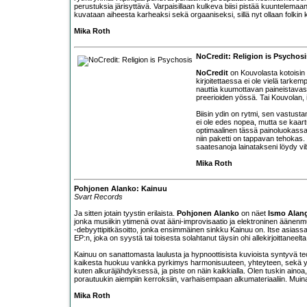
perustuksia järisyttävä. Varpaisillaan kulkeva biisi pistää kuuntelemaa
kuvataan aiheesta karheaksi sekä orgaaniseksi, sillä nyt ollaan folki
Mika Roth
NoCredit: Religion is Psychosi
NoCredit
on Kouvolasta kotoisin 
kirjoitettaessa ei ole vielä tarkem
nauttia kuumottavan paineistavast
preerioiden yössä. Tai Kouvolan, 
Biisin ydin on rytmi, sen vastus
ei ole edes nopea, mutta se kaartu
optimaalinen tässä painoluokassa 
niin paketti on tappavan tehokas.
saatesanoja lainatakseni löydy vib
Mika Roth
Pohjonen Alanko: Kainuu
Svart Records
Ja sitten jotain tyystin erilaista.
Pohjonen Alanko
on näet
Ismo Alan
jonka musiikin ytimenä ovat ääni-improvisaatio ja elektroninen ääne
-debyyttipitkäsoitto, jonka ensimmäinen sinkku Kainuu on. Itse asiassa t
EP:n, joka on syystä tai toisesta solahtanut täysin ohi allekirjoittaneelta
Kainuu on sanattomasta laulusta ja hypnoottisista kuvioista syntyvä t
kaikesta huokuu vankka pyrkimys harmonisuuteen, yhteyteen, sekä yh
kuten alkuräjähdyksessä, ja piste on näin kaikkialla. Olen tuskin aino
porautuukin aiempiin kerroksiin, varhaisempaan alkumateriaaliin. Muina
Mika Roth