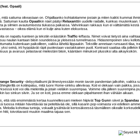
(feat. Opaali)
i, mitä sattuma oikeastaan on. Ohjaillaanko kohtaloitamme jostain ja miten kaikki kummat ihmi
ää. Sattuman kautta
Opaali
kin näet päätyi
Relaxantti
n uudelle raidalle, kuinkas muutenkaan. 
sta ja silmien avautumisesta tiukassa paikassa. Vahvinkaan rakkaus kun ei välttämättä kestä 
astassa – oikea elämä kun ei kulje aina kuten elokuvissa.
eita on napattu kanteen ja tekstiin eräästäkin
Traffic
-leffasta. Nimet voivat tietysti aina vaihtaa
osuu naulan kantaan biisin soundeissa ja yleisessä tunnelmassa. Hidastempoinen siivu kellot
uttumatta kuitenkaan paikoilleen, vaikka läheltä liippaakin. Tekstille annetaan runsaasti tilaa, tra
si seinä, irti hyppäävät räpit puolestaan vastakkainen puoli. Kontrasti saattaa olla joillekin li
suus ja avaruus pelastavat mielestäni biisin, kääntäen miinukset plussiksi alta aikayksikön.
range Security
-debyyttialbumi jäi ilmestyessään monin tavoin pandemian jalkoihin, vaikka sa
glerillä on kotiinpaluu, mitä tuore Home-sinkku alleviivaa. Koti ei olekaan vain paikka, jos
essä koti voi olla mielentila ja jotain vieläkin suurempaa. Voimme olla jälleen suurempina j
in luo sinkun siivin. Ja se on koti, jossa emme olekaan piipahtaneet ihan vähään aikaan.
 että sitä ensimmäistä kertaa kuunnellessani mieleen hiipivät
Top Gun
in siivet ja
Spandau
kä tuossa mitään hävettävää tai peiteltävää ole, sillä kasarin pop-voimasta voi edelleen amm
ttaa. Melodia kohottaa tuntoja, vokaalit jysähtävät kertosäkeessä täsmälleen oikealle korkeudell
n hitti, toivottavasti muukin maailma tajuaa sen.