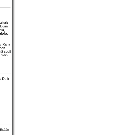
iturit
lbumi
diä,
alo
lla,
a. Raha
tään.
tä sopii
. Ydin