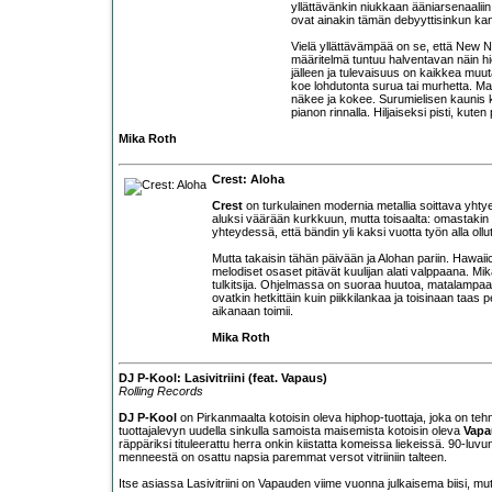
yllättävänkin niukkaan ääniarsenaaliin
ovat ainakin tämän debyyttisinkun kant
Vielä yllättävämpää on se, että New Nar
määritelmä tuntuu halventavan näin h
jälleen ja tulevaisuus on kaikkea mu
koe lohdutonta surua tai murhetta. Maa
näkee ja kokee. Surumielisen kaunis ka
pianon rinnalla. Hiljaiseksi pisti, kuten p
Mika Roth
Crest: Aloha
Crest
on turkulainen modernia metallia soittava yht
aluksi väärään kurkkuun, mutta toisaalta: omastakin 
yhteydessä, että bändin yli kaksi vuotta työn alla ollu
Mutta takaisin tähän päivään ja Alohan pariin. Hawai
melodiset osaset pitävät kuulijan alati valppaana. Mik
tulkitsija. Ohjelmassa on suoraa huutoa, matalampaa m
ovatkin hetkittäin kuin piikkilankaa ja toisinaan taa
aikanaan toimii.
Mika Roth
DJ P-Kool: Lasivitriini (feat. Vapaus)
Rolling Records
DJ P-Kool
on Pirkanmaalta kotoisin oleva hiphop-tuottaja, joka on teh
tuottajalevyn uudella sinkulla samoista maisemista kotoisin oleva
Vapa
räppäriksi tituleerattu herra onkin kiistatta komeissa liekeissä. 90-luv
menneestä on osattu napsia paremmat versot vitriiniin talteen.
Itse asiassa Lasivitriini on Vapauden viime vuonna julkaisema biisi, mut