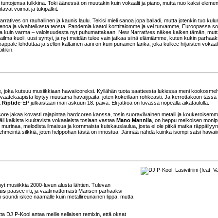
 tuntojensa tulkkina. Toki äänessä on muutakin kuin vokaalit ja piano, mutta nuo kaksi elemen
avat voimat ja tukipalkit.
ratives on rauhallinen ja kaunis laulu. Tekisi mieli sanoa jopa balladi, mutta jotenkin tuo kulu
ienoa ja vivahteikasta teosta. Pandemia kaatoi korttitalomme ja vei turvamme, Euroopassa so
uta kuin varma – valoisuudesta nyt puhumattakaan. New Narratives näkee kaiken tämän, mutt
ilma kuoli, uusi syntyi, ja nyt meidän tulee vain jatkaa siinä elämiämme, kuten kukin parhaak
ppale lohduttaa ja sellon kaltainen ääni on kuin punainen lanka, joka kulkee hiljaisten vokaal
itikin.
ye, joka kutsuu musiikkiaan hawaiicoreksi. Kyllähän tuota saatteesta lukiessa meni kookosme
vaatekaapista löytyy muutama havaijipaita, joten kokeillaan rohkeasti. Ja kerrottakoon tässä
t
Riptide
-EP julkaistaan marraskuun 18. päivä. Eli jatkoa on luvassa nopealla aikataululla.
icore jakaa kovasti rajapintaa hardcoren kanssa, tosin suoraviivainen metalli ja koukeroisemm
äli kaikista kuultavista vokaaleista tosiaan vastaa
Mano Mannila
, on heppu melkoisen monip
urinaa, melodista ilmaisua ja kornmaista kuiskauslaulua, josta ei ole pitkä matka räppäilyyn.
s pehmeintä silkkiä, joten helppohan tästä on innostua. Jännää nähdä kuinka isompi satsi hawai
nyt musiikkia 2000-luvun alusta lähtien. Tulevan
us
pääsee irti, ja vaatimattomasti Mansen parhaaksi
un soundi iskee naamalle kuin metallireunainen lippa, mutta
ta DJ P-Kool antaa meille sellaisen remixin, että oksat