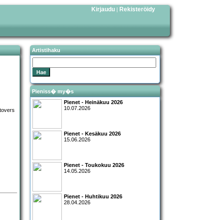
Kirjaudu
Rekisteröidy
|
Artistihaku
Pieniss� my�s
Pienet - Heinäkuu 2026
10.07.2026
Pienet - Kesäkuu 2026
15.06.2026
Pienet - Toukokuu 2026
14.05.2026
Pienet - Huhtikuu 2026
28.04.2026