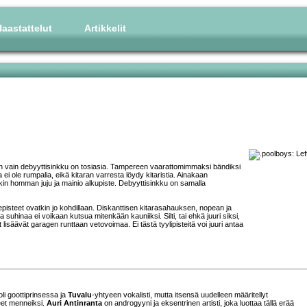
aastattelut
Artikkelit
n vain debyyttisinkku on tosiasia. Tampereen vaarattomimmaksi bändiksi
 ei ole rumpalia, eikä kitaran varresta löydy kitaristia. Ainakaan
kin homman juju ja mainio alkupiste. Debyyttisinkku on samalla
isteet ovatkin jo kohdillaan. Diskanttisen kitarasahauksen, nopean ja
uhinaa ei voikaan kutsua mitenkään kauniiksi. Silti, tai ehkä juuri siksi,
t lisäävät garagen runttaan vetovoimaa. Ei tästä tyylipisteitä voi juuri antaa
li goottiprinsessa ja
Tuvalu
-yhtyeen vokalisti, mutta itsensä uudelleen määritellyt
eet menneiksi.
Auri Antinranta
on androgyyni ja eksentrinen artisti, joka luottaa tällä erää