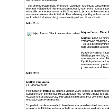
Tuuli on muutosten tuoja, tottuneiden asioiden ravistelija ja tuhoavimmi
mukaan, väistämättömien muutosten edessä, vaan onko muutos sittenkä
minuutille puristetaan kunnon sähkökitarasoolo ja taustan hienovarais
muutoksen olevan välttämätöntä. Rauhallinen tyytyväisyys huokuu koko 
rockballadinkaltainen biisi, jossa ei ole tippaakaan liikaa sokeria.
Mika Roth
Mirjam Paaso: Missä h
Mirjam Paaso
on aiemmi
ympäröivän maailman va
Tuska ja turhautuminen o
norsunluutornista sor
Paaso on valinnut kappal
lähellä popiskelmää, mu
tumman pinnan alta. Tä
löytää lopulta vastauks
maailman melun ympäril
ja iskelmän mahdollisu
Mika Roth
Mutka: Ympyröitä
Lil’ Beast Records
Helsinkiläinen
Mutka
sai alkunsa vuoden 2005 tienoilla ja ensimmäisest
kuusihenkisen bändin musiikkia kutsutaan folk-rockiksi, mutta itse ol
ovatkin ne kaksi tukijalkaa, joille ainakin sinkkubiisi mitä selvimmin ra
muuta jossain aivan muualla.
Ympyröitä on kiistatta melankolinen laulu, mutta melankoliaakin on mon
rytmiryhmä. Hipihiljaa puhuvat puhaltimet ja supattavat koskettimet 