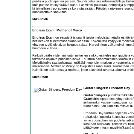
poikki ja puoli Siperiaa perään. Soundi pelaa siis retroisuudella ja ’kul
kuin pastissilta löyhkäävä kasa. Lasivitriini paukkaa, pomppii ja pum
kirjaimellisesti porautuessa korvista sisään. Päivitetty näkemys sound
kunnioitettava saavutus.
Mika Roth
Endless Exam: Mother of Mercy
Endless Exam
on eeppistä ja suurilinjaista melodista metallia esittävä 
heti kesken tiukemmassakaan kisassa. Kokemusta löytyykin monenlaisi
yhtyeen tyyliä ole aivan helppoa rajata. Harvoin kun vaikutteiksi nim
huumorin kulmaa.
Reilusti päälle viiden minuutin mittainen sinkku esittelee monipuolista
toimintaa ohjaava punainen lanka. Taustalla asianmukainen kuorokin kaja
Melodiakulku saa pohtimaan eräitäkin vuonojen maiden orkestereita, m
maisemaan. Mother of Mercy on lakipisteessään suuri, suorastaan valta
Kaikella on paikkansa ja roolinsa, joten tulevaksi luvattua albumia onkin k
Mika Roth
Guitar Slingers: Freedom Day
Guitar Slingers
puhalteli raikkaita
Granfelt
in kipparoima yhtye siirsi 
jäi kuitenkin vuosien saatossa horr
tuore sinkku on juuri sitä mitä AOR
Freedom Day tarttuu nopeasti korvas
ratkaisujen puolella kuluneita vuo
viime vuosituhannen puolella, jat
koskaan ollutkaan. Tekstin voi tul
päätökseen, tosin musiikin(kaan) sa