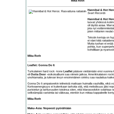
Mika Roth
Hannibal & Hot Hero
Svart Records
Hannibal & Hot Her
luovat yhdessä kotim
oli täyttä asiaa. Mar
jota nyt esilämmitetään
joten mittarien neul
Tekstin kertoja on hy
ei näet kiitä rattaid
Mutta tuohan ei enää ke
pohtia, kun superpehme
kohdillaan ja nyanssit
Mika Roth
Leaflet: Gonna Do It
Turkulainen hard rock -kone
Leaflet
pääsee viettämään ensi vuonna ky
eli
Outta Door
-esikoisalbumi saa viimein jatkoa. Amerikkalaisen rocki
unohtamatta, ja tulevan levyn ensimmäinen sinkku saa naulattua kaiken 
Gonna Do It ampaiseekin telineistä matkaan huimalla vauhdilla, eikä 
Korkeaenergisyys ei kuitenkaan tarkoita sitä, että melodisuus jäisi no
puristelun ja tarttuvuuden toisiinsa siten, että kitarasoolokin solahtaa ra
selkeämpää variointia tai väliosaa, etenkin kun mittaa kappaleelle kertyy
Mika Roth
Maku-Asia: Nopeesti pyörähtään