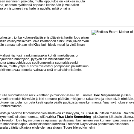
taisen menneen’ palikoilla, mutta lopputulos on kaikkea muuta
ppaa, osasten pyöriessä nopeasti kehissään ja vokaalien
aa onnistuneesti vanhalle ja uudelle, mikä on aina
orkesteri, jonka kokeneelta jäsenistöltä eivät hartiat lopu aivan
lta esiintymislavoilta, eikä kolmannen sinkkunsa julkaisevan
etään samaan aikaan niin
Kiss
kuin black metal, ja vielä ilman
 vokalisointia, tosin rankimmissakin kohdin melodisuus on
uttelee nuottejaan, pysyen silti visusti taustalla.
utta tuima pohjoisuus sopii ongelmitta suomalaiseenkin
isa, mutta yhtye ei sorru mielestäni pompöösiin paisutteluun.
iinnostavaa odotella, valittavia teitä on ainakin riittämiin.
 tuulia suomalaiseen rock-kenttään jo muinoin 90-luvulla. Tuolloin
Jore Marjarannan
ja
Ben
Amerikanrockin härmään ja iski stetsonit päähän, mitä jotkut rakastivat ja toiset eivät niinkään
okseen ja tuota horrosta kesti lopulta päälle puolitoista vuosikymmentä. Vaan nyt nokoset ovat
-tohtori määrää.
ta ja osoittaa tehotoistossakin ihailtavaa kestävyyttä, eli uusi AOR-hitti on tosiasia. Rakent
sikymmeniä ei edes huomaa, sillä vaikka
That Little Something
-pitkäsoitto julkaistiin aikoina
kaa Freedom Day täysin omassa ajassaan ja tilassaan kuin mitään sen kummempaa paussia ei 
kita monellakin tapaa. Allekirjoittaneen korvissa Freedom Dayn viittaa pandemian hitaaseen
ralla vääriä tulkintoja ei ole olemassakaan. Tuore bilerockin helmi