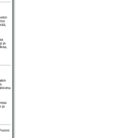
selon
Itse
sitä,
taa
p ja
ikaa,
ikin
sa
oukkoina
entaa
e ja