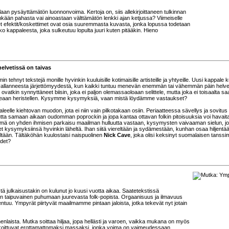
llaan pysäyttämätön luonnonvoima. Kertoja on, siis allekirjoittaneen tulkinnan
än pahasta vai ainoastaan välttämätön lenkki ajan ketjussa? Viimeiselle
et efektit/koskettimet ovat osia suuremmasta kuvasta, jonka lopussa todetaan
kappaleesta, joka sulkeutuu lopulta juuri kuten pitääkin. Hieno
elvetissä on taivas
n tehnyt tekstejä monille hyvinkin kuuluisille kotimaisille artisteille ja yhtyeille. Uusi kappale
llanneesta järjettömyydestä, kun kaikki tuntuu menevän enemmän tai vähemmän päin helvet
vatkin synnyttäneet biisin, joka ei paljon olemassaoloaan selittele, mutta joka ei toisaalta s
meaan heristellen. Kysymme kysymyksiä, vaan mistä löydämme vastaukset?
eelle kiehtovan muodon, jota ei niin vain pilkotakaan osiin. Periaatteessa sävellys ja sovitus
tta samaan aikaan oudomman poprockin ja jopa kantaa ottavan folkin pitoisuuksia voi havait
mä on yhden ihmisen parkaisu maailman hulluutta vastaan, kysymysten vaivaaman sielun, j
et kysymyksiinsä hyvinkin läheltä. Ihan siitä viereltään ja sydämestään, kunhan osaa hiljentä
tään. Tältäköhän kuulostaisi naispuolinen
Nick Cave
, joka olisi keksinyt suomalaisen tanssi
udet?
ä julkaisustakin on kulunut jo kuusi vuotta aikaa. Saatetekstissä
isin taipuvainen puhumaan juurevasta folk-popista. Orgaanisuus ja ilmavuus
kentuu. Ympyrät piirtyvät maailmamme pintaan jaloista, jotka tekevät nyt jotain
enlaista. Mutka soittaa hiljaa, jopa hellästi ja varoen, vaikka mukana on myös
sekoittuvat erottamattomaksi massaksi, jonka voima on vaimeudessaan