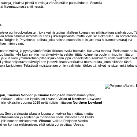
n sanoja, jokaista pientä nuottia ja vähäisintäkin paukahdusta. Soundia
n kahlitsemattomassa ytimessä.
s
oleva punkrock-orkesteri, joka valmistautuu hiljalleen kolmannen pitkäsoittonsa julkaisuun. T
paa tietoa albumin nimestä tai edes julkaisupäivästä, mutta kyllä se sieltä tulee. Ja odotellessa
a Religion is Psychosis -rallista, joka painaa eteenpäin kuin jarrunsa hukannut tavarajuna
ihan miten vaan.
tamaton voima, ja pysäyttämättömän liikkeen avulla huimaksi kasvava massa. Periaatteessa k
u kuulijan ylle kuin synkin myrskypilvi – ja sehän riittää. Kolmen ja puolen minuutin mitta on
ja kun siivu ymmärretään pitää linjakkaana jopa vähäeleisten soolokiemuroidenkaltaisten koh
 Lyriikat heijastavat sävellyksen ja sovituksen verkkaista murskausta, joten eiköhän tästä
oja kurjuuteen. Tekstissä muistutetaan omien valintojen tärkeyttä, olivat ne sitten mitä tahan
gon
,
Tuomas Norvio
n ja
Kimmo Pohjosen
muodostama yhtye,
nmuokkaus. Lokakuun lopuksi on luvassa
Voice of Northern Lowland
rio julkaisi jo vuonna 2018 neljän biisin mittaisen
Northern Lowland
.
eos. Sen varsinaista alkua ja loppua on vaikea hahmottaa, mutta
täaikaiseen ykseyteen ja moninaisuuteen. Pisteessä on kaikki,
a, jolle nousee mieleen mm.
Wimme
, vaikka Pohjonen Alanko
inen kohtaa elektronisen, eikä rajoja voi osoittaa. Upeaa.