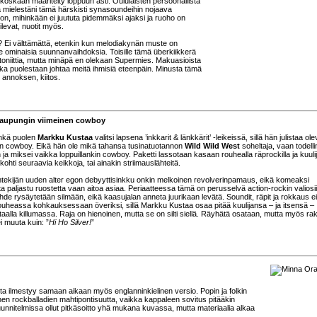
 koskaan määritelty loppuun asti. Oululaisten persoonallista
ta mielestäni tämä härskisti synasoundeihin nojaava
n, mihinkään ei juututa pidemmäksi ajaksi ja ruoho on
levat, nuotit myös.
a? Ei välttämättä, etenkin kun melodiakynän muste on
lle ominaisia suunnanvaihdoksia. Toisille tämä überkiikkerä
toniittia, mutta minäpä en olekaan Supermies. Makuasioista
joka puolestaan johtaa meitä ihmisiä eteenpäin. Minusta tämä
annoksen, kiitos.
Kaupungin viimeinen cowboy
inkä puolen
Markku Kustaa
valitsi lapsena ’inkkarit & länkkärit’ -leikeissä, sillä hän julistaa o
n cowboy. Eikä hän ole mikä tahansa tusinatuotannon
Wild Wild West
soheltaja, vaan todell
a miksei vaikka loppuillankin cowboy. Paketti lassotaan kasaan rouhealla räprockilla ja kuulij
kohti seuraavia keikkoja, tai ainakin striimauslähteitä.
intekijän uuden alter egon debyyttisinkku onkin melkoinen revolverinpamaus, eikä komeaksi
a paljastu ruostetta vaan aitoa asiaa. Periaatteessa tämä on perusselvä action-rockin valiosi
de rysäytetään silmään, eikä kaasujalan anneta juurikaan levätä. Soundit, räpit ja rokkaus e
uheassa kohkauksessaan överiksi, sillä Markku Kustaa osaa pitää kuulijansa – ja itsensä –
rtaalla killumassa. Raja on hienoinen, mutta se on silti siellä. Räyhätä osataan, mutta myös ra
ei muuta kuin: ”
Hi Ho Silver!
”
ta ilmestyy samaan aikaan myös englanninkielinen versio. Popin ja folkin
nen rockballadien mahtipontisuutta, vaikka kappaleen sovitus pitääkin
uunnitelmissa ollut pitkäsoitto yhä mukana kuvassa, mutta materiaalia alkaa