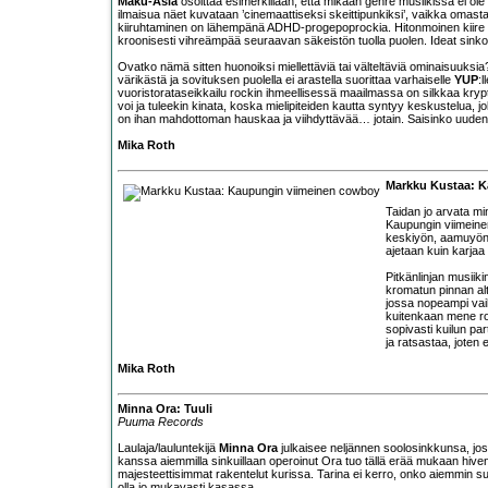
Maku-Asia
osoittaa esimerkillään, että mikään genre musiikissa ei ole
ilmaisua näet kuvataan ’cinemaattiseksi skeittipunkiksi’, vaikka omas
kiiruhtaminen on lähempänä ADHD-progepoprockia. Hitonmoinen kiire o
kroonisesti vihreämpää seuraavan säkeistön tuolla puolen. Ideat sinkoi
Ovatko nämä sitten huonoiksi miellettäviä tai välteltäviä ominaisuuksi
värikästä ja sovituksen puolella ei arastella suorittaa varhaiselle
YUP
:
vuoristorataseikkailu rockin ihmeellisessä maailmassa on silkkaa kryp
voi ja tuleekin kinata, koska mielipiteiden kautta syntyy keskustelua, 
on ihan mahdottoman hauskaa ja viihdyttävää… jotain. Saisinko uuden 
Mika Roth
Markku Kustaa: 
Taidan jo arvata m
Kaupungin viimeine
keskiyön, aamuyön j
ajetaan kuin karjaa 
Pitkänlinjan musiik
kromatun pinnan alt
jossa nopeampi vaih
kuitenkaan mene ro
sopivasti kuilun pa
ja ratsastaa, joten 
Mika Roth
Minna Ora: Tuuli
Puuma Records
Laulaja/lauluntekijä
Minna Ora
julkaisee neljännen soolosinkkunsa, jos
kanssa aiemmilla sinkuillaan operoinut Ora tuo tällä erää mukaan hive
majesteettisimmat rakentelut kurissa. Tarina ei kerro, onko aiemmin s
olla jo mukavasti kasassa.