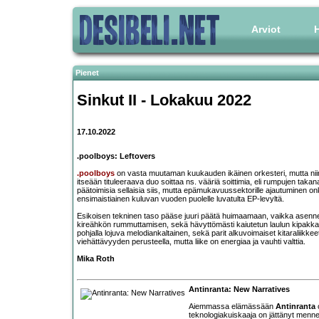
Arviot
H
Pienet
Sinkut II - Lokakuu 2022
17.10.2022
.poolboys: Leftovers
.poolboys
on vasta muutaman kuukauden ikäinen orkesteri, mutta nii
itseään tituleeraava duo soittaa ns. vääriä soittimia, eli rumpujen takana
päätoimisia sellaisia siis, mutta epämukavuussektorille ajautuminen on
ensimaistiainen kuluvan vuoden puolelle luvatulta EP-levyltä.
Esikoisen tekninen taso pääse juuri päätä huimaamaan, vaikka asennep
kireähkön rummuttamisen, sekä hävyttömästi kaiutetun laulun kipakkaa s
pohjalla lojuva melodiankaltainen, sekä parit alkuvoimaiset kitaraliikkee
viehättävyyden perusteella, mutta liike on energiaa ja vauhti valttia.
Mika Roth
Antinranta: New Narratives
Aiemmassa elämässään
Antinranta
o
teknologiakuiskaaja on jättänyt menn