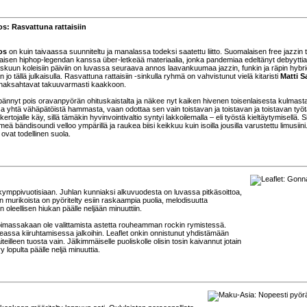
s: Rasvattuna rattaisiin
os
on kuin taivaassa suunniteltu ja manalassa todeksi saatettu liitto. Suomalaisen free jazzin ta
aisen hiphop-legendan kanssa über-letkeää materiaalia, jonka pandemiaa edeltänyt debyyttia
raskuun koleisiin päiviin on luvassa seuraava annos laavankuumaa jazzin, funkin ja räpin hybri
 jo tällä julkaisulla. Rasvattuna rattaisiin -sinkulla ryhmä on vahvistunut vielä kitaristi
Matti S
at naksahtavat takuuvarmasti kaakkoon.
pännyt pois oravanpyörän ohituskaistalta ja näkee nyt kaiken hivenen toisenlaisesta kulmast
ensa yhtä vähäpätöistä hammasta, vaan odottaa sen vain toistavan ja toistavan ja toistavan työ
rtojalle käy, sillä tämäkin hyvinvointivaltio syntyi lakkoilemalla – eli työstä kieltäytymisellä. Si
ä bändisoundi velloo ympärillä ja raukea biisi keikkuu kuin isoilla jousilla varustettu limusiini
 ovat todellinen suola.
mppivuotisiaan. Juhlan kunniaksi alkuvuodesta on luvassa pitkäsoittoa,
n murikoista on pyöritelty esiin raskaampia puolia, melodisuutta
oleellisen hiukan päälle neljään minuuttiin.
voimassakaan ole valittamista astetta rouheamman rockin rymistessä.
peassa kiiruhtamisessa jalkoihin. Leaflet onkin onnistunut yhdistämään
iteilleen tuosta vain. Jälkimmäiselle puoliskolle olisin tosin kaivannut jotain
 lopulta päälle neljä minuuttia.