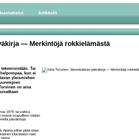
aastattelut
Artikkelit
väkirja — Merkintöjä rokkielämästä
a tekemisistään. Tai
 helpompaa, kun ei
oitavan yleismiehen
suurempien
Torvinen
on aina
tuivatkaan
esta 1979, tai vaikka
i muista osapuilleen mitään
nneita päiväkirjoja
joista jolloin pitää ottaa
ätinen kitarataituri näet
tarina.