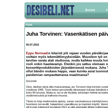
Arviot
H
Kirjat
Juha Torvinen: Vasenkätisen päi
05.07.2022
Eppu Normaali
n kitaristi piti vajaan vuoden päiväkirja
osittain myös tekemättömyyksistään. Muusikon työ on
tarvitse ravata alati studiossa, mutta kaikkea muuta h
rooli onkin haastavampi. Etenkin jos sattuu olemaan 
konserttiproduktioiden järjestämisessä mukana.
Juha 
ollut bändin mukava heppu, vaan kuinka asiat luonnis
pandemian rampauttamassa maailmassa?
Docendo
Okei, olisihan tämä ollut mukavampaa, jos Torvisen kirja kertoisi vuod
vuodesta 1985. Tosin luetun perusteella oikeastaan kukaan bändistä e
koko 80-luvusta. Mutta ei, nyt ei ole löydetty arkistojen helmiä tai kado
studioreissuista ja kaikesta muusta.
Tämä on kirja moderneista ajoista, sanan varsinaisessa merkityksessä. A
huomioon turvavälit, halaamisen vaarallisuus ja maskien käyttö. Vasenk
otti kynän käteensä keväästä 2021 ja siitä eteenpäin lähtee kulkemaan 