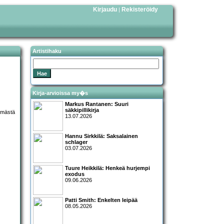
Kirjaudu
Rekisteröidy
|
Artistihaku
Kirja-arvioissa my�s
Markus Rantanen: Suuri
säkkipillikirja
13.07.2026
Hannu Sirkkilä: Saksalainen
schlager
03.07.2026
Tuure Heikkilä: Henkeä hurjempi
exodus
09.06.2026
Patti Smith: Enkelten leipää
08.05.2026