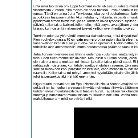
Entä mikä tuo tarina on? Eppu Normaali ei ole julkaissut uudesta musii
viiteentoista vuoteen, eikä moista ole enää tulossa – minkä tämäkin k
toteaa. Tämä on tarina Juha Torvisesta, joka pyrkii puuhailemaan kaiken
ja poikkeaa tasaiseen tahtiin Akun tehdas -yrityksellä, eli bändin musiikk
pyörittävän firman toimistolla, jossa Torvisen oikea työpaikka sijaitsee.
päivinä kaikenlaista kaikenlaisille muille, mikä tietysti avaa jälleen yhde
kirjaan, kun toistenkin tekemiset tulevat keittiön oven kautta tutuiksi.
Torvinen edustaa yhä bändiä monissa tilaisuuksissa, sekä tietysti itse
Pieni rooli elokuvassa
70 on vain numero
ottaa paljon tilaa itselleen, 
vasenkätinen kitaristi ei ole juuri elokuvissa operoinut. Nytkin hattua n
todellisille alan ammattilaisille, mutta edustamassa pitää/saa taaskin k
Juha Torvinen kertoilee siis lähinnä uudempia kuulumisia, mutta tietysti 
tilaisuuden tullen menneisiin aikoihin. Mm. niihin 80-luvun päiviin, jolloin 
olennaisena osana mukaan toimintaan ja kaikenlaista pientä sattui. Eli jot
nähtävästi muistetaan, kun tähdet asettuvat otollisiin asemiin. Eikä nä
sorruta mihinkään kohupaljastusten ketjuihin, vaan menneitä muistellaan
naamalla. Kaikenlaista tuli tehtyä, anteeksi pyydellään joiltain näin jälk
tullut ja perspektiiviäkin (ehkä) enemmän.
Kirjan suurin tarinankaari on Eppu Normaalin Nokia Arenan avajaiskons
sekä siihen ja muuhun areenaan liittyvään toimintaan liittyvä säätäminen
kohden myös musiikillisesti olivat taatusti hurjat. Tavallisen rokkibändi
nuotteja ja harrastavat muunkinlaista musiikillista noituutta. Vanha ro
mahdollisuutena – mikä se selvästi olikin.