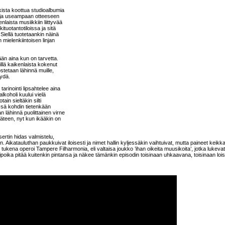
kista koottua studioalbumia
irja useampaan otteeseen
laista musiikkiin liittyvää
ituotantotiloissa ja sitä
 Siellä tuotetaankin näinä
n mielenkiintoisen linjan
ään aina kun on tarvetta.
sillä kaikenlaista kokenut
ostetaan lähinnä muille,
äydä.
tarinointi lipsahtelee aina
alkoholi kuului vielä
ain sieltäkin silti
issä kohdin tietenkään
 lähinnä puolittainen virne
ikäteen, nyt kun ikääkin on
ertin hidas valmistelu,
. Aikatauluthan paukkuivat iloisesti ja nimet hallin kyljessäkin vaihtuivat, mutta paineet keikk
n tukena operoi Tampere Filharmonia, eli valtaisa joukko ’ihan oikeita muusikoita’, jotka lukevat
kkipoika pitää kuitenkin pintansa ja näkee tämänkin episodin toisinaan uhkaavana, toisinaan loi