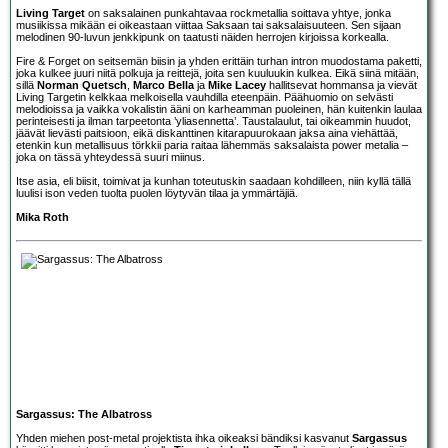
Living Target
on saksalainen punkahtavaa rockmetallia soittava yhtye, jonka
musiikissa mikään ei oikeastaan viittaa Saksaan tai saksalaisuuteen. Sen sijaan
melodinen 90-luvun jenkkipunk on taatusti näiden herrojen kirjoissa korkealla.
Fire & Forget on seitsemän biisin ja yhden erittäin turhan intron muodostama paketti,
joka kulkee juuri niitä polkuja ja reittejä, joita sen kuuluukin kulkea. Eikä siinä mitään,
sillä
Norman Quetsch
,
Marco Bella
ja
Mike Lacey
hallitsevat hommansa ja vievät
Living Targetin kelkkaa melkoisella vauhdilla eteenpäin. Päähuomio on selvästi
melodioissa ja vaikka vokalistin ääni on karheamman puoleinen, hän kuitenkin laulaa
perinteisesti ja ilman tarpeetonta ’yliasennetta’. Taustalaulut, tai oikeammin huudot,
jäävät lievästi paitsioon, eikä diskanttinen kitarapuurokaan jaksa aina viehättää,
etenkin kun metallisuus törkkii paria raitaa lähemmäs saksalaista power metalia –
joka on tässä yhteydessä suuri miinus.
Itse asia, eli biisit, toimivat ja kunhan toteutuskin saadaan kohdilleen, niin kyllä tällä
luulisi ison veden tuolta puolen löytyvän tilaa ja ymmärtäjiä.
Mika Roth
Sargassus: The Albatross
Yhden miehen post-metal projektista ihka oikeaksi bändiksi kasvanut
Sargassus