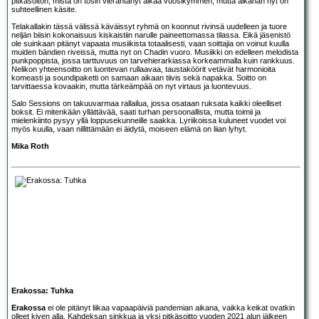
pitkäsoiton, mistä on tosin vierähtänyt aikaa vuosikymmen, mutta aikahan nyt on
suhteellinen käsite.
Telakallakin tässä välissä käväissyt ryhmä on koonnut rivinsä uudelleen ja tuore
neljän biisin kokonaisuus kiskaistiin narulle paineettomassa tilassa. Eikä jäsenistö
ole suinkaan pitänyt vapaata musiikista totaalisesti, vaan soittajia on voinut kuulla
muiden bändien riveissä, mutta nyt on Chadin vuoro. Musiikki on edelleen melodista
punkpoppista, jossa tarttuvuus on tarvehierarkiassa korkeammalla kuin rankkuus.
Nelikon yhteensoitto on luontevan rullaavaa, taustaköörit vetävät harmonioita
komeasti ja soundipaketti on samaan aikaan tiivis sekä napakka. Soitto on
tarvittaessa kovaakin, mutta tärkeämpää on nyt virtaus ja luontevuus.
Salo Sessions on takuuvarmaa rallailua, jossa osataan ruksata kaikki oleelliset
boksit. Ei mitenkään yllättävää, saati turhan persoonallista, mutta toimii ja
mielenkiinto pysyy yllä loppusekunneille saakka. Lyriikoissa kuluneet vuodet voi
myös kuulla, vaan nillittämään ei äidytä, moiseen elämä on liian lyhyt.
Mika Roth
Erakossa: Tuhka
Erakossa
ei ole pitänyt liikaa vapaapäiviä pandemian aikana, vaikka keikat ovatkin
olleet kiven alla. Kahdeksan sinkkua ja yksi pitkäsoitto vuoden 2021 alun jälkeen