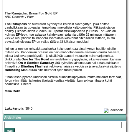
The Rumjacks: Brass For Gold EP
ABC Records / Four
The Rumjacks
on Australian Sydneystä kotoisin oleva yhtye, joka soittaa
vauhdikkaan tarttuvaa ja riemukkaan melodista keltti-punkkia. Pitkäsoittoja on
ehditty julkaista sitten vuoden 2010 peräti viisi kappaletta ja Brass For Gold on
kolmas EP-levy. Itse asiassa kahdeksan raidan ja päälle 25 minuutin mittainen
kiekko olisi yhdellä tai kahdella lisäraidalla kasvanut pitkäsoiton mittaan, mutta
syystä tai toisesta EP on valittu tällä erää julkaisumuodoksi.
Iloinen ja rennon rehvakkaasti soiva keltti-punk saa aina hymyn huulille, ei sille
mitään voi. Pandemian prässiä on näin mahdoton kuulla ainakaan näistä biiseistä,
joissa lasit ovat puolitäysiä – ja sisältävät taatusti muutakin kuin marjamehua.
Sinkkuraita
One for The Road
on täydellinen ryyppylaulu, eikä westernin kanssa
pelehtivä
On A Sombre Saturday
jätä kylmäksi ainuttakaan saluunan asiakasta.
Tinapilli soi
Blinding Flashes
in elokuvamaisissa vedoissa ja avaukseksi sijoitettu
Bounding Man
auraa oitis murheet ojien tuolle puolen.
Eihän tässä pyörää uudelleen piirrellä suunnittelupöydällä, mutta melodiat tarttuvat,
ilo on ylimmillään ja kertosäkeissä kuulijaa viedään kuin ukkoa hihasta kohti
baaritiskiä. Cheers!
Mika Roth
Lukukertoja:
3840
Artistihaku