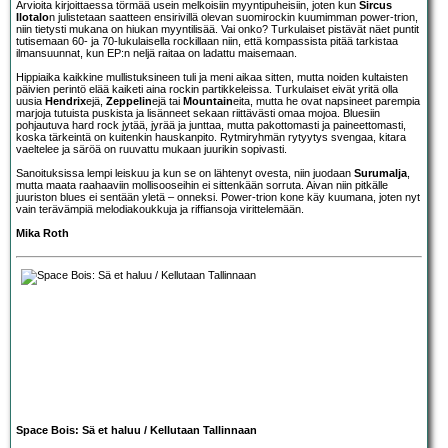
Arvioita kirjoittaessa törmää usein melkoisiin myyntipuheisiin, joten kun
Sircus
Ilotalo
n julistetaan saatteen ensirivillä olevan suomirockin kuumimman power-trion,
niin tietysti mukana on hiukan myyntilisää. Vai onko? Turkulaiset pistävät näet puntit
tutisemaan 60- ja 70-lukulaisella rockillaan niin, että kompassista pitää tarkistaa
ilmansuunnat, kun EP:n neljä raitaa on ladattu maisemaan.
Hippiaika kaikkine mullistuksineen tuli ja meni aikaa sitten, mutta noiden kultaisten
päivien perintö elää kaiketi aina rockin partikkeleissa. Turkulaiset eivät yritä olla
uusia
Hendrix
ejä,
Zeppelin
ejä tai
Mountain
eita, mutta he ovat napsineet parempia
marjoja tutuista puskista ja lisänneet sekaan riittävästi omaa mojoa. Bluesiin
pohjautuva hard rock jytää, jyrää ja junttaa, mutta pakottomasti ja paineettomasti,
koska tärkeintä on kuitenkin hauskanpito. Rytmiryhmän rytyytys svengaa, kitara
vaeltelee ja säröä on ruuvattu mukaan juurikin sopivasti.
Sanoituksissa lempi leiskuu ja kun se on lähtenyt ovesta, niin juodaan
Surumalja
,
mutta maata raahaaviin mollisooseihin ei sittenkään sorruta. Aivan niin pitkälle
juuriston blues ei sentään yletä – onneksi. Power-trion kone käy kuumana, joten nyt
vain terävämpiä melodiakoukkuja ja riffiansoja virittelemään.
Mika Roth
Space Bois: Sä et haluu / Kellutaan Tallinnaan