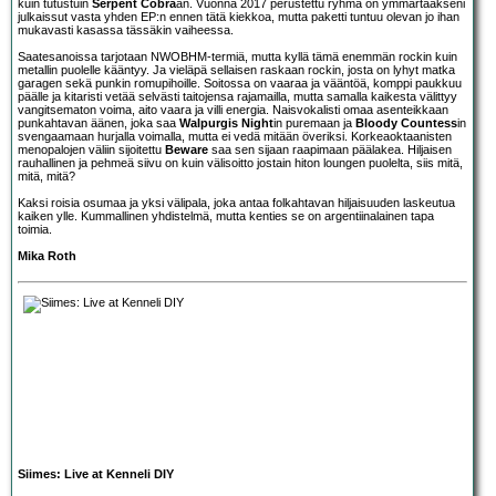
kuin tutustuin
Serpent Cobra
an. Vuonna 2017 perustettu ryhmä on ymmärtääkseni
julkaissut vasta yhden EP:n ennen tätä kiekkoa, mutta paketti tuntuu olevan jo ihan
mukavasti kasassa tässäkin vaiheessa.
Saatesanoissa tarjotaan NWOBHM-termiä, mutta kyllä tämä enemmän rockin kuin
metallin puolelle kääntyy. Ja vieläpä sellaisen raskaan rockin, josta on lyhyt matka
garagen sekä punkin romupihoille. Soitossa on vaaraa ja vääntöä, komppi paukkuu
päälle ja kitaristi vetää selvästi taitojensa rajamailla, mutta samalla kaikesta välittyy
vangitsematon voima, aito vaara ja villi energia. Naisvokalisti omaa asenteikkaan
punkahtavan äänen, joka saa
Walpurgis Night
in puremaan ja
Bloody Countess
in
svengaamaan hurjalla voimalla, mutta ei vedä mitään överiksi. Korkeaoktaanisten
menopalojen väliin sijoitettu
Beware
saa sen sijaan raapimaan päälakea. Hiljaisen
rauhallinen ja pehmeä siivu on kuin välisoitto jostain hiton loungen puolelta, siis mitä,
mitä, mitä?
Kaksi roisia osumaa ja yksi välipala, joka antaa folkahtavan hiljaisuuden laskeutua
kaiken ylle. Kummallinen yhdistelmä, mutta kenties se on argentiinalainen tapa
toimia.
Mika Roth
Siimes: Live at Kenneli DIY