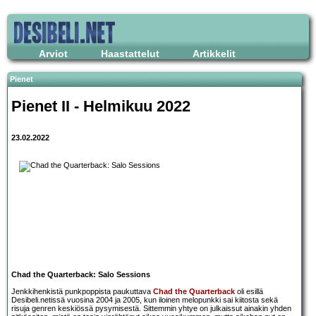
Arviot
Haastattelut
Artikkelit
Pienet
Pienet II - Helmikuu 2022
23.02.2022
Chad the Quarterback: Salo Sessions
Jenkkihenkistä punkpoppista paukuttava
Chad the Quarterback
oli esillä
Desibeli.netissä vuosina 2004 ja 2005, kun iloinen melopunkki sai kiitosta sekä
risuja genren keskiössä pysymisestä. Sittemmin yhtye on julkaissut ainakin yhden