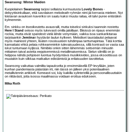
Swansong: Winter Maiden
Kuopiolainen
Swansong
tarjosi sellaista kurmuutusta
Lovely Bones
-
debyyttisinkullaan, että savolaisen melodeath-ryhmän nimi jäi kerrasta mieleen. Nyt
loistavan avauksen kaveriksi on saatu kaksi muuta raitaa, eli talvi puree entistäkin
kylmemmin.
Em. sinkku on itseoikeutettu avausralli, mutta toiseksi sinkuksi taannoin nostettu
Here I Stand
seisoo myös tukevasti omilla jaloillaan. Biisissä on ripaus enemmän
rockia, mutta eivät spandexit vielä lähde venymään, vaikka isoa sankarikitaraa
tarjotaankin
Jemiina
n hyytävän laulun kylkeen. Melodiset taustalaulut pelaavat
myös mainiosti yhteen, lisäten rosoisuuteen tuhdimpaa tarttumapintaa. Tätä korttia
kannattaisi ehkä pelata rohkeamminkin tulevaisuudessa, sillä kontrasti se vasta saa
iskut tuntumaan kyljissä. Nimibiisi onkin sitten lähemmäs seitsemän minuutin
mittainen taival astetta eeppisemmissä metallimaisemissa. Sielun silmillä on jo
helppoa nähdä pohjoisen luontua hyödyntävä musiikkivideo, jossa eksoottisuus on
muutakin kuin silkkaa matkailun edistämistä ja erilaisuuden tavoittelua.
Swansong vaikuttaa valmiilta tapaukselta jo ensimmäisellä EP-levyllään, joten
kunhan pandemiasta päästään irti, niin tässä on jälleen yksi potentiaalinen
metalliviennin artikkeli. Komeasti soi, käy kaikilla sylintereillä ja persoonallisuuttakin
on riittävästi, jotta isossa maailmassa voidaan erottua edukseen.
Mika Roth