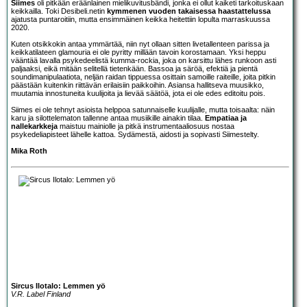
Siimes
oli pitkään eräänlainen mielikuvitusbändi, jonka ei ollut kaiketi tarkoituskaan
keikkailla. Toki Desibeli.netin
kymmenen vuoden takaisessa haastattelussa
ajatusta puntaroitiin, mutta ensimmäinen keikka heitettiin lopulta marraskuussa
2020.
Kuten otsikkokin antaa ymmärtää, niin nyt ollaan sitten livetallenteen parissa ja
keikkatilateen glamouria ei ole pyritty millään tavoin korostamaan. Yksi heppu
vääntää lavalla psykedeelistä kumma-rockia, joka on karsittu lähes runkoon asti
paljaaksi, eikä mitään selitellä tietenkään. Bassoa ja säröä, efektiä ja pientä
soundimanipulaatiota, neljän raidan tippuessa osittain samoille raiteille, joita pitkin
päästään kuitenkin riittävän erilaisiin paikkoihin. Asiansa hallitseva muusikko,
muutamia innostuneita kuulijoita ja lievää säätöä, jota ei ole edes editoitu pois.
Siimes ei ole tehnyt asioista helppoa satunnaiselle kuulijalle, mutta toisaalta: näin
karu ja silottelematon tallenne antaa musiikille ainakin tilaa.
Empatiaa ja
nallekarkkeja
maistuu mainiolle ja pitkä instrumentaaliosuus nostaa
psykedeliapisteet lähelle kattoa. Sydämestä, aidosti ja sopivasti Siimestelty.
Mika Roth
Sircus Ilotalo: Lemmen yö
V.R. Label Finland