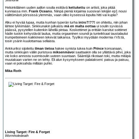
Helsinkiläinen uuden aallon soulia esittävä
kettukettu
on artisti, joka pitää
kunniassa mm.
Frank Ocean
ia. Niinpä pieniä kirjaimia suosivan tekijän ep1 nousi
välittömästi pörssissä ylemmäs, vaan oliko kyseessä lopulta hitti vai kupla?
Alku ei hyvää lupaa, mutta kunhan typerän turha
intro?!??!
on ohitettu, niin johan
lähtee lykkimään. Sinkkunakin julkaistu
mä en malta oottaa
ui soulin syvässä
päässä, pysytellen kuitenkin lähellä pintaa. Koskettimet ja erittäin karsitut soittimet
hädin tuskin kehystävät laulua, mutta orgaaninen soundi ja tunteikkaat taustalaulut
trumpetteineen kaikkineen tekevät taikansa. Tyyliksi myydään modernia r’n’b:tä,
tosin ysärin kuulottamaa sellaista.
Ankkuriksi sijoitettu
ilman tietoa
hakee synista tukea kuin
Prince
konsanaan,
mutta sinkkujen väliin puristuva
miksenmävoi
saattaakin olla se yllättävä pihvi, joka
vie koko annosta suomisoulin uuteen suuntaan. Sääntöjä rikotaan toki, mutta mitäpä
muutakaan varten ne on tehty. Eli alun kysymykseen palatakseni: paisuu ja paisuu,
vaan ei poksahda millään puhki.
Mika Roth
Living Target: Fire & Forget
Wormholedeath