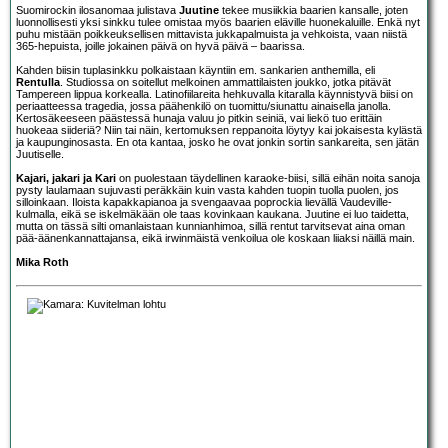
Suomirockin ilosanomaa julistava
Juutine
tekee musiikkia baarien kansalle, joten
luonnollisesti yksi sinkku tulee omistaa myös baarien eläville huonekaluille. Enkä nyt
puhu mistään poikkeuksellisen mittavista jukkapalmuista ja vehkoista, vaan niistä
365-hepuista, joille jokainen päivä on hyvä päivä – baarissa.
Kahden biisin tuplasinkku polkaistaan käyntiin em. sankarien anthemilla, eli
Rentulla
. Studiossa on soitellut melkoinen ammattilaisten joukko, jotka pitävät
Tampereen lippua korkealla. Latinofiilareita hehkuvalla kitaralla käynnistyvä biisi on
periaatteessa tragedia, jossa päähenkilö on tuomittu/siunattu ainaisella janolla.
Kertosäkeeseen päästessä hunaja valuu jo pitkin seiniä, vai liekö tuo erittäin
huokeaa siideriä? Niin tai näin, kertomuksen reppanoita löytyy kai jokaisesta kylästä
ja kaupunginosasta. En ota kantaa, josko he ovat jonkin sortin sankareita, sen jätän
Juutiselle.
Kajari, jakari ja Kari
on puolestaan täydellinen karaoke-biisi, sillä eihän noita sanoja
pysty laulamaan sujuvasti peräkkäin kuin vasta kahden tuopin tuolla puolen, jos
silloinkaan. Iloista kapakkapianoa ja svengaavaa poprockia lievällä Vaudeville-
kulmalla, eikä se iskelmäkään ole taas kovinkaan kaukana. Juutine ei luo taidetta,
mutta on tässä silti omanlaistaan kunnianhimoa, sillä rentut tarvitsevat aina oman
pää-äänenkannattajansa, eikä irwinmäistä venkoilua ole koskaan liiaksi näillä main.
Mika Roth