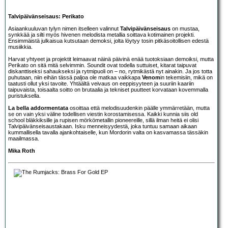
Talvipäivänseisaus: Perikato
Asiaankuuluvan tylyn nimen itselleen valinnut
Talvipäivänseisaus
on mustaa,
synkkää ja silti myös hivenen melodista metallia soittava kotimainen projekti.
Ensimmäistä julkaisua kutsutaan demoksi, jolta löytyy tosin pitkäsoitollisen edestä
musiikkia.
Harvat yhtyeet ja projektit leimaavat näinä päivinä enää tuotoksiaan demoiksi, mutta
Perikato on sitä mitä selvimmin. Soundit ovat todella suttuiset, kitarat taipuvat
diskanttiseksi sahaukseksi ja rytmipuoli on – no, rytmikästä nyt ainakin. Ja jos totta
puhutaan, niin eihän tässä paljoa ole matkaa vaikkapa
Venom
in tekemisiin, mikä on
taatusti ollut yksi tavoite. Yhtäältä veivaus on eeppisyyteen ja suuriin kaariin
taipuvaista, toisaalta soitto on brutaalia ja tekniset puutteet korvataan kovemmalla
puristuksella.
La bella addormentata
osoittaa että melodisuudenkin päälle ymmärretään, mutta
se on vain yksi väline todellisen viestin korostamisessa. Kaikki kunnia siis old
school bläkkiksille ja rupisen mörkömetallin pioneereille, sillä ilman heitä ei olisi
Talvipäivänseisaustakaan. Isku menneisyydestä, joka tuntuu samaan aikaan
kummallisella tavalla ajankohtaiselle, kun Mordorin valta on kasvamassa tässäkin
maailmassa.
Mika Roth