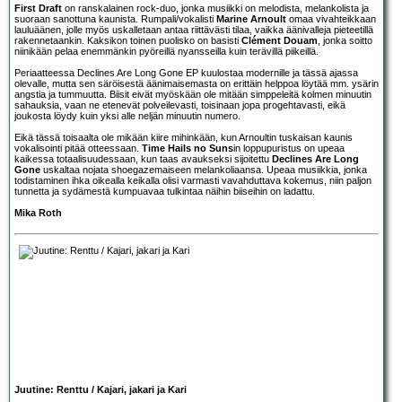
First Draft
on ranskalainen rock-duo, jonka musiikki on melodista, melankolista ja
suoraan sanottuna kaunista. Rumpali/vokalisti
Marine Arnoult
omaa vivahteikkaan
lauluäänen, jolle myös uskalletaan antaa riittävästi tilaa, vaikka äänivalleja pieteetillä
rakennetaankin. Kaksikon toinen puolisko on basisti
Clément Douam
, jonka soitto
niinikään pelaa enemmänkin pyöreillä nyansseilla kuin terävillä piikeillä.
Periaatteessa Declines Are Long Gone EP kuulostaa modernille ja tässä ajassa
olevalle, mutta sen säröisestä äänimaisemasta on erittäin helppoa löytää mm. ysärin
angstia ja tummuutta. Biisit eivät myöskään ole mitään simppeleitä kolmen minuutin
sahauksia, vaan ne etenevät polveilevasti, toisinaan jopa progehtavasti, eikä
joukosta löydy kuin yksi alle neljän minuutin numero.
Eikä tässä toisaalta ole mikään kiire mihinkään, kun Arnoultin tuskaisan kaunis
vokalisointi pitää otteessaan.
Time Hails no Suns
in loppupuristus on upeaa
kaikessa totaalisuudessaan, kun taas avaukseksi sijoitettu
Declines Are Long
Gone
uskaltaa nojata shoegazemaiseen melankoliaansa. Upeaa musiikkia, jonka
todistaminen ihka oikealla keikalla olisi varmasti vavahduttava kokemus, niin paljon
tunnetta ja sydämestä kumpuavaa tulkintaa näihin biiseihin on ladattu.
Mika Roth
Juutine: Renttu / Kajari, jakari ja Kari