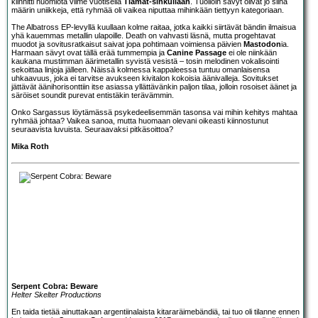
kiinnitti huomiota viime vuotisella
Tiamat-sinkullaan
. Tuolloin sävyt olivat jo siinä
määrin uniikkeja, että ryhmää oli vaikea niputtaa mihinkään tiettyyn kategoriaan.
The Albatross EP-levyllä kuullaan kolme raitaa, jotka kaikki siirtävät bändin ilmaisua
yhä kauemmas metallin ulapoille. Death on vahvasti läsnä, mutta progehtavat
muodot ja sovitusratkaisut saivat jopa pohtimaan voimiensa päivien
Mastodon
ia.
Harmaan sävyt ovat tällä erää tummempia ja
Canine Passage
ei ole niinkään
kaukana mustimman äärimetallin syvistä vesistä – tosin melodinen vokalisointi
sekoittaa linjoja jälleen. Näissä kolmessa kappaleessa tuntuu omanlaisensa
uhkaavuus, joka ei tarvitse avukseen kivitalon kokoisia äänivalleja. Sovitukset
jättävät äänihorisonttiin itse asiassa yllättävänkin paljon tilaa, jolloin rosoiset äänet ja
säröiset soundit purevat entistäkin terävämmin.
Onko Sargassus löytämässä psykedeelisemmän tasonsa vai mihin kehitys mahtaa
ryhmää johtaa? Vaikea sanoa, mutta huomaan olevani oikeasti kiinnostunut
seuraavista luvuista. Seuraavaksi pitkäsoittoa?
Mika Roth
Serpent Cobra: Beware
Helter Skelter Productions
En taida tietää ainuttakaan argentiinalaista kitararäimebändiä, tai tuo oli tilanne ennen