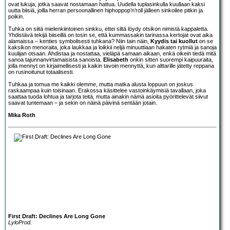
ovat lukuja, jotka saavat nostamaan hattua. Uudella tuplasinkulla kuullaan kaksi
uutta biisiä, joilla herran persoonallinen hiphoppop’n’roll jälleen sinkoilee pitkin ja
poikin.
Tuhka on siitä mielenkiintoinen sinkku, ettei siltä löydy otsikon nimistä kappaletta.
Yhdistävä tekijä biiseillä on tosin se, että kummassakin tarinassa kertojat ovat aika
alamaissa – kenties symbolisesti tuhkana? Niin tain näin,
Kyydis tai kuollut
on se
kaksikon menoraita, joka laukkaa ja loikkii neljä minuuttiaan hakaten rytmiä ja sanoja
kuulijan otsaan. Ahdistaa ja nostattaa, vieläpä samaan aikaan, enkä oikein tiedä mitä
sanoa tajunnanvirtamaisista sanoista.
Elisabeth
onkin sitten suorempi kaipuuraita,
jolla mennyt on kirjaimellisesti ja kaikin tavoin mennyttä, kun alttarille jätetty reppana
on rusinoitunut totaalisesti.
Tuhkaa ja tomua me kaikki olemme, mutta matka alusta loppuun on joskus
raskaampaa kuin toisinaan. Erakossa käsittelee vastoinkäymisiä tavallaan, joka
saattaa tuoda lohtua ja tarjota teitä, mutta ainakin nämä asioita pyörittelevät siivut
saavat tuntemaan – ja sekin on näinä päivinä sentään jotain.
Mika Roth
First Draft: Declines Are Long Gone
LyloProd.