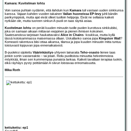
Kamara: Kuvitelman lohtu
Voin sanoa puhtain sydämin, että ilahduin kun
Kamara
tuli vastaan uuden sinkkunsa
kanssa. Vajaan kahden vuoden takainen
Vallan huoneissa EP-levy
juhli bändin
parikymppisiä, mutta ajat eivät olleet tuolloin helppoja. Eivät ne sellaisia kaiketi
nytkään ole, mutta tuoreen sinkun A-puoli on taas täyttä asiaa.
Kuvitelman lohtu
on peräti kuuden minuutin tuolle puolen kurottuva sinkkubiisi,
joka on samaan aikaan mittavan eeppinen ja pienen ihmisen kokoinen.
Saatesanoissa tarjotaan haukattavaksi
Alice in Chains
-koukkua, mutta kyllä
tässä kotoisammassa maisemassa ollaan. Uskallanko sanoa jopa
Kingston Wall
?
Komeasti rakentuva biisi ottaa aikansa, tilansa ja jopa kuuden minuutin mitta tuntuu
toistuvasti loppuvan jopa ennenaikaisesti.
B-puoleksi sijoitettu
Väärinkäsitys
-yhtyeen lainaraita
Teho-osasto
lienee taas
jonkin sortin vastareaktio – tai jotain. Reilu puolitoista minuuttia helvetinmoista
möykkää, ilman sen kummempaa punaista lankaa. Kaiketi tavallaan terapiaa tuokin,
eikä räyhäys pysty peittämään A-siivun loistavaa erinomaisuutta.
Mika Roth
kettukettu: ep1
Soundhill