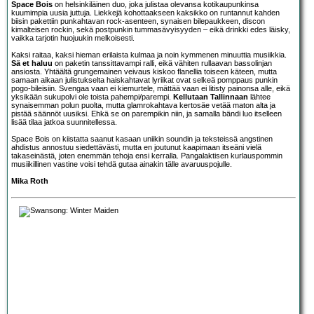
Space Bois
on helsinkiläinen duo, joka julistaa olevansa kotikaupunkinsa
kuumimpia uusia juttuja. Liekkejä kohottaakseen kaksikko on runtannut kahden
biisin pakettiin punkahtavan rock-asenteen, synaisen bilepaukkeen, discon
kimalteisen rockin, sekä postpunkin tummasävyisyyden – eikä drinkki edes läisky,
vaikka tarjotin huojuukin melkoisesti.
Kaksi raitaa, kaksi hieman erilaista kulmaa ja noin kymmenen minuuttia musiikkia.
Sä et haluu
on paketin tanssittavampi ralli, eikä vähiten rullaavan bassolinjan
ansiosta. Yhtäältä grungemainen veivaus kiskoo flanellia toiseen käteen, mutta
samaan aikaan julistukselta haiskahtavat lyriikat ovat selkeä pomppaus punkin
pogo-bileisiin. Svengaa vaan ei kiemurtele, mättää vaan ei litisty painonsa alle, eikä
yksikään sukupolvi ole toista pahempi/parempi.
Kellutaan Tallinnaan
lähtee
synaisemman polun puolta, mutta glamrokahtava kertosäe vetää maton alta ja
pistää säännöt uusiksi. Ehkä se on parempikin niin, ja samalla bändi luo itselleen
lisää tilaa jatkoa suunnitellessa.
Space Bois on kiistatta saanut kasaan uniikin soundin ja teksteissä angstinen
ahdistus annostuu siedettävästi, mutta en joutunut kaapimaan itseäni vielä
takaseinästä, joten enemmän tehoja ensi kerralla. Pangalaktisen kurlauspommin
musiikillinen vastine voisi tehdä gutaa ainakin tälle avaruuspojulle.
Mika Roth