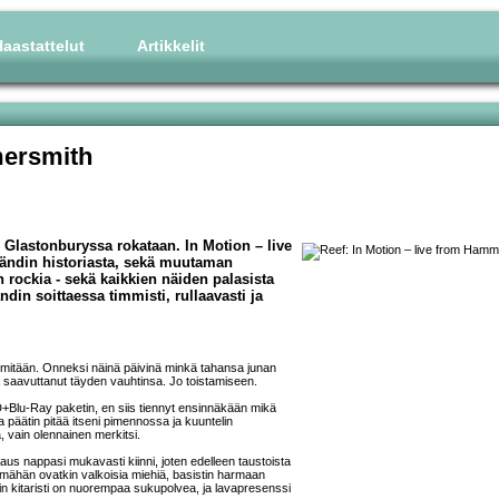
aastattelut
Artikkelit
mersmith
n Glastonburyssa rokataan. In Motion – live
bändin historiasta, sekä muutaman
 rockia - sekä kaikkien näiden palasista
ndin soittaessa timmisti, rullaavasti ja
mitään. Onneksi näinä päivinä minkä tahansa junan
a saavuttanut täyden vauhtinsa. Jo toistamiseen.
D+Blu-Ray paketin, en siis tiennyt ensinnäkään mikä
 päätin pitää itseni pimennossa ja kuuntelin
 vain olennainen merkitsi.
aus nappasi mukavasti kiinni, joten edelleen taustoista
mähän ovatkin valkoisia miehiä, basistin harmaan
ain kitaristi on nuorempaa sukupolvea, ja lavapresenssi