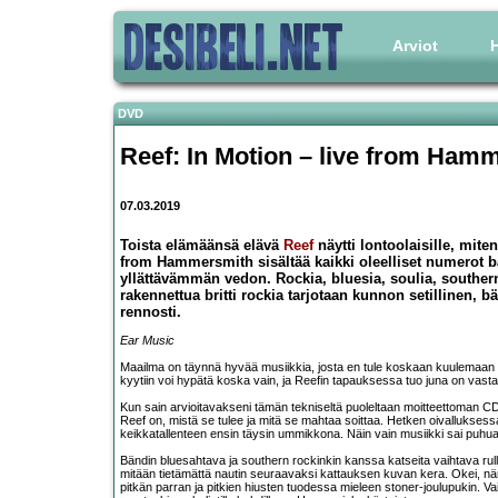
Arviot
H
DVD
Reef: In Motion – live from Ham
07.03.2019
Toista elämäänsä elävä
Reef
näytti lontoolaisille, mite
from Hammersmith sisältää kaikki oleelliset numerot 
yllättävämmän vedon. Rockia, bluesia, soulia, southern
rakennettua britti rockia tarjotaan kunnon setillinen, bä
rennosti.
Ear Music
Maailma on täynnä hyvää musiikkia, josta en tule koskaan kuulemaan 
kyytiin voi hypätä koska vain, ja Reefin tapauksessa tuo juna on vast
Kun sain arvioitavakseni tämän tekniseltä puoleltaan moitteettoman C
Reef on, mistä se tulee ja mitä se mahtaa soittaa. Hetken oivalluksessa
keikkatallenteen ensin täysin ummikkona. Näin vain musiikki sai puhua,
Bändin bluesahtava ja southern rockinkin kanssa katseita vaihtava rull
mitään tietämättä nautin seuraavaksi kattauksen kuvan kera. Okei, nä
pitkän parran ja pitkien hiusten tuodessa mieleen stoner-joulupukin. V