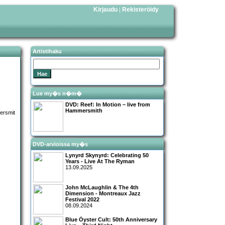
Kirjaudu
Rekisteröidy
|
Artistihaku
Lue my�s n�m�
DVD:
Reef: In Motion – live from
Hammersmith
DVD-arvioissa my�s
Lynyrd Skynyrd: Celebrating 50
Years - Live At The Ryman
13.09.2025
John McLaughlin & The 4th
Dimension - Montreaux Jazz
Festival 2022
08.09.2024
Blue Öyster Cult: 50th Anniversary