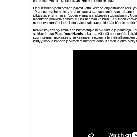
on etenkin vokalistilla kohdillaan. Hmm, mielenkiintoista.
Pieni historian penkominen paljasti, että Reef on englantilainen rock-y
10 vuotta myöhemmin ryhmä otti seuraavat seitsemän vuotta happea, 
julkaissut ensimmäisen ’uuden elämänsä’ aikaisen studioalbumin. Uun
mitenkään poikkeuksellisen suurta asemaa keikalla. Sen sijaan vahv
menestyneimmät sinkut ja jota yleisesti ottaen pidetään bändin merkitt
Keikka käynnistyy ilman sen kummempia hehkutuksia ja pommeja. Toise
sinkkujulkaisu
Place Your Hands
, joka saa väen lämpenemään ja käde
suunnitelmien mukaisesti, raskaampien raitojen ja tunnelmallisempien o
kiihtyy loppua kohden ja viimeiset numerot ovatkin sitten jo yhtä tykitys