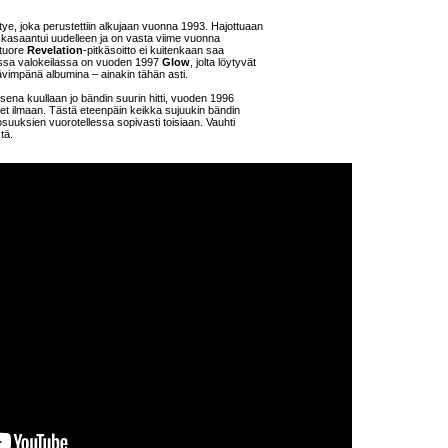
htye, joka perustettiin alkujaan vuonna 1993. Hajottuaan
kasaantui uudelleen ja on vasta viime vuonna
ituore
Revelation
-pitkäsoitto ei kuitenkaan saa
assa valokeilassa on vuoden 1997
Glow
, jolta löytyvät
ävimpänä albumina – ainakin tähän asti.
na kuullaan jo bändin suurin hitti, vuoden 1996
t ilmaan. Tästä eteenpäin keikka sujuukin bändin
suuksien vuorotellessa sopivasti toisiaan. Vauhti
tä.