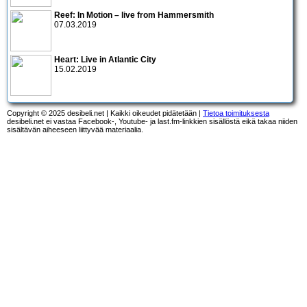
Reef: In Motion – live from Hammersmith
07.03.2019
Heart: Live in Atlantic City
15.02.2019
Copyright © 2025 desibeli.net | Kaikki oikeudet pidätetään |
Tietoa toimituksesta
desibeli.net ei vastaa Facebook-, Youtube- ja last.fm-linkkien sisällöstä eikä takaa niiden
sisältävän aiheeseen liittyvää materiaalia.