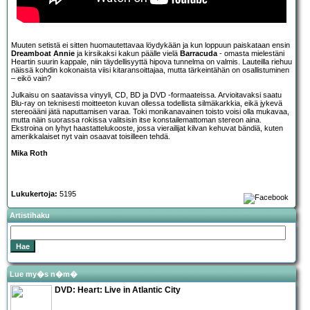
Muuten setistä ei sitten huomautettavaa löydykään ja kun loppuun paiskataan ensin
Dreamboat Annie
ja kirsikaksi kakun päälle vielä
Barracuda
- omasta mielestäni
Heartin suurin kappale, niin täydellisyyttä hipova tunnelma on valmis. Lauteilla riehuu
näissä kohdin kokonaista viisi kitaransoittajaa, mutta tärkeintähän on osallistuminen
– eikö vain?
Julkaisu on saatavissa vinyyli, CD, BD ja DVD -formaateissa. Arvioitavaksi saatu
Blu-ray on teknisesti moitteeton kuvan ollessa todellista silmäkarkkia, eikä jykevä
stereoääni jätä naputtamisen varaa. Toki monikanavainen toisto voisi olla mukavaa,
mutta näin suorassa rokissa valitsisin itse konstailemattoman stereon aina.
Ekstroina on lyhyt haastattelukooste, jossa vierailijat kilvan kehuvat bändiä, kuten
amerikkalaiset nyt vain osaavat toisilleen tehdä.
Mika Roth
Lukukertoja:
5195
Artistihaku
Lue my�s n�m�
DVD:
Heart: Live in Atlantic City