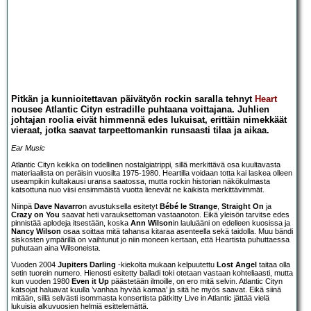
Pitkän ja kunnioitettavan päivätyön rockin saralla tehnyt
Heart
nousee Atlantic Cityn estradille puhtaana voittajana. Juhlien
johtajan roolia eivät himmennä edes lukuisat, erittäin nimekkäät
vieraat, jotka saavat tarpeettomankin runsaasti tilaa ja aikaa.
Ear Music
Atlantic Cityn keikka on todellinen nostalgiatrippi, sillä merkittävä osa kuultavasta
materiaalista on peräisin vuosilta 1975-1980. Heartilla voidaan totta kai laskea olleen
useampikin kultakausi uransa saatossa, mutta rockin historian näkökulmasta
katsottuna nuo viisi ensimmäistä vuotta lienevät ne kaikista merkittävimmät.
Niinpä
Dave Navarro
n avustuksella esitetyt
Bébé le Strange
,
Straight On
ja
Crazy on You
saavat heti varauksettoman vastaanoton. Eikä yleisön tarvitse edes
pinnistää aplodeja itsestään, koska
Ann Wilson
in lauluääni on edelleen kuosissa ja
Nancy Wilson
osaa soittaa mitä tahansa kitaraa asenteella sekä taidolla. Muu bändi
siskosten ympärillä on vaihtunut jo niin moneen kertaan, että Heartista puhuttaessa
puhutaan aina Wilsoneista.
Vuoden 2004
Jupiters Darling
-kiekolta mukaan kelpuutettu
Lost Angel
taitaa olla
setin tuorein numero. Hienosti esitetty balladi toki otetaan vastaan kohteliaasti, mutta
kun vuoden 1980
Even it Up
päästetään ilmoille, on ero mitä selvin. Atlantic Cityn
katsojat haluavat kuulla ’vanhaa hyvää kamaa’ ja sitä he myös saavat. Eikä siinä
mitään, sillä selvästi isommasta konsertista pätkitty Live in Atlantic jättää vielä
lukuisia alkuvuosien helmiä esittelemättä.