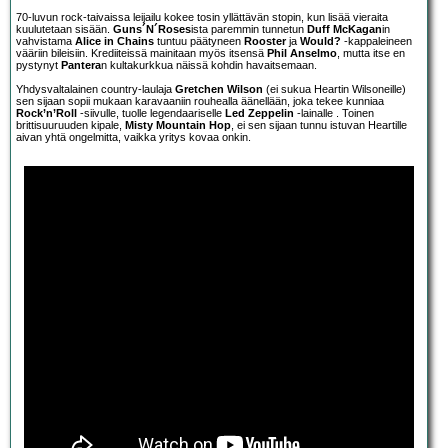
70-luvun rock-taivaissa leijailu kokee tosin yllättävän stopin, kun lisää vieraita
kuulutetaan sisään.
Guns´N´Roses
ista paremmin tunnetun
Duff McKagan
in
vahvistama
Alice in Chains
tuntuu päätyneen
Rooster
ja
Would?
-kappaleineen
vääriin bileisiin. Krediiteissä mainitaan myös itsensä
Phil Anselmo
, mutta itse en
pystynyt
Pantera
n kultakurkkua näissä kohdin havaitsemaan.
Yhdysvaltalainen country-laulaja
Gretchen Wilson
(ei sukua Heartin Wilsoneille)
sen sijaan sopii mukaan karavaaniin rouhealla äänellään, joka tekee kunniaa
Rock’n’Roll
-siivulle, tuolle legendaariselle
Led Zeppelin
-lainalle
. Toinen
brittisuuruuden kipale,
Misty Mountain Hop
, ei sen sijaan tunnu istuvan Heartille
aivan yhtä ongelmitta, vaikka yritys kovaa onkin.