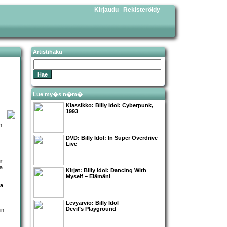
Kirjaudu
Rekisteröidy
|
Artistihaku
Lue my�s n�m�
Klassikko:
Billy Idol: Cyberpunk,
1993
n
DVD:
Billy Idol: In Super Overdrive
Live
r
a
Kirjat:
Billy Idol: Dancing With
Myself – Elämäni
 a
Levyarvio: Billy Idol
Devil’s Playground
in