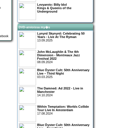
Levyarvio: Billy Idol
a
Kings & Queens of the
Underground
DVD-arvioissa my�s
Lynyrd Skynyrd: Celebrating 50
Years - Live At The Ryman
13.09.2025
John McLaughlin & The 4th
Dimension - Montreaux Jazz
Festival 2022
08.09.2024
Blue Öyster Cult: 50th Anniversary
Live – Third Night
03.03.2025
The Damned: Ad 2022 - Live in
Manchester
14.10.2024
Within Temptation: Worlds Collide
Tour Live In Amsterdam
17.08.2024
Blue Öyster Cult: 50th Anniversary