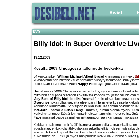
Arviot
H
DVD
Billy Idol: In Super Overdrive Liv
19.12.2009
Kesällä 2009 Chicagossa tallennettu livekeikka.
54 vuotta sitten
William Michael Albert Broad
-nimisenä syntynyt
Bil
vuosikymmenen mittaiseksi venähtäneen levytystaukonsa, kun yllätt
puolestaan kirveensä kiveen
Happy Holidays
-joulualbumillaan, joka
Heinäkuussa 2009 Chicagossa herra Idol pysyi sentään joululauluista irti
mittainen setti pitää sisällään kaksitoista kappaletta, joista suurin os
Very Best of Billy Idol: Idolize Yourself
-kokoelman kolmesta uudesta
Overdrive
, joka rullaa vaivatta eteenpäin. Harmi että kyseisellä kieko
kokonaan kuulematta. Sen sijaan keikka miltei lässähtää paikoilleen 
McGrath
- basso ja
Brian Tichy
- rummut) tuntuu olevan täysin kuuta
korkeimmat nuotit jäävät jo mestarin ulottumattomiin, mutta esiintyjänä 
Face
nojaavat paljossa miehen mittaamattomaan karismaan, joka saa 
Keikka on tallennettu riittävällä kamera-arsenaalilla ja materiaalista on
vuosisataa, ei tiukkoja lähikuviakaan arkailla, eikä moiseen toisaalta o
joskus. Tekniseltä puolelta itse kuvanlaadusta voi antaa myös melkein täy
Kuvasuhde on 1.78:1 ja myös äänipuolella kaikki on kunnossa, kiitos j