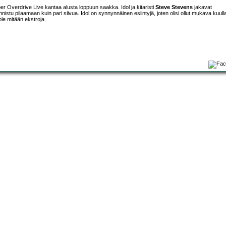
er Overdrive Live kantaa alusta loppuun saakka. Idol ja kitaristi
Steve Stevens
jakavat
istu pilaamaan kuin pari siivua. Idol on synnynnäinen esiintyjä, joten olisi ollut mukava kuull
 ole mitään ekstroja.