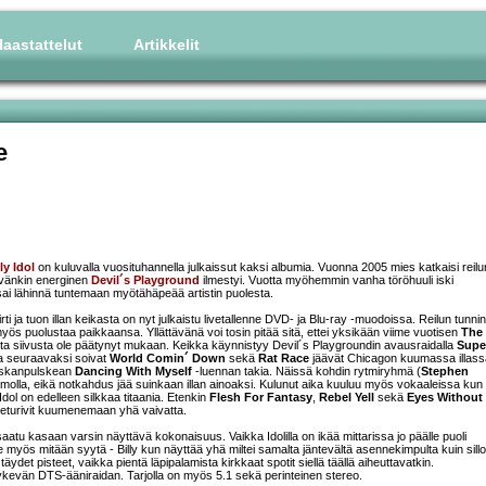
aastattelut
Artikkelit
e
ly Idol
on kuluvalla vuosituhannella julkaissut kaksi albumia. Vuonna 2005 mies katkaisi reilu
ävänkin energinen
Devil´s Playground
ilmestyi. Vuotta myöhemmin vanha töröhuuli iski
 sai lähinnä tuntemaan myötähäpeää artistin puolesta.
 ja tuon illan keikasta on nyt julkaistu livetallenne DVD- ja Blu-ray -muodoissa. Reilun tunnin
a myös puolustaa paikkaansa. Yllättävänä voi tosin pitää sitä, ettei yksikään viime vuotisen
The
 siivusta ole päätynyt mukaan. Keikka käynnistyy Devil´s Playgroundin avausraidalla
Supe
lla seuraavaksi soivat
World Comin´ Down
sekä
Rat Race
jäävät Chicagon kuumassa illass
laiskanpulskean
Dancing With Myself
-luennan takia. Näissä kohdin rytmiryhmä (
Stephen
molla, eikä notkahdus jää suinkaan illan ainoaksi. Kulunut aika kuuluu myös vokaaleissa kun
Idol on edelleen silkkaa titaania. Etenkin
Flesh For Fantasy
,
Rebel Yell
sekä
Eyes Without
eturivit kuumenemaan yhä vaivatta.
 saatu kasaan varsin näyttävä kokonaisuus. Vaikka Idolilla on ikää mittarissa jo päälle puoli
le myös mitään syytä - Billy kun näyttää yhä miltei samalta jäntevältä asennekimpulta kuin sillo
det pisteet, vaikka pientä läpipalamista kirkkaat spotit siellä täällä aiheuttavatkin.
ykevän DTS-ääniraidan. Tarjolla on myös 5.1 sekä perinteinen stereo.