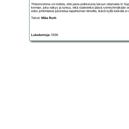
Yhteenvetona voi todeta, että paria poikkeusta lukuun ottamatta In Sup
kemian, joka näkyy ja tuntuu, eikä statisteiksi jäävä rytmiryhmäkään onn
edes jonkinlaista jutustelua tapahtuman tiimoilta, ikävä kyllä kiekolla ei
Teksti:
Mika Roth
Lukukertoja:
5596