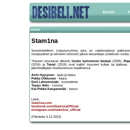
Arviot
H
Artisti
Stam1na
Suomenkielinen ryöpytysryhmä, joka on vakiinnuttanut paikkansa
monipuolinen ja tekninen orkesteri jalosti ulosantiaan yhdeksän vuott
Yhtyeen seuraavat albumit,
Uudet kymmenen käskyä
(2006),
Raj
(2016) ja
Taival
(2018) ovat kaikki myyneet kultaa tai platinaa
jalometallejaan muuttuneessa maailmassa.
Antti Hyyrynen
- laulu ja kitara
Pekka Olkkonen
- kitara
Emil Lähteenmäki
- koskettimet
Teppo Velin
- rummut
Kai-Pekka Kangasmäki
- basso
Linkit:
stam1na.com
facebook.com/Stam1naOfficial
instagram.com/stam1na_official
(Päivitetty 6.12.2023)