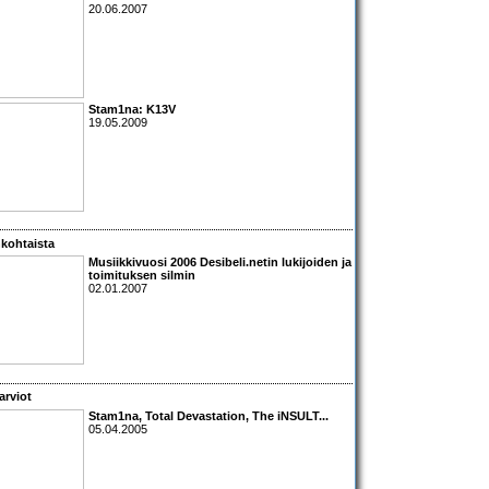
20.06.2007
Stam1na: K13V
19.05.2009
kohtaista
Musiikkivuosi 2006 Desibeli.netin lukijoiden ja
toimituksen silmin
02.01.2007
arviot
Stam1na, Total Devastation, The iNSULT...
05.04.2005