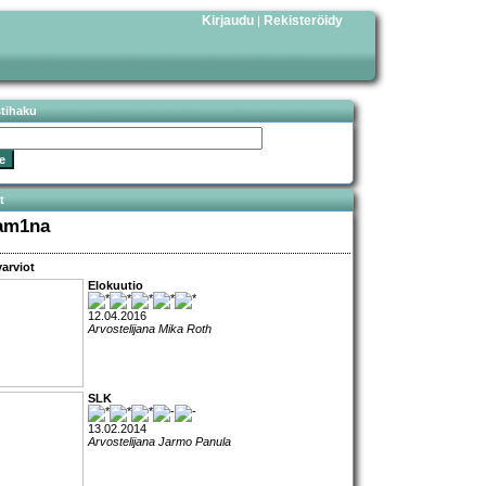
Kirjaudu
Rekisteröidy
|
stihaku
t
am1na
arviot
Elokuutio
12.04.2016
Arvostelijana Mika Roth
SLK
13.02.2014
Arvostelijana Jarmo Panula