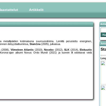
aastattelut
Artikkelit
Arti
 metallipäiden kotimaisena suursuosikkina. Lemillä perustettu energinen,
Jutu
a ennen debyyttialbuminsa,
Stam1na
(2005), julkaisua.
St
a
(2008),
Viimeinen Atlantis
(2010),
Nocebo
(2012),
SLK
(2014),
Elokuutio
. Korona-ajan albumi Novus Ordo Mundi (2021) ja tuorein
X
odottavat vielä
Levy