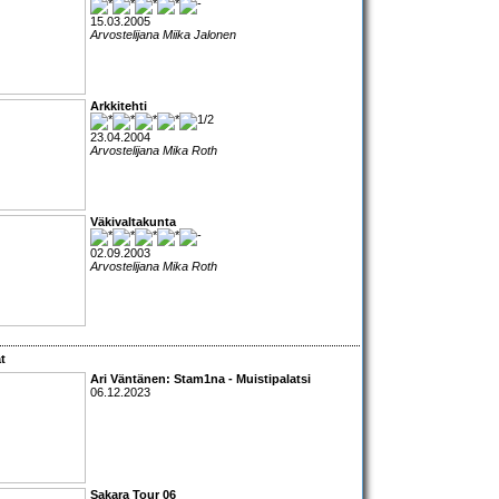
15.03.2005
Arvostelijana Miika Jalonen
Arkkitehti
23.04.2004
Arvostelijana Mika Roth
Väkivaltakunta
02.09.2003
Arvostelijana Mika Roth
at
Ari Väntänen: Stam1na - Muistipalatsi
06.12.2023
Sakara Tour 06