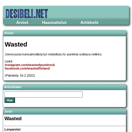
Arviot
Haastattelut
Artikkelit
Artisti
Wasted
Joensuusta kansainvälistynyt melodista hc-punkkia soittava nelikko.
Linkit:
instagram.com/wastedpunkrock
facebook.com/wastedfinland
(Päivitetty 16.2.2022)
Artistihaku
Jutut
Wasted
Levyarviot