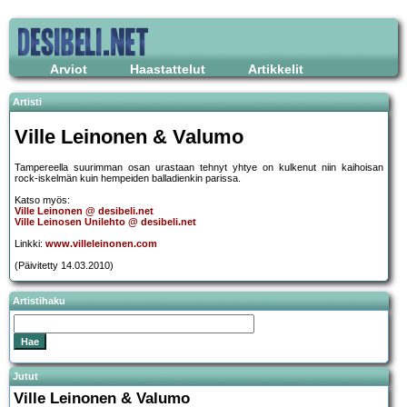
Arviot
Haastattelut
Artikkelit
Artisti
Ville Leinonen & Valumo
Tampereella suurimman osan urastaan tehnyt yhtye on kulkenut niin kaihoisan
rock-iskelmän kuin hempeiden balladienkin parissa.
Katso myös:
Ville Leinonen @ desibeli.net
Ville Leinosen Unilehto @ desibeli.net
Linkki:
www.villeleinonen.com
(Päivitetty 14.03.2010)
Artistihaku
Jutut
Ville Leinonen & Valumo