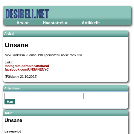
Arviot
Haastattelut
Artikkelit
Artisti
Unsane
New Yorkissa vuonna 1989 perustettu noise rock-trio.
Linkit:
instagram.com/unsaneband
facebook.com/UNSANENYC
(Päivitetty 21.10.2022)
Artistihaku
Jutut
Unsane
Levyarviot