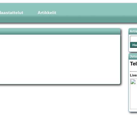
aastattelut
Artikkelit
Arti
Jutu
Te
Live