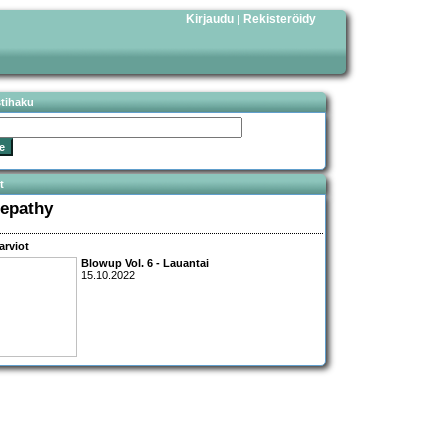
Kirjaudu
Rekisteröidy
|
stihaku
t
lepathy
arviot
Blowup Vol. 6 - Lauantai
15.10.2022