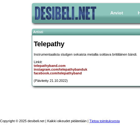
Arviot
H
Artisti
Telepathy
Instrumentaalista sludgen sekaista metallia soittava brittiläinen bändi.
Linkit:
telepathyband.com
instagram.com/telepathybanduk
facebook.com/telepathyband
(Päivitetty 21.10.2022)
Copyright © 2025 desibeli.net | Kaikki oikeudet pidätetään |
Tietoa toimituksesta