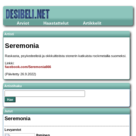
Arviot
Haastattelut
Artikkelit
Artisti
Seremonia
Raskasta, psykedeelistä ja okkkultistista stonerin katkuista rockmetallia suomeksi.
Linkki:
facebook.com/Seremonia666
(Päivitetty 26.9.2022)
Artistihaku
Jutut
Seremonia
Levyarviot
Ihminen