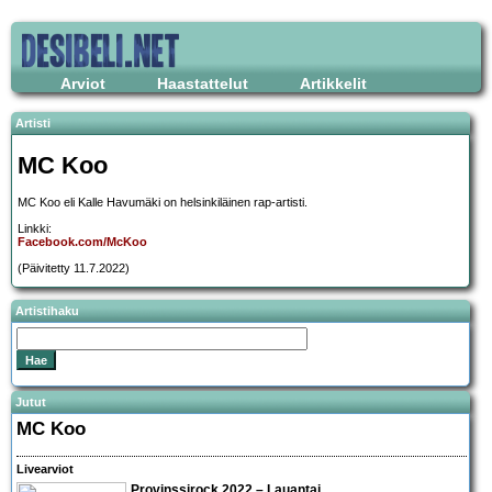
Arviot
Haastattelut
Artikkelit
Artisti
MC Koo
MC Koo eli Kalle Havumäki on helsinkiläinen rap-artisti.
Linkki:
Facebook.com/McKoo
(Päivitetty 11.7.2022)
Artistihaku
Jutut
MC Koo
Livearviot
Provinssirock 2022 – Lauantai