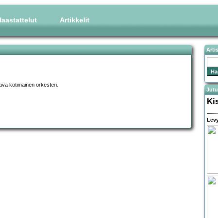
aastattelut
Artikkelit
Arti
aava kotimainen orkesteri.
Jutu
Ki
Levy