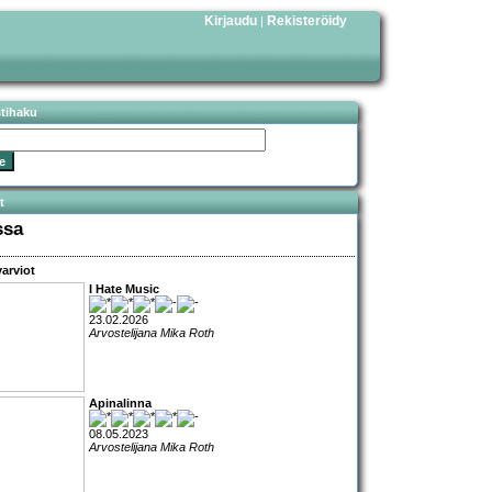
Kirjaudu
Rekisteröidy
|
stihaku
t
ssa
arviot
I Hate Music
23.02.2026
Arvostelijana Mika Roth
Apinalinna
08.05.2023
Arvostelijana Mika Roth