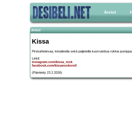
Arviot
H
Artisti
Kissa
Pirskahtelevaa, kimalteella sekä paljeteilla kuorrutettua rokkia pumpp
Linkit:
instagram.com/kissa_rock
facebook.com/kissarocknroll
(Päivitetty 23.2.2026)