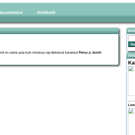
aastattelut
Artikkelit
Arti
und on sama asia kuin monissa rap-liekeissä karaistut
Petos
ja
Jontti
.
Jutu
Ka
Live