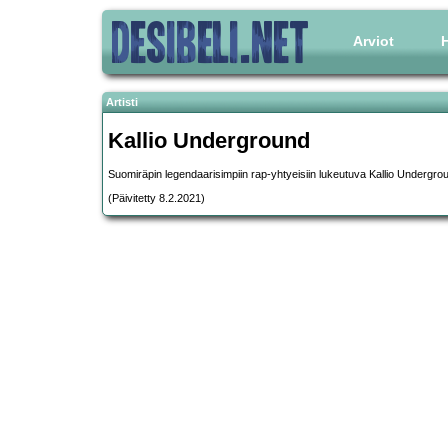
Arviot
H
Artisti
Kallio Underground
Suomiräpin legendaarisimpiin rap-yhtyeisiin lukeutuva Kallio Undergro
(Päivitetty 8.2.2021)