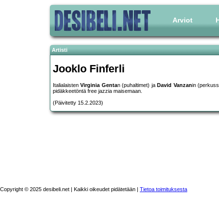
Arviot
H
Artisti
Jooklo Finferli
Italialaisten
Virginia Genta
n (puhaltimet) ja
David Vanzan
in (perkus
pidäkkeetöntä free jazzia maisemaan.
(Päivitetty 15.2.2023)
Copyright © 2025 desibeli.net | Kaikki oikeudet pidätetään |
Tietoa toimituksesta