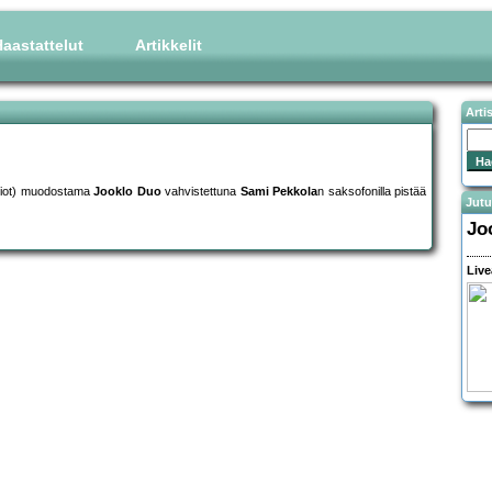
aastattelut
Artikkelit
Arti
siot) muodostama
Jooklo Duo
vahvistettuna
Sami Pekkola
n saksofonilla pistää
Jutu
Joo
Live