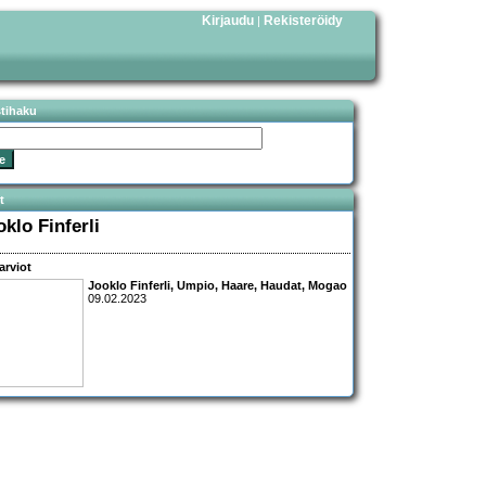
Kirjaudu
Rekisteröidy
|
stihaku
t
klo Finferli
arviot
Jooklo Finferli, Umpio, Haare, Haudat, Mogao
09.02.2023