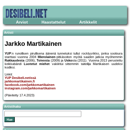
Arviot
Haastattelut
Artikkelit
Artisti
Jarkko Martikainen
YUP
:n runollisen pirullisena äänenä tunnetuksi tullut rocklyyrikko, jonka sooloura
starttasi vuonna 2004
Mierolainen
-pitkäsoiton myötä saaden jatkoa myöhemmin
Rakkaudesta
(2006),
Toivosta
(2009) ja
Usko
sta (2011). Vuonna 2013 perustettu
keikkabändi
Luotetut miehet
vakiintui sittemmin taiteilija Martikaisen uudeksi
kodiksi.
Linkit:
YUP Desibeli.netissä
jarkkomartikainen.fi
facebook.com/jarkkomartikainen
instagram.com/jarkkomartikainen
(Päivitetty 17.4.2023)
Artistihaku