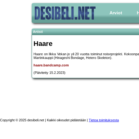
Arviot
H
Artisti
Haare
Haare on Ilkka Vekan jo yli 20 vuotta toiminut noiseprojekti. Kokoonp
Martinkauppi (Hinageshi Bondage, Hetero Skeleton).
haare.bandcamp.com
(Päivitetty 15.2.2023)
Copyright © 2025 desibeli.net | Kaikki oikeudet pidätetään |
Tietoa toimituksesta