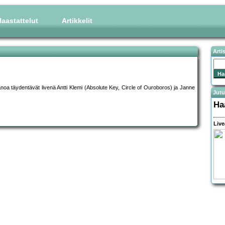
aastattelut
Artikkelit
Arti
anoa täydentävät livenä Antti Klemi (Absolute Key, Circle of Ouroboros) ja Janne
Jutu
Ha
Live