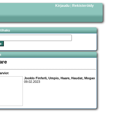
Kirjaudu
Rekisteröidy
|
stihaku
t
are
arviot
Jooklo Finferli, Umpio, Haare, Haudat, Mogao
09.02.2023