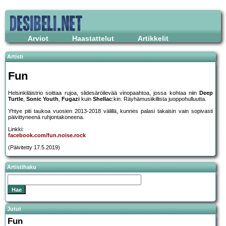
Arviot
Haastattelut
Artikkelit
Artisti
Fun
Helsinkiläistrio soittaa rujoa, slidesäröilevää vinopaahtoa, jossa kohtaa niin
Deep
Turtle
,
Sonic Youth
,
Fugazi
kuin
Shellac
:kin. Räyhämusiikillista juoppohulluutta.
Yhtye piti taukoa vuosien 2013-2018 välillä, kunnes palasi takaisin vain sopivasti
päivittyneenä ruhjontakoneena.
Linkki:
facebook.com/fun.noise.rock
(Päivitetty 17.5.2019)
Artistihaku
Jutut
Fun