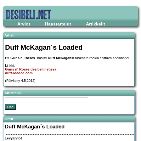
Arviot
Haastattelut
Artikkelit
Artisti
Duff McKagan´s Loaded
Ex-
Guns n' Roses
-basisti
Duff McKagan
in raskasta rockia soittava soolobändi.
Linkki:
Guns n' Roses desibeli.netissä
duff-loaded.com
(Päivitetty 4.5.2012)
Artistihaku
Jutut
Duff McKagan´s Loaded
Levyarviot