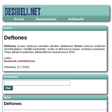
Arviot
Haastattelut
Artikkelit
Artisti
Deftones
Deftones
kuuluu yhdessä samoihin aikoihin aloittaneen
Korn
in kanssa modernin
amerikkalaisen metallin kärkinimiin, mutta on liikkunut jo kauas numetal-vuosistaan.
Yhtye julkaisi kuudennen pitkäsoittonsa toukokuussa 2010.
Linkki:
facebook.com/deftones
(Päivitetty 11.7.2022)
Artistihaku
Jutut
Deftones