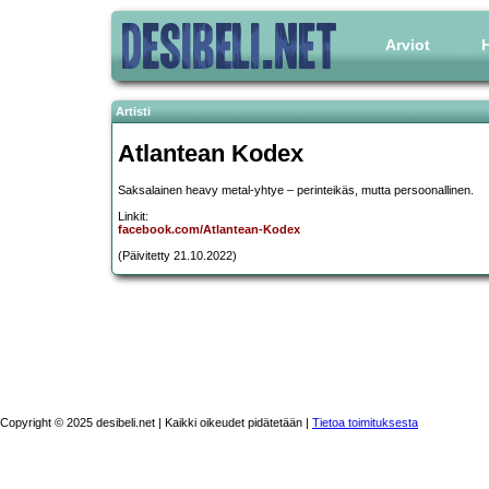
Arviot
H
Artisti
Atlantean Kodex
Saksalainen heavy metal-yhtye – perinteikäs, mutta persoonallinen.
Linkit:
facebook.com/Atlantean-Kodex
(Päivitetty 21.10.2022)
Copyright © 2025 desibeli.net | Kaikki oikeudet pidätetään |
Tietoa toimituksesta