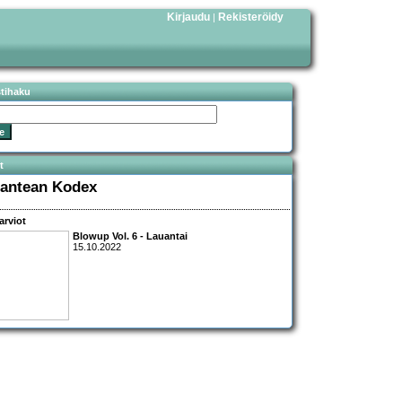
Kirjaudu
Rekisteröidy
|
stihaku
t
lantean Kodex
arviot
Blowup Vol. 6 - Lauantai
15.10.2022