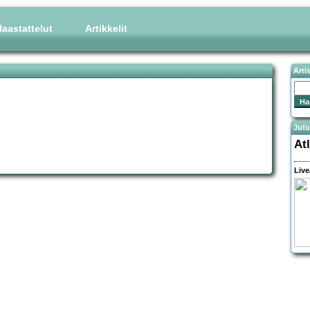
aastattelut
Artikkelit
Arti
Jutu
At
Live