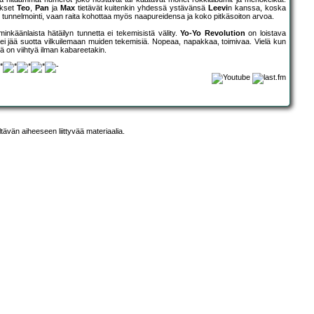
jekset
Teo
,
Pan
ja
Max
tietävät kuitenkin yhdessä ystävänsä
Leevi
n kanssa, koska
en’ tunnelmointi, vaan raita kohottaa myös naapureidensa ja koko pitkäsoiton arvoa.
nkäänlaista hätäilyn tunnetta ei tekemisistä välity.
Yo-Yo Revolution
on loistava
i jää suotta vilkuilemaan muiden tekemisiä. Nopeaa, napakkaa, toimivaa. Vielä kun
 on viihtyä ilman kabareetakin.
ltävän aiheeseen liittyvää materiaalia.