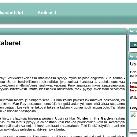
aastattelut
Artikkelit
Arti
Cabaret
Artis
Us
Hels
punk
yhyt. Verkkokeskeisessä maailmassa syntyy myös helposti ongelmia, kun samaa
sut Us on helsinkiläinen rock-nelikko, joka soittaa klassista ja vauhtia suosivaa
Linki
ttivetoinen rhythm'n'blues räiskyvät vapaina. Punk mainitaan myös saatesanoissa,
inst
yykin kiitettävästi, mutta klassiseksi miellettävä rock pysyy mielestäni selvimmin
face
(Päi
kuuttavan aidolta ja alkuperäiseltä. Eli kun kaikki palaset loksahtavat paikoilleen, en
kössinkku
Man Ray
porautuu menevällä hengellä asian ytimeen, eikä aikaa suttaannu
hien pintaan, koskettimet takovat tukea ja kaiken kruunaa huuliharppusoolo. Tämähän
Levy
ten keskinäinen tasapaino.
 löytyy yllätyksiä toisensa perään. Uusin sinkku
Murder in the Garden
räyhää
miin, mutta lataus pysyy ja oikeastaan vain kasvaa piikkihetkien välissä. Avarampia
eteenpäin painuva noja ei koskaan kaadu naamalleen. Toki lähellä käydään pariinkin
on nokkeluus pelastavat yhtyeen joka kerta.
ka hitaammat numerot joko nostavat tai kaatavat monet rokkialbumit ja menokeikat.