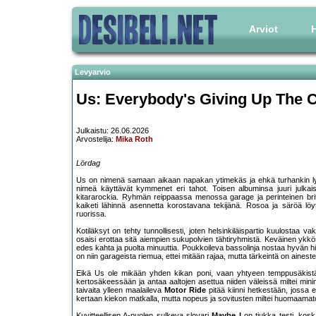
Arviot
H
Levyarvio
Us: Everybody's Giving Up The 
Julkaistu: 26.06.2026
Arvostelija:
Mika Roth
Lördag
Us on nimenä samaan aikaan napakan ytimekäs ja ehkä turhankin l
nimeä käyttävät kymmenet eri tahot. Toisen albuminsa juuri julkais
kitararockia. Ryhmän reippaassa menossa garage ja perinteinen bri
kaiketi lähinnä asennetta korostavana tekijänä. Rosoa ja säröä löyt
ruorissa.
Kotiläksyt on tehty tunnollisesti, joten helsinkiläispartio kuulostaa va
osaisi erottaa sitä aiempien sukupolvien tähtiryhmistä. Keväinen yk
edes kahta ja puolta minuuttia. Poukkoileva bassolinja nostaa hyvän 
on niin garageista riemua, ettei mitään rajaa, mutta tärkeintä on aines
Eikä Us ole mikään yhden kikan poni, vaan yhtyeen temppusäkistä
kertosäkeessään ja antaa aaltojen asettua niiden väleissä miltei mini
taivaita ylleen maalaileva
Motor Ride
pitää kiinni hetkestään, jossa 
kertaan kiekon matkalla, mutta nopeus ja sovitusten miltei huomaamat
Kuvitteellisen A-puolen sulkeva slovari
Maybe I
on tiukka testi, kos