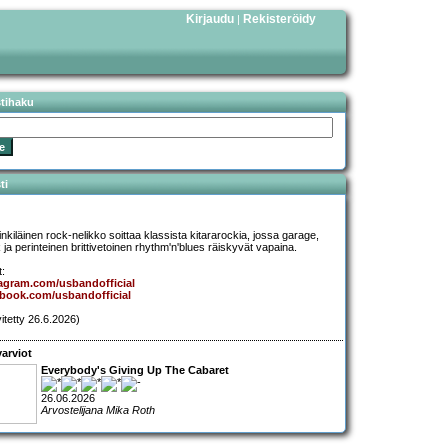
Kirjaudu
Rekisteröidy
|
stihaku
ti
inkiläinen rock-nelikko soittaa klassista kitararockia, jossa garage,
 ja perinteinen brittivetoinen rhythm'n'blues räiskyvät vapaina.
t:
agram.com/usbandofficial
book.com/usbandofficial
vitetty 26.6.2026)
arviot
Everybody's Giving Up The Cabaret
26.06.2026
Arvostelijana Mika Roth