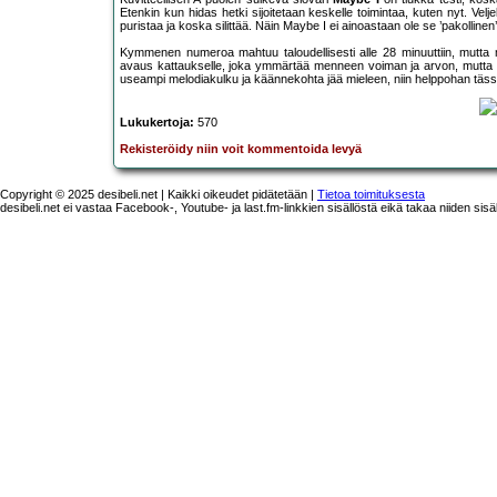
Etenkin kun hidas hetki sijoitetaan keskelle toimintaa, kuten nyt. Vel
puristaa ja koska silittää. Näin Maybe I ei ainoastaan ole se ’pakollin
Kymmenen numeroa mahtuu taloudellisesti alle 28 minuuttiin, mutta mi
avaus kattaukselle, joka ymmärtää menneen voiman ja arvon, mutta e
useampi melodiakulku ja käännekohta jää mieleen, niin helppohan tässä
Lukukertoja:
570
Rekisteröidy niin voit kommentoida levyä
Copyright © 2025 desibeli.net | Kaikki oikeudet pidätetään |
Tietoa toimituksesta
desibeli.net ei vastaa Facebook-, Youtube- ja last.fm-linkkien sisällöstä eikä takaa niiden sisä