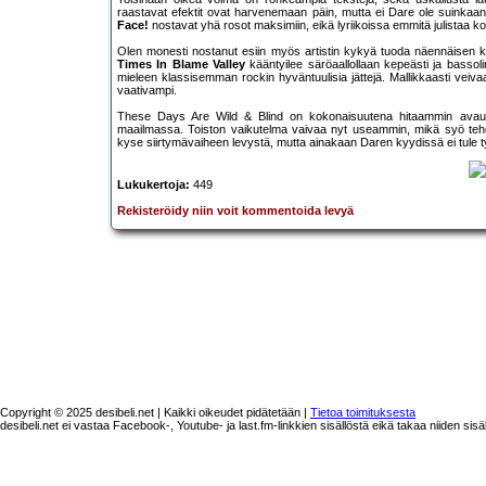
raastavat efektit ovat harvenemaan päin, mutta ei Dare ole suinkaan 
Face!
nostavat yhä rosot maksimiin, eikä lyriikoissa emmitä julistaa kov
Olen monesti nostanut esiin myös artistin kykyä tuoda näennäisen 
Times In Blame Valley
kääntyilee säröaallollaan kepeästi ja bassol
mieleen klassisemman rockin hyväntuulisia jättejä. Mallikkaasti vei
vaativampi.
These Days Are Wild & Blind on kokonaisuutena hitaammin avautu
maailmassa. Toiston vaikutelma vaivaa nyt useammin, mikä syö tehoja
kyse siirtymävaiheen levystä, mutta ainakaan Daren kyydissä ei tule t
Lukukertoja:
449
Rekisteröidy niin voit kommentoida levyä
Copyright © 2025 desibeli.net | Kaikki oikeudet pidätetään |
Tietoa toimituksesta
desibeli.net ei vastaa Facebook-, Youtube- ja last.fm-linkkien sisällöstä eikä takaa niiden sisä