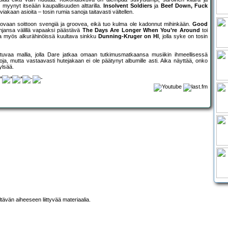
myynyt itseään kaupallisuuden alttarilla.
Insolvent Soldiers
ja
Beef Down, Fuck
iakaan asioita – tosin rumia sanoja taitavasti vältellen.
kovaan soittoon svengiä ja groovea, eikä tuo kulma ole kadonnut mihinkään.
Good
injansa välillä vapaaksi päästävä
The Days Are Longer When You’re Around
toi
vaa myös alkurähinöissä kuultava sinkku
Dunning-Kruger on HI
, jolla syke on tosin
vaa mallia, jolla Dare jatkaa omaan tutkimusmatkaansa musiikin ihmeellisessä
, mutta vastaavasti hutejakaan ei ole päätynyt albumille asti. Aika näyttää, onko
ylsää.
ltävän aiheeseen liittyvää materiaalia.