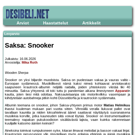
Arviot
Haastattelut
Artikkelit
Levyarvio
Saksa: Snooker
Julkaistu: 16.06.2026
Arvostelija:
Mika Roth
Wooden Sherpa
Snooker on yksi biljardin muodoista. Saksa on puolestaan vakaa ja vauras valtio
Euroopan sydämessä. Musiikillisesti nämä kaksi nimeä kohtaavat arvioitavaksi
saapuneen krautrock-albumin neljällä raidalla, joiden yhteiskesto viistää liki 40
minuuttia. Saksa yhtyeenä oli toki tuttu jo pandemian aikana ilmestyneen
Apparat
in
kautta, joten tiesi mitä odottaa. Naksautetaanpa siis motorikvilkku vasempaan ja
kiihdytetään autobahneja pitkin kohti Düsseldorfia ja krautrockin sydänmaita.
Albumin teemana on snooker, johon Saksa-yhtyeen primus motor
Matias Helmikuu
ihastui kuuleman mukaan pari vuotta sitten. Vihreällä veralla liukuvat pallot ovat
tavallaan kauniita ja niiden loksahtelevat äänet saattavat näyttäytyä suoranaisena
musiikkia korville, jotka kauneuden siitä voivat löytää. Snooker on instrumentaalinen
teemalevy napakan pukukoodiston sisältävästä lajista, vaan kuinka rakennetaan
kuulijalle katsomo äänten keinoin?
Aineksina toimivat rumpukoneen syke, kitaran ilmavat melodiat ja basson vakaat linjat.
Krautrockin perusrungon ylle ripsotellaan myös erilaisia efektejä ja ääniä musiikkia