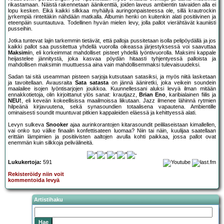
rikastamaan. Näistä rakennetaan äänikenttiä, joiden laveus ambientin taivaiden alla ei
lopu kesken. Eikä kaikki silkkaa myhäilyä auringonpaisteessa ole, sillä krautrockin
jyrkempiä rinteitäkin nähdään matkalla. Albumin henki on kuitenkin alati positiivinen ja
eteenpäin suuntautuva. Todellinen hyvän mielen levy, jolla pallot vierähtävät kauniisti
pusseihin.
Jotka tuntevat lajin tarkemmin tietävät, että palloja pussitetaan isolla pelipöydällä ja jos
kaikki pallot saa pussitettua yhdellä vuorolla oikeassa järjestyksessä voi saavuttaa
Maksimi
n, eli korkeimmat mahdolliset pisteet yhdellä lyöntivuorolla. Maksimi kappale
heijastelee jännitystä, joka kasvaa pöydän hitaasti tyhjentyessä palloista ja
mahdollisen maksimin muuttuessa aina vain mahdollisemmaksi tulevaisuudeksi.
Sadan tai sitä useamman pisteen sarjoja kutsutaan satasiksi, ja myös niitä lasketaan
ja tavoitellaan. Avausraita
Sata satasta
on jännä ääniretki, joka veikein soundein
maalailee isojen lyöntisarjojen joukkoa. Kuunnellessani aluksi levyä ilman mitään
ennakkotietoja, olin kirjoittanut ylös sanat: krautjazz,
Brian Eno
, karibialainen fiilis ja
NEU!
, eli keveän kokeellisissa maailmoissa liikutaan. Jazz ilmenee lähinnä rytmien
hilpeänä kirjavuutena, sekä synasoundien totaalisena vapautena. Ambientille
ominaisesti soundit muuntuvat pitkien kappaleiden eläessä ja kehittyessä alati.
Levyn sulkeva
Snooker
ajaa aurinkorantojen kitarasoundit peililaseistaan kimallellen,
vai onko tuo välke finaalin konfettisateen luomaa? Niin tai näin, kuulijaa saatellaan
erittäin lämpimien ja positiivisten aaltojen avulla kohti paikkaa, jossa pallot ovat
enemmän kuin silkkoja pelivälineitä.
Lukukertoja:
591
Rekisteröidy niin voit
kommentoida levyä
Artistihaku