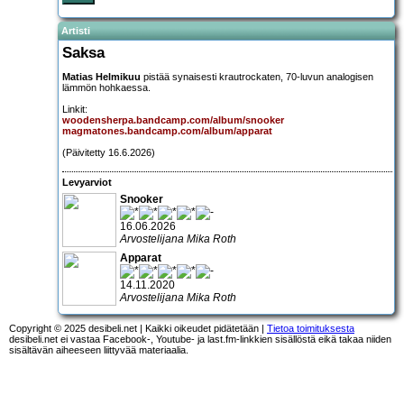
Artisti
Saksa
Matias Helmikuu
pistää synaisesti krautrockaten, 70-luvun analogisen
lämmön hohkaessa.
Linkit:
woodensherpa.bandcamp.com/album/snooker
magmatones.bandcamp.com/album/apparat
(Päivitetty 16.6.2026)
Levyarviot
Snooker
16.06.2026
Arvostelijana Mika Roth
Apparat
14.11.2020
Arvostelijana Mika Roth
Copyright © 2025 desibeli.net | Kaikki oikeudet pidätetään |
Tietoa toimituksesta
desibeli.net ei vastaa Facebook-, Youtube- ja last.fm-linkkien sisällöstä eikä takaa niiden
sisältävän aiheeseen liittyvää materiaalia.