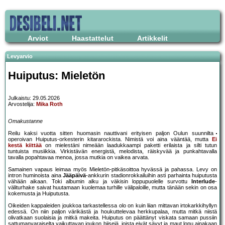
Arviot
Haastattelut
Artikkelit
Levyarvio
Huiputus: Mieletön
Julkaistu: 29.05.2026
Arvostelija:
Mika Roth
Omakustanne
Reilu kaksi vuotta sitten huomasin nauttivani erityisen paljon Oulun suunnilta
operoivan Huiputus-orkesterin kitararockista. Nimistä voi aina vääntää, mutta
Ei
kestä kiittää
on mielestäni nimeään laadukkaampi paketti erilaista ja silti tutun
tuntuista musiikkia. Virkistävän energistä, melodista, räiskyvää ja punkahtavalla
tavalla popahtavaa menoa, jossa mutkia on vaikea arvata.
Samainen vapaus leimaa myös Mieletön-pitkäsoittoa hyvässä ja pahassa. Levy on
intron huminoista aina
Jääpäivä
-ankkurin stadionrokkailuihin asti parhainta huiputusta
vähään aikaan. Toki albumin alku ja väkisin loppupuolelle survottu
Interlude
-
väliturhake saivat huutamaan kuolemaa turhille välipaloille, mutta tänään sekin on osa
kokemusta ja Huiputusta.
Oikeiden kappaleiden joukkoa tarkastellessa olo on kuin liian mittavan irtokarkkihyllyn
edessä. On niin paljon värikästä ja houkuttelevaa herkkupalaa, mutta mitkä niistä
olivatkaan suolaisia ja mitkä makeita. Huiputus on päättänyt viskata samaan pussiin
sattumanvaraiselta vaikuttavan joukon biisejä, joista eivät sävyt ja maut lopu ainakaan