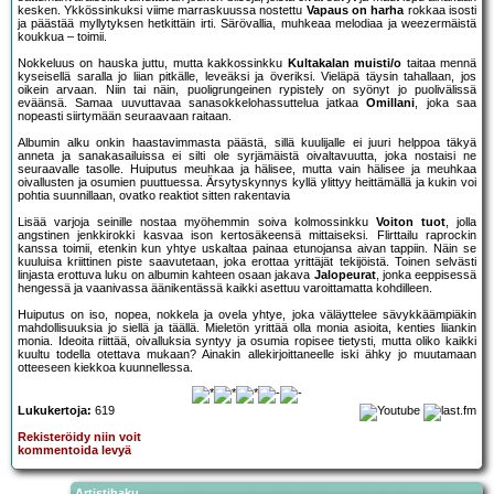
kesken. Ykkössinkuksi viime marraskuussa nostettu
Vapaus on harha
rokkaa isosti
ja päästää myllytyksen hetkittäin irti. Särövallia, muhkeaa melodiaa ja weezermäistä
koukkua – toimii.
Nokkeluus on hauska juttu, mutta kakkossinkku
Kultakalan muisti/o
taitaa mennä
kyseisellä saralla jo liian pitkälle, leveäksi ja överiksi. Vieläpä täysin tahallaan, jos
oikein arvaan. Niin tai näin, puoligrungeinen rypistely on syönyt jo puolivälissä
eväänsä. Samaa uuvuttavaa sanasokkelohassuttelua jatkaa
Omillani
, joka saa
nopeasti siirtymään seuraavaan raitaan.
Albumin alku onkin haastavimmasta päästä, sillä kuulijalle ei juuri helppoa täkyä
anneta ja sanakasailuissa ei silti ole syrjämäistä oivaltavuutta, joka nostaisi ne
seuraavalle tasolle. Huiputus meuhkaa ja hälisee, mutta vain hälisee ja meuhkaa
oivallusten ja osumien puuttuessa. Ärsytyskynnys kyllä ylittyy heittämällä ja kukin voi
pohtia suunnillaan, ovatko reaktiot sitten rakentavia
Lisää varjoja seinille nostaa myöhemmin soiva kolmossinkku
Voiton tuot
, jolla
angstinen jenkkirokki kasvaa ison kertosäkeensä mittaiseksi. Flirttailu raprockin
kanssa toimii, etenkin kun yhtye uskaltaa painaa etunojansa aivan tappiin. Näin se
kuuluisa kriittinen piste saavutetaan, joka erottaa yrittäjät tekijöistä. Toinen selvästi
linjasta erottuva luku on albumin kahteen osaan jakava
Jalopeurat
, jonka eeppisessä
hengessä ja vaanivassa äänikentässä kaikki asettuu varoittamatta kohdilleen.
Huiputus on iso, nopea, nokkela ja ovela yhtye, joka väläyttelee sävykkäämpiäkin
mahdollisuuksia jo siellä ja täällä. Mieletön yrittää olla monia asioita, kenties liiankin
monia. Ideoita riittää, oivalluksia syntyy ja osumia ropisee tietysti, mutta oliko kaikki
kuultu todella otettava mukaan? Ainakin allekirjoittaneelle iski ähky jo muutamaan
otteeseen kiekkoa kuunnellessa.
Lukukertoja:
619
Rekisteröidy niin voit
kommentoida levyä
Artistihaku