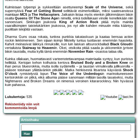
Kulmistaan tylpempi ja sykkeeltään asettuneempi
Scale of the Universe
, sekä
supernykivä
Fear of Getting Bored
selittävät esimerkeillään, miksi saatesanoissa
mainitaan
MC5
ja
The Hellacopters
. Jatkaisin listaa myös etenkin jälkimmäisen biisin
osalta
Queens Of The Stone Age
n nimellä, enkä todellakaan vinoile kenellekään niin
sanoessani. Sinkkujen joukosta
King of Action Rock
pitää myös mainita
vaarallisimpien taistelukärkien joukossa, jos nyt alle kahden minuutin mitta kääntyy
puolittain tekijöitä vastaan.
Dharma Guns osaa rokata, tunkea punkkia takataskuun ja kaataa bensaa action
rockin liekkimereen. Sen sijaan iisimpi fiilistelty tuntuu tuottavan enemmän haasteita.
Kahvit meinasivat läikkyä rinnuksille, kun luin laiskan altsurockballadi
Black Gloud
in
vertailuista
Stairway to Heaven
iin. Okei, otsikoita pitää saada ja ukkonenkin jyrisee
biisin taustalla, mutta kyllä tämä enemmän
November Rain
-osastoa taitaa olla.
Kuinka ollakaan, huomattavasti varteenotettavampaa materiaalia syntyy, kun puristus
hellittää. Kertojan kehon kolhuista kertova
Bruised Body and a Broken Knee
on
ihan perus bluesrokkia, mutta isolla sydämellä – ja taustan virnuilevalla jullikuorolla –
pääsee toisinaan yllättävänkin pitkälle. Matka henkisestä litsarista käyvästä
Shock
O'clock
rymistelystä lopun
The Voice of the Underdogs
in marinoituneeseen
kertsirokkiin on pitkä, eikä albumia pääse sanomaan millään tasolla tasaiseksi, mutta
Nightmares and Broken Dreams on nimensä veroinen kitararocklevy. Niin hyvässä
kuin pahassa.
Lukukertoja:
535
Rekisteröidy niin voit
kommentoida levyä
Artistihaku