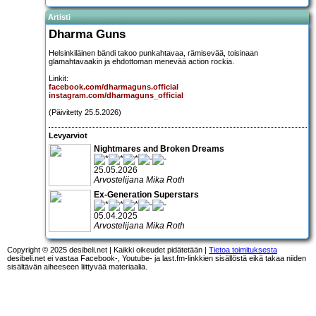
Artisti
Dharma Guns
Helsinkiläinen bändi takoo punkahtavaa, rämisevää, toisinaan
glamahtavaakin ja ehdottoman menevää action rockia.
Linkit:
facebook.com/dharmaguns.official
instagram.com/dharmaguns_official
(Päivitetty 25.5.2026)
Levyarviot
Nightmares and Broken Dreams
25.05.2026
Arvostelijana Mika Roth
Ex-Generation Superstars
05.04.2025
Arvostelijana Mika Roth
Copyright © 2025 desibeli.net | Kaikki oikeudet pidätetään |
Tietoa toimituksesta
desibeli.net ei vastaa Facebook-, Youtube- ja last.fm-linkkien sisällöstä eikä takaa niiden
sisältävän aiheeseen liittyvää materiaalia.