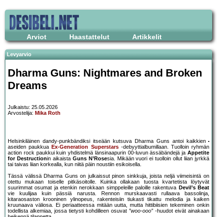
Arviot
Haastattelut
Artikkelit
Levyarvio
Dharma Guns: Nightmares and Broken
Dreams
Julkaistu: 25.05.2026
Arvostelija:
Mika Roth
Helsinkiläinen dandy-punkbändiksi itseään kutsuva Dharma Guns antoi kaikkien
aseiden paukkua
Ex-Generation Superstars
-debyyttialbumillaan. Tuolloin ryhmän
action rock paukkui kuin yhdistelmä länsinaapurin 00-luvun ässäbändejä ja
Appetite
for Destruction
in aikaista
Guns N’Rose
sia. Mikään vuori ei tuolloin ollut liian jyrkkä
tai taivas liian korkealla, kun niitä päin noustiin esikoisella.
Tässä välissä Dharma Guns on julkaissut pinon sinkkuja, joista neljä viimeisintä on
otettu mukaan toiselle pitkäsoitolle. Kuinka ollakaan tuosta kvartetista löytyvät
suurimmat osumat ja etenkin nerokkaan simppeleille paloille rakentuva
Devil’s Beat
vie kuulijaa kuin pässiä narusta. Rennon murskaavasti rullaava bassolinja,
kitaraosaston krooninen ylinopeus, rakenteisiin tiukasti tikattu melodia ja kaiken
kruunaava väliosa. Ei periaatteessa mitään uutta, mutta hittibiisien tekeminen onkin
todellista alkemiaa, jossa tietysti kohdilleen osuvat
”woo-ooo”
-huudot eivät ainakaan
heikennä tilannetta.