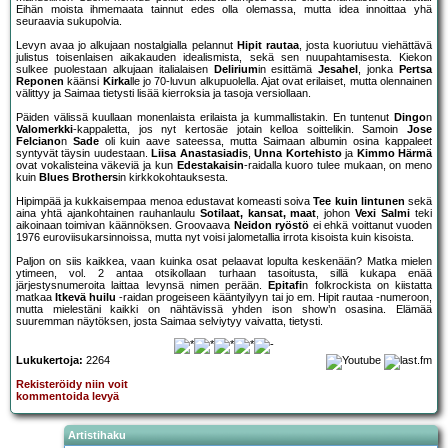
Eihän moista ihmemaata tainnut edes olla olemassa, mutta idea innoittaa yhä
seuraavia sukupolvia.
Levyn avaa jo alkujaan nostalgialla pelannut
Hipit rautaa
, josta kuoriutuu viehättävä
julistus toisenlaisen aikakauden idealismista, sekä sen nuupahtamisesta. Kiekon
sulkee puolestaan alkujaan italialaisen
Delirium
in esittämä
Jesahel
, jonka
Pertsa
Reponen
käänsi
Kirka
lle jo 70-luvun alkupuolella. Ajat ovat erilaiset, mutta olennainen
välittyy ja Saimaa tietysti lisää kierroksia ja tasoja versiollaan.
Päiden välissä kuullaan monenlaista erilaista ja kummallistakin. En tuntenut
Dingo
n
Valomerkki
-kappaletta, jos nyt kertosäe jotain kelloa soittelikin. Samoin
Jose
Felciano
n
Sade
oli kuin aave sateessa, mutta Saimaan albumin osina kappaleet
syntyvät täysin uudestaan.
Liisa Anastasiadis
,
Unna Kortehisto
ja
Kimmo Härmä
ovat vokalisteina väkeviä ja kun
Edestakaisin
-raidalla kuoro tulee mukaan, on meno
kuin
Blues Brothers
in kirkkokohtauksesta.
Hipimpää ja kukkaisempaa menoa edustavat komeasti soiva
Tee kuin lintunen
sekä
aina yhtä ajankohtainen rauhanlaulu
Sotilaat, kansat, maat
, johon
Vexi Salmi
teki
aikoinaan toimivan käännöksen. Groovaava
Neidon ryöstö
ei ehkä voittanut vuoden
1976 euroviisukarsinnoissa, mutta nyt voisi jalometallia irrota kisoista kuin kisoista.
Paljon on siis kaikkea, vaan kuinka osat pelaavat lopulta keskenään? Matka mielen
ytimeen, vol. 2 antaa otsikollaan turhaan tasoitusta, sillä kukapa enää
järjestysnumeroita laittaa levynsä nimen perään.
Epitafi
n folkrockista on kiistatta
matkaa
Itkevä huilu
-raidan progeiseen kääntyilyyn tai jo em. Hipit rautaa -numeroon,
mutta mielestäni kaikki on nähtävissä yhden ison show’n osasina. Elämää
suuremman näytöksen, josta Saimaa selviytyy vaivatta, tietysti.
Lukukertoja:
2264
Rekisteröidy niin voit
kommentoida levyä
Artistihaku