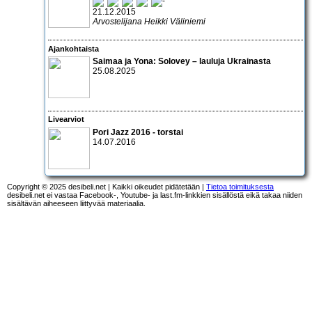
21.12.2015
Arvostelijana Heikki Väliniemi
Ajankohtaista
Saimaa ja Yona: Solovey – lauluja Ukrainasta
25.08.2025
Livearviot
Pori Jazz 2016 - torstai
14.07.2016
Copyright © 2025 desibeli.net | Kaikki oikeudet pidätetään |
Tietoa toimituksesta
desibeli.net ei vastaa Facebook-, Youtube- ja last.fm-linkkien sisällöstä eikä takaa niiden
sisältävän aiheeseen liittyvää materiaalia.