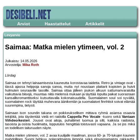
Arviot
Haastattelut
Artikkelit
Levyarvio
Saimaa: Matka mielen ytimeen, vol. 2
Julkaistu: 14.05.2026
Arvostelija:
Mika Roth
Lördag
Saimaa on tehnyt lainaamisesta kauneutta korostavaa taidetta. Retro ja vintage ovat
tässä ajassa helppoja sanoja sanoa, mutta nyt noustaan plattarit kopisten ja huivit
hulmuten seuraaville tasoille. Saimaa ottaa jälleen joukon alkuun sattumanvaraisilta
vaikuttavia biisejä, muuntaa niitä mielensä mukaan ja täyttää lopulta paikat suorastaan
kansallisromanttiseksi kutsuttavalla kokonaisuudella. Suomalainen soul soi syvältä,
suomalainen rock täyttää muhevana äänikentän ja suomalaiset finnhitsit soivat elämää
suurempina, tietysti.
Saimaan ison soundin takana on poikkeuksellisen mittava ryhmä asiansa osaavia
tekijöitä, jota täydentää vielä eri raidoilla
Cappella Pro Vocale
-kuoro sekä
Vantaan
Viihdeorkesteri
. Jouset ovat aitoja, puhaltimet luomua ja silti, kaikista raidoista,
tasoista ja osista huolimatta, lopputulos hengittää toistuvasti vapaana. Ja se jos mikä
on todellisen taituruuden näyte.
Matka mielen ytimeen, vol. 2 avaa kuulijalle maailman, jossa 60- ja 70-lukujen kaunein
mahdollinen Suomi hehkuu polaroidmaista lämpöä sekä eloveenamaista rakkautta.