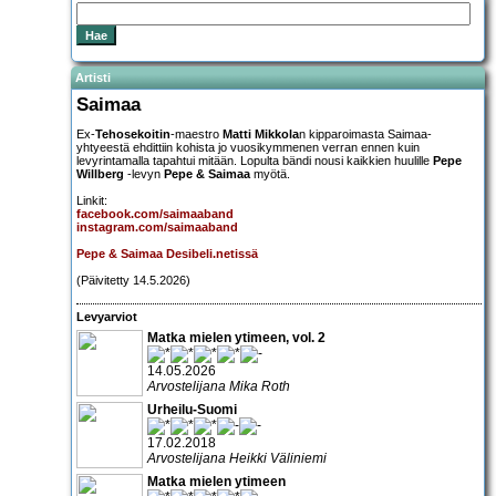
Artisti
Saimaa
Ex-
Tehosekoitin
-maestro
Matti Mikkola
n kipparoimasta Saimaa-
yhtyeestä ehdittiin kohista jo vuosikymmenen verran ennen kuin
levyrintamalla tapahtui mitään. Lopulta bändi nousi kaikkien huulille
Pepe
Willberg
-levyn
Pepe & Saimaa
myötä.
Linkit:
facebook.com/saimaaband
instagram.com/saimaaband
Pepe & Saimaa Desibeli.netissä
(Päivitetty 14.5.2026)
Levyarviot
Matka mielen ytimeen, vol. 2
14.05.2026
Arvostelijana Mika Roth
Urheilu-Suomi
17.02.2018
Arvostelijana Heikki Väliniemi
Matka mielen ytimeen