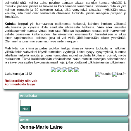
esimerkki siitä, kuinka Laine pelailee samaan aikaan sanojen kanssa yhtäällä ja
musiikki pääsee pienessä tuokiossa karkaamaan kauemmas. Yksikään raita ei ylitä
kolmen minuutin ja 10 sekunnin rajaa, eikä venyttelyä toisaalta myöskään osaa
kaivata, sillä biisit ovat toistuvasti ohikiitäviä tuokioita, pieniä maagisia piirejään ja
ihmeitään.
Kuinka loppui yö
hurmaantuu otsikkonsa hetkestä, kahden ihmisen välisestä
latauksesta ja kyvystä iloita saadusta yhteisestä hetkestä.
Vain aika
soutelee
verkkaisemmin samaa virtaa, kun taas
Rikotut lupaukset
nostaa esiin harvemmin
vallalle pääsevän katkeruuden. Tai oikeammin enemmänkin harmituksen jo aikaa
sitten tapahtuneista asioista, joita ei voi vielä jälkikäteenkään oikein ymmärtää.
Olemme historiamme summia, myös niiden varjojen.
Matintytär on intiimi ja paljas joukko lauluja, ilmassa leijuvia tuokioita ja hetkittäin
yllättävänkin vahvoiksi käyviä tunteiden vyyhtejä. Laine kysyy kysymyksiä, huomaa
lähellään tärkeitä asioita ja osaa tunnustaa monet sydäntä liikuttavat voimat, myös
rakkauden. Tämä kaikki tehdään vähäeleisesti, vaan etenkin taustojen painotuksissa
ja sävyeroissa piilee kokonaisia maailmoja, jotka odottavat tulkitsijoitaan ja tutkijoitaan.
Lukukertoja:
1142
Rekisteröidy niin voit
kommentoida levyä
Artistihaku
Artisti
Jenna-Marie Laine