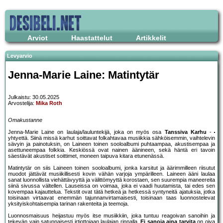
Arviot
Haastattelut
Artikkelit
Levyarvio
Jenna-Marie Laine: Matintytär
Julkaistu: 30.05.2025
Arvostelija:
Mika Roth
Omakustanne
Jenna-Marie Laine on laulaja/lauluntekijä, joka on myös osa
Tanssiva Karhu
-
yhtyettä. Siinä missä karhut soittavat folkahtavaa musiikkia sähköisemmin, vaihtelevin
sävyin ja painotuksin, on Laineen toinen sooloalbumi puhtaampaa, akustisempaa ja
asettuneempaa folkkia. Keskiössä ovat nainen äänineen, sekä häntä eri tavoin
säestävät akustiset soittimet, moneen taipuva kitara etunenässä.
Matintytär on siis Laineen toinen sooloalbumi, jonka karsitut ja äärimmilleen riisutut
muodot jättävät musiikillisesti kovin vähän varjoja ympärilleen. Laineen ääni laulaa
sanat luonnollista viehättävyyttä ja välittömyyttä korostaen, sen suurempia maneereita
siinä sivussa vältellen. Lauseissa on voimaa, joka ei vaadi huutamista, tai edes sen
kovempaa kajauttelua. Tekstit ovat tätä hetkeä ja hetkessä syntyneitä ajatuksia, jotka
toisinaan virtaavat enemmän tajunnanvirtamaisesti, toisinaan taas luonnostelevat
yksityiskohtaisempia tarinan rakenteita ja teemoja.
Luonnosmaisuus heijastuu myös itse musiikkiin, joka tuntuu reagoivan sanoihin ja
tekevän vain satunnaisesti irtiottojaan laulajan rinnalla.
Ei sanoja aina tarvita
on oiva