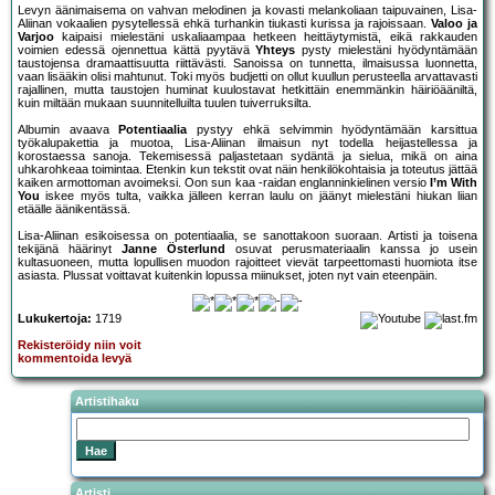
Levyn äänimaisema on vahvan melodinen ja kovasti melankoliaan taipuvainen, Lisa-
Aliinan vokaalien pysytellessä ehkä turhankin tiukasti kurissa ja rajoissaan.
Valoo ja
Varjoo
kaipaisi mielestäni uskaliaampaa hetkeen heittäytymistä, eikä rakkauden
voimien edessä ojennettua kättä pyytävä
Yhteys
pysty mielestäni hyödyntämään
taustojensa dramaattisuutta riittävästi. Sanoissa on tunnetta, ilmaisussa luonnetta,
vaan lisääkin olisi mahtunut. Toki myös budjetti on ollut kuullun perusteella arvattavasti
rajallinen, mutta taustojen huminat kuulostavat hetkittäin enemmänkin häiriöääniltä,
kuin miltään mukaan suunnitelluilta tuulen tuiverruksilta.
Albumin avaava
Potentiaalia
pystyy ehkä selvimmin hyödyntämään karsittua
työkalupakettia ja muotoa, Lisa-Aliinan ilmaisun nyt todella heijastellessa ja
korostaessa sanoja. Tekemisessä paljastetaan sydäntä ja sielua, mikä on aina
uhkarohkeaa toimintaa. Etenkin kun tekstit ovat näin henkilökohtaisia ja toteutus jättää
kaiken armottoman avoimeksi. Oon sun kaa -raidan englanninkielinen versio
I’m With
You
iskee myös tulta, vaikka jälleen kerran laulu on jäänyt mielestäni hiukan liian
etäälle äänikentässä.
Lisa-Aliinan esikoisessa on potentiaalia, se sanottakoon suoraan. Artisti ja toisena
tekijänä häärinyt
Janne Österlund
osuvat perusmateriaalin kanssa jo usein
kultasuoneen, mutta lopullisen muodon rajoitteet vievät tarpeettomasti huomiota itse
asiasta. Plussat voittavat kuitenkin lopussa miinukset, joten nyt vain eteenpäin.
Lukukertoja:
1719
Rekisteröidy niin voit
kommentoida levyä
Artistihaku
Artisti