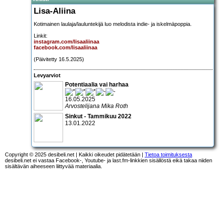
Lisa-Aliina
Kotimainen laulaja/lauluntekijä luo melodista indie- ja iskelmäpoppia.
Linkit:
instagram.com/lisaaliinaa
facebook.com/lisaaliinaa
(Päivitetty 16.5.2025)
Levyarviot
Potentiaalia vai harhaa
16.05.2025
Arvostelijana Mika Roth
Sinkut - Tammikuu 2022
13.01.2022
Copyright © 2025 desibeli.net | Kaikki oikeudet pidätetään |
Tietoa toimituksesta
desibeli.net ei vastaa Facebook-, Youtube- ja last.fm-linkkien sisällöstä eikä takaa niiden
sisältävän aiheeseen liittyvää materiaalia.