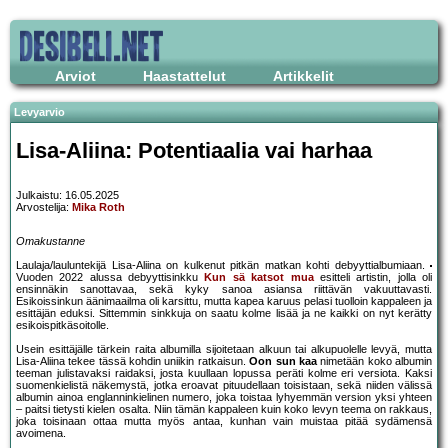
Arviot
Haastattelut
Artikkelit
Levyarvio
Lisa-Aliina: Potentiaalia vai harhaa
Julkaistu: 16.05.2025
Arvostelija:
Mika Roth
Omakustanne
Laulaja/lauluntekijä Lisa-Aliina on kulkenut pitkän matkan kohti debyyttialbumiaan.
Vuoden 2022 alussa debyyttisinkku
Kun sä katsot mua
esitteli artistin, jolla oli
ensinnäkin sanottavaa, sekä kyky sanoa asiansa riittävän vakuuttavasti.
Esikoissinkun äänimaailma oli karsittu, mutta kapea karuus pelasi tuolloin kappaleen ja
esittäjän eduksi. Sittemmin sinkkuja on saatu kolme lisää ja ne kaikki on nyt kerätty
esikoispitkäsoitolle.
Usein esittäjälle tärkein raita albumilla sijoitetaan alkuun tai alkupuolelle levyä, mutta
Lisa-Aliina tekee tässä kohdin uniikin ratkaisun.
Oon sun kaa
nimetään koko albumin
teeman julistavaksi raidaksi, josta kuullaan lopussa peräti kolme eri versiota. Kaksi
suomenkielistä näkemystä, jotka eroavat pituudellaan toisistaan, sekä niiden välissä
albumin ainoa englanninkielinen numero, joka toistaa lyhyemmän version yksi yhteen
– paitsi tietysti kielen osalta. Niin tämän kappaleen kuin koko levyn teema on rakkaus,
joka toisinaan ottaa mutta myös antaa, kunhan vain muistaa pitää sydämensä
avoimena.