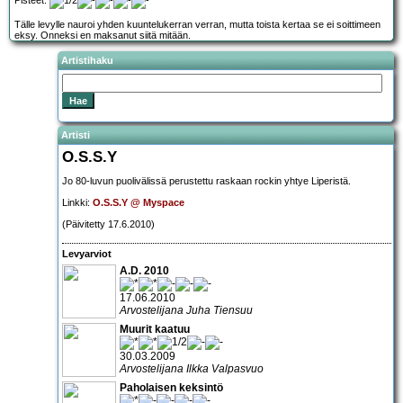
Pisteet:
Tälle levylle nauroi yhden kuuntelukerran verran, mutta toista kertaa se ei soittimeen
eksy. Onneksi en maksanut siitä mitään.
Artistihaku
Artisti
O.S.S.Y
Jo 80-luvun puolivälissä perustettu raskaan rockin yhtye Liperistä.
Linkki:
O.S.S.Y @ Myspace
(Päivitetty 17.6.2010)
Levyarviot
A.D. 2010
17.06.2010
Arvostelijana Juha Tiensuu
Muurit kaatuu
30.03.2009
Arvostelijana Ilkka Valpasvuo
Paholaisen keksintö