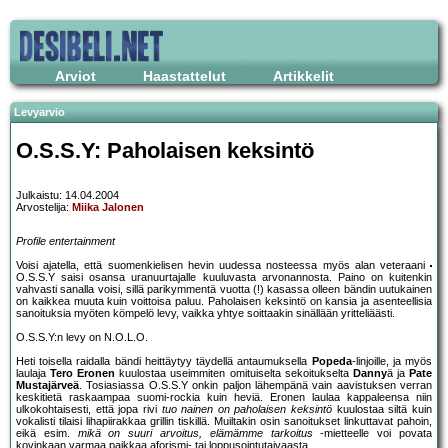
Arviot
Haastattelut
Artikkelit
Levyarvio
O.S.S.Y: Paholaisen keksintö
Julkaistu: 14.04.2004
Arvostelija:
Miika Jalonen
Profile entertainment
Voisi ajatella, että suomenkielisen hevin uudessa nosteessa myös alan veteraani
O.S.S.Y saisi osansa uranuurtajalle kuuluvasta arvonannosta. Paino on kuitenkin
vahvasti sanalla voisi, sillä parikymmentä vuotta (!) kasassa olleen bändin uutukainen
on kaikkea muuta kuin voittoisa paluu. Paholaisen keksintö on kansia ja asenteellisia
sanoituksia myöten kömpelö levy, vaikka yhtye soittaakin sinällään yritteliäästi.
O.S.S.Y:n levy on N.O.L.O.
Heti toisella raidalla bändi heittäytyy täydellä antaumuksella
Popeda
-linjoille, ja myös
laulaja
Tero Eronen
kuulostaa useimmiten omituiselta sekoitukselta
Danny
ä ja
Pate
Mustajärveä
. Tosiasiassa O.S.S.Y onkin paljon lähempänä vain aavistuksen verran
keskitietä raskaampaa suomi-rockia kuin heviä. Eronen laulaa kappaleensa niin
ulkokohtaisesti, että jopa rivi
tuo nainen on paholaisen keksintö
kuulostaa siltä kuin
vokalisti tilaisi lihapiirakkaa grillin tiskillä. Muiltakin osin sanoitukset linkuttavat pahoin,
eikä esim.
mikä on suuri arvoitus, elämämme tarkoitus
-mietteelle voi povata
kovinkaan varmaa paikkaa aforismi- tai loppusointutaivaasta.