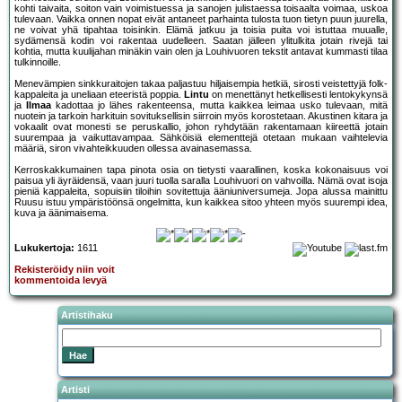
kohti taivaita, soiton vain voimistuessa ja sanojen julistaessa toisaalta voimaa, uskoa
tulevaan. Vaikka onnen nopat eivät antaneet parhainta tulosta tuon tietyn puun juurella,
ne voivat yhä tipahtaa toisinkin. Elämä jatkuu ja toisia puita voi istuttaa muualle,
sydämensä kodin voi rakentaa uudelleen. Saatan jälleen ylitulkita jotain rivejä tai
kohtia, mutta kuulijahan minäkin vain olen ja Louhivuoren tekstit antavat kummasti tilaa
tulkinnoille.
Menevämpien sinkkuraitojen takaa paljastuu hiljaisempia hetkiä, sirosti veistettyjä folk-
kappaleita ja uneliaan eteeristä poppia.
Lintu
on menettänyt hetkellisesti lentokykynsä
ja
Ilmaa
kadottaa jo lähes rakenteensa, mutta kaikkea leimaa usko tulevaan, mitä
nuotein ja tarkoin harkituin sovituksellisin siirroin myös korostetaan. Akustinen kitara ja
vokaalit ovat monesti se peruskallio, johon ryhdytään rakentamaan kiireettä jotain
suurempaa ja vaikuttavampaa. Sähköisiä elementtejä otetaan mukaan vaihtelevia
määriä, siron vivahteikkuuden ollessa avainasemassa.
Kerroskakkumainen tapa pinota osia on tietysti vaarallinen, koska kokonaisuus voi
paisua yli äyräidensä, vaan juuri tuolla saralla Louhivuori on vahvoilla. Nämä ovat isoja
pieniä kappaleita, sopuisiin tiloihin sovitettuja ääniuniversumeja. Jopa alussa mainittu
Ruusu istuu ympäristöönsä ongelmitta, kun kaikkea sitoo yhteen myös suurempi idea,
kuva ja äänimaisema.
Lukukertoja:
1611
Rekisteröidy niin voit
kommentoida levyä
Artistihaku
Artisti