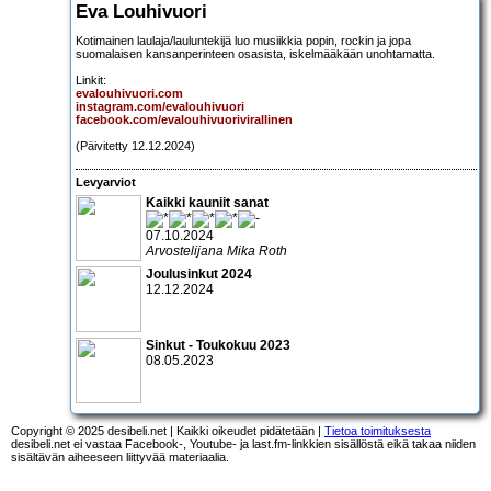
Eva Louhivuori
Kotimainen laulaja/lauluntekijä luo musiikkia popin, rockin ja jopa
suomalaisen kansanperinteen osasista, iskelmääkään unohtamatta.
Linkit:
evalouhivuori.com
instagram.com/evalouhivuori
facebook.com/evalouhivuorivirallinen
(Päivitetty 12.12.2024)
Levyarviot
Kaikki kauniit sanat
07.10.2024
Arvostelijana Mika Roth
Joulusinkut 2024
12.12.2024
Sinkut - Toukokuu 2023
08.05.2023
Copyright © 2025 desibeli.net | Kaikki oikeudet pidätetään |
Tietoa toimituksesta
desibeli.net ei vastaa Facebook-, Youtube- ja last.fm-linkkien sisällöstä eikä takaa niiden
sisältävän aiheeseen liittyvää materiaalia.