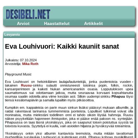
Arviot
Haastattelut
Artikkelit
Levyarvio
Eva Louhivuori: Kaikki kauniit sanat
Julkaistu: 07.10.2024
Arvostelija:
Mika Roth
Playground Music
Eva Louhivuori on helsinkiläinen laulaja/lauluntekijä, jonka puolentoista vuoden
takainen
Ruusu
-sinkku sulautti onnistuneesti toisiinsa popin, folkin, rockin,
kansanperinteen ja kaiketi hiukan americanankin osasia. Lopputuloksen upea
saumattomuus sai odottamaan jatkoa, mutta seuraavaa korvaani kopsahtanutta
osumaa saatiin odotella aina viime kesään asti. Silloin uudempi sinkku
Pihapuu
löysi
tiensä kesälomapäiviin ja samalla lupailtiin myös pitkäsoittoa.
Kumpikin em. kappaleista on parin muun sinkun lisäksi päässyt mukaan albumille, ja
raidat rakentavat tarinansa tummemmista juonteista. Lopulliset tulkinnat voivat olla
moninaisia, mutta mielestäni todellinen onni ei tahdo oikein löytää hahmoja. Ruusu
näkee psyykeltään hajonneen ihmispolon, joka ei pääse enää pakoon ns. syntejään.
Pihapuussa on taas läsnä yksinäisyys, joka on saapunut toisen poistuttua syystä tai
toisesta kuvasta. Syyttelyä ei kuulla, vain asioiden hiljaista ja hyväksyvää toteamista.
Yksinäisyys onkin yksi albumin kantavista teemoista, mutta mitään tavattoman
murheellisia surulauluja Louhivuori ei kuitenkaan esitä. Pihapuu kohoaa musiikillisesti