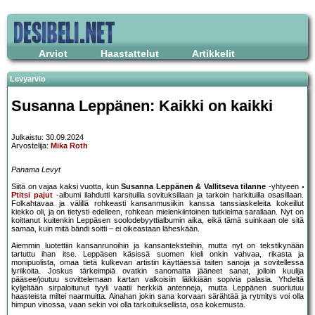
Arviot
Haastattelut
Artikkelit
Levyarvio
Susanna Leppänen: Kaikki on kaikki
Julkaistu: 30.09.2024
Arvostelija:
Mika Roth
Panama Levyt
Siitä on vajaa kaksi vuotta, kun
Susanna Leppänen & Vallitseva tilanne
-yhtyeen
Ptitsi pajut
-albumi ilahdutti karsituilla sovituksillaan ja tarkoin harkituilla osasillaan.
Folkahtavaa ja välillä rohkeasti kansanmusiikin kanssa tanssiaskeleita kokeillut
kiekko oli, ja on tietysti edelleen, rohkean mielenkiintoinen tutkielma sarallaan. Nyt on
koittanut kuitenkin Leppäsen soolodebyyttialbumin aika, eikä tämä suinkaan ole sitä
samaa, kuin mitä bändi soitti – ei oikeastaan läheskään.
Aiemmin luotettiin kansanrunoihin ja kansanteksteihin, mutta nyt on tekstikynään
tartuttu ihan itse. Leppäsen käsissä suomen kieli onkin vahvaa, rikasta ja
monipuolista, omaa tietä kulkevan artistin käyttäessä taiten sanoja ja sovitellessa
lyriikoita. Joskus tärkeimpiä ovatkin sanomatta jääneet sanat, jolloin kuulija
pääsee/joutuu sovittelemaan kartan valkoisiin läikkiään sopivia palasia. Yhdeltä
kyljeltään sirpaloitunut tyyli vaatii herkkiä antenneja, mutta Leppänen suoriutuu
haasteista miltei naarmuitta. Ainahan jokin sana korvaan särähtää ja rytmitys voi olla
himpun vinossa, vaan sekin voi olla tarkoituksellista, osa kokemusta.