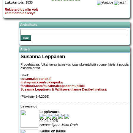
Lukukertoja:
1835
Rekisteröidy niin voit
kommentoida levyä
Artistihaku
Artisti
Susanna Leppänen
Progehtavaa, folkahtavaa ja joskus jopa iskelmällistä suomenkielistä poppia
esittävä artisti.
Linkit:
susannaleppanen.fi
instagram.com/sukkapoika
facebook.com/susannaleppanenmusiikki
Susanna Leppänen & Vallitseva tilanne Desibeli.netissä
(Päivitetty 9.4.2026)
Levyarviot
Leppävaara
09.04.2026
Arvostelijana Mika Roth
Kaikki on kaikki