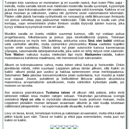
Tuntojen kirjo sanoissa on moninainen ja eri suuntiin repivä, ihan kuten Ptitsi pajut -
kiekolla, mutta samalla tekstit ovat mielestäni modernilla tavalla syvempiä, kypsempiä
ja joskus jopa kokonaisuuden niin vaatiessa, raaempia sekä kovempia. Kaikkea ei voi
jakaa mustaan ja valkoiseen, vaikka niin pyrimme usein vaistomaisesti tekemään.
Päiden väliin jääviä harmaita vyöhykkeitä on runsaasti ja siellä liikkuessaan ihmispolo
voi joskus sekoittaa jopa pääsuunnat mielessään. Tällä levyllä ei kuulla vain yhtä
kertojaa, vaan ennemminkin yhden ihmisen sisältä löytyvää äänten kuoroa, joka
kysyy erilaisia kysymyksiä monin eri äänin.
Musiikin saralla on koettu vieläkin suurempi kumous, sillä nyt voidaan puhua
progehtavasta, folkahtavasta ja joskus jopa iskelmällisestä popista. Toisinaan
sekoituksessa on myös mm. laulelmaa, ankkurina soiva
Sinä olet kaikki
vinkkaa
vielä vanhoihin aikoihin, mutta esimerkiksi ykkössinkku
Kissa
vaeltelee kujeillen
tyystin omiin suuntiinsa. Olisiko tämä nyt jotain outorockin kanssa kaveeraavaa
yöpoppia, satunnaisella lattaripainotuksella, joka sekin on tehty tietysti omin säännöin.
Tom Waits
in vaikutus kuuluu mielestäni läpi myös
Matkamies
-raidalla, kaiken
muistuttaessa kahdesta maailmasta, niin menneestä kuin tulevastakin.
Albumi on kokonaisuutena vahva, mutta toinen silmä karkaa jo horisonttiin. Onkin
jännittävää nähdä, mihin suuntaan Leppänen jatkaa tämän jälkeen, sillä Kaikki on
kaikki -albumi pistää jaot uusiksi ja hakkaa tantereeseen omat merkkipaalunsa.
Satumainen
Sato
jalostaa kansanmusiikista jotain uudenlaista, kun muodot ja kädet
ovat vapaat. Jouset, puhaltimet ja kielisoittimet liikkuvat pääosin akustisissa
maisemissa arvaamattomin askelkuvioin, mutta sähkötkin kytketään päälle, jos
moiseen on tarvetta.
Itse asiassa poprokkaava
Tuskaisa taivas
oli alkuun niitä palasia, jotka eivät
tahtoneet millään istua muiden raitojen sekaan. Yökahvilan jazzahtavaa svengiä
veistelevä
Hyvä on olla
ei myöskään oikeastaan kuulu joukkoon mukaan, mutta
Leppänen pistääkin mustan lampaan avaamaan albumin ja näin kuulija istutetaan
välittömästi piinapenkkiin – tai supermukavalle divaanille, kuinka vain.
Levy on lavea, leveä, torneistaan korkea ja saleistaan arvaamaton, mutta ehkä kaiken
pitikin käydä juuri näin. Tässä on kaikki ja ehkä jopa enemmänkin, mutta juuri nyt
kaikki on kaikki.