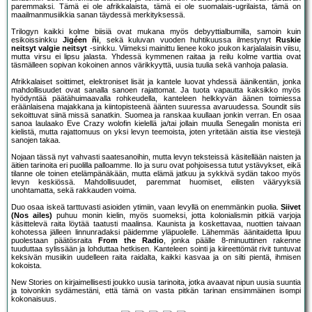
paremmaksi. Tämä ei ole afrikkalaista, tämä ei ole suomalais-ugrilaista, tämä on
maailmanmusiikkia sanan täydessä merkityksessä.
Trilogyn kaikki kolme biisiä ovat mukana myös debyyttialbumilla, samoin kuin
esikoissinkku
Jigéen ñi
, sekä kuluvan vuoden huhtikuussa ilmestynyt
Ruskie
neitsyt valgie neitsyt
-sinkku. Viimeksi mainittu lienee koko joukon karjalalaisin viisu,
mutta virsu ei lipsu jalasta. Yhdessä kymmenen raitaa ja reilu kolme varttia ovat
täsmälleen sopivan kokoinen annos värikkyyttä, uusia tuulia sekä vanhoja palasia.
Afrikkalaiset soittimet, elektroniset lisät ja kantele luovat yhdessä äänikentän, jonka
mahdollisuudet ovat sanalla sanoen rajattomat. Ja tuota vapautta kaksikko myös
hyödyntää päätähuimaavalla rohkeudella, kanteleen helkkyvän äänen toimiessa
eräänlaisena majakkana ja kiintopisteenä äänten suuressa avaruudessa. Soundit siis
sekoittuvat siinä missä sanatkin. Suomea ja ranskaa kuullaan jonkin verran. En osaa
sanoa laulaako Eve Crazy wolofin kielellä ja/tai jollain muulla Senegalin monista eri
kielistä, mutta rajattomuus on yksi levyn teemoista, joten yritetään aistia itse viestejä
sanojen takaa.
Nojaan tässä nyt vahvasti saatesanoihin, mutta levyn teksteissä käsitellään naisten ja
äitien tarinoita eri puolilla palloamme. Ilo ja suru ovat pohjoisessa tutut ystävykset, eikä
tilanne ole toinen etelämpänäkään, mutta elämä jatkuu ja sykkivä sydän takoo myös
levyn keskiössä. Mahdollisuudet, paremmat huomiset, eilisten vääryyksiä
unohtamatta, sekä rakkauden voima.
Duo osaa iskeä tarttuvasti asioiden ytimiin, vaan levyllä on enemmänkin puolia.
Siivet
(Nos ailes)
puhuu monin kielin, myös suomeksi, jotta kolonialismin pitkiä varjoja
käsittelevä raita löytää taatusti maalinsa. Kaunista ja koskettavaa, nuottien taivaan
kohotessa jälleen linnunradaksi päidemme yläpuolelle. Lähemmäs äänitaidetta lipuu
puolestaan päätösraita
From the Radio
, jonka päälle 8-minuuttinen rakenne
tuuduttaa sylissään ja lohduttaa hetkisen. Kanteleen sointi ja kiireettömät rivit tuntuvat
keksivän musiikin uudelleen raita raidalta, kaikki kasvaa ja on silti pientä, ihmisen
kokoista.
New Stories on kirjaimellisesti joukko uusia tarinoita, jotka avaavat nipun uusia suuntia
ja toivonkin sydämestäni, että tämä on vasta pitkän tarinan ensimmäinen isompi
kokonaisuus.