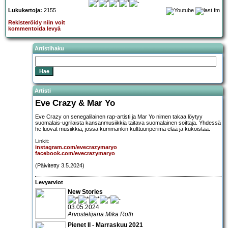
Lukukertoja:
2155
Rekisteröidy niin voit
kommentoida levyä
Artistihaku
Artisti
Eve Crazy & Mar Yo
Eve Crazy on senegalilainen rap-artisti ja Mar Yo nimen takaa löytyy
suomalais-ugrilaista kansanmusiikkia taitava suomalainen soittaja. Yhdessä
he luovat musiikkia, jossa kummankin kulttuuriperimä elää ja kukoistaa.
Linkit:
instagram.com/evecrazymaryo
facebook.com/evecrazymaryo
(Päivitetty 3.5.2024)
Levyarviot
New Stories
03.05.2024
Arvostelijana Mika Roth
Pienet II - Marraskuu 2021