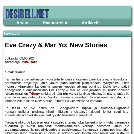
Arviot
Haastattelut
Artikkelit
Levyarvio
Eve Crazy & Mar Yo: New Stories
Julkaistu: 03.05.2024
Arvostelija:
Mika Roth
Omakustanne
Tämän tästä pienjulkaisujen koosteita tehdessä vastaan tulee loistavia ja lupauksia
herätteleviä projekteja, jotka jäävät parin kolmen pienjulkaisun pyräyksiksi. Olen
monesti viimeisten kahden ja puolen vuoden aikana pohtinut, josko joku päivä
senegalilais-suomalainen duo Eve Crazy & Mar Yo vielä julkaisisi musiikkia. Kolmen
raidan mittainen
Trilogy
-sinkku oli näet niin vahva ja rikas yhteistyön näyte, että sille
soisi lisää mahdollisuuksia. Voinkin sanoa suorastaan hihkaisseeni innosta, kun
jokunen viikko sitten New Stories -albumi tuli viestivirrassa vastaan.
Ja tässä se nyt sitten on. Senegalilaista räppiä ja suomalais-ugrilaista
kansanmusiikkia toisiinsa hilpein liikkein yhdistelevä albumi, jonka soittimista,
soundeista ja sävelistä kaikuvat tyystin toisenlaiset maailmat.
Trilogy-sinkku oli kovia aiheita käsittelevä tarina, joka kuitenkin johti kohti parempaa
huomista ja avasi rohkeasti mahdollisuuksien verhoja edestään. Juuri tuo
arvaamattomuus ja negatiivisuudesta positiivisuutta kampeava voima nostivat alun
alkaenkin duon tekemisiä etualalle, ja ilokseni voin todeta pitkäsoiton vain pistävän