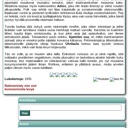
piparitalot muuttuvat mustaksi tomuksi, joten kiukkuiseksihan moisesta tulee.
Metaforia tarjoaa myös kakkosinkku
Adios
, joka niin ikään ilmestyi jo viime vuoden
alkupuolella. Folk saa tehdä nyt tilaa kaiutetulle ja synaisemmalle yleissoundille,
linjakkaan rockin ja pistävien lyriikoiden törkkiessä lisää neuloja voodoonukkeen. Pop
on heleää, rock soi isosti ja tyylilajipakista löytyy aina vain uusia härveleitä, jotka bändi
pystyy hyvällä prosentilla ottamaan haltuun.
Tuovila luottaa tätä nykyä usein niukempiin riveihin, joita sitten toistetaan ja joihin
lisätään vain tarvittava määrä uusia merkkejä matkan varrella. Karsinta on kuitenkin
lähes kautta linjan onnistunutta, ja kun jokin asia jää epäselväksi, sen lienee
tarkoituskin jäädä. Toistaiseksi uusin sinkku,
Ajattelen sua
, on miltei mantramainen
spiraali, joka ei onneksi polta siipiään kovassa kitkassa. Pehmeämpiä ja lähestulkoon
lattarirannoille päätyviä viboja huokuva
Uhrilaulu
keinuu taas tyystin omissa
fiiliksissään, mikä vain lisää levyn kirjavuutta.
Täs on sulle, ja on muuten aika lailla. Esikoisen runsaus on jo siinä rajoilla, että
voittaako positiivinen negatiivisen, mutta plussaksi on laskettava ainakin bändin kyky
muuntua. Itse materiaalikin on rohkaisevan vahvaa halki kentän, jos nyt muutama
kysymysmerkki jääkin ilman. Rohkea, erilainen ja yllättävä avaus, mutta arvelen
paljon olevan myös vasta tuloillaan.
Lukukertoja:
1935
Rekisteröidy niin voit
kommentoida levyä
Artistihaku
Artisti