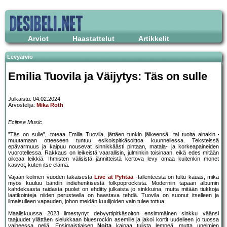
Arviot
Haastattelut
Artikkelit
Levyarvio
Emilia Tuovila ja Väijytys: Täs on sulle
Julkaistu: 04.02.2024
Arvostelija:
Mika Roth
Eclipse Music
”Täs on sulle”, toteaa Emilia Tuovila, jättäen tunkin jälkeensä, tai tuolta ainakin
muutamaan otteeseen tuntuu esikoispitkäsoittoa kuunnellessa. Teksteissä
epävarmuus ja kaipuu nousevat sinnikkäästi pintaan, matala- ja korkeapaineiden
vuorotellessa. Rakkaus on leikeistä vaarallisin, julminkin toisinaan, eikä edes mitään
oikeaa leikkiä. Ihmisten välisistä jännitteistä kertova levy omaa kuitenkin monet
kasvot, kuten itse elämä.
Vajaan kolmen vuoden takaisesta
Live at Pyhtää
-tallenteesta on tultu kauas, mikä
myös kuuluu bändin indiehenkisestä folkpoprockista. Moderniin tapaan albumin
kahdeksasta raidasta puolet on ehditty julkaista jo sinkkuina, mutta mitään tiukkoja
laatikointeja niiden perusteella on haastava tehdä. Tuovila on suonut itselleen ja
ilmaisulleen vapauden, johon meidän kuulijoiden vain tulee tottua.
Maaliskuussa 2023 ilmestynyt debyyttipitkäsoiton ensimmäinen sinkku väänsi
taajuudet yllättäen sielukkaan bluesrockin asemille ja jakoi kortit uudelleen jo tuossa
vaiheessa peliä. Ensimaistiaisen
Noita
kaipaa tulista lempeä, mutta unelmien