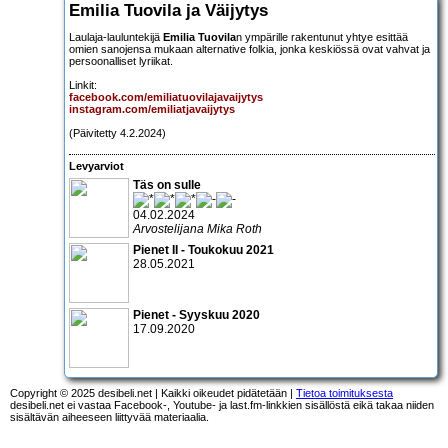
Emilia Tuovila ja Väijytys
Laulaja-lauluntekijä
Emilia Tuovila
n ympärille rakentunut yhtye esittää
omien sanojensa mukaan alternative folkia, jonka keskiössä ovat vahvat ja
persoonalliset lyriikat.
Linkit:
facebook.com/emiliatuovilajavaijytys
instagram.com/emiliatjavaijytys
(Päivitetty 4.2.2024)
Levyarviot
Täs on sulle
04.02.2024
Arvostelijana Mika Roth
Pienet II - Toukokuu 2021
28.05.2021
Pienet - Syyskuu 2020
17.09.2020
Copyright © 2025 desibeli.net | Kaikki oikeudet pidätetään |
Tietoa toimituksesta
desibeli.net ei vastaa Facebook-, Youtube- ja last.fm-linkkien sisällöstä eikä takaa niiden
sisältävän aiheeseen liittyvää materiaalia.