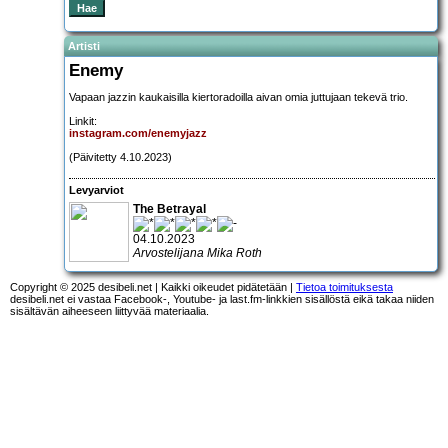
Artisti
Enemy
Vapaan jazzin kaukaisilla kiertoradoilla aivan omia juttujaan tekevä trio.
Linkit:
instagram.com/enemyjazz
(Päivitetty 4.10.2023)
Levyarviot
The Betrayal
04.10.2023
Arvostelijana Mika Roth
Copyright © 2025 desibeli.net | Kaikki oikeudet pidätetään |
Tietoa toimituksesta
desibeli.net ei vastaa Facebook-, Youtube- ja last.fm-linkkien sisällöstä eikä takaa niiden
sisältävän aiheeseen liittyvää materiaalia.