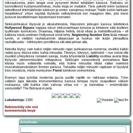
miksauksesta, joten langat ovat pysyneet tiiviisti tekijöiden käsissä. Ratkaisu on
luonnollisesti kustannustehokas, mutta etuja on muitakin. Tiivis paketti onkin tuottanut
taiteellisesti tinkimättömän tuloksen ja omien sanojensa mukaan ”hädin tuskin lainkaan
harjoitteleva” yhtye näyttää löytävän selkäytimestä sen maagisen tilan, jota toiset
joutuvat tavoittelemaan loputtomasti treenaten.
Sinkkulohkaisut löytyvät jo alkukahinoista. Klassisten jekkujen kanssa leikittelevä
Hollywood Bypass
nappaa siivun elokuvatehtaan lumosta ja kietaisee siitä itselleen
tyylikkään luomuksen. Draamaa, hiljaisia hetkiä, öistä vibaa ja mahdollisuuksia – eli
kaikkea mistä unelmien Hollywood on/oli tehty.
Neglecting Number One
lisää mittaan
tunnin, ui vieläkin rauhaisammin altaassaan ja huokuu niin ikään ylimaallista
rauhallisuutta – kiihkeyden poreillessa silti alati pinnan alla.
Kiekolta löytyy vain kaksi neljän minuutin rajan puhkaisevaa numeroa, eivätkä kaikki
raidat pysy elossa edes kahta minuuttia. Tiivistys, kiteytys, optimointi – nuo voivat olla
musiikin yhteydessä rumiakin sanoja, mutta lyhyenläntä
Liability
osoittaa avaria tiloja
löytyvän pienemmissäkin mittapuissa. Sinkkujen vanavedestä ponnahtava
Sun
loistaa myös sellaisella voimalla, että kolme minuuttia riittää vallan mainiosti
muurahaispesämäisen ihmeen parissa. Toisaalta neljän minuutin rajakaan ei hyydytä
trion moottoria, mistä monisyinen
Fiend
toimikoon esimerkkinä.
Enemyn tapa työntää modernia jazzia uusille rajoille on raikkaan erilaista. Trion
vallaton tapa ilakoida instrumenttiensa kanssa tempaa myös osapuilleen väkisin
mukaansa, sillä kuinka näin vahvaa virtaa voi – ja kannattaa – ensinnäkään
vastustella? The Betrayal ei petä.
Lukukertoja:
1390
Rekisteröidy niin voit
kommentoida levyä
Artistihaku