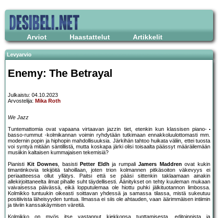
Arviot
Haastattelut
Artikkelit
Levyarvio
Enemy: The Betrayal
Julkaistu: 04.10.2023
Arvostelija:
Mika Roth
We Jazz
Tuntemattomia ovat vapaana virtaavan jazzin tiet, etenkin kun klassisen piano-
basso-rummut -kolmikannan voimin ryhdytään tutkimaan ennakkoluulottomasti mm.
modernin popin ja hiphopin mahdollisuuksia. Järkihän tahtoo huikata väliin, ettei tuosta
voi syntyä mitään säntillistä, mutta koskapa järki olisi toisaalta päässyt määräilemään
musiikin kaltaisen kummajaisen tekemisiä?
Pianisti
Kit Downes
, basisti
Petter Eldh
ja rumpali
Jamers Maddren
ovat kukin
timantinkovia tekijöitä tahoillaan, joten trion kolmannen pitkäsoiton väkevyys ei
periaatteessa ollut yllätys. Paitsi että se pääsi sittenkin taklaamaan ainakin
allekirjoittaneelta ilmat pihalle suht täydellisesti. Äänitykset on tehty kuuleman mukaan
vaivaisessa päivässä, eikä lopputulemaa ole hiottu puhki jälkituotannon limbossa.
Kolmikko tuntuukin oikeasti soittavan yhdessä ja samassa tilassa, mistä sukeutuu
positiivista läheisyyden tuntua. Ilmassa ei siis ole ahtauden, vaan äärimmäisen intiimin
ja tiiviin kanssakäymisen väreitä.
Kolmikko on myös itse vastannut kiekkonsa tuottamisesta, editoinnista ja