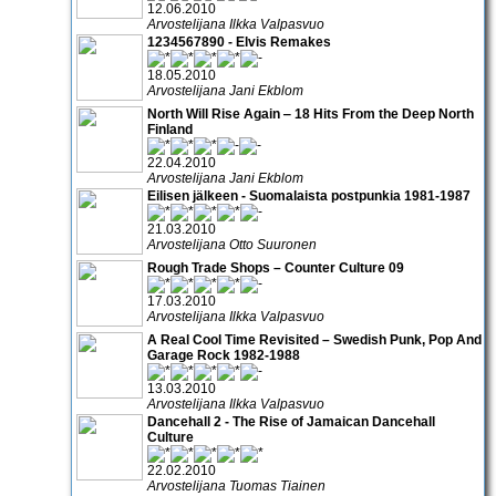
12.06.2010
Arvostelijana Ilkka Valpasvuo
1234567890 - Elvis Remakes
18.05.2010
Arvostelijana Jani Ekblom
North Will Rise Again ‒ 18 Hits From the Deep North
Finland
22.04.2010
Arvostelijana Jani Ekblom
Eilisen jälkeen - Suomalaista postpunkia 1981-1987
21.03.2010
Arvostelijana Otto Suuronen
Rough Trade Shops – Counter Culture 09
17.03.2010
Arvostelijana Ilkka Valpasvuo
A Real Cool Time Revisited – Swedish Punk, Pop And
Garage Rock 1982-1988
13.03.2010
Arvostelijana Ilkka Valpasvuo
Dancehall 2 - The Rise of Jamaican Dancehall
Culture
22.02.2010
Arvostelijana Tuomas Tiainen