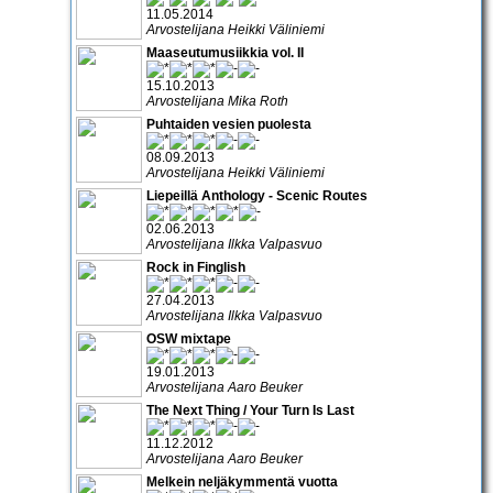
11.05.2014
Arvostelijana Heikki Väliniemi
Maaseutumusiikkia vol. II
15.10.2013
Arvostelijana Mika Roth
Puhtaiden vesien puolesta
08.09.2013
Arvostelijana Heikki Väliniemi
Liepeillä Anthology - Scenic Routes
02.06.2013
Arvostelijana Ilkka Valpasvuo
Rock in Finglish
27.04.2013
Arvostelijana Ilkka Valpasvuo
OSW mixtape
19.01.2013
Arvostelijana Aaro Beuker
The Next Thing / Your Turn Is Last
11.12.2012
Arvostelijana Aaro Beuker
Melkein neljäkymmentä vuotta