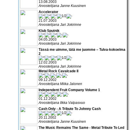
13.08.2003
Arvostelijana Janne Kuusinen
Accelerator
21.07.2003
Arvostelijana Jari Jokirinne
Klub Sputnik
04.05.2003
Arvostelijana Jari Jokirinne
Tässä me uimme, tätä me juomme – Tulva-kokoelma
2
12.02.2003
Arvostelijana Jari Jokirinne
Metal Rock Cavalcade II
09.12.2002
Arvostelijana Miika Jalonen
Independent Fruit Company Volume 1
01.12.2002
Arvostelijana Ilkka Valpasvuo
Cash Only - A Tribute To Johnny Cash
20.11.2002
Arvostelijana Janne Kuusinen
The Music Remains The Same - Metal Tribute To Led