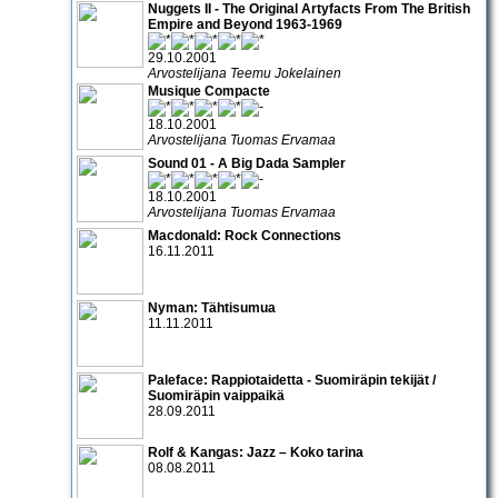
Nuggets II - The Original Artyfacts From The British
Empire and Beyond 1963-1969
29.10.2001
Arvostelijana Teemu Jokelainen
Musique Compacte
18.10.2001
Arvostelijana Tuomas Ervamaa
Sound 01 - A Big Dada Sampler
18.10.2001
Arvostelijana Tuomas Ervamaa
Macdonald: Rock Connections
16.11.2011
Nyman: Tähtisumua
11.11.2011
Paleface: Rappiotaidetta - Suomiräpin tekijät /
Suomiräpin vaippaikä
28.09.2011
Rolf & Kangas: Jazz – Koko tarina
08.08.2011