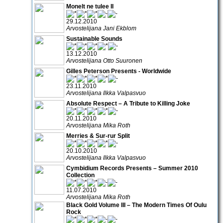
Monelt ne tulee II
29.12.2010
Arvostelijana Jani Ekblom
Sustainable Sounds
13.12.2010
Arvostelijana Otto Suuronen
Gilles Peterson Presents - Worldwide
23.11.2010
Arvostelijana Ilkka Valpasvuo
Absolute Respect – A Tribute to Killing Joke
20.11.2010
Arvostelijana Mika Roth
Merries & Sur-rur Split
20.10.2010
Arvostelijana Ilkka Valpasvuo
Cymbidium Records Presents – Summer 2010
Collection
11.07.2010
Arvostelijana Mika Roth
Black Gold Volume III – The Modern Times Of Oulu
Rock