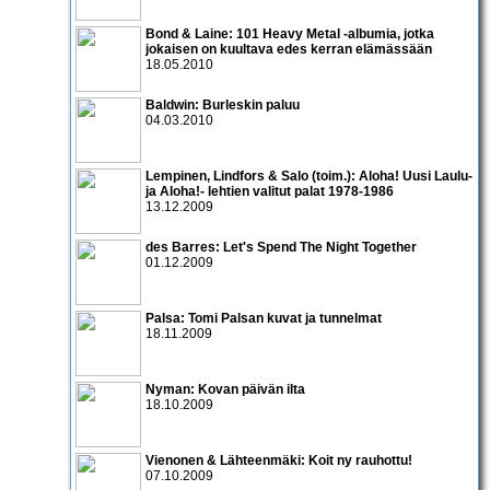
Bond & Laine: 101 Heavy Metal -albumia, jotka
jokaisen on kuultava edes kerran elämässään
18.05.2010
Baldwin: Burleskin paluu
04.03.2010
Lempinen, Lindfors & Salo (toim.): Aloha! Uusi Laulu-
ja Aloha!- lehtien valitut palat 1978-1986
13.12.2009
des Barres: Let's Spend The Night Together
01.12.2009
Palsa: Tomi Palsan kuvat ja tunnelmat
18.11.2009
Nyman: Kovan päivän ilta
18.10.2009
Vienonen & Lähteenmäki: Koit ny rauhottu!
07.10.2009