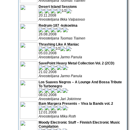
Arvostelijana Tuomas Tiainen
Desert Island Sessions
20.11.2008
Arvostelijana Ilkka Valpasvuo
Redrum-187 -kokoelma
26.08.2008
Arvostelijana Tuomas Tiainen
Thrashing Like A Maniac
05.03.2008
Arvostelijana Jarmo Panula
SavePoint Heavy Metal Collection Vol. 2 (2CD)
21.02.2008
Arvostelijana Jarmo Panula
Los Suaves Negros – A Lounge And Bossa Tribute
To Turbonegro
08.02.2008
Arvostelijana Jari Jokirinne
Bam Margera Presents – Viva la Bands vol. 2
12.01.2008
Arvostelijana Mika Roth
Moody Electronic Stuff – Finnish Electronic Music
Compilation