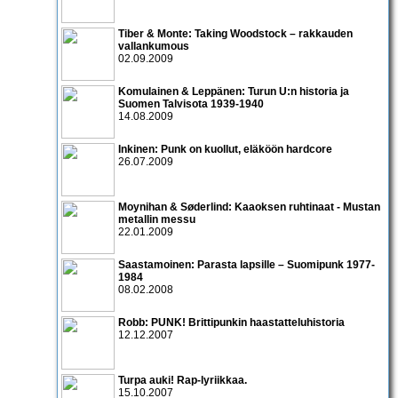
Tiber & Monte: Taking Woodstock – rakkauden
vallankumous
02.09.2009
Komulainen & Leppänen: Turun U:n historia ja
Suomen Talvisota 1939-1940
14.08.2009
Inkinen: Punk on kuollut, eläköön hardcore
26.07.2009
Moynihan & Søderlind: Kaaoksen ruhtinaat - Mustan
metallin messu
22.01.2009
Saastamoinen: Parasta lapsille – Suomipunk 1977-
1984
08.02.2008
Robb: PUNK! Brittipunkin haastatteluhistoria
12.12.2007
Turpa auki! Rap-lyriikkaa.
15.10.2007