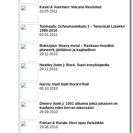
Kaski & Vuorinen: Volcano Revisited
20.05.2011
Tuomaala: Schaumaninkatu 3 – Tanssisali Lutakko
1990­-2010
03.01.2011
Bukszpan: Heavy metal – Raskaan musiikin
pioneerit, jättiläiset ja kapinalliset
29.11.2010
Heatley (toim.): Rock. Suuri ensyklopedia
29.11.2010
Harris: Hail! Hail! Rock'n'Roll
08.10.2010
Dimery (toim.): 1001 albumia jotka jokaisen on
kuultava edes kerran eläessään
29.09.2010
Friman & Hurula: Hevi opas Helsinkiin
29.08.2010