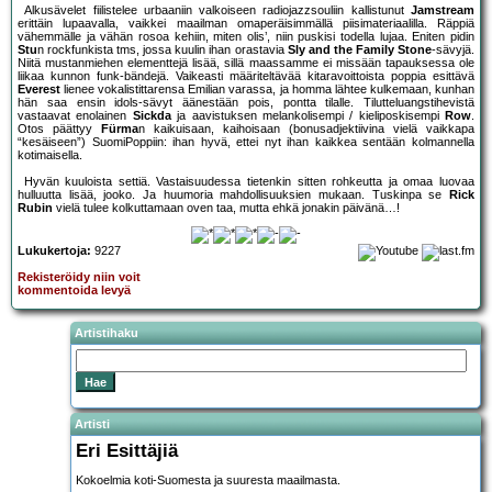
Alkusävelet fiilistelee urbaaniin valkoiseen radiojazzsouliin kallistunut
Jamstream
erittäin lupaavalla, vaikkei maailman omaperäisimmällä piisimateriaalilla. Räppiä
vähemmälle ja vähän rosoa kehiin, miten olis’, niin puskisi todella lujaa. Eniten pidin
Stu
n rockfunkista tms, jossa kuulin ihan orastavia
Sly and the Family Stone
-sävyjä.
Niitä mustanmiehen elementtejä lisää, sillä maassamme ei missään tapauksessa ole
liikaa kunnon funk-bändejä. Vaikeasti määriteltävää kitaravoittoista poppia esittävä
Everest
lienee vokalistittarensa Emilian varassa, ja homma lähtee kulkemaan, kunhan
hän saa ensin idols-sävyt äänestään pois, pontta tilalle. Tilutteluangstihevistä
vastaavat enolainen
Sickda
ja aavistuksen melankolisempi / kieliposkisempi
Row
.
Otos päättyy
Fürma
n kaikuisaan, kaihoisaan (bonusadjektiivina vielä vaikkapa
“kesäiseen”) SuomiPoppiin: ihan hyvä, ettei nyt ihan kaikkea sentään kolmannella
kotimaisella.
Hyvän kuuloista settiä. Vastaisuudessa tietenkin sitten rohkeutta ja omaa luovaa
hulluutta lisää, jooko. Ja huumoria mahdollisuuksien mukaan. Tuskinpa se
Rick
Rubin
vielä tulee kolkuttamaan oven taa, mutta ehkä jonakin päivänä…!
Lukukertoja:
9227
Rekisteröidy niin voit
kommentoida levyä
Artistihaku
Artisti
Eri Esittäjiä
Kokoelmia koti-Suomesta ja suuresta maailmasta.