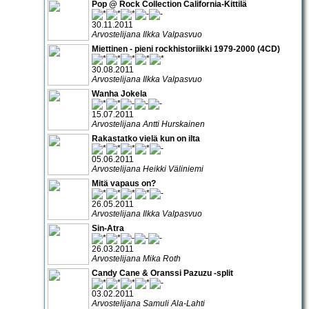
Pop @ Rock Collection California-Kittilä
30.11.2011
Arvostelijana Ilkka Valpasvuo
Miettinen - pieni rockhistoriikki 1979-2000 (4CD)
30.08.2011
Arvostelijana Ilkka Valpasvuo
Wanha Jokela
15.07.2011
Arvostelijana Antti Hurskainen
Rakastatko vielä kun on ilta
05.06.2011
Arvostelijana Heikki Väliniemi
Mitä vapaus on?
26.05.2011
Arvostelijana Ilkka Valpasvuo
Sin-Atra
26.03.2011
Arvostelijana Mika Roth
Candy Cane & Oranssi Pazuzu -split
03.02.2011
Arvostelijana Samuli Ala-Lahti