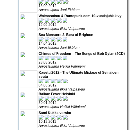
18.09.2012
Arvostelijana Jani Ekblom
Woimasointu & Ramopunk.com 10-vuotisjuhlalevy
15.05.2012
Arvostelijana Ilkka Valpasvuo
Sea Monsters 2. Best of Brighton
14.04.2012
Arvostelijana Jani Ekblom
Chimes of Freedom – The Songs of Bob Dylan (4CD)
28.03.2012
Arvostelijana Heikki Väliniemi
Kasetti 2012 - The Ultimate Mixtape of Seinäjoen
seutu
04.03.2012
Arvostelijana Ilkka Valpasvuo
Balkan Fever Helsinki
30.01.2012
Arvostelijana Heikki Väliniemi
Sami Kukka versiot
10.12.2011
Arvostelijana Ilkka Valpasvuo