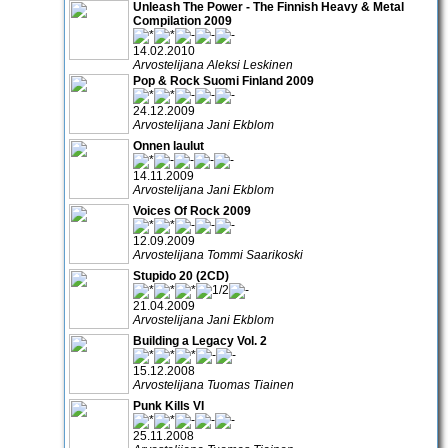
Unleash The Power - The Finnish Heavy & Metal
Compilation 2009
14.02.2010
Arvostelijana Aleksi Leskinen
Pop & Rock Suomi Finland 2009
24.12.2009
Arvostelijana Jani Ekblom
Onnen laulut
14.11.2009
Arvostelijana Jani Ekblom
Voices Of Rock 2009
12.09.2009
Arvostelijana Tommi Saarikoski
Stupido 20 (2CD)
21.04.2009
Arvostelijana Jani Ekblom
Building a Legacy Vol. 2
15.12.2008
Arvostelijana Tuomas Tiainen
Punk Kills VI
25.11.2008