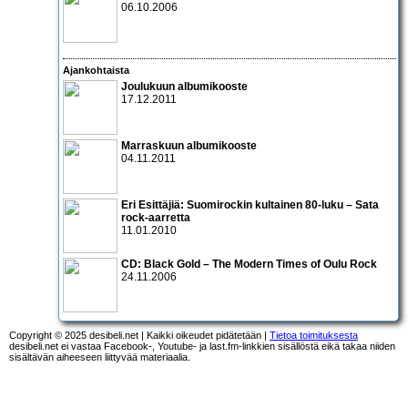
06.10.2006
Ajankohtaista
Joulukuun albumikooste
17.12.2011
Marraskuun albumikooste
04.11.2011
Eri Esittäjiä: Suomirockin kultainen 80-luku – Sata
rock-aarretta
11.01.2010
CD:
Black Gold – The Modern Times of Oulu Rock
24.11.2006
Copyright © 2025 desibeli.net | Kaikki oikeudet pidätetään |
Tietoa toimituksesta
desibeli.net ei vastaa Facebook-, Youtube- ja last.fm-linkkien sisällöstä eikä takaa niiden
sisältävän aiheeseen liittyvää materiaalia.