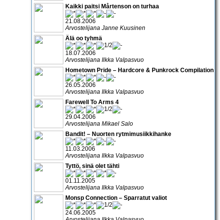
Kaikki paitsi Mårtenson on turhaa
21.08.2006
Arvostelijana Janne Kuusinen
Älä oo tyhmä
18.07.2006
Arvostelijana Ilkka Valpasvuo
Hometown Pride – Hardcore & Punkrock Compilation
26.05.2006
Arvostelijana Ilkka Valpasvuo
Farewell To Arms 4
29.04.2006
Arvostelijana Mikael Salo
Bandit! – Nuorten rytmimusiikkihanke
11.03.2006
Arvostelijana Ilkka Valpasvuo
Tyttö, sinä olet tähti
01.11.2005
Arvostelijana Ilkka Valpasvuo
Monsp Connection – Sparratut valiot
24.06.2005
Arvostelijana Ilkka Valpasvuo