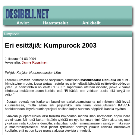
Arviot
Haastattelut
Artikkelit
Levyarvio
Eri esittäjiä: Kumpurock 2003
Julkaistu: 01.03.2004
Arvostelija:
Janne Kuusinen
Pohjois-Karjalan Nuorisoseurojen Liitto
Tommi Liimatan
hämärässä sarjakuva-albumissa
Masturbaatio Ranualla
on suht
ikimuistoinen ruutu, jossa ajetaan autolla rovaniemeläisiä bändejä esittelevän cd-levyn
ylitse, ja ääniefektiksi on valittu “ESEK!” Tapahtuma otetaan videolle, jonka kuvaaja
lohduttaa etukäteen auton kuskia, että “Ei hätää, otto voidaan uusia, sillä levyjä on
paljon”.
Jostain syystä tuo katkeran kuuloinen sarjakuvamuistuma tuli mieleen tätä levyä
kuunnellessa, mutta älkää silti peljästykö, sillä tämä joensuulaiseen KASVU-
hankkeeseen liittyvä nuorisoprojekti on ihan kelpo suoritus näppäriä kansia myöten.
Vaikeaa ja epäreiluakin olisi tällaista kokoomaa mennä ihan normaalilla sapluunalla
arvioimaan. Niin että kuka mistäkin tykkää on nyt homman nimi. Olennaista on, ettei
yksikään raita kuulosta demolta, siitä pitää huolen ammattimainen äänitys-, miksaus-
ja masterointiprosessi. Vain pienet rytmilliset heittelyt joillakin raidoilla kuiskaavat
kuulijalle, että nyt on kyse uransa alussa olevista yhtyeistä.