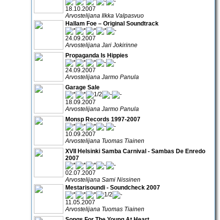
18.10.2007
Arvostelijana Ilkka Valpasvuo
Hallam Foe – Original Soundtrack
24.09.2007
Arvostelijana Jari Jokirinne
Propaganda Is Hippies
24.09.2007
Arvostelijana Jarmo Panula
Garage Sale
18.09.2007
Arvostelijana Jarmo Panula
Monsp Records 1997-2007
10.09.2007
Arvostelijana Tuomas Tiainen
XVII Helsinki Samba Carnival - Sambas De Enredo
2007
02.07.2007
Arvostelijana Sami Nissinen
Mestarisoundi - Soundcheck 2007
11.05.2007
Arvostelijana Tuomas Tiainen
Songs For The Young At Heart