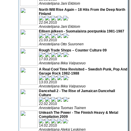
Arvostelijana Jani Ekblom
North Will Rise Again ‒ 18 Hits From the Deep North
Finland
22.04.2010
Arvostelijana Jani Ekblom
Eilisen jälkeen - Suomalaista postpunkia 1981-1987
21.03.2010
Arvostelijana Otto Suuronen
Rough Trade Shops – Counter Culture 09
17.03.2010
Arvostelijana Ilkka Valpasvuo
A Real Cool Time Revisited – Swedish Punk, Pop And
Garage Rock 1982-1988
13.03.2010
Arvostelijana Ilkka Valpasvuo
Dancehall 2 - The Rise of Jamaican Dancehall
Culture
22.02.2010
Arvostelijana Tuomas Tiainen
Unleash The Power - The Finnish Heavy & Metal
Compilation 2009
14.02.2010
Arvostelijana Aleksi Leskinen