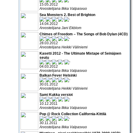
15.05.2012
Arvostelijana Ilkka Valpasvuo
Sea Monsters 2. Best of Brighton
14.04.2012
Arvostelijana Jani Ekblom
Chimes of Freedom – The Songs of Bob Dylan (4CD)
28.03.2012
Arvostelijana Heikki Väliniemi
Kasetti 2012 - The Ultimate Mixtape of Seinäjoen
seutu
04.03.2012
Arvostelijana Ilkka Valpasvuo
Balkan Fever Helsinki
30.01.2012
Arvostelijana Heikki Väliniemi
Sami Kukka versiot
10.12.2011
Arvostelijana Ilkka Valpasvuo
Pop @ Rock Collection California-Kittilä
30.11.2011
Arvostelijana Ilkka Valpasvuo