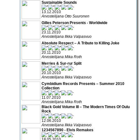
Sustainable Sounds
13.12.2010
Arvostelijana Otto Suuronen
Gilles Peterson Presents - Worldwide
23.11.2010
Arvostelijana Ilkka Valpasvuo
Absolute Respect – A Tribute to Killing Joke
20.11.2010
Arvostelijana Mika Roth
Merries & Sur-rur Split
20.10.2010
Arvostelijana Ilkka Valpasvuo
Cymbidium Records Presents – Summer 2010
Collection
11.07.2010
Arvostelijana Mika Roth
Black Gold Volume III – The Modern Times Of Oulu
Rock
12.06.2010
Arvostelijana Ilkka Valpasvuo
1234567890 - Elvis Remakes
18.05.2010