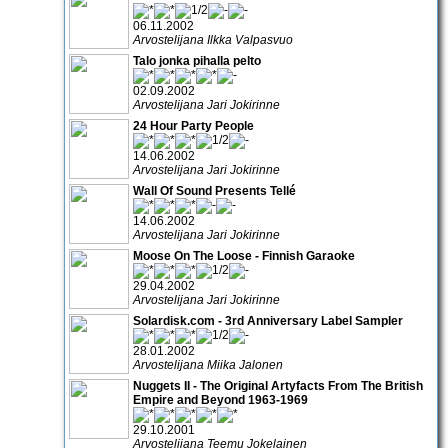
06.11.2002
Arvostelijana Ilkka Valpasvuo
Talo jonka pihalla pelto
02.09.2002
Arvostelijana Jari Jokirinne
24 Hour Party People
14.06.2002
Arvostelijana Jari Jokirinne
Wall Of Sound Presents Tellé
14.06.2002
Arvostelijana Jari Jokirinne
Moose On The Loose - Finnish Garaoke
29.04.2002
Arvostelijana Jari Jokirinne
Solardisk.com - 3rd Anniversary Label Sampler
28.01.2002
Arvostelijana Miika Jalonen
Nuggets II - The Original Artyfacts From The British
Empire and Beyond 1963-1969
29.10.2001
Arvostelijana Teemu Jokelainen