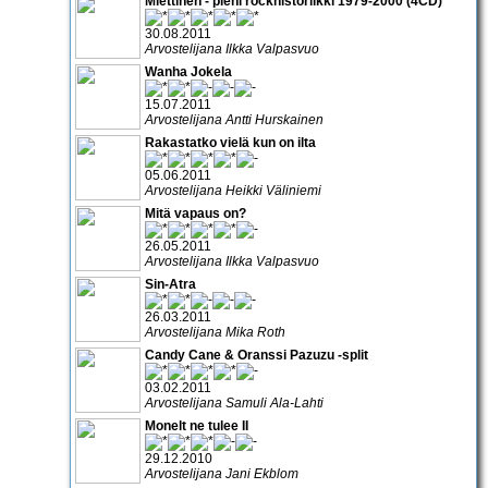
Miettinen - pieni rockhistoriikki 1979-2000 (4CD)
30.08.2011
Arvostelijana Ilkka Valpasvuo
Wanha Jokela
15.07.2011
Arvostelijana Antti Hurskainen
Rakastatko vielä kun on ilta
05.06.2011
Arvostelijana Heikki Väliniemi
Mitä vapaus on?
26.05.2011
Arvostelijana Ilkka Valpasvuo
Sin-Atra
26.03.2011
Arvostelijana Mika Roth
Candy Cane & Oranssi Pazuzu -split
03.02.2011
Arvostelijana Samuli Ala-Lahti
Monelt ne tulee II
29.12.2010
Arvostelijana Jani Ekblom