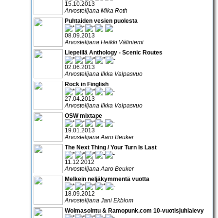
15.10.2013
Arvostelijana Mika Roth
Puhtaiden vesien puolesta
08.09.2013
Arvostelijana Heikki Väliniemi
Liepeillä Anthology - Scenic Routes
02.06.2013
Arvostelijana Ilkka Valpasvuo
Rock in Finglish
27.04.2013
Arvostelijana Ilkka Valpasvuo
OSW mixtape
19.01.2013
Arvostelijana Aaro Beuker
The Next Thing / Your Turn Is Last
11.12.2012
Arvostelijana Aaro Beuker
Melkein neljäkymmentä vuotta
18.09.2012
Arvostelijana Jani Ekblom
Woimasointu & Ramopunk.com 10-vuotisjuhlalevy