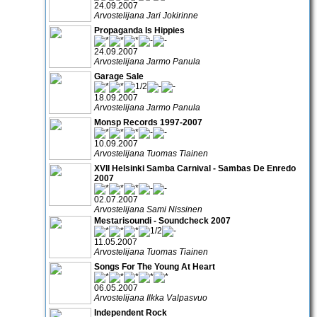
24.09.2007
Arvostelijana Jari Jokirinne
Propaganda Is Hippies
24.09.2007
Arvostelijana Jarmo Panula
Garage Sale
18.09.2007
Arvostelijana Jarmo Panula
Monsp Records 1997-2007
10.09.2007
Arvostelijana Tuomas Tiainen
XVII Helsinki Samba Carnival - Sambas De Enredo
2007
02.07.2007
Arvostelijana Sami Nissinen
Mestarisoundi - Soundcheck 2007
11.05.2007
Arvostelijana Tuomas Tiainen
Songs For The Young At Heart
06.05.2007
Arvostelijana Ilkka Valpasvuo
Independent Rock