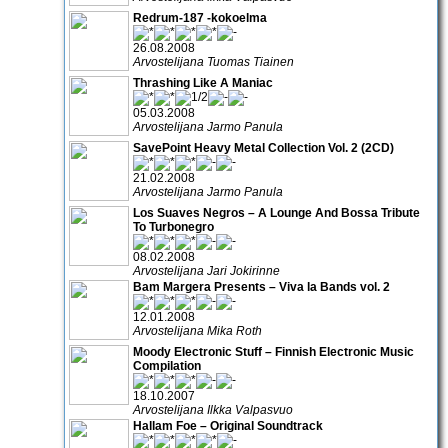
Redrum-187 -kokoelma
26.08.2008
Arvostelijana Tuomas Tiainen
Thrashing Like A Maniac
05.03.2008
Arvostelijana Jarmo Panula
SavePoint Heavy Metal Collection Vol. 2 (2CD)
21.02.2008
Arvostelijana Jarmo Panula
Los Suaves Negros – A Lounge And Bossa Tribute
To Turbonegro
08.02.2008
Arvostelijana Jari Jokirinne
Bam Margera Presents – Viva la Bands vol. 2
12.01.2008
Arvostelijana Mika Roth
Moody Electronic Stuff – Finnish Electronic Music
Compilation
18.10.2007
Arvostelijana Ilkka Valpasvuo
Hallam Foe – Original Soundtrack