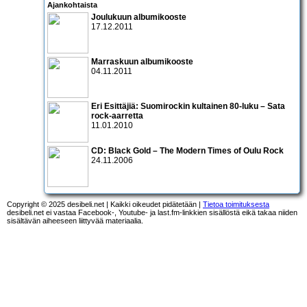
Ajankohtaista
Joulukuun albumikooste
17.12.2011
Marraskuun albumikooste
04.11.2011
Eri Esittäjiä: Suomirockin kultainen 80-luku – Sata
rock-aarretta
11.01.2010
CD:
Black Gold – The Modern Times of Oulu Rock
24.11.2006
Copyright © 2025 desibeli.net | Kaikki oikeudet pidätetään |
Tietoa toimituksesta
desibeli.net ei vastaa Facebook-, Youtube- ja last.fm-linkkien sisällöstä eikä takaa niiden
sisältävän aiheeseen liittyvää materiaalia.