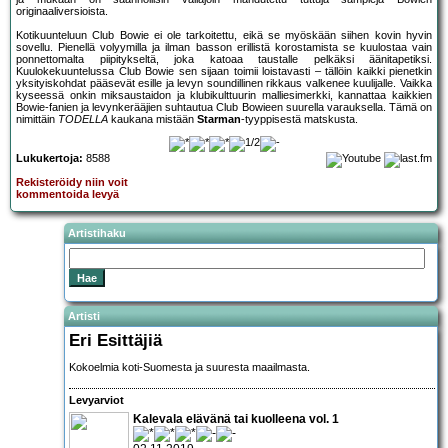
originaaliversioista.
Kotikuunteluun Club Bowie ei ole tarkoitettu, eikä se myöskään siihen kovin hyvin
sovellu. Pienellä volyymilla ja ilman basson erillistä korostamista se kuulostaa vain
ponnettomalta piipitykseltä, joka katoaa taustalle pelkäksi äänitapetiksi.
Kuulokekuuntelussa Club Bowie sen sijaan toimii loistavasti – tällöin kaikki pienetkin
yksityiskohdat pääsevät esille ja levyn soundillinen rikkaus valkenee kuulijalle. Vaikka
kyseessä onkin miksaustaidon ja klubikulttuurin malliesimerkki, kannattaa kaikkien
Bowie-fanien ja levynkerääjien suhtautua Club Bowieen suurella varauksella. Tämä on
nimittäin
TODELLA
kaukana mistään
Starman
-tyyppisestä matskusta.
Lukukertoja:
8588
Rekisteröidy niin voit
kommentoida levyä
Artistihaku
Artisti
Eri Esittäjiä
Kokoelmia koti-Suomesta ja suuresta maailmasta.
Levyarviot
Kalevala elävänä tai kuolleena vol. 1