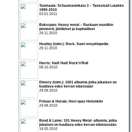
Tuomaala: Schaumaninkatu 3 – Tanssisali Lutakko
1990­-2010
03.01.2011
Bukszpan: Heavy metal – Raskaan musiikin
pioneerit, jättiläiset ja kapinalliset
29.11.2010
Heatley (toim.): Rock. Suuri ensyklopedia
29.11.2010
Harris: Hail! Hail! Rock'n'Roll
08.10.2010
Dimery (toim.): 1001 albumia jotka jokaisen on
kuultava edes kerran eläessään
29.09.2010
Friman & Hurula: Hevi opas Helsinkiin
29.08.2010
Bond & Laine: 101 Heavy Metal -albumia, jotka
jokaisen on kuultava edes kerran elämässään
18.05.2010