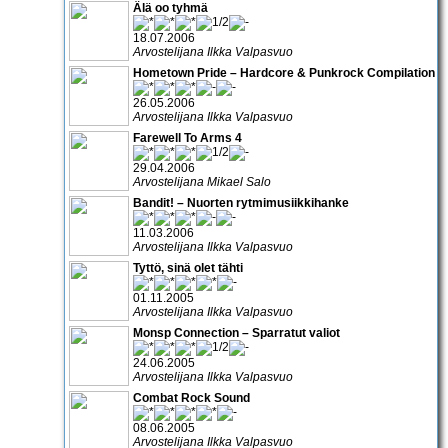
Älä oo tyhmä
18.07.2006
Arvostelijana Ilkka Valpasvuo
Hometown Pride – Hardcore & Punkrock Compilation
26.05.2006
Arvostelijana Ilkka Valpasvuo
Farewell To Arms 4
29.04.2006
Arvostelijana Mikael Salo
Bandit! – Nuorten rytmimusiikkihanke
11.03.2006
Arvostelijana Ilkka Valpasvuo
Tyttö, sinä olet tähti
01.11.2005
Arvostelijana Ilkka Valpasvuo
Monsp Connection – Sparratut valiot
24.06.2005
Arvostelijana Ilkka Valpasvuo
Combat Rock Sound
08.06.2005
Arvostelijana Ilkka Valpasvuo