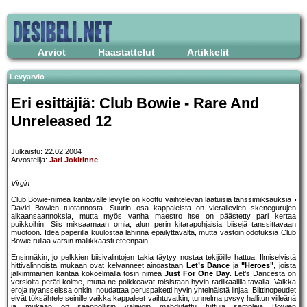
Arviot
Haastattelut
Artikkelit
Levyarvio
Eri esittäjiä: Club Bowie - Rare And
Unreleased 12
Julkaistu: 22.02.2004
Arvostelija:
Jari Jokirinne
Virgin
Club Bowie-nimeä kantavalle levylle on koottu vaihtelevan laatuisia tanssimiksauksia
David Bowien tuotannosta. Suurin osa kappaleista on vierailevien skenegurujen
aikaansaannoksia, mutta myös vanha maestro itse on päästetty pari kertaa
puikkoihin. Siis miksaamaan omia, alun perin kitarapohjaisia biisejä tanssittavaan
muotoon. Idea paperilla kuulostaa lähinnä epäilyttävältä, mutta vastoin odotuksia Club
Bowie rullaa varsin mallikkaasti eteenpäin.
Ensinnäkin, jo pelkkien biisivalintojen takia täytyy nostaa tekijöille hattua. Ilmiselvistä
hittivalinnoista mukaan ovat kelvanneet ainoastaan
Let’s Dance
ja
"Heroes"
, joista
jälkimmäinen kantaa kokoelmalla tosin nimeä
Just For One Day
. Let’s Dancesta on
versioita peräti kolme, mutta ne poikkeavat toisistaan hyvin radikaalilla tavalla. Vaikka
eroja nyansseissa onkin, noudattaa peruspaketti hyvin yhteinäistä linjaa. Biittinopeudet
eivät töksähtele seinille vaikka kappaleet vaihtuvatkin, tunnelma pysyy hallitun viileänä
ja mukaan on säännöllisin väliajoin mahdutettu tuttuja sampleja Bowien