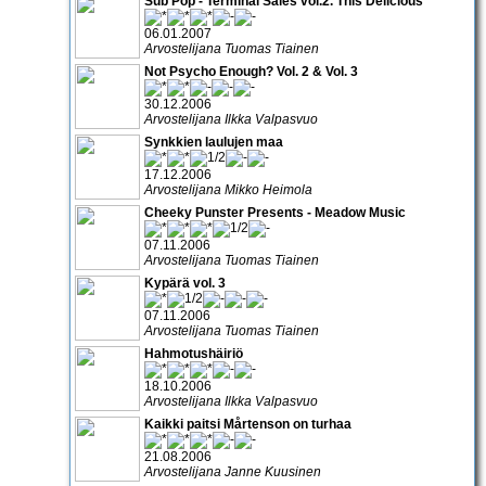
Sub Pop - Terminal Sales vol.2. This Delicious
06.01.2007
Arvostelijana Tuomas Tiainen
Not Psycho Enough? Vol. 2 & Vol. 3
30.12.2006
Arvostelijana Ilkka Valpasvuo
Synkkien laulujen maa
17.12.2006
Arvostelijana Mikko Heimola
Cheeky Punster Presents - Meadow Music
07.11.2006
Arvostelijana Tuomas Tiainen
Kypärä vol. 3
07.11.2006
Arvostelijana Tuomas Tiainen
Hahmotushäiriö
18.10.2006
Arvostelijana Ilkka Valpasvuo
Kaikki paitsi Mårtenson on turhaa
21.08.2006
Arvostelijana Janne Kuusinen