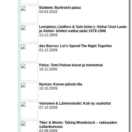
Baldwin: Burleskin paluu
04.03.2010
Lempinen, Lindfors & Salo (toim.): Aloha! Uusi Laulu-
ja Aloha!- lehtien valitut palat 1978-1986
13.12.2009
des Barres: Let's Spend The Night Together
01.12.2009
Palsa: Tomi Palsan kuvat ja tunnelmat
18.11.2009
Nyman: Kovan päivän ilta
18.10.2009
Vienonen & Lähteenmäki: Koit ny rauhottu!
07.10.2009
Tiber & Monte: Taking Woodstock – rakkauden
vallankumous
02.09.2009