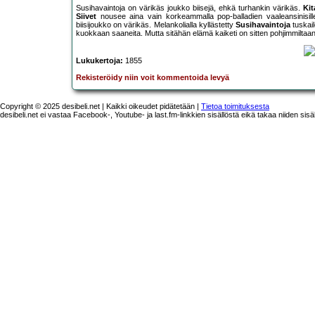
Susihavaintoja on värikäs joukko biisejä, ehkä turhankin värikäs.
Kit
Siivet
nousee aina vain korkeammalla pop-balladien vaaleansinisille ta
biisijoukko on värikäs. Melankolialla kyllästetty
Susihavaintoja
tuskail
kuokkaan saaneita. Mutta sitähän elämä kaiketi on sitten pohjimmiltaan
Lukukertoja:
1855
Rekisteröidy niin voit kommentoida levyä
Copyright © 2025 desibeli.net | Kaikki oikeudet pidätetään |
Tietoa toimituksesta
desibeli.net ei vastaa Facebook-, Youtube- ja last.fm-linkkien sisällöstä eikä takaa niiden sisä