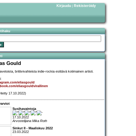
Kirjaudu
Rekisteröidy
|
stihaku
ti
ias Gould
avetoista, brittivivahteista indie-rockia esittävä kotimainen artisti.
t:
agram.com/eliasgould
book.com/eliasgouldvirallinen
vitetty 17.10.2022)
arviot
Susihavaintoja
17.10.2022
Arvostelijana Mika Roth
Sinkut II - Maaliskuu 2022
23.03.2022