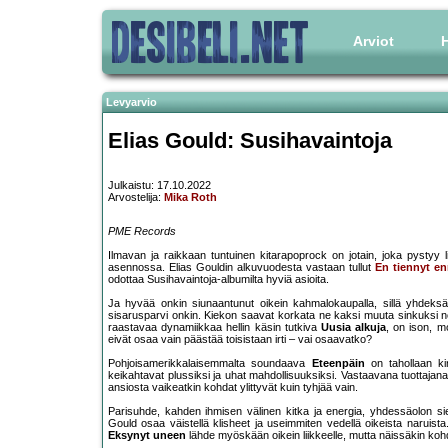
Arviot
H
Levyarvio
Elias Gould: Susihavaintoja
Julkaistu: 17.10.2022
Arvostelija:
Mika Roth
PME Records
Ilmavan ja raikkaan tuntuinen kitarapoprock on jotain, joka pystyy l
asennossa. Elias Gouldin alkuvuodesta vastaan tullut
En tiennyt e
odottaa Susihavaintoja-albumilta hyviä asioita.
Ja hyvää onkin siunaantunut oikein kahmalokaupalla, sillä yhdeks
sisarusparvi onkin. Kiekon saavat korkata ne kaksi muuta sinkuksi nost
raastavaa dynamiikkaa hellin käsin tutkiva
Uusia alkuja
, on ison, 
eivät osaa vain päästää toisistaan irti – vai osaavatko?
Pohjoisamerikkalaisemmalta soundaava
Eteenpäin
on tahollaan kirj
keikahtavat plussiksi ja uhat mahdollisuuksiksi. Vastaavana tuottajan
ansiosta vaikeatkin kohdat ylittyvät kuin tyhjää vain.
Parisuhde, kahden ihmisen välinen kitka ja energia, yhdessäolon sie
Gould osaa väistellä klisheet ja useimmiten vedellä oikeista naruista.
Eksynyt uneen
lähde myöskään oikein liikkeelle, mutta näissäkin kohdi