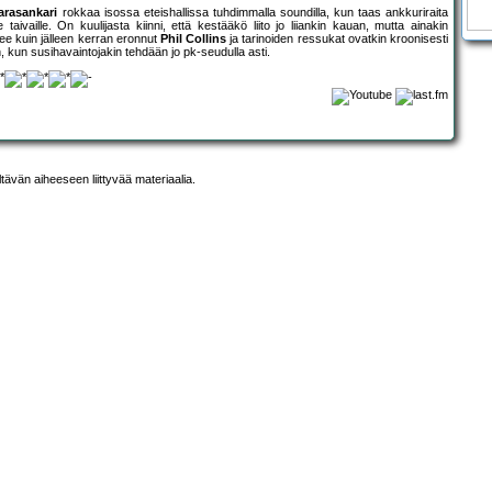
arasankari
rokkaa isossa eteishallissa tuhdimmalla soundilla, kun taas ankkuriraita
ivaille. On kuulijasta kiinni, että kestääkö liito jo liiankin kauan, mutta ainakin
ee kuin jälleen kerran eronnut
Phil Collins
ja tarinoiden ressukat ovatkin kroonisesti
, kun susihavaintojakin tehdään jo pk-seudulla asti.
ltävän aiheeseen liittyvää materiaalia.