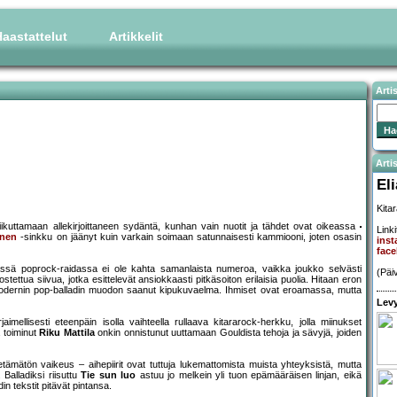
aastattelut
Artikkelit
Arti
Artis
El
Kitar
iikuttamaan allekirjoittaneen sydäntä, kunhan vain nuotit ja tähdet ovat oikeassa
Linki
nnen
-sinkku on jäänyt kuin varkain soimaan satunnaisesti kammiooni, joten osasin
inst
face
ässä poprock-raidassa ei ole kahta samanlaista numeroa, vaikka joukko selvästi
(Päi
ettua siivua, jotka esittelevät ansiokkaasti pitkäsoiton erilaisia puolia. Hitaan eron
modernin pop-balladin muodon saanut kipukuvaelma. Ihmiset ovat eroamassa, mutta
Levy
aimellisesti eteenpäin isolla vaihteella rullaava kitararock-herkku, jolla miinukset
a toiminut
Riku Mattila
onkin onnistunut uuttamaan Gouldista tehoja ja sävyjä, joiden
tämätön vaikeus – aihepiirit ovat tuttuja lukemattomista muista yhteyksistä, mutta
 Balladiksi riisuttu
Tie sun luo
astuu jo melkein yli tuon epämääräisen linjan, eikä
n tekstit pitävät pintansa.