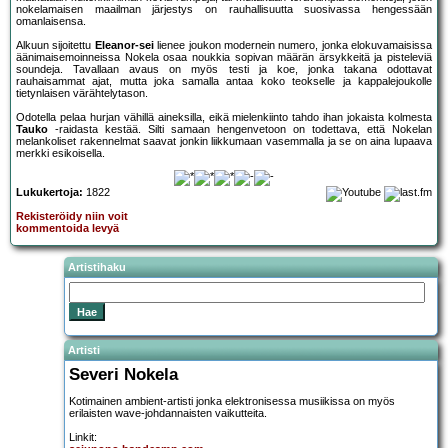
nokelamaisen maailman järjestys on rauhallisuutta suosivassa hengessään
omanlaisensa.
Alkuun sijoitettu
Eleanor-sei
lienee joukon modernein numero, jonka elokuvamaisissa
äänimaisemoinneissa Nokela osaa noukkia sopivan määrän ärsykkeitä ja pisteleviä
soundeja. Tavallaan avaus on myös testi ja koe, jonka takana odottavat
rauhaisammat ajat, mutta joka samalla antaa koko teokselle ja kappalejoukolle
tietynlaisen värähtelytason.
Odotella pelaa hurjan vähillä aineksilla, eikä mielenkiinto tahdo ihan jokaista kolmesta
Tauko
-raidasta kestää. Silti samaan hengenvetoon on todettava, että Nokelan
melankoliset rakennelmat saavat jonkin liikkumaan vasemmalla ja se on aina lupaava
merkki esikoisella.
Lukukertoja:
1822
Rekisteröidy niin voit
kommentoida levyä
Artistihaku
Artisti
Severi Nokela
Kotimainen ambient-artisti jonka elektronisessa musiikissa on myös
erilaisten wave-johdannaisten vaikutteita.
Linkit: