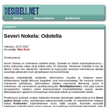
Arviot
Haastattelut
Artikkelit
Levyarvio
Severi Nokela: Odotella
Julkaistu: 26.07.2022
Arvostelija:
Mika Roth
Omakustanne
Severi Nokela on kotimainen ambient-artisti. Odotella on hänen esikoisjulkaisunsa,
jonka seitsemän raitaa eivät kellota edes 25 minuuttia. Teknisesti Odotella ei siis ole
albumi, mutta sen viipyilevän rakenteen ja kypsyyden ansiosta kokonaisuus täyttää
useampia pitkäsoiton kuin pienjulkaisun tunnusmerkkejä.
Vaikeasti määriteltävillä ambientin, elektronisen musiikin ja erilaisten wave-
johdannaisten linjoilla liikkuvat kappaleet ovat instrumentaaleja. Ne kertovat otsikon
mukaisesti odottelusta, äärimmäisen hitaaksi käyneestä liikkeestä, jossa ei
kuitenkaan ole varsinaisesti pysähtyneisyyttä.
Metallijääluistelu
a voisi jopa kutsua
dynaamiseksi raidaksi, jonka brianenomaiset kosketinleikittelyt saavat ainakin
allekirjoittaneen ajatukset karkaamaan kirkkaisiin päiviin ja huolettomiin hetkiin.
Positiivisuus ja lämpö ovatkin mielestäni Nokelan tärkeimpiä valttikortteja ja kun
Senni
(paksu kissa)
ryhtyy askeltamaan painavammalla rytmillä, on mahdottoman helppoa
todeta
Kraftwerk
in käännähtäneen myös näillä seuduin. Asemalta asemalle
matkataan kuitenkin ilman kovia rumpuja, tai muitakaan terävämpiä elementtejä, joten