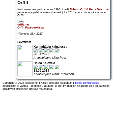
Orffit
Kotimainen, alunperin vuonna 1996 nimellä
Tohtori Orff & Herra Dalcroze
perustettu ja palkittu lastenorkesteri, joka 2011 lyhensi nimensä muotoon
Orffit
.
Linkit:
orffit.net
Orffit Facebookissa
(Päivitetty 26.4.2022)
Levyarviot
Kummitädin kainalossa
26.04.2022
Arvostelijana Mika Roth
Haloo Kalevala
18.02.2014
Arvostelijana Rami Turtiainen
Copyright © 2025 desibeli.net | Kaikki oikeudet pidätetään |
Tietoa toimituksesta
desibeli.net ei vastaa Facebook-, Youtube- ja last.fm-linkkien sisällöstä eikä takaa niiden
sisältävän aiheeseen liittyvää materiaalia.