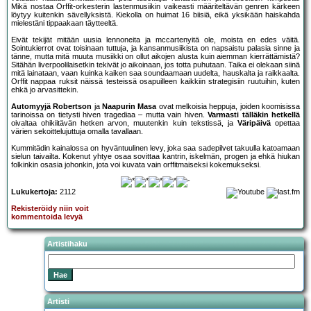
Mikä nostaa Orffit-orkesterin lastenmusiikin vaikeasti määriteltävän genren kärkeen
löytyy kuitenkin sävellyksistä. Kiekolla on huimat 16 biisiä, eikä yksikään haiskahda
mielestäni tippaakaan täytteeltä.
Eivät tekijät mitään uusia lennoneita ja mccartenyitä ole, moista en edes väitä.
Sointukierrot ovat toisinaan tuttuja, ja kansanmusiikista on napsaistu palasia sinne ja
tänne, mutta mitä muuta musiikki on ollut aikojen alusta kuin aiemman kierrättämistä?
Sitähän liverpoolilaisetkin tekivät jo aikoinaan, jos totta puhutaan. Taika ei olekaan siinä
mitä lainataan, vaan kuinka kaiken saa soundaamaan uudelta, hauskalta ja raikkaalta.
Orffit nappaa ruksit näissä testeissä osapuilleen kaikkiin strategisiin ruutuihin, kuten
ehkä jo arvasittekin.
Automyyjä Robertson
ja
Naapurin Masa
ovat melkoisia heppuja, joiden koomisissa
tarinoissa on tietysti hiven tragediaa – mutta vain hiven.
Varmasti tälläkin hetkellä
oivaltaa ohikiitävän hetken arvon, muutenkin kuin tekstissä, ja
Väripäivä
opettaa
värien sekoittelujuttuja omalla tavallaan.
Kummitädin kainalossa on hyväntuulinen levy, joka saa sadepilvet takuulla katoamaan
sielun taivailta. Kokenut yhtye osaa sovittaa kantrin, iskelmän, progen ja ehkä hiukan
folkinkin osasia johonkin, jota voi kuvata vain orffitmaiseksi kokemukseksi.
Lukukertoja:
2112
Rekisteröidy niin voit
kommentoida levyä
Artistihaku
Artisti