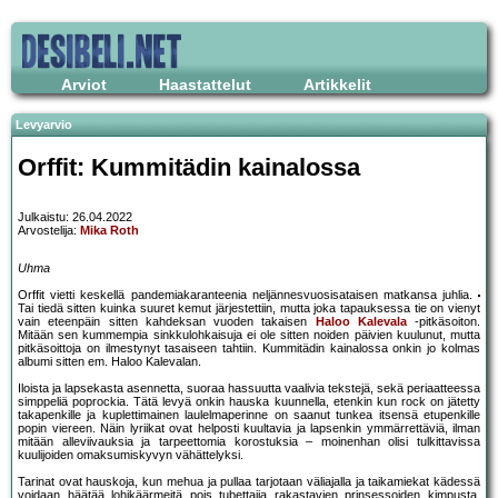
Arviot
Haastattelut
Artikkelit
Levyarvio
Orffit: Kummitädin kainalossa
Julkaistu: 26.04.2022
Arvostelija:
Mika Roth
Uhma
Orffit vietti keskellä pandemiakaranteenia neljännesvuosisataisen matkansa juhlia.
Tai tiedä sitten kuinka suuret kemut järjestettiin, mutta joka tapauksessa tie on vienyt
vain eteenpäin sitten kahdeksan vuoden takaisen
Haloo Kalevala
-pitkäsoiton.
Mitään sen kummempia sinkkulohkaisuja ei ole sitten noiden päivien kuulunut, mutta
pitkäsoittoja on ilmestynyt tasaiseen tahtiin. Kummitädin kainalossa onkin jo kolmas
albumi sitten em. Haloo Kalevalan.
Iloista ja lapsekasta asennetta, suoraa hassuutta vaalivia tekstejä, sekä periaatteessa
simppeliä poprockia. Tätä levyä onkin hauska kuunnella, etenkin kun rock on jätetty
takapenkille ja kuplettimainen laulelmaperinne on saanut tunkea itsensä etupenkille
popin viereen. Näin lyriikat ovat helposti kuultavia ja lapsenkin ymmärrettäviä, ilman
mitään alleviivauksia ja tarpeettomia korostuksia – moinenhan olisi tulkittavissa
kuulijoiden omaksumiskyvyn vähättelyksi.
Tarinat ovat hauskoja, kun mehua ja pullaa tarjotaan väliajalla ja taikamiekat kädessä
voidaan häätää lohikäärmeitä pois tubettajia rakastavien prinsessoiden kimpusta.