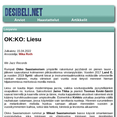
Arviot
Haastattelut
Artikkelit
Levyarvio
OK:KO: Liesu
Julkaistu: 15.04.2022
Arvostelija:
Mika Roth
We Jazz Records
Rumpali
Okko Saastamoisen
ympärille rakentunut jazzbändi on pienen tauon
jälkeen saavuttanut kolmannen pitkäsoittonsa virstanpylvään. Vuoden 2017
Land E.
ja vuoden 2019
Syrtti
-albumit loivat jo instrumentaalimusiikkia esittävälle orkesterille
vankan maineen, mutta viimeiset pari vuotta ovat tietysti menneet hieman
hiljaisemmissa merkeissä monilla meistä.
Liesu on kautta linjan modernimpaa jazzia, vaikka sovitusipuolella pysytelläänkin
osapuilleen ns. kurissa. Saksofonisti
Jarno Tikka
ja pianisti
Toomas Keski-Säntti
saavat kierrellä ja kaarrella sinne ja tänne, mutta kappaleiden akustiset rakenteet eivät
käänny kurvikkuudessaan umpisolmuille. Esimerkiksi
Kirkkis
uskaltaa purjehtia välillä
rauhaisaan satamaan, jossa käytetään vain tarvittavia nuotteja. Hivenen surumielinen
ja melankolinen melodia huokuu samaan aikaan menneiden vuosien ja
vuosikymmenten kaihoa, sekä tätä hetkeä, kiireistä ja levotonta aikaamme.
Okko Saastamoisen rummut ja
Mikael Saastamoisen
basso käyvät omanlaistaan
vuoropuhelua, joka toisinaan on yhteisvetoa, toisinaan taas jännitteiden