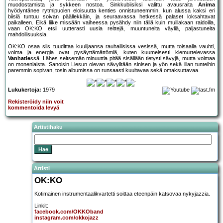
muodostamista ja sykkeen nostoa. Sinkkubiisiksi valittu avausraita
Anima
hyödyntänee rytmipuolen eloisuutta kenties onnistuneemmin, kun alussa kaksi eri
biisiä tuntuu soivan päällekkäin, ja seuraavassa hetkessä palaset loksahtavat
paikalleen. Eikä liike missään vaiheessa pysähdy niin tällä kuin muillakaan raidoilla,
vaan OK:KO etsii uutterasti uusia reittejä, muuntuneita väyliä, paljastuneita
mahdollisuuksia.
OK:KO osaa siis tuudittaa kuulijaansa rauhallisissa vesissä, mutta toisaalla vauhti,
voima ja energia ovat pysäyttämättömiä, kuten kuumeisesti kiemurtelevassa
Vanhatie
ssä. Lähes seitsemän minuuttia pitää sisällään tietysti sävyjä, mutta voimaa
on monenlaista. Sanoisin Liesun olevan sävyiltään sinisen ja yön sekä illan tunteihin
paremmin sopivan, tosin albumissa on runsaasti kuultavaa sekä omaksuttavaa.
Lukukertoja:
1979
Rekisteröidy niin voit
kommentoida levyä
Artistihaku
Artisti
OK:KO
Kotimainen instrumentaalikvartetti soittaa eteenpäin katsovaa nykyjazzia.
Linkit:
facebook.com/OKKOband
instagram.com/okkojazz