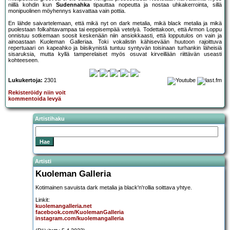
niillä kohdin kun
Sudennahka
tipauttaa nopeutta ja nostaa uhkakerrointa, sillä
monipuolinen möyhennys kasvattaa vain pottia.
En lähde saivartelemaan, että mikä nyt on dark metalia, mikä black metalia ja mikä
puolestaan folkahtavampaa tai eeppisempää vetelyä. Todettakoon, että Armon Loppu
onnistuu sotkemaan soosit keskenään niin ansiokkaasti, että lopputulos on vain ja
ainoastaan Kuoleman Galleriaa. Toki vokalistin kähisevään huutoon rajoittuva
repertuaari on kapeahko ja biisikynistä tuntuu syntyvän toisinaan turhankin läheisiä
sisaruksia, mutta kyllä tamperelaiset myös osuvat kirveillään riittävän useasti
kohteeseen.
Lukukertoja:
2301
Rekisteröidy niin voit
kommentoida levyä
Artistihaku
Artisti
Kuoleman Galleria
Kotimainen savuista dark metalia ja black'n'rollia soittava yhtye.
Linkit:
kuolemangalleria.net
facebook.com/KuolemanGalleria
instagram.com/kuolemangalleria