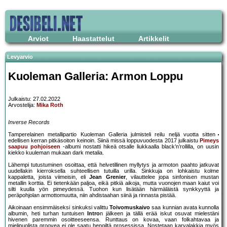
Arviot
Haastattelut
Artikkelit
Levyarvio
Kuoleman Galleria: Armon Loppu
Julkaistu: 27.02.2022
Arvostelija:
Mika Roth
Inverse Records
Tamperelainen metallipartio Kuoleman Galleria julmisteli reilu neljä vuotta sitten
edellisen kerran pitkäsoiton keinoin. Siinä missä loppuvuodesta 2017 julkaistu
Pimeys
saapuu pohjoiseen
-albumi nostatti hikeä otsalle liukkaalla black’n’rollilla, on uusin
kiekko kuuleman mukaan dark metalia.
Lähempi tutustuminen osoittaa, että helvetillinen myllytys ja armoton paahto jatkuvat
uudellakin kierroksella suhteellisen tutuilla urilla. Sinkkuja on lohkaistu kolme
kappaletta, joista viimeisin, eli
Jean Grenier
, vilauttelee jopa sinfonisen mustan
metallin korttia. Ei tietenkään paljoa, eikä pitkiä aikoja, mutta vuonojen maan kaiut voi
silti kuulla yön pimeydessä. Tuohon kun lisätään härmäläistä synkkyyttä ja
peräpohjolan armottomuutta, niin ahdistaahan siinä ja rinnasta pistää.
Aikoinaan ensimmäiseksi sinkuksi valittu
Toivomuskaivo
saa kunnian avata kunnolla
albumin, heti turhan tuntuisen
Intro
n jälkeen ja tällä erää iskut osuvat mielestäni
hivenen paremmin osoitteeseensa. Runttaus on kovaa, vaan folkahtavaa ja
mielipuolista groovea ei ole saatu hengiltä prosessissa. Nostetaan karvalakkia myös